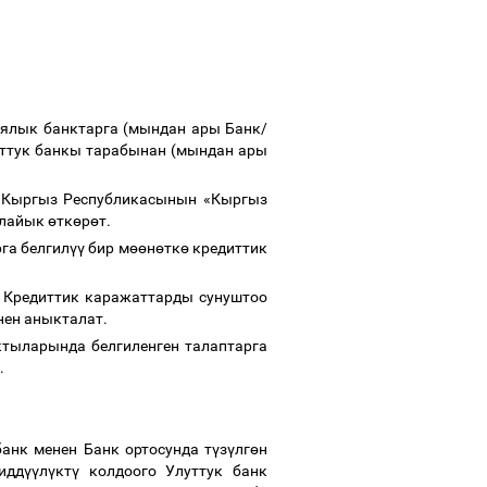
лык банктарга (мындан ары Банк/
ттук банкы тарабынан (мындан ары
 Кыргыз Республикасынын «Кыргыз
ылайык
ө
тк
ө
р
ө
т.
га белгил
үү
бир м
өө
н
ө
тк
ө
кредиттик
 Кредиттик каражаттарды сунуштоо
нен аныкталат.
ктыларында белгиленген талаптарга
.
анк менен Банк ортосунда т
ү
з
ү
лг
ө
н
идд
үү
л
ү
кт
ү
колдоого Улуттук банк