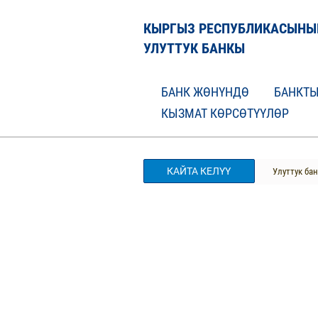
КЫРГЫЗ РЕСПУБЛИКАСЫНЫ
УЛУТТУК БАНКЫ
БАНК ЖӨНҮНДӨ
БАНКТЫ
КЫЗМАТ КӨРСӨТҮҮЛӨР
КАЙТА КЕЛҮҮ
Улуттук ба