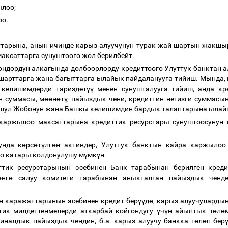
ылоо;
оо.
тарына, анын ичинде карыз алуучунун турак жай шартын жакшы
максаттарга сунуштоого жол берилбейт.
иондордун алкагында долбоорлорду кредитт
өө
г
ө
Улуттук банктан а
 шарттарга жана багыттарга ылайык пайдаланууга тийиш. Мында, 
 келишимдерди тариздет
үү
менен сунушталууга тийиш, анда кр
н суммасы, м
өө
н
ө
т
ү
, пайыздык чени, кредиттин негизги суммасы
ушул Жобонун жана Башкы келишимдин бардык талаптарына ылай
 каржылоо максаттарына кредиттик ресурстары сунуштоосунун 
унда к
ө
рс
ө
т
ү
лг
ө
н активдер, Улуттук банктын кайра каржылоо
о катары колдонулушу м
ү
мк
ү
н.
иттик ресурстарынын эсебинен Банк тарабынан берилген кре
ө
нг
ө
салуу комитети тарабынан аныкталган пайыздык ченд
н каражаттарынын эсебинен кредит бер
үү
д
ө
, карыз алуучулардын
тик милдеттенмелерди аткарбай койгондугу
ү
ч
ү
н айыптык т
ө
л
ө
иналдык пайыздык чендин, б.а. карыз алуучу банкка т
ө
л
ө
п бер