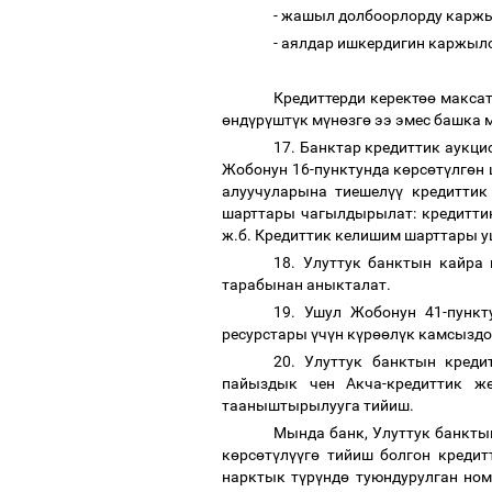
- жашыл долбоорлорду карж
- аялдар ишкердигин каржыл
Кредиттерди керект
өө
максат
ө
нд
ү
р
ү
шт
ү
к м
ү
н
ө
зг
ө
ээ эмес башка 
17. Банктар кредиттик аукц
Жобонун 16-пунктунда к
ө
рс
ө
т
ү
лг
ө
н
алуучуларына тиешел
үү
кредиттик
шарттары чагылдырылат: кредитти
ж.б. Кредиттик келишим шарттары 
18. Улуттук банктын кайра
тарабынан аныкталат.
19. Ушул Жобонун 41-пункт
ресурстары
ү
ч
ү
н к
ү
р
өө
л
ү
к камсыздо
20. Улуттук банктын кред
пайыздык чен Акча-кредиттик ж
тааныштырылууга тийиш.
Мында банк, Улуттук банкты
к
ө
рс
ө
т
ү
л
үү
г
ө
тийиш болгон кредит
нарктык т
ү
р
ү
нд
ө
туюндурулган ном