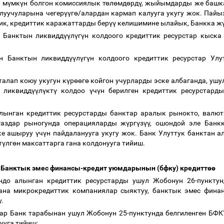
 м
ү
мк
ү
н болгон комиссиялык т
ө
л
ө
мд
ө
рд
ү
, жыйымдарды же башк
алуучуларына чегер
үү
г
ө
/алардан кармап калууга укугу жок. Пайы
ик, кредиттик каражаттарды бер
үү
келишимине ылайык, Банкка ж
н Банктын ликвидд
үү
л
ү
г
ү
н колдоого кредиттик ресурстар кыска
ан Банктын ликвидд
үү
л
ү
г
ү
н колдоого кредиттик ресурстар Ул
талап коюу укугун к
ү
р
өө
г
ө
койгон учурларды эске албаганда, ушу
 ликвидд
үү
л
ү
кт
ү
колдоо
ү
ч
ү
н берилген кредиттик ресурстард
алынган кредиттик ресурстарды банктар аралык рынокто, валю
газдар рыногунда операцияларды ж
ү
рг
ү
з
үү
, ошондой эле Банк
ке ашыруу
ү
ч
ү
н пайдаланууга укугу жок. Банк Улуттук банктан 
т
ү
лг
ө
н максаттарга гана колдонууга тийиш.
. Банктык эмес финансы-кредит уюмдарынын (бфку) кредитт
өө
ондо алынган кредиттик ресурстарды ушул Жобонун 26-пунктун
на микрокредиттик компаниялар сыяктуу, банктык эмес фина
у.
стар Банк тарабынан ушул Жобонун 25-пунктунда белгиленген БФ
ууга тийиш: