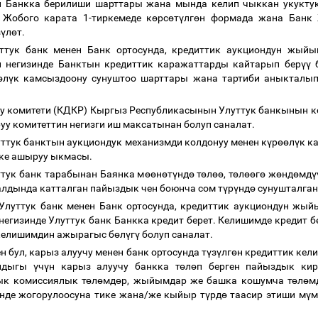
н Банкка берилиши шарттары жана мында келип чыккан укукту
Жобого карата 1-тиркемеде к
ө
рс
ө
т
ү
лг
ө
н формада жана Банк 
з
ү
л
ө
т.
тук банк менен Банк ортосунда, кредиттик аукциондун жы
н негизинде Банктын кредиттик каражаттарды кайтарып бер
үү
б
ө
л
ү
к камсыздоону сунуштоо шарттары жана тартиби аныкталы
у комитети (КДКР) Кыргыз Республикасынын Улуттук банкынын ко
уу комитеттин негизги иш максатынан болуп саналат.
луттук банктын аукциондук механизмди колдонуу менен к
ү
р
өө
л
ү
к к
ке ашыруу ыкмасы.
ттук банк тарабынан Баянка м
өө
н
ө
т
ү
нд
ө
т
ө
л
өө
, т
ө
л
өө
г
ө
ж
ө
нд
ө
мд
ү
алдында катталган пайыздык чен боюнча сом т
ү
р
ү
нд
ө
сунушталган
, Улуттук банк менен Банк ортосунда, кредиттик аукциондун ж
негизинде Улуттук банк Банкка кредит берет. Келишимде кредит б
келишимдин ажырагыс б
ө
л
ү
г
ү
болуп саналат.
 бул, карыз алуучу менен банк ортосунда т
ү
з
ү
лг
ө
н кредиттик кел
андыгы
ү
ч
ү
н карыз алуучу банкка т
ө
л
ө
п берген пайыздык кир
ык комиссиялык т
ө
л
ө
мд
ө
р, жыйымдар же башка кошумча т
ө
л
ө
м
нде жогорулоосуна тике жана/же кыйыр т
ү
рд
ө
таасир этиши м
ү
м