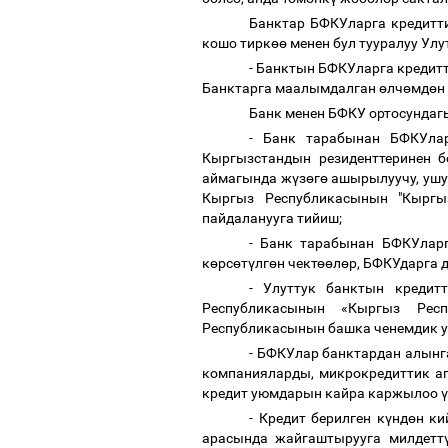
Банктар БФКУларга кредитти
кошо тирк
өө
менен бул тууралуу Улу
- Банктын БФКУларга кредит
Банктарга маалымдалган
ө
лч
ө
мд
ө
н
Банк менен БФКУ ортосундаг
- Банк тарабынан БФКУлар
Кыргызстандын резиденттеринен 
аймагында ж
ү
з
ө
г
ө
ашырылуучу, ушу
Кыргыз Республикасынын "Кырг
пайдаланууга тийиш;
- Банк тарабынан БФКУлар
к
ө
рс
ө
т
ү
лг
ө
н чект
өө
л
ө
р, БФКУдарга 
- Улуттук банктын кредит
Республикасынын «Кыргыз Рес
Республикасынын башка ченемдик у
- БФКУлар банктардан алынг
компанияларды, микрокредиттик а
кредит уюмдарын кайра каржылоо
ү
- Кредит берилген к
ү
нд
ө
н ки
арасында жайгаштырууга милдетт