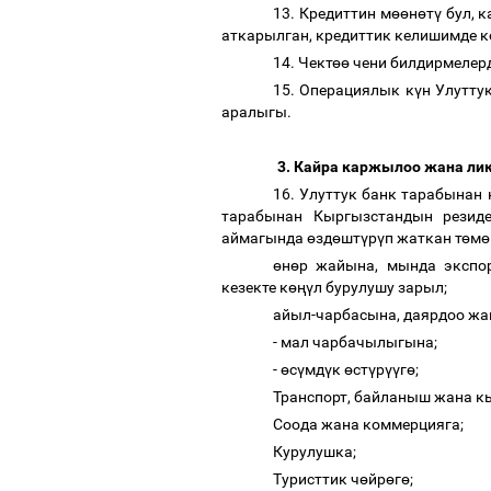
13. Кредиттин м
өө
н
ө
т
ү
бул, к
аткарылган, кредиттик келишимде к
14. Чект
өө
чени билдирмелерд
15. Операциялык к
ү
н Улутту
аралыгы.
3. Кайра каржылоо жана ли
16. Улуттук банк тарабынан
тарабынан Кыргызстандын резид
аймагында
ө
зд
ө
шт
ү
р
ү
п жаткан т
ө
м
ө
ө
н
ө
р жайына, мында экспо
кезекте к
өңү
л бурулушу зарыл;
айыл-чарбасына, даярдоо жа
- мал чарбачылыгына;
-
ө
с
ү
мд
ү
к
ө
ст
ү
р
үү
г
ө
;
Транспорт, байланыш жана к
Соода жана коммерцияга;
Курулушка;
Туристтик ч
ө
йр
ө
г
ө
;