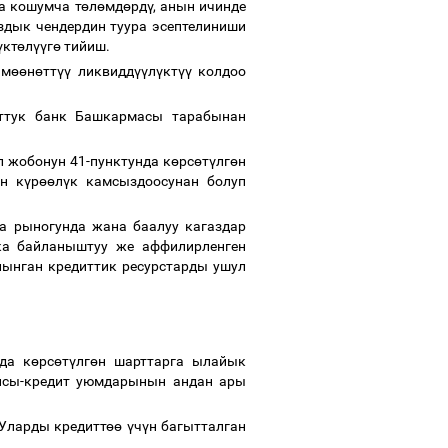
а кошумча т
ө
л
ө
мд
ө
рд
ү
, анын ичинде
здык чендердин туура эсептелиниши
ү
кт
ө
л
үү
г
ө
тийиш.
 м
өө
н
ө
тт
үү
ликвидд
үү
л
ү
кт
үү
колдоо
уттук банк Башкармасы тарабынан
л жобонун 41-пунктунда к
ө
рс
ө
т
ү
лг
ө
н
ын к
ү
р
өө
л
ү
к камсыздоосунан болуп
та рыногунда жана баалуу кагаздар
ка байланыштуу же аффилирленген
алынган кредиттик ресурстарды ушул
да к
ө
рс
ө
т
ү
лг
ө
н шарттарга ылайык
нсы-кредит уюмдарынын андан ары
КУларды кредитт
өө
ү
ч
ү
н багытталган