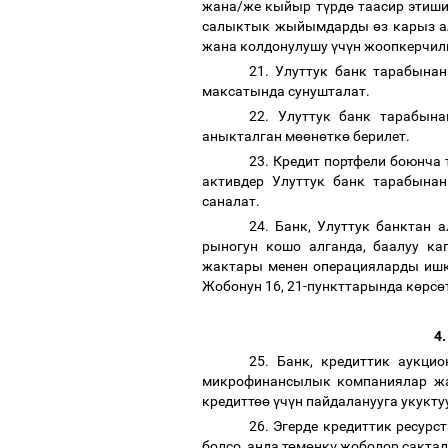
жана/же кыйыр т
ү
рд
ө
таасир этиши
салыктык жыйымдарды
ө
з карыз 
жана колдонулушу
ү
ч
ү
н жоопкерчил
21. Улуттук банк тарабына
максатында сунушталат.
22. Улуттук банк тарабын
аныкталган м
өө
н
ө
тк
ө
берилет.
23. Кредит портфели боюнча 
активдер Улуттук банк тарабынан
саналат.
24. Банк, Улуттук банктан 
рыногун кошо алганда, баалуу ка
жактары менен операцияларды иш
Жобонун 16, 21-пункттарында к
ө
рс
ө
4
25. Банк, кредиттик аукци
микрофинансылык компаниялар жа
кредитт
өө
ү
ч
ү
н пайдаланууга укукту
26. Эгерде кредиттик ресур
болсо, анда т
ө
м
ө
нк
ү
жоболор сактал