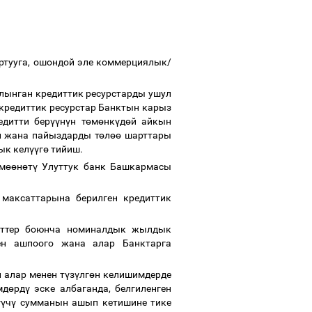
ртууга, ошондой эле коммерциялык/
лынган кредиттик ресурстарды ушул
кредиттик ресурстар Банктын карыз
едитти бер
үү
н
ү
н т
ө
м
ө
нк
ү
д
ө
й айкын
н жана пайыздарды т
ө
л
өө
шарттары
ык кел
үү
г
ө
тийиш.
м
өө
н
ө
т
ү
Улуттук банк Башкармасы
 максаттарына берилген кредиттик
диттер боюнча номиналдык жылдык
ен ашпоого жана алар Банктарга
 алар менен т
ү
з
ү
лг
ө
н келишимдерде
мд
ө
рд
ү
эске албаганда, белгиленген
үү
ч
ү
сумманын ашып кетишине тике