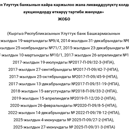
н Улуттук банкынын кайра каржылоо жана ликвидд
үү
л
ү
кт
ү
колд
аукциондорду
ө
тк
ө
р
үү
тартиби ж
ө
н
ү
нд
ө
»
ЖОБО
(Кыргыз Республикасынын Улуттук банк Башкармасынын
-жылдын 19-мартындагы №9/4, 2014-жылдын 31-декабрындагы №
жылдын 25-ноябрындагы №71/7, 2015-жылдын 23-декабрындагы 
7-жылдын 10-мартындагы №10/1, 2017-жылдын 26-апрелиндеги №1
2017-жылдын 19-июлундагы №2017-П-09/32-3-(НПА),
2017-жылдын 27-сентябрындагы №2017-П-09/42-7-(НПА),
2017-жылдын 25-октябрындагы №2017-П-09/45-9-(НПА),
2017-жылдын 13-декабрындагы №2017-П-09/51-19-(НПА),
2018-жылдын 15-августундагы №2018-П-09/33-2-(НПА),
2019-жылдын 15-апрелиндеги №2019-П-12/20-2-(НПА),
2020-жылдын 26-февралындагы №2020-П-09/8-5-(НПА),
2022-жылдын 14-декабрындагы № 2022-П-09/78-12-(НПА),
2025-жылдын 4-июнундагы № 2025-П-09/27-2-(НПА),
2025-жылдын 27-июнундагы № 2025-П-09/31-3-(НПА)