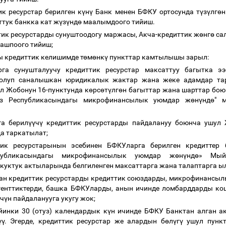
к ресурстар берилген к
ү
н
ү
Банк менен БФКУ ортосунда т
ү
з
ү
лг
ө
н
ттук банкка кат ж
ү
з
ү
нд
ө
маалымдоого тийиш.
тик ресурстарды сунуштоодогу маржасы, Акча-кредиттик ж
ө
нг
ө
сал
 ашпоого тийиш;
ы кредиттик келишимде т
ө
м
ө
нк
ү
пункттар камтылышы зарыл:
га сунушталуучу кредиттик ресурстар максаттуу багытка э
болуп саналышкан юридикалык жактар жана жеке адамдар т
л Жобонун 16-пунктунда к
ө
рс
ө
т
ү
лг
ө
н багыттар жана шарттар бою
ыз Республикасындагы микрофинансылык уюмдар ж
ө
н
ү
нд
ө
" 
га берил
үү
ч
ү
кредиттик ресурстарды пайдалануу боюнча ушул 
да таркатылат;
тик ресурстарынын эсебинен БФКУларга берилген кредитте
публикасындагы микрофинансылык уюмдар ж
ө
н
ү
нд
ө
» Мый
куктук актыларында белгиленген максаттарга жана талаптарга ы
ан кредиттик ресурстарды кредиттик союздарды, микрофинансы
генттиктерди, башка БФКУларды, анын ичинде ломбарддарды кош
ч
ү
н пайдаланууга укугу жок;
йинки 30 (отуз) календардык к
ү
н ичинде БФКУ Банктан алган а
үү
. Эгерде, кредиттик ресурстар же алардын б
ө
л
ү
г
ү
ушул пункт