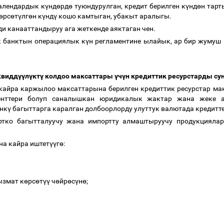
алендардык к
ү
нд
ө
рд
ө
туюндурулган, кредит берилген к
ү
нд
ө
н тарт
ө
рс
ө
т
ү
лг
ө
н к
ү
нд
ү
кошо камтыган, убакыт аралыгы.
и канааттандыруу ага жеткенде аяктаган чен.
к банктын операциялык к
ү
н регламентине ылайык, ар бир жумуш 
квидд
үү
л
ү
кт
ү
колдоо максаттары
ү
ч
ү
н кредиттик ресурстарды с
 кайра каржылоо максаттарына берилген кредиттик ресурстар ма
енттери болуп саналышкан юридикалык жактар жана жеке 
нк
ү
багыттарга каралган долбоорлорду улуттук валютада кредитт
ртко багытталуучу жана импортту алмаштыруучу продукциялар
на кайра иштет
үү
г
ө
:
ызмат к
ө
рс
ө
т
үү
ч
ө
йр
ө
с
ү
н
ө
;