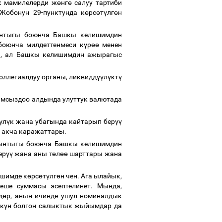
к мамилелерди ж
ө
нг
ө
салуу тартиби
Жобонун 29-пунктунда к
ө
рс
ө
т
ү
лг
ө
н
йынтыгы боюнча Башкы келишимдин
оюнча милдеттенмеси к
ү
р
өө
менен
п, ал Башкы келишимдин ажырагыс
ллегиалдуу органы, ликвидд
үү
л
ү
кт
ү
амсыздоо алдында улуттук валютада
ү
л
ү
к жана убагында кайтарып бер
үү
 акча каражаттары.
ыйынтыгы боюнча Башкы келишимдин
ер
үү
жана аны т
ө
л
өө
шарттары жана
ишимде к
ө
рс
ө
т
ү
лг
ө
н чен. Ага ылайык,
еше суммасы эсептелинет. Мында,
д
ө
р, анын ичинде ушул номиналдык
к
ү
н болгон салыктык жыйымдар да