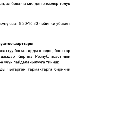
ып, ал боюнча милдеттенмелер толук
к
ү
н
ү
саат 8:30-16:30 чейинки убакыт
унуштоо шарттары
ксаттуу багыттарды к
ө
зд
ө
п, банктар
адамдар Кыргыз Республикасынын
өө
ү
ч
ү
н пайдаланылууга тийиш:
ды чыгарган тармактарга биринчи