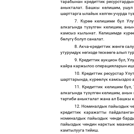
тарабынан кредиттик ресурстарды
аныкталат. Башкы келишим, ушул 
шарттарга ылайык келген учурда т
ү
7. К
ү
р
өө
келишими бул Улут
алкагында т
ү
з
ү
лг
ө
н келишим, аны
камсыз кылынат. Келишимде к
ү
р
ө
б
ө
л
ү
г
ү
болуп саналат.
8. Акча-кредиттик ж
ө
нг
ө
салу
утурумдук негизде теск
өө
г
ө
алып тур
9. Кредиттик аукцион бул, У
кайра каржылоо операцияларын иш
10. Кредиттик ресурстар Улу
шарттарында, к
ү
р
өө
л
ү
к камсыздоо 
11. Кредиттик келишим бул
алкагында т
ү
з
ү
лг
ө
н келишим, анын 
тартиби аныкталат жана ал Башкы 
12. Номиналдык пайыздык чен
кредиттик каражатты пайдаланг
номиналдык пайыздык ченде бард
пайыздык чендин нарктык мааниси
камтылууга тийиш.