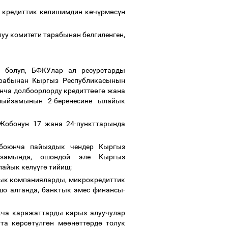
 кредиттик келишимдин к
ө
ч
ү
рм
ө
с
ү
н
уу комитети тарабынан белгиленген,
э болуп, БФКУлар ал ресурстарды
арабынан Кыргыз Республикасынын
нча долбоорлорду кредитт
өө
г
ө
жана
мыйзамынын 2-беренесине ылайык
Жобонун 17 жана 24-пункттарында
р боюнча пайыздык чендер Кыргыз
замында, ошондой эле Кыргыз
лайык кел
үү
г
ө
тийиш;
лык компанияларды, микрокредиттик
о алганда, банктык эмес финансы-
кча каражаттарды карыз алуучулар
та к
ө
рс
ө
т
ү
лг
ө
н м
өө
н
ө
тт
ө
рд
ө
толук