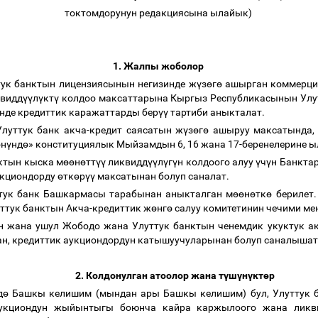
токтомдорунун редакциясына ылайык)
1. Жалпы жоболор
тук банктын лицензиясынын негизинде ж
ү
з
ө
г
ө
ашырган коммерция
квидд
үү
л
ү
кт
ү
колдоо максаттарына Кыргыз Республикасынын Улу
инде кредиттик каражаттарды бер
үү
тартиби аныкталат.
Улуттук банк акча-кредит саясатын ж
ү
з
ө
г
ө
ашыруу максатында,
ө
н
ү
нд
ө
» конституциялык Мыйзамдын 6, 16 жана 17-беренелерине 
ктын кыска м
өө
н
ө
тт
үү
ликвидд
үү
л
ү
г
ү
н колдоого алуу
ү
ч
ү
н Банктар
укциондорду
ө
тк
ө
р
үү
максатынан болуп саналат.
ттук банк Башкармасы тарабынан аныкталган м
өө
н
ө
тк
ө
берилет.
ттук банктын Акча-кредиттик ж
ө
нг
ө
салуу комитетинин чечими ме
ан жана ушул Жободо жана Улуттук банктын ченемдик укуктук а
тан, кредиттик аукциондордун катышуучуларынан болуп саналышат
2. Колдонулган атоолор жана т
ү
ш
ү
н
ү
кт
ө
р
д
ө
Башкы келишим (мындан ары Башкы келишим) бул, Улуттук б
аукциондун жыйынтыгы боюнча кайра каржылоого жана ликв