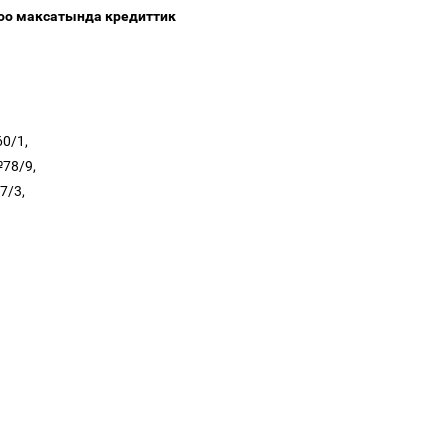
оо максатында кредиттик
60/1,
№78/9,
7/3,