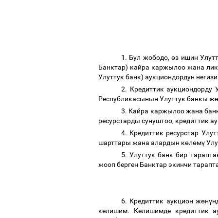
1. Бул жободо,
ө
з ишин Улут
Банктар) кайра каржылоо жана ли
Улуттук банк) аукциондордун негиз
2. Кредиттик аукциондорду 
Республикасынын Улуттук банкы ж
3. Кайра каржылоо жана бан
ресурстарды сунуштоо, кредиттик а
4. Кредиттик ресурстар Улу
шарттары жана алардын к
ө
л
ө
м
ү
Улу
5. Улуттук банк бир тарапт
жооп берген Банктар экинчи тарап
6. Кредиттик аукцион ж
ө
н
ү
н
келишим. Келишимде кредиттик 