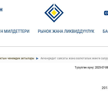
Н
Н МИЛДЕТТЕРИ
РЫНОК ЖАНА ЛИКВИДДҮҮЛҮК
БА
нктын ченемдик актылары
Акча-кредит саясаты жана валюталык жөнгө салуу
Түзүлгөн күнү: 2025-07-08
201