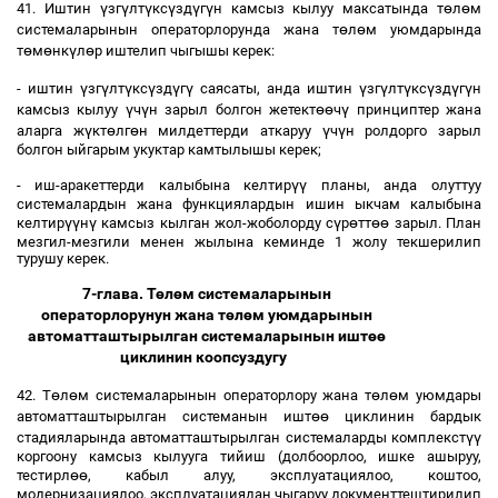
ү
ү
ү
ү
ү
ү
ө
ө
41. Иштин
зг
лт
кс
зд
г
н камсыз кылуу максатында т
л
м
ө
ө
системаларынын операторлорунда жана т
л
м уюмдарында
ө
ө
ү
ө
т
м
нк
л
р иштелип чыгышы керек:
ү
ү
ү
ү
ү
ү
ү
ү
ү
ү
ү
ү
- иштин
зг
лт
кс
зд
г
саясаты, анда иштин
зг
лт
кс
зд
г
н
ү
ү
өө
ү
камсыз кылуу
ч
н зарыл болгон жетект
ч
принциптер жана
ү
ө
ө
ү
ү
аларга ж
кт
лг
н милдеттерди аткаруу
ч
н ролдорго зарыл
болгон ыйгарым укуктар камтылышы керек;
үү
- иш-аракеттерди калыбына келтир
планы, анда олуттуу
системалардын жана функциялардын ишин ыкчам калыбына
үү
ү
ү
ө
өө
келтир
н
камсыз кылган жол-жоболорду с
р
тт
зарыл. План
мезгил-мезгили менен жылына кеминде 1 жолу текшерилип
турушу керек.
7-глава. Т
ө
л
ө
м системаларынын
операторлорунун жана т
ө
л
ө
м уюмдарынын
автоматташтырылган системаларынын ишт
өө
циклинин коопсуздугу
ө
ө
ө
ө
42. Т
л
м системаларынын операторлору жана т
л
м уюмдары
өө
автоматташтырылган системанын ишт
циклинин бардык
үү
стадияларында автоматташтырылган системаларды комплекст
коргоону камсыз кылууга тийиш (долбоорлоо, ишке ашыруу,
өө
тестирл
, кабыл алуу, эксплуатациялоо, коштоо,
модернизациялоо, эксплуатациядан чыгаруу документтештирилип