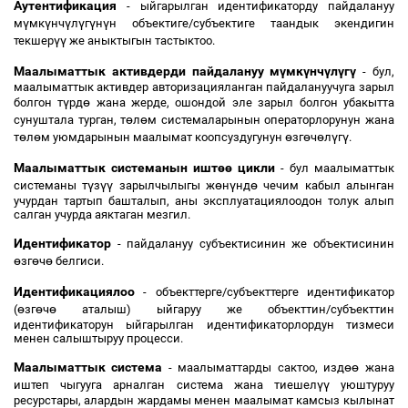
Аутентификация
- ыйгарылган идентификаторду пайдалануу
ү
ү
ү
ү
ү
ү
м
мк
нч
л
г
н
н объектиге/субъектиге таандык экендигин
үү
текшер
же аныктыгын тастыктоо.
Маалыматтык активдерди пайдалануу м
ү
мк
ү
нч
ү
л
ү
г
ү
- бул,
маалыматтык активдер авторизацияланган пайдалануучуга зарыл
ү
ө
болгон т
рд
жана жерде, ошондой эле зарыл болгон убакытта
ө
ө
сунуштала турган, т
л
м системаларынын операторлорунун жана
ө
ө
ө
ө
ө
ү
ү
т
л
м уюмдарынын маалымат коопсуздугунун
зг
ч
л
г
.
Маалыматтык системанын ишт
өө
цикли
- бул маалыматтык
ү
үү
ө
ү
ө
системаны т
з
зарылчылыгы ж
н
нд
чечим кабыл алынган
учурдан тартып башталып, аны эксплуатациялоодон толук алып
салган учурда аяктаган мезгил.
Идентификатор
- пайдалануу субъектисинин же объектисинин
ө
ө
ө
зг
ч
белгиси.
Идентификациялоо
- объекттерге/субъекттерге идентификатор
ө
ө
ө
(
зг
ч
аталыш) ыйгаруу же объекттин/субъекттин
идентификаторун ыйгарылган идентификаторлордун тизмеси
менен салыштыруу процесси.
Маалыматтык система
өө
- маалыматтарды сактоо, изд
жана
үү
иштеп чыгууга арналган система жана тиешел
уюштуруу
ресурстары, алардын жардамы менен маалымат камсыз кылынат