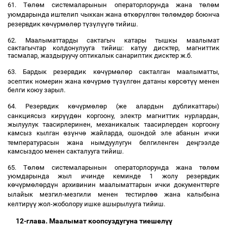
ө
ө
ө
ө
61. Т
л
м системаларынын операторлорунда жана т
л
м
ө
ө
ү
ө
ө
ө
ө
уюмдарында иштелип чыккан жана
тк
р
лг
н т
л
мд
р боюнча
ө
ү
ө
ө
ү
ү
үү
ө
резервдик к
ч
рм
л
р т
з
л
г
тийиш.
62. Маалыматтарды сактагыч катары тышкы маалымат
сактагычтар колдонулууга тийиш: катуу дисктер, магниттик
тасмалар, жаздыруучу оптикалык санариптик дисктер ж.б.
ө
ү
ө
ө
63. Бардык резервдик к
ч
рм
л
р сакталган маалыматты,
ө
ү
ө
ү
ү
ө
ө
ө
үү
эсептик номерин жана к
ч
рм
т
з
лг
н датаны к
рс
т
менен
белги коюу зарыл.
ө
ү
ө
ө
64. Резервдик к
ч
рм
л
р (же алардын дубликаттары)
үү
ө
санкциясыз кир
д
н коргоону, электр магниттик нурлардан,
жылуулук таасирлеринен, механикалык таасирлерден коргоону
ө
ү
ө
камсыз кылган
з
нч
жайларда, ошондой эле абанын ички
ң
температурасын жана нымдуулугун белгиленген де
гээлде
камсыздоо менен сакталууга тийиш.
ө
ө
ө
ө
65. Т
л
м системаларынын операторлорунда жана т
л
м
уюмдарында жыл ичинде кеминде 1 жолу резервдик
ө
ү
ө
ө
ү
к
ч
рм
л
рд
н архивинин маалыматтарын ички документтерге
өө
ылайык мезгил-мезгили менен тестирл
жана калыбына
үү
келтир
жол-жоболору ишке ашырылууга тийиш.
12-глава. Маалымат коопсуздугуна тиешел
үү