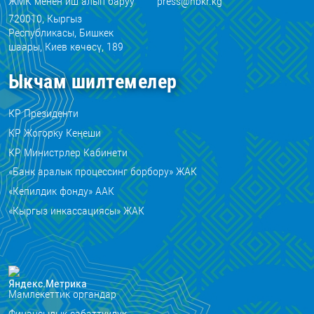
ЖМК менен иш алып баруу
press@nbkr.kg
720010, Кыргыз
Республикасы, Бишкек
шаары, Киев көчөсү, 189
Ыкчам шилтемелер
КР Президенти
КР Жогорку Кеңеши
КР Министрлер Кабинети
«Банк аралык процессинг борбору» ЖАК
«Кепилдик фонду» ААК
«Кыргыз инкассациясы» ЖАК
Мамлекеттик органдар
Финансылык сабаттуулук