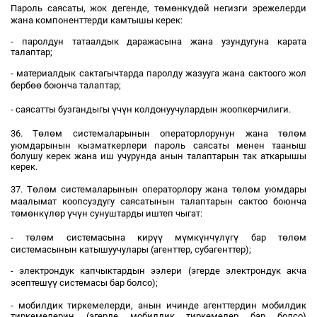
ө
ө
ү
ө
Пароль саясаты, жок дегенде, т
м
нк
д
й негизги эрежелерди
жана компоненттерди камтышы керек:
- паролдун татаалдык даражасына жана узундугуна карата
талаптар;
- материалдык сактагычтарда паролду жазууга жана сактоого жол
өө
берб
боюнча талаптар;
ү
ү
- саясатты бузгандыгы
ч
н колдонуучулардын жоопкерчилиги.
ө
ө
ө
ө
36. Т
л
м системаларынын операторлорунун жана т
л
м
уюмдарынын кызматкерлери пароль саясаты менен тааныш
болушу керек жана иш учурунда анын талаптарын так аткарышы
керек.
ө
ө
ө
ө
37. Т
л
м системаларынын операторлору жана т
л
м уюмдары
маалымат коопсуздугу саясатынын талаптарын сактоо боюнча
ө
ө
ү
ө
ү
ү
т
м
нк
л
р
ч
н сунуштарды иштеп чыгат:
ө
ө
үү
ү
ү
ү
ү
ү
ө
ө
- т
л
м системасына кир
м
мк
нч
л
г
бар т
л
м
системасынын катышуучулары (агенттер, субагенттер);
- электрондук капчыктардын ээлери (эгерде электрондук акча
үү
эсептеш
системасы бар болсо);
- мобилдик тиркемелерди, анын ичинде агенттердин мобилдик
тиркемелерин (эгерде мобилдик тиркемелер бар болсо)