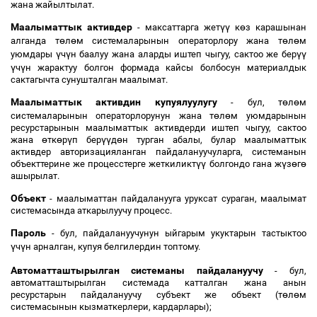
жана жайылтылат.
Маалыматтык активдер
үү
ө
- максаттарга жет
к
з карашынан
ө
ө
ө
ө
алганда т
л
м системаларынын операторлору жана т
л
м
ү
ү
үү
уюмдары
ч
н баалуу жана аларды иштеп чыгуу, сактоо же бер
ү
ү
ч
н жарактуу болгон формада кайсы болбосун материалдык
сактагычта сунушталган маалымат.
Маалыматтык активдин купуялуулугу
ө
ө
- бул, т
л
м
ө
ө
системаларынын операторлорунун жана т
л
м уюмдарынын
ресурстарынын маалыматтык активдерди иштеп чыгуу, сактоо
ө
ө
ү
үү
ө
жана
тк
р
п бер
д
н турган абалы, булар маалыматтык
активдер авторизацияланган пайдалануучуларга, системанын
үү
ү
ө
ө
объекттерине же процесстерге жеткиликт
болгондо гана ж
з
г
ашырылат.
Объект
- маалыматтан пайдаланууга уруксат сураган, маалымат
системасында аткарылуучу процесс.
Пароль
- бул, пайдалануучунун ыйгарым укуктарын тастыктоо
ү
ү
ч
н арналган, купуя белгилердин топтому.
Автоматташтырылган системаны пайдалануучу
- бул,
автоматташтырылган системада катталган жана анын
ө
ө
ресурстарын пайдалануучу субъект же объект (т
л
м
системасынын кызматкерлери, кардарлары);