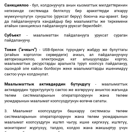
Санкциялоо
- бул, колдонуучуга анын кызматтык милдеттеринин
үү
негизинде системада белгил
бир аракеттерди аткаруу
ү
ү
ү
ү
ү
үү
м
мк
нч
л
г
н сунуштоо (уруксат бер
) боюнча иш-аракет. Бир
да пайдалануучуга кандайдыр бир маалыматты же тиркемени
атайын санкциясыз пайдаланууга уруксат берилбейт.
Субъект
- маалыматтан пайдаланууга уруксат сураган
пайдалануучу.
Токен ("ачкыч")
ү
ү
ө
ү
- USB-брелок т
р
нд
г
жабдуу же булуттагы
(атайын корголгон сервердеги) ачкыч, ал пайдалануучуну
авторизациялоо, электрондук кат алышууларды коргоо,
маалыматтык ресурстарды аралыкта туруп коопсуз пайдалануу,
үү
ошондой эле кайсы болбосун жеке маалыматтарды ишенимд
ү
ү
сактоо
ч
н колдонулат.
Маалыматтык активдердин б
ү
т
ү
нд
ү
г
ү
- маалыматтык
ө
ө
үү
ү
активдердин туруктуулукту сактоо же
зг
р
н
аныктоо жагында
ө
ө
ө
ө
т
л
м системаларынын операторлорунун жана т
л
м
ө
ө
ө
уюмдарынын маалымат коопсуздугунун
зг
ч
сапаты.
ө
ө
3. Маалымат коопсуздугун башкаруу системасы т
л
м
ө
ө
системаларынын операторлорунун жана т
л
м уюмдарынын
үү
үү
маалымат коопсуздугун иштеп чыгуу, ишке киргиз
, иштет
,
ү
ү
үү
ү
ү
мониторинг ж
рг
з
, талдоо, колдоо жана жакшыртуу
ч
н