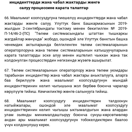
инциденттерди жана чабал жактарды ж
ө
нг
ө
салуу процессине карата талаптар
үү
66. Маалымат коопсуздугуна тиешел
инциденттерди жана чабал
ө
ө
жактарды ж
нг
салуу, Улуттук банк Башкармасынын 2019-
жылдын 2-сентябрындагы токтому менен бекитилген № 2019-
ө
ө
П-14/46-2-(ПС) "Т
л
м системасындагы штаттан тышкаркы
ө
ү
ө
жагдайлар ж
н
нд
" жободо, ошондой эле Улуттук банктын башка
ө
ө
ченемдик актыларында белгиленген т
л
м системаларынын
ө
ө
операторлоруна жана т
л
м системаларынын катышуучуларына
карата талаптарды эске алуу менен иштелип чыккан жана так
ү
ө
ө
колдонулган процесстердин негизинде ж
з
г
ашырылат.
ө
ө
ө
ө
67. Т
л
м системаларынын операторлору жана т
л
м уюмдары
тарабынан инциденттер жана чабал жактары аныкталууга, аларга
үү
ө
баа берил
г
жана маалымат коопсуздугунун мындай
өө
инциденттеринин келип чыгышына жол берб
боюнча чаралар
ө
ү
үү
ө
ө
ө
к
р
л
г
тийиш. Кемчиликтер ж
нг
салынууга тийиш.
68. Маалымат коопсуздугу инциденттерин талдоонун
натыйжалары, ошондой эле маалымат коопсуздугу
инциденттеринин келип чыгышы ыктымалдыгын жана алардан
ө
ө
ө
ө
улам зыянды минималдаштыруу боюнча сунуш-к
рс
тм
л
р
андан ары маалымат коопсуздугунун тобокелдиктерин баалоо
ү
ү
ч
н колдонулушу керек.