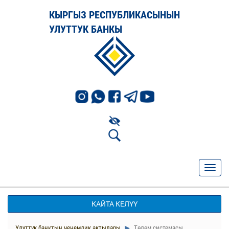
КЫРГЫЗ РЕСПУБЛИКАСЫНЫН
УЛУТТУК БАНКЫ
КАЙТА КЕЛҮҮ
Улуттук банктын ченемдик актылары
Төлөм системасы