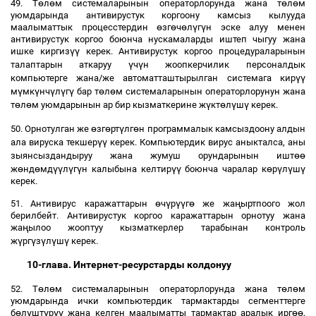
ө
ө
ө
ө
49. Т
л
м системаларынын операторлорунда жана т
л
м
уюмдарында антивирустук коргоону камсыз кылууда
ө
ө
ө
ү
ү
маалыматтык процесстердин
зг
ч
л
г
н эске алуу менен
антивирустук коргоо боюнча нускамаларды иштеп чыгуу жана
үү
ишке киргиз
керек. Антивирустук коргоо процедураларынын
ү
ү
талаптарын аткаруу
ч
н жоопкерчилик персоналдык
үү
компьютерге жана/же автоматташтырылган системага кир
ү
ү
ү
ү
ү
ө
ө
м
мк
нч
л
г
бар т
л
м системаларынын операторлорунун жана
ө
ө
ү
ө
ү
ү
т
л
м уюмдарынын ар бир кызматкерине ж
кт
л
ш
керек.
ө
ө
ү
ө
50. Орнотулган же
зг
рт
лг
н программалык камсыздоону алдын
үү
ала вируска текшер
керек. Компьютердик вирус аныкталса, аны
өө
зыянсыздандыруу жана жумуш орундарынын ишт
ө
ө
үү
ү
ү
үү
ө
ү
ү
ү
ж
нд
мд
л
г
н калыбына келтир
боюнча чаралар к
р
л
ш
керек.
ө
ү
үү
ө
ң
51. Антивирус каражаттарын
ч
р
г
же жа
ыртпоого жол
берилбейт. Антивирустук коргоо каражаттарын орнотуу жана
ң
жа
ылоо жооптуу кызматкерлер тарабынан контроль
ү
ү
ү
ү
ү
ж
рг
з
л
ш
керек.
10-глава. Интернет-ресурстарды колдонуу
ө
ө
ө
ө
52. Т
л
м системаларынын операторлорунда жана т
л
м
уюмдарында ички компьютердик тармактарды сегменттерге
ө
ү
ү
үү
өө
б
л
шт
р
жана келген маалыматты тармактар аралык ирг
,