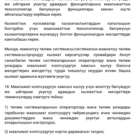
же ыйгарым укуктуу адамдын функцияларына маалыматтык
ө
ү
ү
ү
технологиялар б
л
м
н
н функциялары менен ишти
айкалыштыруу кирбеши керек.
Кызматтык нускамалар кызыкчылыктардын кагылышын
ү
ү
ө
ү
ү
ү
болтурбоо
ч
н маалыматтык технологиялар б
л
м
н
н
ү
ө
үү
кызматкерлерине м
н
зд
болгон функционалдык милдеттерди
камтыбашы керек.
үү
ө
ө
үү
ө
ө
Мында, маанил
т
л
м системасы/системалык маанил
т
л
м
ө
ө
үү
ө
системасы/орчундуу кызмат к
рс
т
л
р провайдери болуп
ө
ө
ө
ө
саналбаган т
л
м системаларынын операторлору жана т
л
м
уюмдары маалымат коопсуздугун камсыз кылуу боюнча
үү
ү
ө
үү
ө
ө
милдеттерин милдетт
т
рд
тиешел
окуудан
тк
н башка
ү
өө
ө
кызмат адамына ж
кт
г
укуктуу.
ү
ү
ө
ү
ү
18. Маалымат коопсуздугун камсыз кылуу
ч
н жооптуу б
л
мд
н
же ыйгарым укуктуу адамдын кызматтык милдеттери
ө
ө
ү
ө
ү
т
м
нк
л
рд
камтууга тийиш:
ө
ө
ө
ө
1) т
л
м системаларынын операторлору жана т
л
м уюмдары
ө
ө
ү
ө
ү
тарабынан маалымат коопсуздугу ч
йр
с
нд
г
ички ченемдик
документтердин жана ченемдик укуктук актылардын
аткарылышын контролдоо;
2) маалымат коопсуздугун коргоо даражасын талдоо;