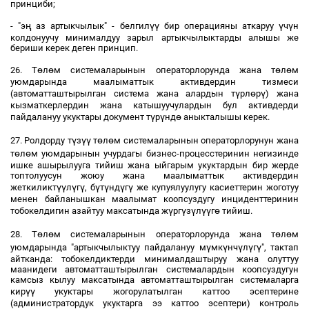
принциби;
ң
үү
ү
ү
- "э
аз артыкчылык" - белгил
бир операцияны аткаруу
ч
н
колдонуучу минималдуу зарыл артыкчылыктарды алышы же
бериши керек деген принцип.
ө
ө
ө
ө
26. Т
л
м системаларынын операторлорунда жана т
л
м
уюмдарында маалыматтык активдердин тизмеси
ү
ө
ү
(автоматташтырылган система жана алардын т
рл
р
) жана
кызматкерлердин жана катышуучулардын бул активдерди
ү
ү
ө
пайдалануу укуктары документ т
р
нд
аныкталышы керек.
ү
үү
ө
ө
27. Ролдорду т
з
т
л
м системаларынын операторлорунун жана
ө
ө
т
л
м уюмдарынын учурдагы бизнес-процесстеринин негизинде
ишке ашырылууга тийиш жана ыйгарым укуктардын бир жерде
топтолуусун жоюу жана маалыматтык активдердин
үү
ү
ү
ү
ү
ү
ү
жеткиликт
л
г
, б
т
нд
г
же купуялуулугу касиеттерин жоготуу
менен байланышкан маалымат коопсуздугу инциденттеринин
ү
ү
ү
үү
ө
тобокелдигин азайтуу максатында ж
рг
з
л
г
тийиш.
ө
ө
ө
ө
28. Т
л
м системаларынын операторлорунда жана т
л
м
ү
ү
ү
ү
ү
уюмдарында "артыкчылыктуу пайдалануу м
мк
нч
л
г
", тактап
айтканда: тобокелдиктерди минималдаштыруу жана олуттуу
маанидеги автоматташтырылган системалардын коопсуздугун
камсыз кылуу максатында автоматташтырылган системаларга
үү
кир
укуктары жогорулатылган каттоо эсептерине
(администратордук укуктарга ээ каттоо эсептери) контроль