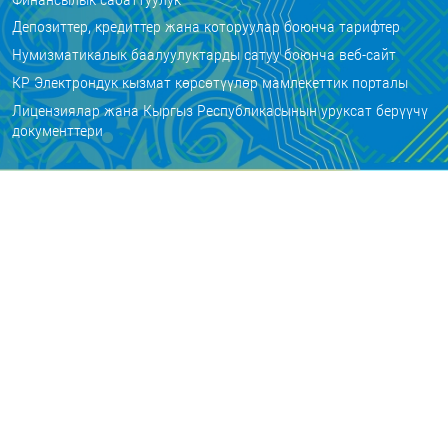
Депозиттер, кредиттер жана которуулар боюнча тарифтер
Нумизматикалык баалуулуктарды сатуу боюнча веб-сайт
КР Электрондук кызмат көрсөтүүлөр мамлекеттик порталы
Лицензиялар жана Кыргыз Республикасынын уруксат берүүчү
документтери