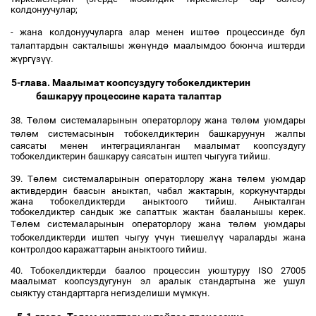
колдонуучулар;
өө
- жана колдонуучуларга алар менен ишт
процессинде бул
ө
ү
ө
талаптардын сакталышы ж
н
нд
маалымдоо боюнча иштерди
ү
ү
үү
ж
рг
з
.
5-глава. Маалымат коопсуздугу тобокелдиктерин
башкаруу процессине карата талаптар
ө
ө
ө
ө
38. Т
л
м системаларынын операторлору жана т
л
м уюмдары
ө
ө
т
л
м системасынын тобокелдиктерин башкаруунун жалпы
саясаты менен интеграцияланган маалымат коопсуздугу
тобокелдиктерин башкаруу саясатын иштеп чыгууга тийиш.
ө
ө
ө
ө
39. Т
л
м системаларынын операторлору жана т
л
м уюмдар
активдердин баасын аныктап, чабал жактарын, коркунучтарды
жана тобокелдиктерди аныктоого тийиш. Аныкталган
тобокелдиктер сандык же сапаттык жактан бааланышы керек.
ө
ө
ө
ө
Т
л
м системаларынын операторлору жана т
л
м уюмдары
ү
ү
үү
тобокелдиктерди иштеп чыгуу
ч
н тиешел
чараларды жана
контролдоо каражаттарын аныктоого тийиш.
40. Тобокелдиктерди баалоо процессин уюштуруу ISO 27005
маалымат коопсуздугунун эл аралык стандартына же ушул
ү
ү
сыяктуу стандарттарга негизделиши м
мк
н.