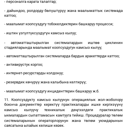
- персоналга карата талаптар;
ө
ү
ү
үү
- дайындоо, ролдорду б
л
шт
р
жана маалыматтык системада
каттоо;
- маалымат коопсуздугу тобокелдиктерин башкаруу процесси;
ү
ү
ү
ү
ү
ү
- иштин
зг
лт
кс
зд
г
н камсыз кылуу;
өө
- автоматташтырылган системалардын ишт
циклинин
стадияларында маалымат коопсуздугун камсыз кылуу;
- автоматташтырылган системаларда бардык аракеттерди каттоо;
- антивирустук коргоо;
- интернет-ресурстарды колдонуу;
ө
ү
үү
үү
- резервдик к
ч
р
жана калыбына келтир
;
- маалымат коопсуздугу инциденттерин башкаруу ж.б.
11. Коопсуздукту камсыз кылуунун операциялык жол-жоболору
үү
үү
ү
боюнча документтер керект
практикаларды ишке киргиз
н
ң
камсыз кылуучу техникалык де
гээлдеги практикалык
ө
ө
ыкмалардын сыпаттамасын камтууга тийиш. Процедуралар т
л
м
ө
ө
системаларынын операторлорунун жана т
л
м уюмдарынын
саясатына ылайык келиши керек.