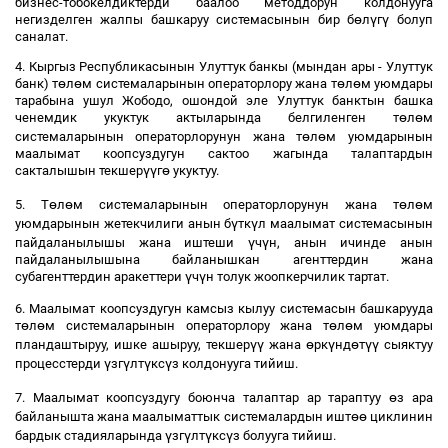
бизнес-тобокелдиктерди баалоо методдорун колдонууга
ө
ү
ү
негизделген жалпы башкаруу системасынын бир б
л
г
болуп
саналат.
4. Кыргыз Республикасынын Улуттук банкы (мындан ары - Улуттук
ө
ө
ө
ө
банк) т
л
м системаларынын операторлору жана т
л
м уюмдары
тарабына ушул Жободо, ошондой эле Улуттук банктын башка
ө
ө
ченемдик укуктук актыларында белгиленген т
л
м
ө
ө
системаларынын операторлорунун жана т
л
м уюмдарынын
маалымат коопсуздугун сактоо жагында талаптардын
үү
ө
сакталышын текшер
г
укуктуу.
ө
ө
ө
ө
5. Т
л
м системаларынын операторлорунун жана т
л
м
ү
ү
уюмдарынын жетекчилиги анын б
тк
л маалымат системасынын
ү
ү
пайдаланылышы жана иштеши
ч
н, анын ичинде анын
пайдаланылышына байланышкан агенттердин жана
ү
ү
субагенттердин аракеттери
ч
н толук жоопкерчилик тартат.
6. Маалымат коопсуздугун камсыз кылуу системасын башкарууда
ө
ө
ө
ө
т
л
м системаларынын операторлору жана т
л
м уюмдары
үү
ө
ү
ө
үү
пландаштыруу, ишке ашыруу, текшер
жана
рк
нд
т
сыяктуу
ү
ү
ү
ү
процесстерди
зг
лт
кс
з колдонууга тийиш.
ө
7. Маалымат коопсуздугу боюнча талаптар ар тараптуу
з ара
өө
байланышта жана маалыматтык системалардын ишт
циклинин
ү
ү
ү
ү
бардык стадияларында
зг
лт
кс
з болууга тийиш.