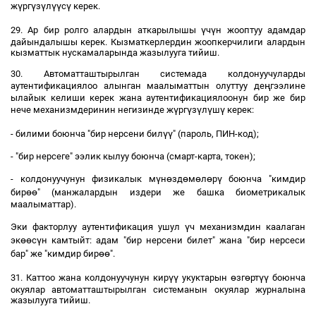
ү
ү
ү
үү
ү
ж
рг
з
л
с
керек.
ү
ү
29. Ар бир ролго алардын аткарылышы
ч
н жооптуу адамдар
дайындалышы керек. Кызматкерлердин жоопкерчилиги алардын
кызматтык нускамаларында жазылууга тийиш.
30. Автоматташтырылган системада колдонуучуларды
ң
аутентификациялоо алынган маалыматтын олуттуу де
гээлине
ылайык келиши керек жана аутентификациялоонун бир же бир
ү
ү
ү
ү
ү
нече механизмдеринин негизинде ж
рг
з
л
ш
керек:
үү
- билими боюнча "бир нерсени бил
" (пароль, ПИН-код);
- "бир нерсеге" ээлик кылуу боюнча (смарт-карта, токен);
ү
ө
ө
ө
ө
ү
- колдонуучунун физикалык м
н
зд
м
л
р
боюнча "кимдир
өө
бир
" (манжалардын издери же башка биометрикалык
маалыматтар).
ү
Эки факторлуу аутентификация ушул
ч механизмдин каалаган
өө
ү
эк
с
н камтыйт: адам "бир нерсени билет" жана "бир нерсеси
өө
бар" же "кимдир бир
".
үү
ө
ө
үү
31. Каттоо жана колдонуучунун кир
укуктарын
зг
рт
боюнча
окуялар автоматташтырылган системанын окуялар журналына
жазылууга тийиш.