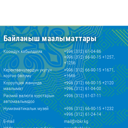
Байланыш маалыматтары
Коомдук кабылдама
+996 (312) 61-04-86
+996 (312) 66-90-15 +1257,
+1256
Керектөөчүлөрдүн укугун
+996 (312) 66-90-15 +1671,
коргоо бөлүмү
+1666
Коррупция жөнүндө
+996 (312) 66-90-15 +2120
маалымат
+996 (312) 61-04-00
Расмий валюта курстарын
+996 (312) 61-07-11
автомаалымдоо
Нумизматикалык музей
+996 (312) 66-90-15 +1232
+996 (312) 61-24-14
E-mail
mail@nbkr.kg