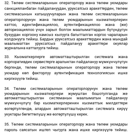
ө
ө
ө
ө
32. Т
л
м системаларынын операторлору жана т
л
м уюмдары
ө
ө
санкцияланбаган пайдалануудан, уруксатсыз аракеттерден, т
л
м
ө
ө
системасынын катышуучуларын жана т
л
м системаларынын
ө
ө
операторлорунун жана т
л
м уюмдарынын кызматкерлерин
каттоо, идентификациялоо, аутентификациялоо жана (же)
ү
ү
ү
ү
ү
ү
авторизациялоо
ч
н зарыл болгон маалыматтардын б
т
нд
г
н
бузуудан коргоону камсыз кылууга багытталган коргоо чараларын
колдонууга тийиш. Бардык уруксатсыз аракеттердин жана мындай
маалыматтан уруксатсыз пайдалануу аракеттери окуялар
журналына катталууга тийиш.
33. Кызматкерлерге автоматташтырылган системага жана
ү
ү
ү
ү
ү
корпоративдик сервистерге аралыктан пайдалануу м
мк
нч
л
г
н
ө
ө
ө
ө
бергенде, т
л
м системаларынын операторлору жана т
л
м
ө
уюмдар к
п факторлуу аутентификация технологиясын ишке
үү
ө
киргиз
г
тийиш.
ө
ө
ө
ө
34. Т
л
м системаларынын операторлорунун жана т
л
м
уюмдарынын кызматкерлери жумуштан бошотулганда же
автоматташтырылган системанын маалыматын пайдалануу
ү
ү
ү
ү
ү
м
мк
нч
л
г
бар кызматкерлеринин кызматтык милдеттери
ө
ө
ү
ө
ө
үү
зг
рт
лг
нд
, алардын автоматташтырылган системага кир
ө
ө
ө
ү
ү
ө
ө
ү
ү
ү
укуктары б
г
тт
л
ш
же
зг
рт
л
ш
керек.
ө
ө
ө
ө
35. Т
л
м системаларынын операторлору жана т
л
м уюмдары
үү
ө
пароль саясатын иштеп чыгууга жана ишке киргиз
г
тийиш.