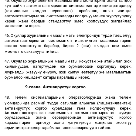
45. Окуялар журналынын маалыматына мониторинг жана талдоо
ү
к
н сайын автоматташтырылган системанын администраторлору
(техникалык колдоо персоналы) тарабынан, анын ичинде
ү
ү
ү
ү
ү
автоматташтырылган системаларды колдонуу менен ж
рг
з
л
ш
керек жана бардык стандарттуу эмес коопсуздук жагдайлар
иликтениши керек.
ү
ө
үү
46. Окуялар журналынын маалыматы электрондук т
рд
тиешел
автоматташтырылган системанын иштетилген маалыматтарын
өө
ө
ү
ө
сактоо м
н
т
н
барабар, бирок 2 (эки) жылдан кем эмес
өө
ө
ө
м
н
тт
сакталууга тийиш.
47. Окуялар журналынын маалыматы кокустан же атайылап жок
ө
ө
үү
ө
кылынуудан,
зг
рт
д
н же бурмалоодон корголушу керек.
ө
ү
үү
ө
ө
үү
Журналды жазууну
ч
р
, жок кылуу,
зг
рт
же маалыматын
бурмалоо инцидент катары каралышы керек.
9-глава. Антивирустук коргоо
ө
ө
ө
ө
48. Т
л
м системаларынын операторлорунда жана т
л
м
ү
ө
уюмдарында расмий т
рд
сатылып алынган (лицензияланган)
антивирустук коргоо куралдары гана колдонулушу керек.
Автоматташтырылган системанын автоматташтырылган жумуш
орундарында жана серверлеринде антивирустук коргоо
ү
ү
ү
ү
ң
каражаттарын орнотуу жана
зг
лт
кс
з жа
ылоо жооптуу
администраторлор тарабынан ишке ашырылууга тийиш.