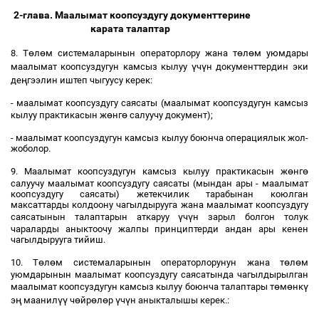
2-глава. Маалымат коопсуздугу документтерине
карата талаптар
ө
ө
ө
ө
8. Т
л
м системаларынын операторлору жана т
л
м уюмдары
ү
ү
маалымат коопсуздугун камсыз кылуу
ч
н документтердин эки
ң
де
гээлин иштеп чыгуусу керек:
- маалымат коопсуздугу саясаты (маалымат коопсуздугун камсыз
ө
ө
кылуу практикасын ж
нг
салуучу документ);
- маалымат коопсуздугун камсыз кылуу боюнча операциялык жол-
жоболор.
ө
ө
9. Маалымат коопсуздугун камсыз кылуу практикасын ж
нг
салуучу маалымат коопсуздугу саясаты (мындан ары - маалымат
коопсуздугу саясаты) жетекчилик тарабынан коюлган
максаттарды колдоону чагылдырууга жана маалымат коопсуздугу
ү
ү
саясатынын талаптарын аткаруу
ч
н зарыл болгон толук
чараларды аныктоочу жалпы принциптерди андан ары кенен
чагылдырууга тийиш.
ө
ө
ө
ө
10. Т
л
м системаларынын операторлорунун жана т
л
м
уюмдарынын маалымат коопсуздугу саясатында чагылдырылган
ө
ө
ү
маалымат коопсуздугун камсыз кылуу боюнча талаптары т
м
нк
ң
үү
ө
ө
ө
ү
ү
э
маанил
ч
йр
л
р
ч
н аныкталышы керек.: