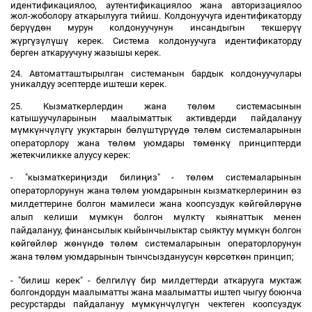
идентификациялоо, аутентификациялоо жана авторизациялоо
жол-жоболору аткарылууга тийиш. Колдонуучуга идентификаторду
үү
ө
үү
бер
д
н мурун колдонуучунун инсандыгын текшер
ү
ү
ү
ү
ү
ж
рг
з
л
ш
керек. Система колдонуучуга идентификаторду
берген аткаруучуну жазышы керек.
24. Автоматташтырылган системанын бардык колдонуучулары
уникалдуу эсептерде иштеши керек.
ө
ө
25. Кызматкерлердин жана т
л
м системасынын
катышуучуларынын маалыматтык активдерди пайдалануу
ү
ү
ү
ү
ү
ө
ү
ү
үү
ө
ө
ө
м
мк
нч
л
г
укуктарын б
л
шт
р
д
т
л
м системаларынын
ө
ө
ө
ө
ү
операторлору жана т
л
м уюмдары т
м
нк
принциптерди
жетекчиликке алуусу керек:
ң
ң
ө
ө
- "кызматкери
изди били
из" - т
л
м системаларынын
ө
ө
ө
операторлорунун жана т
л
м уюмдарынын кызматкерлеринин
з
ө
ө
ө
ү
ө
милдеттерине болгон мамилеси жана коопсуздук к
йг
йл
р
н
ү
ү
ү
ү
алып келиши м
мк
н болгон м
лкт
кыянаттык менен
ү
ү
пайдалануу, финансылык кыйынчылыктар сыяктуу м
мк
н болгон
ө
ө
ө
ө
ү
ө
ө
ө
к
йг
йл
р ж
н
нд
т
л
м системаларынын операторлорунун
ө
ө
ө
ө
ө
жана т
л
м уюмдарынын тынчсыздануусун к
рс
тк
н принцип;
үү
- "билиш керек" - белгил
бир милдеттерди аткарууга муктаж
болгондордун маалыматты жана маалыматты иштеп чыгуу боюнча
ү
ү
ү
ү
ү
ресурстарды пайдалануу м
мк
нч
л
г
н чектеген коопсуздук