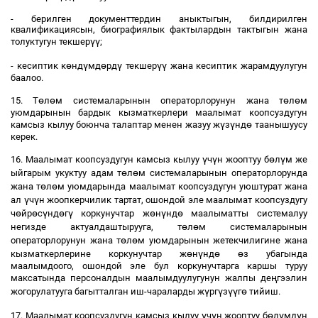
- берилген документтердин аныктыгын, билдирилген
квалификациясын, биографиялык фактылардын тактыгын жана
үү
толуктугун текшер
;
ө
ү
ө
ү
үү
- кесиптик к
нд
мд
рд
текшер
жана кесиптик жарамдуулугун
баалоо.
ө
ө
ө
ө
15. Т
л
м системаларынын операторлорунун жана т
л
м
уюмдарынын бардык кызматкерлери маалымат коопсуздугун
ү
ү
ө
камсыз кылуу боюнча талаптар менен жазуу ж
з
нд
таанышуусу
керек.
ү
ү
ө
ү
16. Маалымат коопсуздугун камсыз кылуу
ч
н жооптуу б
л
м же
ө
ө
ыйгарым укуктуу адам т
л
м системаларынын операторлорунда
ө
ө
жана т
л
м уюмдарында маалымат коопсуздугун уюштурат жана
ү
ү
ал
ч
н жоопкерчилик тартат, ошондой эле маалымат коопсуздугу
ө
ө
ү
ө
ү
ө
ү
ө
ч
йр
с
нд
г
коркунучтар ж
н
нд
маалыматты системалуу
ө
ө
негизде актуалдаштырууга, т
л
м системаларынын
ө
ө
операторлорунун жана т
л
м уюмдарынын жетекчилигине жана
ө
ү
ө
ө
кызматкерлерине коркунучтар ж
н
нд
з убагында
маалымдоого, ошондой эле бул коркунучтарга каршы туруу
ң
максатында персоналдын маалымдуулугунун жалпы де
гээлин
ү
ү
үү
ө
жогорулатууга багытталган иш-чараларды ж
рг
з
г
тийиш.
ү
ү
ө
ү
ү
17. Маалымат коопсуздугун камсыз кылуу
ч
н жооптуу б
л
мд
н