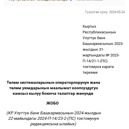
Түзүлгөн күнү: 2024-05-24
Кыргыз
Республикасынын
Улуттук банк
Башкармасынын 2023-
жылдын 31-
мартындагы № 2023-
П-14/21-1-(ПС)
токтомуна карата
тиркеме
Т
ө
л
ө
м системаларынын операторлорунун жана
т
ө
л
ө
м уюмдарынын маалымат коопсуздугун
камсыз кылуу боюнча талаптар ж
ө
н
ү
нд
ө
ЖОБО
(КР Улуттук банк Башкармасынын 2024-жылдын
22-майындагы 2024-П-14/23-2-(ПС) токтомунун
редакциясына ылайык)