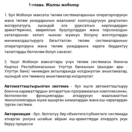
1-глава. Жалпы жоболор
ө
ө
1. Бул Жобонун максаты т
л
м системаларынын операторлорунун
ө
ө
ң
жана т
л
м уюмдарынын маалымат коопсуздугунун де
гээлин
жогорулатууга, ошондой эле уруксатсыз киргендердин
аракеттеринен, авариялык бузулуулардан жана персоналдын
ү
ү
каталарынан келип чыккан м
мк
н болуучу жоготууларды
ө
ө
минималдаштырууга багытталган т
л
м системаларынын
ө
ө
үү
операторлоруна жана т
л
м уюмдарына карата бирдикт
өө
талаптарды белгил
болуп саналат.
ү
ү
ө
ө
2. Ушул Жобонун максаттары
ч
н т
л
м системасы боюнча
Кыргыз Республикасынын Улуттук банкынын (мындан ары -
Улуттук банк) ченемдик актыларында колдонулган аныктамалар,
ө
ө
ү
ошондой эле т
м
нк
аныктамалар колдонулат:
Автоматташтырылган система
- бул ишти автоматташтыруу
боюнча каражаттардын аппараттык-программалык комплексинен,
белгиленген функцияларды аткаруунун маалыматтык
технологияларын ишке ашырган ыкмалардан жана иш-чаралардан
турган система.
Авторизация
үү
- бул, белгил
бир объектиге/субъектиге системада
аткарган ролуна ылайык айрым иш-аракеттерди аткарууга укук
үү
бер
процесси