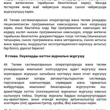
жана жетекчилик тарабынан бекитилиши керек). Мында
өө
ө
ө
ө
ө
ү
ө
ө
ө
ү
ө
тестирл
н
р жай ч
йр
с
н
окшош сыноо ч
йр
с
нд
ү
ү
ү
ү
ү
ж
рг
з
л
ш
керек.
ө
ө
ө
ө
43. Т
л
м системаларынын операторлору жана т
л
м уюмдары
лицензияланган программалык камсыздоону гана колдонушу
керек, ачык баштапкы коду бар программалык камсыздоо же
ө
ө
ү
зд
р
иштеп чыккан программалык камсыздоо, эгерде жетекчи
тарабынан бекитилген документтердин толук топтому (техникалык
тапшырма, сыноо программасы жана методикасы, сыноо актысы
ө
ү
ү
ү
үү
жана журналы,
нд
р
шт
к эксплуатациялоого киргиз
актысы)
бар болсо, уруксат берилет.
8-глава. Окуяларды каттоо журналын ж
ү
рг
ү
з
үү
ө
ө
ө
ө
44. Т
л
м системаларынын операторлорунда жана т
л
м
ү
ү
үү
уюмдарында маалымат коопсуздугуна аудит ж
рг
з
жана
ү
ү
ү
үү
ү
ү
үү
окуялардын ж
р
ш
н калыбына келтир
жана отчет ж
рг
з
ү
ү
ч
н каражат катары автоматташтырылган системада,
персоналдык компьютерде, сервердик жана тармактык
ү
ү
ү
ө
жабдууларда, маалымат базаларында ж
рг
з
лг
н иш-
ү
ү
үү
аракеттерди каттоо (логизациялоо) журналын ж
рг
з
камсыз
кылынууга тийиш. Окуялар журналы бардык колдонуучулардын
иш-аракеттерин, анын ичинде жогорку артыкчылыктуу каттоо
эсептерин (root, администратор, sysdba, dba) камтышы керек.