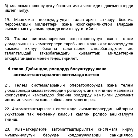
3) маалымат коопсуздугу боюнча ички ченемдик документтерди
иштеп чыгуу.
19. Маалымат коопсуздугунун талаптарын аткаруу боюнча
персоналдын милдеттери жана жоопкерчиликтери алардын
кызматтык нускамаларында камтылууга тийиш.
ө
ө
ө
ө
20. Т
л
м системаларынын операторлорунун жана т
л
м
уюмдарынын кызматкерлери тарабынан маалымат коопсуздугун
камсыз кылуу боюнча талаптарды аткарбагандыгы же
талаптагыдай аткарбагандыгы кызматтык милдеттерин
ң
аткарбагандыгы менен те
ештирилет.
4-глава. Дайындоо, ролдорду б
ө
л
ү
шт
ү
р
үү
жана
автоматташтырылган системада каттоо
ө
ө
ө
ө
21. Т
л
м системаларынын операторлорунда жана т
л
м
уюмдарында кызматкерлердин ролдорун, анын ичинде маалымат
коопсуздугун камсыздоо боюнча ролдорду камтыган документ
иштелип чыгышы жана кабыл алынышы керек.
22. Автоматташтырылган системада кызматкерлердин ыйгарым
өө
ү
укуктарын так чект
н
камсыз кылган ролдор аныкталууга
тийиш.
үү
23. Кызматкерлерге автоматташтырылган системага кир
ү
ү
ү
ү
ү
үү
ө
м
мк
нч
л
г
н бер
д
колдонуучуларды санкциялоо,