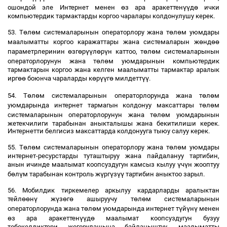
ө
үү
ө
ошондой эле Интернет менен
з ара аракеттен
д
ички
компьютердик тармактарды коргоо чаралары колдонулушу керек.
ө
ө
ө
ө
53. Т
л
м системаларынын операторлору жана т
л
м уюмдары
ө
өө
маалыматты коргоо каражаттары жана системаларын ж
нд
ө
ө
үү
ө
ү
ө
ө
параметрлеринин
зг
р
л
р
н каттоо, т
л
м системаларынын
ө
ө
операторлорунун жана т
л
м уюмдарынын компьютердик
тармактарын коргоо жана келген маалыматты тармактар аралык
өө
ө
үү
ө
үү
ирг
боюнча чараларды к
р
г
милдетт
.
ө
ө
ө
ө
54. Т
л
м системаларынын операторлорунда жана т
л
м
ө
ө
уюмдарында интернет тармагын колдонуу максаттары т
л
м
ө
ө
системаларынын операторлорунун жана т
л
м уюмдарынын
жетекчилиги тарабынан аныкталышы жана бекитилиши керек.
Интернетти белгисиз максаттарда колдонууга тыюу салуу керек.
ө
ө
ө
ө
55. Т
л
м системаларынын операторлору жана т
л
м уюмдары
интернет-ресурстарды туташтыруу жана пайдалануу тартибин,
ү
ү
анын ичинде маалымат коопсуздугун камсыз кылуу
ч
н жооптуу
ө
ү
ү
ү
үү
б
л
м тарабынан контроль ж
рг
з
тартибин аныктоо зарыл.
56. Мобилдик тиркемелер аркылуу кардарларды аралыктан
өө
ү
ү
ө
ө
ө
ө
тейл
н
ж
з
г
ашыруучу т
л
м системаларынын
ө
ө
ү
ү
ү
операторлорунда жана т
л
м уюмдарында интернет т
й
н
менен
ө
үү
ө
з ара аракеттен
д
маалымат коопсуздугун бузуу
тобокелдиктери жогорулашына байланыштуу, маалыматты