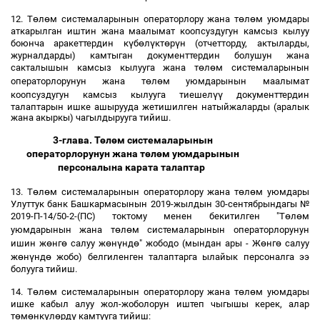
ө
ө
ө
ө
12. Т
л
м системаларынын операторлору жана т
л
м уюмдары
аткарылган иштин жана маалымат коопсуздугун камсыз кылуу
ү
ө
ү
ө
ү
боюнча аракеттердин к
б
л
кт
р
н (отчетторду, актыларды,
журналдарды) камтыган документтердин болушун жана
ө
ө
сакталышын камсыз кылууга жана т
л
м системаларынын
ө
ө
операторлорунун жана т
л
м уюмдарынын маалымат
үү
коопсуздугун камсыз кылууга тиешел
документтердин
талаптарын ишке ашырууда жетишилген натыйжаларды (аралык
жана акыркы) чагылдырууга тийиш.
3-глава. Т
ө
л
ө
м системаларынын
операторлорунун жана т
ө
л
ө
м уюмдарынын
персоналына карата талаптар
ө
ө
ө
ө
13. Т
л
м системаларынын операторлору жана т
л
м уюмдары
Улуттук банк Башкармасынын 2019-жылдын 30-сентябрындагы №
ө
ө
2019-П-14/50-2-(ПС) токтому менен бекитилген "Т
л
м
ө
ө
уюмдарынын жана т
л
м системаларынын операторлорунун
ө
ө
ө
ү
ө
ө
ө
ишин ж
нг
салуу ж
н
нд
" жободо (мындан ары - Ж
нг
салуу
ө
ү
ө
ж
н
нд
жобо) белгиленген талаптарга ылайык персоналга ээ
болууга тийиш.
ө
ө
ө
ө
14. Т
л
м системаларынын операторлору жана т
л
м уюмдары
ишке кабыл алуу жол-жоболорун иштеп чыгышы керек, алар
ө
ө
ү
ө
ү
т
м
нк
л
рд
камтууга тийиш: