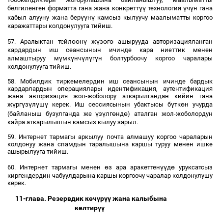
үү
ү
ү
белгиленген форматта гана жана конкретт
технология
ч
н гана
үү
ү
кабыл алууну жана бер
н
камсыз кылуучу маалыматты коргоо
каражаттары колдонулууга тийиш.
өө
ү
ү
ө
ө
57. Аралыктан тейл
н
ж
з
г
ашырууда авторизацияланган
кардардын иш сеансынын ичинде кара ниеттик менен
ү
ү
ү
ү
ү
алмаштыруу м
мк
нч
л
г
н болтурбоочу коргоо чаралары
колдонулууга тийиш.
58. Мобилдик тиркемелердин иш сеансынын ичинде бардык
кардарлардын операциялары идентификация, аутентификация
жана авторизация жол-жоболору аткарылгандан кийин гана
ү
ү
ү
ү
ү
ү
ө
ж
рг
з
л
ш
керек. Иш сессиясынын убактысы б
тк
н учурда
ү
ү
ө
ө
(байланыш бузулганда же
з
лг
нд
) аталган жол-жоболордун
кайра аткарылышын камсыз кылуу зарыл.
59. Интернет тармагы аркылуу почта алмашуу коргоо чараларын
колдонуу жана спамдын таралышына каршы туруу менен ишке
ашырылууга тийиш.
ө
үү
ө
60. Интернет тармагы менен
з ара аракеттен
д
уруксатсыз
киргендердин чабуулдарына каршы коргоочу чаралар колдонулушу
керек.
11-глава. Резервдик к
ө
ч
ү
р
үү
жана калыбына
келтир
үү