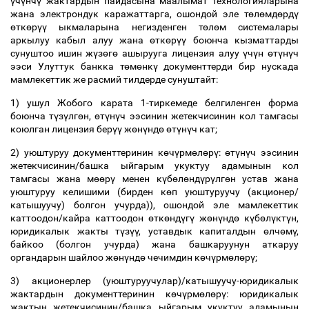
ү
ч
ү
нч
ү
жактардын пайдасына маалымат технологияларына
жана электрондук каражаттарга, ошондой эле т
ө
л
ө
мд
ө
рд
ү
ө
тк
ө
р
үү
ыкмаларына негизденген т
ө
л
ө
м системалары
аркылуу кабыл алуу жана
ө
тк
ө
р
үү
боюнча кызматтарды
сунуштоо ишин ж
ү
з
ө
г
ө
ашырууга лицензия алуу
ү
ч
ү
н
ө
т
ү
н
ү
ч
ээси Улуттук банкка т
ө
м
ө
нк
ү
документтерди бир нускада
мамлекеттик же расмий тилдерде сунуштайт:
1) ушул Жобого карата 1-тиркемеде белгиленген форма
боюнча т
ү
з
ү
лг
ө
н,
ө
т
ү
н
ү
ч ээсинин жетекчисинин кол тамгасы
коюлган лицензия бер
үү
ж
ө
н
ү
нд
ө
ө
т
ү
н
ү
ч кат;
2) уюштуруу документтеринин к
ө
ч
ү
рм
ө
л
ө
р
ү
:
ө
т
ү
н
ү
ч ээсинин
жетекчисинин/башка ыйгарым укуктуу адамынын кол
тамгасы жана м
өө
р
ү
менен к
ү
б
ө
л
ө
нд
ү
р
ү
лг
ө
н устав жана
уюштуруу келишими (бирден к
ө
п уюштуруучу (акционер/
катышуучу) болгон учурда)), ошондой эле мамлекеттик
каттоодон/кайра каттоодон
ө
тк
ө
нд
ү
г
ү
ж
ө
н
ү
нд
ө
к
ү
б
ө
л
ү
кт
ү
н,
юридикалык жакты т
ү
з
үү
, уставдык капиталдын
ө
лч
ө
м
ү
,
байкоо (болгон учурда) жана башкаруунун аткаруу
органдарын шайлоо ж
ө
н
ү
нд
ө
чечимдин к
ө
ч
ү
рм
ө
л
ө
р
ү
;
3) акционерлер (уюштуруучулар)/катышуучу-юридикалык
жактардын документтеринин к
ө
ч
ү
рм
ө
л
ө
р
ү
: юридикалык
жактын жетекчисинин/башка ыйгарым укуктуу адамынын