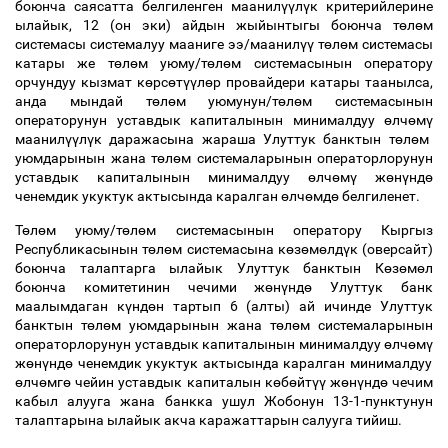
боюнча саясатта белгиленген маанил
үү
л
ү
к критерийлерине
ылайык, 12 (он эки) айдын жыйынтыгы боюнча т
ө
л
ө
м
системасы системалуу мааниге ээ/маанил
үү
т
ө
л
ө
м системасы
катары же т
ө
л
ө
м уюму/т
ө
л
ө
м системасынын оператору
орчундуу кызмат к
ө
рс
ө
т
үү
л
ө
р провайдери катары таанылса,
анда мындай т
ө
л
ө
м уюмунун/т
ө
л
ө
м системасынын
операторунун уставдык капиталынын минималдуу
ө
лч
ө
м
ү
маанил
үү
л
ү
к даражасына жараша Улуттук банктын т
ө
л
ө
м
уюмдарынын жана т
ө
л
ө
м системаларынын операторлорунун
уставдык капиталынын минималдуу
ө
лч
ө
м
ү
ж
ө
н
ү
нд
ө
ченемдик укуктук актысында каралган
ө
лч
ө
мд
ө
белгиленет.
Т
ө
л
ө
м уюму/т
ө
л
ө
м системасынын оператору Кыргыз
Республикасынын т
ө
л
ө
м системасына к
ө
з
ө
м
ө
лд
ү
к (оверсайт)
боюнча талаптарга ылайык Улуттук банктын К
ө
з
ө
м
ө
л
боюнча комитетинин чечими ж
ө
н
ү
нд
ө
Улуттук банк
маалымдаган к
ү
нд
ө
н тартып 6 (алты) ай ичинде Улуттук
банктын т
ө
л
ө
м уюмдарынын жана т
ө
л
ө
м системаларынын
операторлорунун уставдык капиталынын минималдуу
ө
лч
ө
м
ү
ж
ө
н
ү
нд
ө
ченемдик укуктук актысында каралган минималдуу
ө
лч
ө
мг
ө
чейин уставдык капиталын к
ө
б
ө
йт
үү
ж
ө
н
ү
нд
ө
чечим
кабыл алууга жана банкка ушул Жобонун 13-1-пунктунун
талаптарына ылайык акча каражаттарын салууга тийиш.