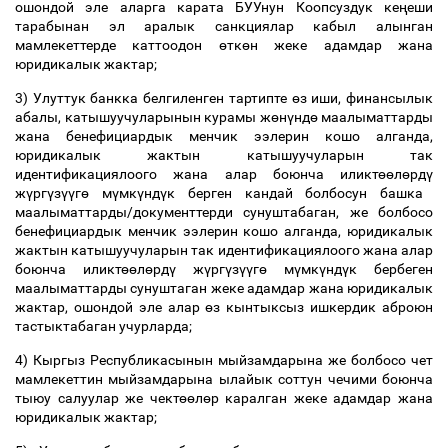
ошондой эле аларга карата БУУнун Коопсуздук ке
ң
еши
тарабынан эл аралык санкциялар кабыл алынган
мамлекеттерде каттоодон
ө
тк
ө
н жеке адамдар жана
юридикалык жактар;
3) Улуттук банкка белгиленген тартипте
ө
з иши, финансылык
абалы, катышуучуларынын курамы ж
ө
н
ү
нд
ө
маалыматтарды
жана бенефициардык менчик ээлерин кошо алганда,
юридикалык жактын катышуучуларын так
идентификациялоого жана алар боюнча иликт
өө
л
ө
рд
ү
ж
ү
рг
ү
з
үү
г
ө
м
ү
мк
ү
нд
ү
к берген кандай болбосун башка
маалыматтарды/документтерди сунуштабаган, же болбосо
бенефициардык менчик ээлерин кошо алганда, юридикалык
жактын катышуучуларын так идентификациялоого жана алар
боюнча иликт
өө
л
ө
рд
ү
ж
ү
рг
ү
з
үү
г
ө
м
ү
мк
ү
нд
ү
к бербеген
маалыматтарды сунуштаган жеке адамдар жана юридикалык
жактар, ошондой эле алар
ө
з кынтыксыз ишкердик аброюн
тастыктабаган учурларда;
4) Кыргыз Республикасынын мыйзамдарына же болбосо чет
мамлекеттин мыйзамдарына ылайык соттун чечими боюнча
тыюу салуулар же чект
өө
л
ө
р каралган жеке адамдар жана
юридикалык жактар;