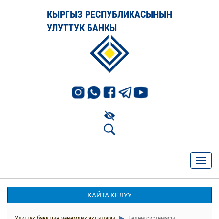
КЫРГЫЗ РЕСПУБЛИКАСЫНЫН
УЛУТТУК БАНКЫ
КАЙТА КЕЛҮҮ
Улуттук банктын ченемдик актылары
Төлөм системасы