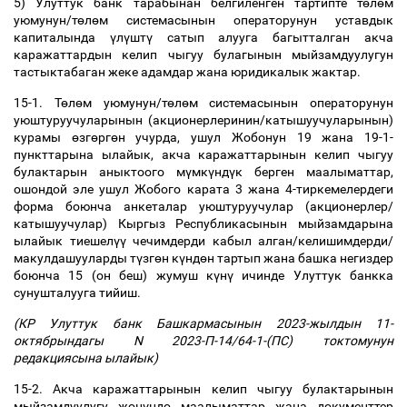
5) Улуттук банк тарабынан белгиленген тартипте т
ө
л
ө
м
уюмунун/т
ө
л
ө
м системасынын операторунун уставдык
капиталында
ү
л
ү
шт
ү
сатып алууга багытталган акча
каражаттардын келип чыгуу булагынын мыйзамдуулугун
тастыктабаган жеке адамдар жана юридикалык жактар.
15-1. Т
ө
л
ө
м уюмунун/т
ө
л
ө
м системасынын операторунун
уюштуруучуларынын (акционерлеринин/катышуучуларынын)
курамы
ө
зг
ө
рг
ө
н учурда, ушул Жобонун 19 жана 19-1-
пункттарына ылайык, акча каражаттарынын келип чыгуу
булактарын аныктоого м
ү
мк
ү
нд
ү
к берген маалыматтар,
ошондой эле ушул Жобого карата 3 жана 4-тиркемелердеги
форма боюнча анкеталар уюштуруучулар (акционерлер/
катышуучулар) Кыргыз Республикасынын мыйзамдарына
ылайык тиешел
үү
чечимдерди кабыл алган/келишимдерди/
макулдашууларды т
ү
зг
ө
н к
ү
нд
ө
н тартып жана башка негиздер
боюнча 15 (он беш) жумуш к
ү
н
ү
ичинде Улуттук банкка
сунушталууга тийиш.
(КР Улуттук банк Башкармасынын 2023-жылдын 11-
октябрындагы N 2023-П-14/64-1-(ПС) токтомунун
редакциясына ылайык)
15-2. Акча каражаттарынын келип чыгуу булактарынын
мыйзамдуулугу ж
ө
н
ү
нд
ө
маалыматтар жана документтер