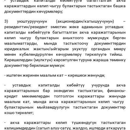
- уставдык капиталды к
ө
б
ө
йт
үү
г
ө
багытталган акча
каражаттардын келип чыгуу булактарын тастыктаган башка
документтердин к
ө
ч
ү
рм
ө
л
ө
р
ү
;
3) уюштуруучунун (акционердин/катышуучунун)
–
резиденттин/резидент эместин жеке адамынын уставдык
капиталды к
ө
б
ө
йт
үү
г
ө
багытталган акча каражаттарынын
келип чыгуу булактарын аныктоого м
ү
мк
ү
нд
ү
к берген
маалыматтарды, мында тастыктоочу документтердин
юридикалык жактын/ыйгарым укуктуу органдын м
өө
р
ү
менен к
ү
б
ө
л
ө
нд
ү
р
ү
лг
ө
н к
ө
ч
ү
рм
ө
л
ө
р
ү
тиркел
үү
г
ө
тийиш.
Кирешелердин (м
ү
лкт
ү
н) к
ө
рс
ө
т
ү
лг
ө
н т
ү
р
ү
н
ө
жараша т
ө
м
ө
нк
ү
документтер берилиши м
ү
мк
ү
н:
- иштеген жеринен маалым кат
–
кирешеси ж
ө
н
ү
нд
ө
;
- уставдык капиталды к
ө
б
ө
йт
үү
учурунда акча
каражаттарынын бар экендигин тастыктаган, финансы-
кредит мекемелерден топтолгон каражаттары ж
ө
н
ү
нд
ө
маалым кат, мында акча каражаттарынын келип чыгуу
булактарынын мыйзамдуулугун тастыктаган документтер
кошо тиркелет;
- акча каражаттары келип т
ү
шк
ө
нд
ү
г
ү
н тастыктаган
келишимдердин (сатып алуу-сатуу, жалдоо, иштерди аткарууга