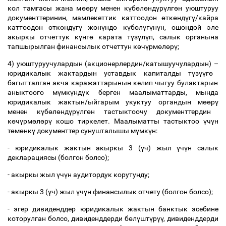
кол тамгасы жана м
өө
р
ү
менен к
ү
б
ө
л
ө
нд
ү
р
ү
лг
ө
н уюштуруу
документтеринин, мамлекеттик каттоодон
ө
тк
ө
нд
ү
г
ү
/кайра
каттоодон
ө
тк
ө
нд
ү
г
ү
ж
ө
н
ү
нд
ө
к
ү
б
ө
л
ү
г
ү
н
ү
н, ошондой эле
акыркы отчеттук к
ү
нг
ө
карата т
ү
з
ү
л
ү
п, салык органына
тапшырылган финансылык отчеттун к
ө
ч
ү
рм
ө
л
ө
р
ү
;
4) уюштуруучулардын (акционерлердин/катышуучулардын)
–
юридикалык жактардын уставдык капиталды т
ү
з
үү
г
ө
багытталган акча каражаттарынын келип чыгуу булактарын
аныктоого м
ү
мк
ү
нд
ү
к берген маалыматтарды, мында
юридикалык жактын/ыйгарым укуктуу органдын м
өө
р
ү
менен к
ү
б
ө
л
ө
нд
ү
р
ү
лг
ө
н тастыктоочу документтердин
к
ө
ч
ү
рм
ө
л
ө
р
ү
кошо тиркелет. Маалыматты тастыктоо
ү
ч
ү
н
т
ө
м
ө
нк
ү
документтер сунушталышы м
ү
мк
ү
н:
- юридикалык жактын акыркы 3 (
ү
ч) жыл
ү
ч
ү
н салык
декларациясы (болгон болсо);
- акыркы жыл
ү
ч
ү
н аудитордук корутунду;
- акыркы 3 (
ү
ч) жыл
ү
ч
ү
н финансылык отчету (болгон болсо);
- эгер дивиденддер юридикалык жактын банктык эсебине
которулган болсо, дивиденддерди б
ө
л
ү
шт
ү
р
үү
, дивиденддерди