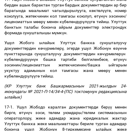
бирден ашык барактан турган бардык документтердин ар бир
барагында маалымат чагылдырылууга, к
ө
кт
ө
л
үү
г
ө
, номер
коюлууга, жетекчинин кол тамгасы коюлуп,
ө
т
ү
н
ү
ч ээсинин/
лицензиаттын м
өө
р
ү
менен к
ү
б
ө
л
ө
нд
ү
р
ү
л
үү
г
ө
тийиш. Улуттук
банктын талабы боюнча айрым документтер электрондук
формада сунушталышы м
ү
мк
ү
н.
Ушул Жобого ылайык Улуттук банкка сунушталуучу
документтердин к
ө
ч
ү
рм
ө
л
ө
р
ү
, эгерде ушул Жобонун
ө
з
ү
нч
ө
пункттарында сунушталуучу документтердин к
ө
ч
ү
рм
ө
л
ө
р
ү
н
к
ү
б
ө
л
ө
нд
ү
р
үү
н
ү
н башка тартиби белгиленбесе,
ө
т
ү
н
ү
ч
ээсинин/лицензиаттын жетекчисинин/башка ыйгарым
укуктуу адамынын кол тамгасы жана м
өө
р
ү
менен
к
ү
б
ө
л
ө
нд
ү
р
ү
л
үү
г
ө
тийиш.
(КР Улуттук банк Башкармасынын 2021-жылдын 24-
июнундагы № 2021-П-14/34-4-(ПС) токтомунун редакциясына
ылайык)
17-1. Ушул Жободо каралган документтерди бер
үү
менен
бирге,
ө
т
ү
н
ү
ч ээси, т
ө
л
ө
м уюмдары/т
ө
л
ө
м системасынын
операторлору, жеке адамдар жана юридикалык жактар
Улуттук банкка жеке маалыматтары бериле турган адамдар
боюнча ушул Жобонун 8-тиркемесине ылайык жеке