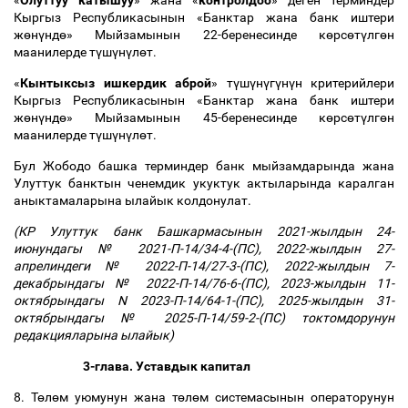
«
Олуттуу катышуу
» жана «
контролдоо
» деген терминдер
Кыргыз Республикасынын «Банктар жана банк иштери
ж
ө
н
ү
нд
ө
» Мыйзамынын 22-беренесинде к
ө
рс
ө
т
ү
лг
ө
н
маанилерде т
ү
ш
ү
н
ү
л
ө
т.
«
Кынтыксыз ишкердик аброй
» т
ү
ш
ү
н
ү
г
ү
н
ү
н критерийлери
Кыргыз Республикасынын «Банктар жана банк иштери
ж
ө
н
ү
нд
ө
» Мыйзамынын 45-беренесинде к
ө
рс
ө
т
ү
лг
ө
н
маанилерде т
ү
ш
ү
н
ү
л
ө
т.
Бул Жободо башка терминдер банк мыйзамдарында жана
Улуттук банктын ченемдик укуктук актыларында каралган
аныктамаларына ылайык колдонулат.
(КР Улуттук банк Башкармасынын 2021-жылдын 24-
июнундагы № 2021-П-14/34-4-(ПС), 2022-жылдын 27-
апрелиндеги № 2022-П-14/27-3-(ПС), 2022-жылдын 7-
декабрындагы № 2022-П-14/76-6-(ПС), 2023-жылдын 11-
октябрындагы N 2023-П-14/64-1-(ПС), 2025-жылдын 31-
октябрындагы № 2025-П-14/59-2-(ПС) токтомдорунун
редакцияларына ылайык)
3-глава. Уставдык капитал
8. Т
ө
л
ө
м уюмунун жана т
ө
л
ө
м системасынын операторунун