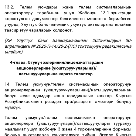
13-2. Т
ө
л
ө
м уюмдары жана т
ө
л
ө
м системаларынын
операторлору тарабынан ушул Жобонун 13-1-пунктунда
к
ө
рс
ө
т
ү
лг
ө
н документтер белгиленген м
өө
н
ө
тт
ө
берилбеген
учурда, Улуттук банк ченемдик укуктук актыларына ылайык
таасир эт
үү
чараларын колдонот.
(КР Улуттук банк Башкармасынын 2025-жылдын 30-
апрелиндеги № 2025-П-14/20-2-(ПС) токтомунун редакциясына
ылайык)
4-глава.
Ө
т
ү
н
ү
ч ээлеринин/лицензиаттардын
акционерлерине (уюштуруучуларына)/
катышуучуларына карата талаптар
14. Т
ө
л
ө
м уюмунун/т
ө
л
ө
м системасынын операторунун
акционерлеринен (уюштуруучуларынан)/катышуучуларынан
болуп жеке адамдар жана юридикалык жактар, Кыргыз
Республикасынын резиденттери/резидент эместери болушу
м
ү
мк
ү
н.
Т
ө
л
ө
м уюмунун/т
ө
л
ө
м системасынын операторунун
акционерлери (уюштуруучулары)/катышуучулары тууралуу
маалымат ушул жобонун 3 жана 4-тиркемелеринин формасы
боюнча анкеталарда сунушталууга тийиш. Эгерде Кыргыз