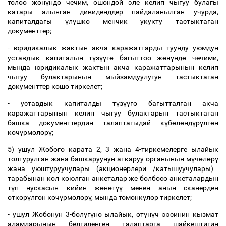
т
ө
л
өө
ж
ө
н
ү
нд
ө
чечим, ошондой эле келип чыгуу булагы
катары алынган дивиденддер пайдаланылган учурда,
капиталдагы
ү
л
ү
шк
ө
менчик укукту тастыктаган
документтер;
- юридикалык жактын акча каражаттарды туунду уюмдун
уставдык капиталын т
ү
з
үү
г
ө
багыттоо ж
ө
н
ү
нд
ө
чечими,
мында юридикалык жактын акча каражаттарынын келип
чыгуу булактарынын мыйзамдуулугун тастыктаган
документтер кошо тиркелет;
- уставдык капиталды т
ү
з
үү
г
ө
багытталган акча
каражаттарынын келип чыгуу булактарын тастыктаган
башка документтердин талаптагыдай к
ү
б
ө
л
ө
нд
ү
р
ү
лг
ө
н
к
ө
ч
ү
рм
ө
л
ө
р
ү
;
5) ушул Жобого карата 2, 3 жана 4-тиркемелерге ылайык
толтурулган жана башкаруунун аткаруу органынын м
ү
ч
ө
л
ө
р
ү
жана уюштуруучулары (акционерлери /катышуучулары)
тарабынан кол коюлган анкеталар же болбосо анкеталардын
т
ү
п нускасын кийин ж
ө
н
ө
т
үү
менен анын сканерден
ө
тк
ө
р
ү
лг
ө
н к
ө
ч
ү
рм
ө
л
ө
р
ү
, мында т
ө
м
ө
нк
ү
л
ө
р тиркелет;
- ушул Жобонун 3-б
ө
л
ү
г
ү
н
ө
ылайык,
ө
т
ү
н
ү
ч ээсинин кызмат
адамдарынын белгиленген талаптарга шайкештигин