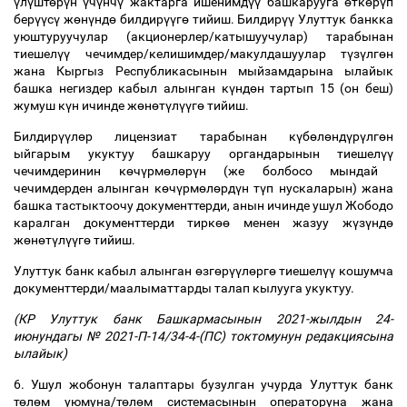
ү
л
ү
шт
ө
р
ү
н
ү
ч
ү
нч
ү
жактарга ишенимд
үү
башкарууга
ө
тк
ө
р
ү
п
бер
үү
с
ү
ж
ө
н
ү
нд
ө
билдир
үү
г
ө
тийиш. Билдир
үү
Улуттук банкка
уюштуруучулар (акционерлер/катышуучулар) тарабынан
тиешел
үү
чечимдер/келишимдер/макулдашуулар т
ү
з
ү
лг
ө
н
жана Кыргыз Республикасынын мыйзамдарына ылайык
башка негиздер кабыл алынган к
ү
нд
ө
н тартып 15 (он беш)
жумуш к
ү
н ичинде ж
ө
н
ө
т
ү
л
үү
г
ө
тийиш.
Билдир
үү
л
ө
р лицензиат тарабынан к
ү
б
ө
л
ө
нд
ү
р
ү
лг
ө
н
ыйгарым укуктуу башкаруу органдарынын тиешел
үү
чечимдеринин к
ө
ч
ү
рм
ө
л
ө
р
ү
н (же болбосо мындай
чечимдерден алынган к
ө
ч
ү
рм
ө
л
ө
рд
ү
н т
ү
п нускаларын) жана
башка тастыктоочу документтерди, анын ичинде ушул Жободо
каралган документтерди тирк
өө
менен жазуу ж
ү
з
ү
нд
ө
ж
ө
н
ө
т
ү
л
үү
г
ө
тийиш.
Улуттук банк кабыл алынган
ө
зг
ө
р
үү
л
ө
рг
ө
тиешел
үү
кошумча
документтерди/маалыматтарды талап кылууга укуктуу.
(КР Улуттук банк Башкармасынын 2021-жылдын 24-
июнундагы № 2021-П-14/34-4-(ПС) токтомунун редакциясына
ылайык)
6. Ушул жобонун талаптары бузулган учурда Улуттук банк
т
ө
л
ө
м уюмуна/т
ө
л
ө
м системасынын операторуна жана