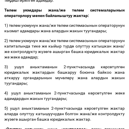
те
ң
дештирилген адамдар.
Т
ө
л
ө
м уюмдары жана/же т
ө
л
ө
м системаларынын
операторлору менен байланыштуу жактар:
1) т
ө
л
ө
м уюмунун жана/же т
ө
л
ө
м системасынын операторунун
кызмат адамдары жана алардын жакын туугандары;
2) т
ө
л
ө
м уюмунун жана/же т
ө
л
ө
м системасынын операторунун
капиталында тике же кыйыр т
ү
рд
ө
олуттуу катышкан жана/
же контролдукту ж
ү
з
ө
г
ө
ашырган башка юридикалык жактар
же жеке адамдар;
3) ушул аныктаманын 2-пунктчасында к
ө
рс
ө
т
ү
лг
ө
н
юридикалык жактардын башкаруу боюнча байкоо жана
аткаруу органдарынын м
ү
ч
ө
л
ө
р
ү
жана алардын жакын
туугандары;
4) ушул аныктаманын 2-пунктчасында к
ө
рс
ө
т
ү
лг
ө
н жеке
адамдардын жакын туугандары;
5) ушул аныктаманын 2-пунктчасында к
ө
рс
ө
т
ү
лг
ө
н жактар
аларда олуттуу катышуучудан болгон жана/же контролдукту
ж
ү
з
ө
г
ө
ашырган башка юридикалык жактар.