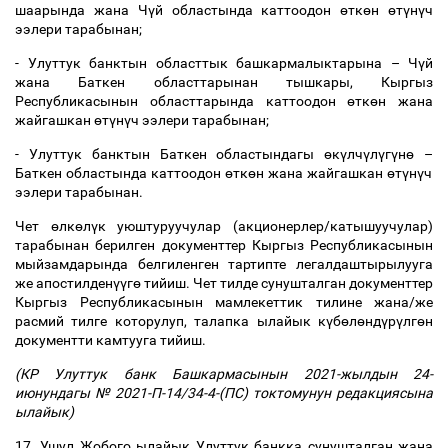
шаарында жана Ч
ү
й областында каттоодон
ө
тк
ө
н
ө
т
ү
н
ү
ч
ээлери тарабынан;
- Улуттук банктын областтык башкармалыктарына
–
Ч
ү
й
жана Баткен областтарынан тышкары, Кыргыз
Республикасынын областтарында каттоодон
ө
тк
ө
н жана
жайгашкан
ө
т
ү
н
ү
ч ээлери тарабынан;
- Улуттук банктын Баткен областындагы
ө
к
ү
лч
ү
л
ү
г
ү
н
ө
–
Баткен областында каттоодон
ө
тк
ө
н жана жайгашкан
ө
т
ү
н
ү
ч
ээлери тарабынан.
Чет
ө
лк
ө
л
ү
к уюштуруучулар (акционерлер/катышуучулар)
тарабынан берилген документтер Кыргыз Республикасынын
мыйзамдарында белгиленген тартипте легалдаштырылууга
же апостилден
үү
г
ө
тийиш. Чет тилде сунушталган документтер
Кыргыз Республикасынын мамлекеттик тилине жана/же
расмий тилге которулуп, талапка ылайык к
ү
б
ө
л
ө
нд
ү
р
ү
лг
ө
н
документти камтууга тийиш.
(КР Улуттук банк Башкармасынын 2021-жылдын 24-
июнундагы № 2021-П-14/34-4-(ПС) токтомунун редакциясына
ылайык)
17. Ушул Жобого ылайык Улуттук банкка сунушталган жана