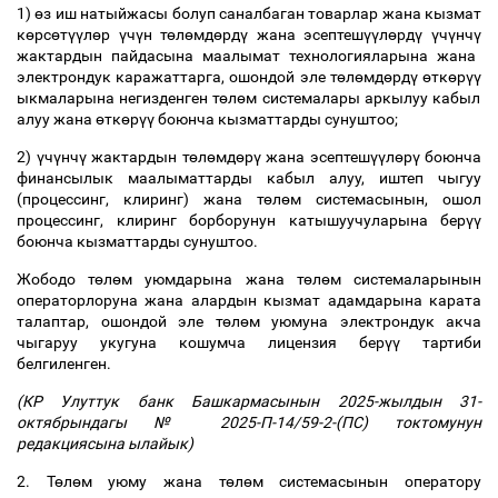
1)
ө
з иш натыйжасы болуп саналбаган товарлар жана кызмат
к
ө
рс
ө
т
үү
л
ө
р
ү
ч
ү
н т
ө
л
ө
мд
ө
рд
ү
жана эсептеш
үү
л
ө
рд
ү
ү
ч
ү
нч
ү
жактардын пайдасына маалымат технологияларына жана
электрондук каражаттарга, ошондой эле т
ө
л
ө
мд
ө
рд
ү
ө
тк
ө
р
үү
ыкмаларына негизденген т
ө
л
ө
м системалары аркылуу кабыл
алуу жана
ө
тк
ө
р
үү
боюнча кызматтарды сунуштоо;
2)
ү
ч
ү
нч
ү
жактардын т
ө
л
ө
мд
ө
р
ү
жана эсептеш
үү
л
ө
р
ү
боюнча
финансылык маалыматтарды кабыл алуу, иштеп чыгуу
(процессинг, клиринг) жана т
ө
л
ө
м системасынын, ошол
процессинг, клиринг борборунун катышуучуларына бер
үү
боюнча кызматтарды сунуштоо.
Жободо т
ө
л
ө
м уюмдарына жана т
ө
л
ө
м системаларынын
операторлоруна жана алардын кызмат адамдарына карата
талаптар, ошондой эле т
ө
л
ө
м уюмуна электрондук акча
чыгаруу укугуна кошумча лицензия бер
үү
тартиби
белгиленген.
(КР Улуттук банк Башкармасынын 2025-жылдын 31-
октябрындагы № 2025-П-14/59-2-(ПС) токтомунун
редакциясына ылайык)
2. Т
ө
л
ө
м уюму жана т
ө
л
ө
м системасынын оператору