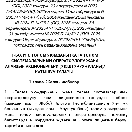
2022-жылдын 7-декабрындагы № 2022-П-14/76-6-
(ПС), 2023-жылдын 23-августундагы N 2023-
П-14/53-5-(ПС), 2023-жылдын 11-октябрындагы N
2023-П-14/64-1-(ПС), 2024-жылдын 22-майындагы
№ 2024-П-14/23-2-(ПС), 2025-жылдын 30-
апрелиндеги № 2025-П-14/20-2-(ПС), 2025-жылдын
31-октябрындагы № 2025-П-14/59-2-(ПС), 2025-
жылдын 19-декабрындагы № 2025-П-14/68-3-(НПА)
токтомдорунун редакцияларына ылайык)
1-Б
Ө
Л
Ү
К. Т
Ө
Л
Ө
М УЮМДАРЫ ЖАНА Т
Ө
Л
Ө
М
СИСТЕМАЛАРЫНЫН ОПЕРАТОРЛОРУ ЖАНА
АЛАРДЫН АКЦИОНЕРЛЕРИ (УЮШТУРУУЧУЛАРЫ)/
КАТЫШУУЧУЛАРЫ
1-глава. Жалпы жоболор
1. «Т
ө
л
ө
м уюмдарынын жана т
ө
л
ө
м системаларынын
операторлорунун ишин лицензиялоо ж
ө
н
ү
нд
ө
» жободо
(мындан ары - Жобо) Кыргыз Республикасынын Улуттук
банкынын (мындан ары - Улуттук банк) т
ө
л
ө
м уюмдарына
жана т
ө
л
ө
м системаларынын операторлоруна т
ө
м
ө
нк
ү
багыттарда ишкердикти ж
ү
з
ө
г
ө
ашырууга лицензия бер
үү
тартиби аныкталган: