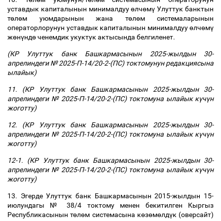
уставдык капиталынын минималдуу
ө
лч
ө
м
ү
Улуттук банктын
т
ө
л
ө
м уюмдарынын жана т
ө
л
ө
м системаларынын
операторлорунун уставдык капиталынын минималдуу
ө
лч
ө
м
ү
ж
ө
н
ү
нд
ө
ченемдик укуктук актысында белгиленет.
(КР Улуттук банк Башкармасынын 2025-жылдын 30-
апрелиндеги № 2025-П-14/20-2-(ПС) токтомунун редакциясына
ылайык)
11. (КР Улуттук банк Башкармасынын 2025-жылдын 30-
апрелиндеги № 2025-П-14/20-2-(ПС) токтомуна ылайык к
ү
ч
ү
н
жоготту)
12. (КР Улуттук банк Башкармасынын 2025-жылдын 30-
апрелиндеги № 2025-П-14/20-2-(ПС) токтомуна ылайык к
ү
ч
ү
н
жоготту)
12-1. (КР Улуттук банк Башкармасынын 2025-жылдын 30-
апрелиндеги № 2025-П-14/20-2-(ПС) токтомуна ылайык к
ү
ч
ү
н
жоготту)
13. Эгерде Улуттук банк Башкармасынын 2015-жылдын 15-
июлундагы № 38/4 токтому менен бекитилген Кыргыз
Республикасынын т
ө
л
ө
м системасына к
ө
з
ө
м
ө
лд
ү
к (оверсайт)