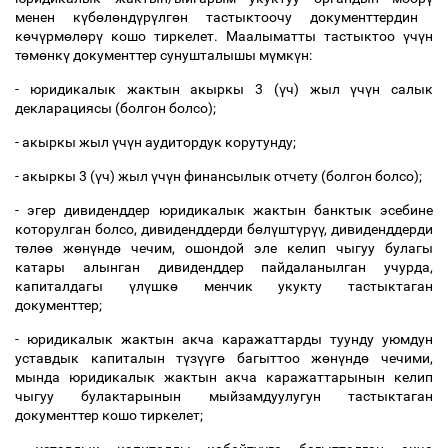
менен к
ү
б
ө
л
ө
нд
ү
р
ү
лг
ө
н тастыктоочу документтердин
к
ө
ч
ү
рм
ө
л
ө
р
ү
кошо тиркелет. Маалыматты тастыктоо
ү
ч
ү
н
т
ө
м
ө
нк
ү
документтер сунушталышы м
ү
мк
ү
н:
- юридикалык жактын акыркы 3 (
ү
ч) жыл
ү
ч
ү
н салык
декларациясы (болгон болсо);
- акыркы жыл
ү
ч
ү
н аудитордук корутунду;
- акыркы 3 (
ү
ч) жыл
ү
ч
ү
н финансылык отчету (болгон болсо);
- эгер дивиденддер юридикалык жактын банктык эсебине
которулган болсо, дивиденддерди б
ө
л
ү
шт
ү
р
үү
, дивиденддерди
т
ө
л
өө
ж
ө
н
ү
нд
ө
чечим, ошондой эле келип чыгуу булагы
катары алынган дивиденддер пайдаланылган учурда,
капиталдагы
ү
л
ү
шк
ө
менчик укукту тастыктаган
документтер;
- юридикалык жактын акча каражаттарды туунду уюмдун
уставдык капиталын т
ү
з
үү
г
ө
багыттоо ж
ө
н
ү
нд
ө
чечими,
мында юридикалык жактын акча каражаттарынын келип
чыгуу булактарынын мыйзамдуулугун тастыктаган
документтер кошо тиркелет;