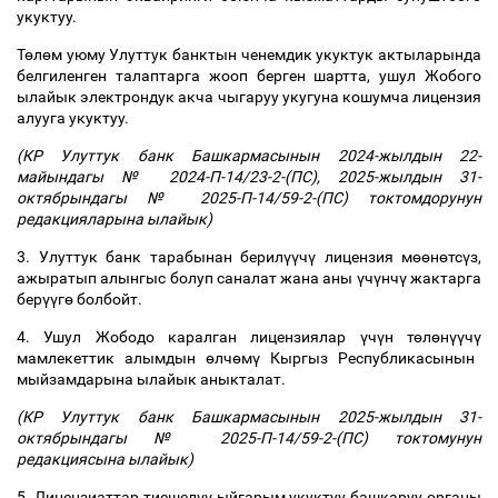
укуктуу.
Т
ө
л
ө
м уюму Улуттук банктын ченемдик укуктук актыларында
белгиленген талаптарга жооп берген шартта, ушул Жобого
ылайык электрондук акча чыгаруу укугуна кошумча лицензия
алууга укуктуу.
(КР Улуттук банк Башкармасынын 2024-жылдын 22-
майындагы № 2024-П-14/23-2-(ПС), 2025-жылдын 31-
октябрындагы № 2025-П-14/59-2-(ПС) токтомдорунун
редакцияларына ылайык)
3. Улуттук банк тарабынан берил
үү
ч
ү
лицензия м
өө
н
ө
тс
ү
з,
ажыратып алынгыс болуп саналат жана аны
ү
ч
ү
нч
ү
жактарга
бер
үү
г
ө
болбойт.
4. Ушул Жободо каралган лицензиялар
ү
ч
ү
н т
ө
л
ө
н
үү
ч
ү
мамлекеттик алымдын
ө
лч
ө
м
ү
Кыргыз Республикасынын
мыйзамдарына ылайык аныкталат.
(КР Улуттук банк Башкармасынын 2025-жылдын 31-
октябрындагы № 2025-П-14/59-2-(ПС) токтомунун
редакциясына ылайык)
5. Лицензиаттар тиешел
үү
ыйгарым укуктуу башкаруу органы