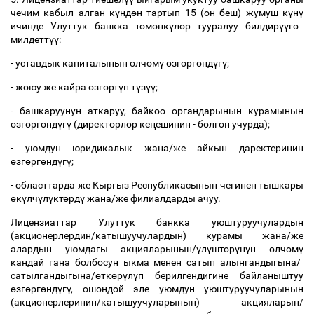
чечим кабыл алган к
ү
нд
ө
н тартып 15 (он беш) жумуш к
ү
н
ү
ичинде Улуттук банкка т
ө
м
ө
нк
ү
л
ө
р тууралуу билдир
үү
г
ө
милдетт
үү
:
- уставдык капиталынын
ө
лч
ө
м
ү
ө
зг
ө
рг
ө
нд
ү
г
ү
;
- жоюу же кайра
ө
зг
ө
рт
ү
п т
ү
з
үү
;
- башкаруунун аткаруу, байкоо органдарынын курамынын
ө
зг
ө
рг
ө
нд
ү
г
ү
(директорлор ке
ң
ешинин - болгон учурда);
- уюмдун юридикалык жана/же айкын даректеринин
ө
зг
ө
рг
ө
нд
ү
г
ү
;
- областтарда же Кыргыз Республикасынын чегинен тышкары
ө
к
ү
лч
ү
л
ү
кт
ө
рд
ү
жана/же филиалдарды ачуу.
Лицензиаттар Улуттук банкка уюштуруучулардын
(акционерлердин/катышуучулардын) курамы жана/же
алардын уюмдагы акцияларынын/
ү
л
ү
шт
ө
р
ү
н
ү
н
ө
лч
ө
м
ү
кандай гана болбосун ыкма менен сатып алынгандыгына/
сатылгандыгына/
ө
тк
ө
р
ү
л
ү
п берилгендигине байланыштуу
ө
зг
ө
рг
ө
нд
ү
г
ү
, ошондой эле уюмдун уюштуруучуларынын
(акционерлеринин/катышуучуларынын) акцияларын/