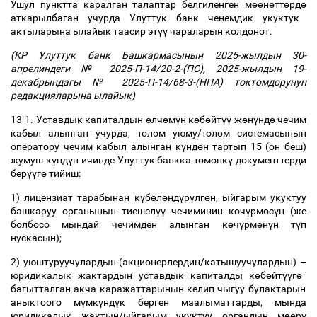
Ушул пунктта каралган талаптар белгиленген м
өө
н
ө
тт
ө
рд
ө
аткарылбаган учурда Улуттук банк ченемдик укуктук
актыларына ылайык таасир эт
үү
чараларын колдонот.
(КР Улуттук банк Башкармасынын 2025-жылдын 30-
апрелиндеги № 2025-П-14/20-2-(ПС), 2025-жылдын 19-
декабрындагы № 2025-П-14/68-3-(НПА) токтомдорунун
редакцияларына ылайык)
13-1. Уставдык капиталдын
ө
лч
ө
м
ү
н к
ө
б
ө
йт
үү
ж
ө
н
ү
нд
ө
чечим
кабыл алынган учурда, т
ө
л
ө
м уюму/т
ө
л
ө
м системасынын
оператору чечим кабыл алынган к
ү
нд
ө
н тартып 15 (он беш)
жумуш к
ү
нд
ү
н ичинде Улуттук банкка т
ө
м
ө
нк
ү
документтерди
бер
үү
г
ө
тийиш:
1) лицензиат тарабынан к
ү
б
ө
л
ө
нд
ү
р
ү
лг
ө
н, ыйгарым укуктуу
башкаруу органынын тиешел
үү
чечиминин к
ө
ч
ү
рм
ө
с
ү
н (же
болбосо мындай чечимден алынган к
ө
ч
ү
рм
ө
н
ү
н т
ү
п
нускасын);
2) уюштуруучулардын (акционерлердин/катышуучулардын)
–
юридикалык жактардын уставдык капиталды к
ө
б
ө
йт
үү
г
ө
багытталган акча каражаттарынын келип чыгуу булактарын
аныктоого м
ү
мк
ү
нд
ү
к берген маалыматтарды, мында
юридикалык жактын/ыйгарым укуктуу органдын м
өө
р
ү