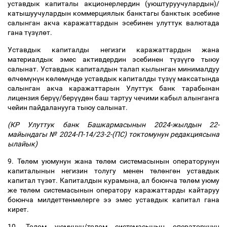
уставдык капиталы акционерлердин (уюштуруучулардын)/
катышуучулардын коммерциялык банктагы банктык эсебине
салынган акча каражаттардын эсебинен улуттук валютада
гана т
ү
з
ү
л
ө
т.
Уставдык капиталды негизги каражаттардын жана
материалдык эмес активдердин эсебинен т
ү
з
үү
г
ө
тыюу
салынат. Уставдык капиталдын талап кылынган минималдуу
ө
лч
ө
м
ү
н
ү
н к
ө
л
ө
м
ү
нд
ө
уставдык капиталды т
ү
з
үү
максатында
салынган акча каражаттарын Улуттук банк тарабынан
лицензия бер
үү
/бер
үү
д
ө
н баш тартуу чечими кабыл алынганга
чейин пайдаланууга тыюу салынат.
(КР Улуттук банк Башкармасынын 2024-жылдын 22-
майындагы № 2024-П-14/23-2-(ПС) токтомунун редакциясына
ылайык)
9. Т
ө
л
ө
м уюмунун жана т
ө
л
ө
м системасынын операторунун
капиталынын негизин толугу менен т
ө
л
ө
нг
ө
н уставдык
капитал т
ү
з
ө
т. Капиталдын курамына, ал боюнча т
ө
л
ө
м уюму
же т
ө
л
ө
м системасынын оператору каражаттарды кайтаруу
боюнча милдеттенмелерге ээ эмес уставдык капитал гана
кирет.
10. Т
ө
л
ө
м уюмунун/т
ө
л
ө
м системасынын операторунун