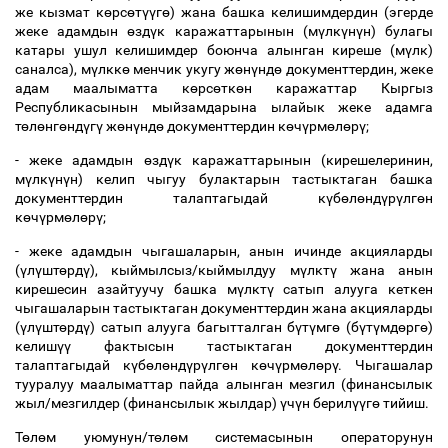
же кызмат к
ө
рс
ө
т
үү
г
ө
) жана башка келишимдердин (эгерде
жеке адамдын
ө
зд
ү
к каражаттарынын (м
ү
лк
ү
н
ү
н) булагы
катары ушул келишимдер боюнча алынган киреше (м
ү
лк)
саналса), м
ү
лкк
ө
менчик укугу ж
ө
н
ү
нд
ө
документтердин, жеке
адам маалыматта к
ө
рс
ө
тк
ө
н каражаттар Кыргыз
Республикасынын мыйзамдарына ылайык жеке адамга
т
ө
л
ө
нг
ө
нд
ү
г
ү
ж
ө
н
ү
нд
ө
документтердин к
ө
ч
ү
рм
ө
л
ө
р
ү
;
- жеке адамдын
ө
зд
ү
к каражаттарынын (кирешелеринин,
м
ү
лк
ү
н
ү
н) келип чыгуу булактарын тастыктаган башка
документтердин талаптагыдай к
ү
б
ө
л
ө
нд
ү
р
ү
лг
ө
н
к
ө
ч
ү
рм
ө
л
ө
р
ү
;
- жеке адамдын чыгашаларын, анын ичинде акцияларды
(
ү
л
ү
шт
ө
рд
ү
), кыймылсыз/кыймылдуу м
ү
лкт
ү
жана анын
кирешесин азайтуучу башка м
ү
лкт
ү
сатып алууга кеткен
чыгашаларын тастыктаган документтердин жана акцияларды
(
ү
л
ү
шт
ө
рд
ү
) сатып алууга багытталган б
ү
т
ү
мг
ө
(б
ү
т
ү
мд
ө
рг
ө
)
келиш
үү
фактысын тастыктаган документтердин
талаптагыдай к
ү
б
ө
л
ө
нд
ү
р
ү
лг
ө
н к
ө
ч
ү
рм
ө
л
ө
р
ү
. Чыгашалар
тууралуу маалыматтар пайда алынган мезгил (финансылык
жыл/мезгилдер (финансылык жылдар)
ү
ч
ү
н берил
үү
г
ө
тийиш.
Т
ө
л
ө
м уюмунун/т
ө
л
ө
м системасынын операторунун