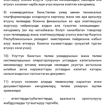
ө
т
ү
н
ү
ч ээсинин чарба иши
ү
ч
ү
н
ө
з
ү
нч
ө
эсептин к
ө
ч
ү
рм
ө
с
ү
;
9) коммерциялык банк/т
ө
л
ө
м уюму менен техникалык
платформаларды колдонууга киргиз
үү
жана чек ара аркылуу
ө
т
үү
ч
ү
т
ө
л
ө
мд
ө
р боюнча финансылык
ө
з ара эсептеш
үү
н
ү
ж
ү
рг
ү
з
үү
ч
ө
йр
ө
с
ү
нд
ө
алдын ала т
ү
з
ү
лг
ө
н келишимдин
к
ө
ч
ү
рм
ө
с
ү
(
ө
з иш натыйжасы болуп саналбаган товарлар
ү
ч
ү
н т
ө
л
ө
мд
ө
рд
ү
жана эсептеш
үү
л
ө
рд
ү
ү
ч
ү
нч
ү
жактар-Кыргыз
Республикасынын резидент эместеринин пайдасына кабыл
алуу жана
ө
тк
ө
р
үү
боюнча кызматтарды сунуштай турган
ө
т
ү
н
ү
ч ээси
ү
ч
ү
н);
10) Улуттук банктын т
ө
л
ө
м уюмдарынын жана т
ө
л
ө
м
системаларынын операторлорунун уставдык капиталынын
минималдуу
ө
лч
ө
м
ү
ж
ө
н
ү
нд
ө
ченемдик укуктук актысына
ылайык акча каражаттары уставдык капитал катары
салынгандыгын тастыктаган документ;
11)
ө
т
ү
н
ү
ч ээсинин аларда т
ө
м
ө
нк
ү
л
ө
р каралган ички
документтеринин к
ө
ч
ү
рм
ө
л
ө
р
ү
, т
ө
л
ө
м уюмунун ишт
өө
эрежелери:
- агенттерди/субагенттерди, аралыкта орнотулуучу
жабдууларды туташтыруу тартиби;