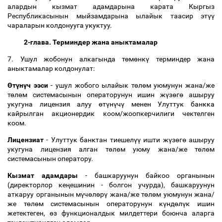
алардын кызмат адамдарына карата Кыргыз
Республикасынын мыйзамдарына ылайык таасир эт
үү
чараларын колдонууга укуктуу.
2-глава. Терминдер жана аныктамалар
7. Ушул жобонун алкагында т
ө
м
ө
нк
ү
терминдер жана
аныктамалар колдонулат:
Ө
т
ү
н
ү
ч ээси
- ушул жобого ылайык т
ө
л
ө
м уюмунун жана/же
т
ө
л
ө
м системасынын операторунун ишин ж
ү
з
ө
г
ө
ашыруу
укугуна лицензия алуу
ө
т
ү
н
ү
ч
ү
менен Улуттук банкка
кайрылган акционердик коом/жоопкерчилиги чектелген
коом.
Лицензиат
- Улуттук банктан тиешел
үү
ишти ж
ү
з
ө
г
ө
ашыруу
укугуна лицензия алган т
ө
л
ө
м уюму жана/же т
ө
л
ө
м
системасынын оператору.
Кызмат адамдары
- башкаруунун байкоо органынын
(директорлор ке
ң
ешинин - болгон учурда), башкаруунун
аткаруу органынын м
ү
ч
ө
л
ө
р
ү
жана/же т
ө
л
ө
м уюмунун жана/
же т
ө
л
ө
м системасынын операторунун к
ү
нд
ө
л
ү
к ишин
жетектеген,
ө
з функционалдык милдеттери боюнча аларга