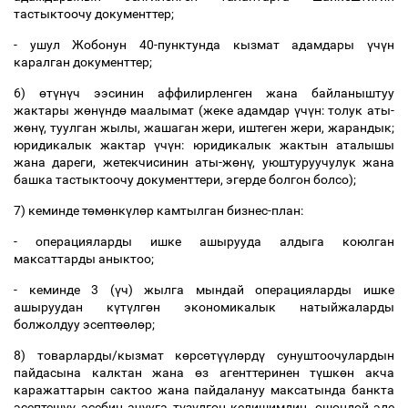
тастыктоочу документтер;
- ушул Жобонун 40-пунктунда кызмат адамдары
ү
ч
ү
н
каралган документтер;
6)
ө
т
ү
н
ү
ч ээсинин аффилирленген жана байланыштуу
жактары ж
ө
н
ү
нд
ө
маалымат (жеке адамдар
ү
ч
ү
н: толук аты-
ж
ө
н
ү
, туулган жылы, жашаган жери, иштеген жери, жарандык;
юридикалык жактар
ү
ч
ү
н: юридикалык жактын аталышы
жана дареги, жетекчисинин аты-ж
ө
н
ү
, уюштуруучулук жана
башка тастыктоочу документтери, эгерде болгон болсо);
7) кеминде т
ө
м
ө
нк
ү
л
ө
р камтылган бизнес-план:
- операцияларды ишке ашырууда алдыга коюлган
максаттарды аныктоо;
- кеминде 3 (
ү
ч) жылга мындай операцияларды ишке
ашыруудан к
ү
т
ү
лг
ө
н экономикалык натыйжаларды
болжолдуу эсепт
өө
л
ө
р;
8) товарларды/кызмат к
ө
рс
ө
т
үү
л
ө
рд
ү
сунуштоочулардын
пайдасына калктан жана
ө
з агенттеринен т
ү
шк
ө
н акча
каражаттарын сактоо жана пайдалануу максатында банкта
эсептеш
үү
эсебин ачууга т
ү
з
ү
лг
ө
н келишимдин, ошондой эле