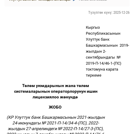
Түзүлгөн күнү: 2025-12-26
Кыргыз
Республикасынын
Улуттук банк
Башкармасынын
2019-
жылдын 2-
сентябрындагы
№
2019-П-14/46-1-(ПС)
токтомуна карата
тиркеме
Т
ө
л
ө
м уюмдарынын жана т
ө
л
ө
м
системаларынын операторлорунун ишин
лицензиялоо ж
ө
н
ү
нд
ө
ЖОБО
(КР Улуттук банк Башкармасынын 2021-жылдын
24-июнундагы № 2021-П-14/34-4-(ПС), 2022-
жылдын 27-апрелиндеги № 2022-П-14/27-3-(ПС),