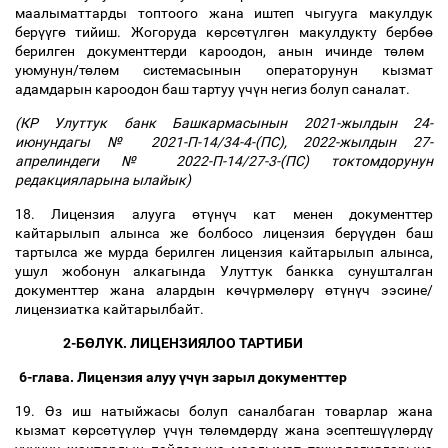
маалыматтарды топтоого жана иштеп чыгууга макулдук
бер
үү
г
ө
тийиш. Жогоруда к
ө
рс
ө
т
ү
лг
ө
н макулдукту берб
өө
берилген документтерди кароодон, анын ичинде т
ө
л
ө
м
уюмунун/т
ө
л
ө
м системасынын операторунун кызмат
адамдарын кароодон баш тартуу
ү
ч
ү
н негиз болуп саналат.
(КР Улуттук банк Башкармасынын 2021-жылдын 24-
июнундагы № 2021-П-14/34-4-(ПС), 2022-жылдын 27-
апрелиндеги № 2022-П-14/27-3-(ПС) токтомдорунун
редакцияларына ылайык)
18. Лицензия алууга
ө
т
ү
н
ү
ч кат менен документтер
кайтарылып алынса же болбосо лицензия бер
үү
д
ө
н баш
тартылса же мурда берилген лицензия кайтарылып алынса,
ушул жобонун алкагында Улуттук банкка сунушталган
документтер жана алардын к
ө
ч
ү
рм
ө
л
ө
р
ү
ө
т
ү
н
ү
ч ээсине/
лицензиатка кайтарылбайт.
2-Б
Ө
Л
Ү
К. ЛИЦЕНЗИЯЛОО ТАРТИБИ
6-глава. Лицензия алуу
ү
ч
ү
н зарыл документтер
19.
Ө
з иш натыйжасы болуп саналбаган товарлар жана
кызмат к
ө
рс
ө
т
үү
л
ө
р
ү
ч
ү
н т
ө
л
ө
мд
ө
рд
ү
жана эсептеш
үү
л
ө
рд
ү