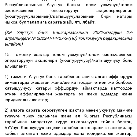
Республикасынын Улуттук банкы т
ө
л
ө
м уюмунун/т
ө
л
ө
м
системасынын операторунун акционерлеринин
(уюштуруучуларынын)/катышуучуларынын бири катары
чыкса, бул талап ага карата жайылтылбайт.
(КР Улуттук банк Башкармасынын 2022-жылдын 27-
апрелиндеги № 2022-П-14/27-3-(ПС) токтомунун редакциясына
ылайык)
15. Т
ө
м
ө
нк
ү
жактар т
ө
л
ө
м уюмунун/т
ө
л
ө
м системасынын
операторунун акционери (уюштуруучусу)/катышуучусу боло
алышпайт:
1) тизмеги Улуттук банк тарабынан аныкталган оффшордук
аймактарда жашаган жана/же каттоодон
ө
тк
ө
н же болбосо
катышуучусу катары оффшордук аймактарда каттоодон
ө
тк
ө
н аффилирленген жактарга ээ жеке адамдар жана
юридикалык жактар;
2) аларга карата к
ө
рс
ө
т
ү
лг
ө
н жактар менен укуктук мамиле
т
ү
з
үү
г
ө
тыюу салынган жана ал Кыргыз Республикасы
тарабынан милдетт
үү
т
ү
рд
ө
аткарылууга тийиш болгон,
БУУнун Коопсуздук ке
ң
еши тарабынан эл аралык санкциялар
кабыл алынган жеке адамдар жана юридикалык жактар,