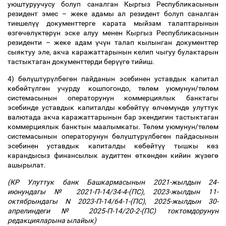
уюштуруучусу болуп саналган Кыргыз Республикасынын
резидент эмес
–
жеке адамы ал резидент болуп саналган
тиешел
үү
документтерге карата мыйзам талаптарынын
ө
зг
ө
ч
ө
л
ү
кт
ө
р
ү
н эске алуу менен Кыргыз Республикасынын
резиденти
–
жеке адам
ү
ч
ү
н талап кылынган документтер
сыяктуу эле, акча каражаттарынын келип чыгуу булактарын
тастыктаган документтерди бер
үү
г
ө
тийиш.
4) б
ө
л
ү
шт
ү
р
ү
лб
ө
г
ө
н пайданын эсебинен уставдык капитал
к
ө
б
ө
йт
ү
лг
ө
н учурду кошпогондо, т
ө
л
ө
м уюмунун/т
ө
л
ө
м
системасынын операторунун коммерциялык банктагы
эсебинде уставдык капиталды к
ө
б
ө
йт
үү
ө
лч
ө
м
ү
нд
ө
улуттук
валютада акча каражаттарынын бар экендигин тастыктаган
коммерциялык банктын маалымкаты. Т
ө
л
ө
м уюмунун/т
ө
л
ө
м
системасынын операторунун б
ө
л
ү
шт
ү
р
ү
лб
ө
г
ө
н пайдасынын
эсебинен уставдык капиталды к
ө
б
ө
йт
үү
тышкы к
ө
з
карандысыз финансылык аудиттен
ө
тк
ө
нд
ө
н кийин ж
ү
з
ө
г
ө
ашырылат.
(КР Улуттук банк Башкармасынын 2021-жылдын 24-
июнундагы № 2021-П-14/34-4-(ПС), 2023-жылдын 11-
октябрындагы N 2023-П-14/64-1-(ПС), 2025-жылдын 30-
апрелиндеги № 2025-П-14/20-2-(ПС) токтомдорунун
редакцияларына ылайык)