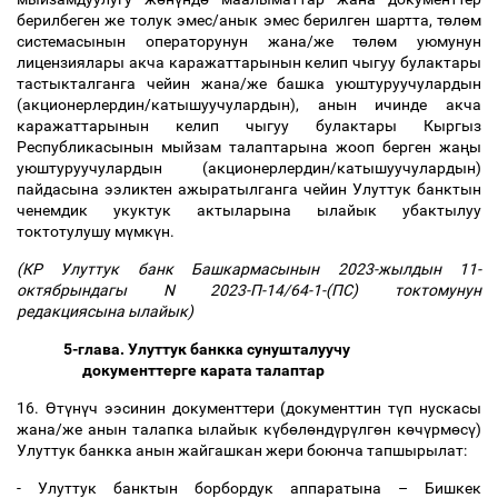
берилбеген же толук эмес/анык эмес берилген шартта, т
ө
л
ө
м
системасынын операторунун жана/же т
ө
л
ө
м уюмунун
лицензиялары акча каражаттарынын келип чыгуу булактары
тастыкталганга чейин жана/же башка уюштуруучулардын
(акционерлердин/катышуучулардын), анын ичинде акча
каражаттарынын келип чыгуу булактары Кыргыз
Республикасынын мыйзам талаптарына жооп берген жа
ң
ы
уюштуруучулардын (акционерлердин/катышуучулардын)
пайдасына ээликтен ажыратылганга чейин Улуттук банктын
ченемдик укуктук актыларына ылайык убактылуу
токтотулушу м
ү
мк
ү
н.
(КР Улуттук банк Башкармасынын 2023-жылдын 11-
октябрындагы N 2023-П-14/64-1-(ПС) токтомунун
редакциясына ылайык)
5-глава. Улуттук банкка сунушталуучу
документтерге карата талаптар
16.
Ө
т
ү
н
ү
ч ээсинин документтери (документтин т
ү
п нускасы
жана/же анын талапка ылайык к
ү
б
ө
л
ө
нд
ү
р
ү
лг
ө
н к
ө
ч
ү
рм
ө
с
ү
)
Улуттук банкка анын жайгашкан жери боюнча тапшырылат:
- Улуттук банктын борбордук аппаратына
–
Бишкек