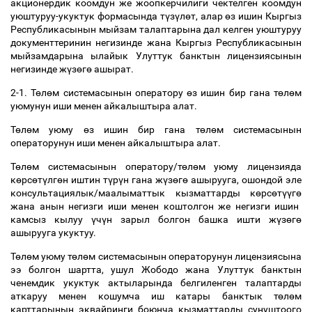
акционердик коомдун же жоопкерчилиги чектелген коомдун
уюштуруу-укуктук формасында т
ү
з
ү
л
ө
т, алар
ө
з ишин Кыргыз
Республикасынын мыйзам талаптарына дал келген уюштуруу
документтеринин негизинде жана Кыргыз Республикасынын
мыйзамдарына ылайык Улуттук банктын лицензиясынын
негизинде ж
ү
з
ө
г
ө
ашырат.
2-1. Т
ө
л
ө
м системасынын оператору
ө
з ишин бир гана т
ө
л
ө
м
уюмунун иши менен айкалыштыра алат.
Т
ө
л
ө
м уюму
ө
з ишин бир гана т
ө
л
ө
м системасынын
операторунун иши менен айкалыштыра алат.
Т
ө
л
ө
м системасынын оператору/т
ө
л
ө
м уюму лицензияда
к
ө
рс
ө
т
ү
лг
ө
н иштин т
ү
р
ү
н гана ж
ү
з
ө
г
ө
ашырууга, ошондой эле
консультациялык/маалыматтык кызматтарды к
ө
рс
ө
т
үү
г
ө
жана анын негизги иши менен коштолгон же негизги ишин
камсыз кылуу
ү
ч
ү
н зарыл болгон башка ишти ж
ү
з
ө
г
ө
ашырууга укуктуу.
Т
ө
л
ө
м уюму т
ө
л
ө
м системасынын операторунун лицензиясына
ээ болгон шартта, ушул Жободо жана Улуттук банктын
ченемдик укуктук актыларында белгиленген талаптарды
аткаруу менен кошумча иш катары банктык т
ө
л
ө
м
карттарынын эквайринги боюнча кызматтарды сунуштоого