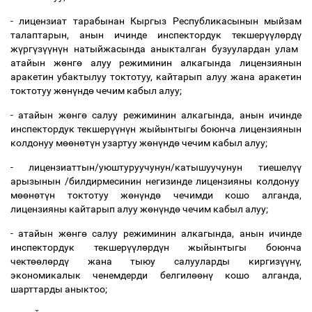
- лицензиат тарабынан Кыргыз Республикасынын мыйзам
талаптарын, анын ичинде инспектордук текшер
үү
л
ө
рд
ү
ж
ү
рг
ү
з
үү
н
ү
н натыйжасында аныкталган бузуулардан улам
атайын ж
ө
нг
ө
алуу режиминин алкагында лицензиянын
аракетин убактылуу токтотуу, кайтарып алуу жана аракетин
токтотуу ж
ө
н
ү
нд
ө
чечим кабыл алуу;
- атайын ж
ө
нг
ө
салуу режиминин алкагында, анын ичинде
инспектордук текшер
үү
н
ү
н жыйынтыгы боюнча лицензиянын
колдонуу м
өө
н
ө
т
ү
н узартуу ж
ө
н
ү
нд
ө
чечим кабыл алуу;
- лицензиаттын/уюштуруучунун/катышуучунун тиешел
үү
арызынын /билдирмесинин негизинде лицензияны колдонуу
м
өө
н
ө
т
ү
н токтотуу ж
ө
н
ү
нд
ө
чечимди кошо алганда,
лицензияны кайтарып алуу ж
ө
н
ү
нд
ө
чечим кабыл алуу;
- атайын ж
ө
нг
ө
салуу режиминин алкагында, анын ичинде
инспектордук текшер
үү
л
ө
рд
ү
н жыйынтыгы боюнча
чект
өө
л
ө
рд
ү
жана тыюу салууларды киргиз
үү
н
ү
,
экономикалык ченемдерди белгил
өө
н
ү
кошо алганда,
шарттарды аныктоо;