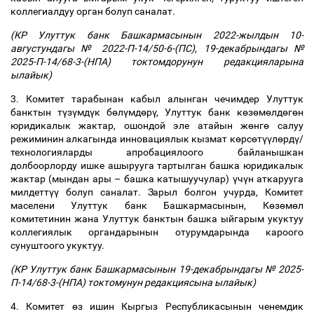
коллегиалдуу орган болуп саналат.
(КР Улуттук банк Башкармасынын 2022-жылдын 10-
августундагы № 2022-П-14/50-6-(ПС), 19-декабрындагы №
2025-П-14/68-3-(НПА) токтомдорунун редакцияларына
ылайык)
3. Комитет тарабынан кабыл алынган чечимдер Улуттук
банктын т
ү
з
ү
мд
ү
к б
ө
л
ү
мд
ө
р
ү
, Улуттук банк к
ө
з
ө
м
ө
лд
ө
г
ө
н
юридикалык жактар, ошондой эле атайын ж
ө
нг
ө
салуу
режиминин алкагында инновациялык кызмат к
ө
рс
ө
т
үү
л
ө
рд
ү
/
технологияларды апробациялоого байланышкан
долбоорлорду ишке ашырууга тартылган башка юридикалык
жактар (мындан ары
–
башка катышуучулар)
ү
ч
ү
н аткарууга
милдетт
үү
болуп саналат. Зарыл болгон учурда, Комитет
маселени Улуттук банк Башкармасынын, К
ө
з
ө
м
ө
л
комитетинин жана Улуттук банктын башка ыйгарым укуктуу
коллегиялык органдарынын отурумдарында кароого
сунуштоого укуктуу.
(КР Улуттук банк Башкармасынын 19-декабрындагы № 2025-
П-14/68-3-(НПА) токтомунун редакциясына ылайык)
4. Комитет
ө
з ишин Кыргыз Республикасынын ченемдик