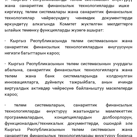
жана санариптик финансылык технологияларды ишке
киргиз
үү
, т
ө
л
ө
м системалары жана санариптик финансылык
технологиялар ч
ө
йр
ө
с
ү
нд
ө
г
ү
ченемдик документтерди
ө
рк
ү
нд
ө
т
үү
алкагында Комитет ж
ү
кт
ө
лг
ө
н милдеттерге
ылайык т
ө
м
ө
нк
ү
функцияларды ж
ү
з
ө
г
ө
ашырат:
- Кыргыз Республикасында т
ө
л
ө
м системасынын жана
санариптик финансылык технологиялардын
ө
н
ү
г
үү
с
ү
н
ү
н
негизги багыттарын кароо;
- Кыргыз Республикасынын т
ө
л
ө
м системасынын учурдагы
абалына, санариптик финансылык технологияларга жана
т
ө
л
ө
м жана банк системаларында колдонулган
инновацияларга, д
ү
йн
ө
л
ү
к тажрыйбага, анын ичинде
виртуалдык активдер ч
ө
йр
ө
с
ү
н
ө
байланыштуу маселелерди
кароо;
- т
ө
л
ө
м системаларын, санариптик финансылык
технологияларды
ө
н
ү
кт
ү
р
үү
жаатындагы мамлекеттик
программалардын, концепциялардын долбоорлорун,
функционалдык/техникалык документтерди, ошондой эле
Кыргыз Республикасынын т
ө
л
ө
м системасын жана
санариптик финансылык технологияларды
ө
н
ү
кт
ү
р
үү
боюнча