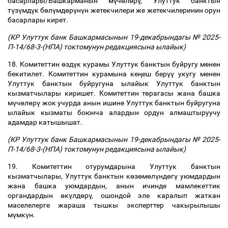
басарлары/Башкарманын м
ү
ч
ө
л
ө
р
ү
, Улуттук банктын
т
ү
з
ү
мд
ү
к б
ө
л
ү
мд
ө
р
ү
н
ү
н жетекчилери же жетекчилеринин орун
басарлары кирет.
(КР Улуттук банк Башкармасынын 19-декабрындагы № 2025-
П-14/68-3-(НПА) токтомунун редакциясына ылайык)
18. Комитеттин
ө
зд
ү
к курамы Улуттук банктын буйругу менен
бекитилет. Комитеттин курамына ке
ң
еш бер
үү
укугу менен
Улуттук банктын буйругуна ылайык Улуттук банктын
кызматчылары
киришет. Комитеттин т
ө
рагасы жана башка
м
ү
ч
ө
л
ө
р
ү
жок учурда анын ишине Улуттук банктын буйругуна
ылайык кызматы боюнча алардын ордун алмаштыруучу
адамдар катышышат.
(КР Улуттук банк Башкармасынын 19-декабрындагы № 2025-
П-14/68-3-(НПА) токтомунун редакциясына ылайык)
19. Комитеттин отурумдарына Улуттук банктын
кызматчылары, Улуттук банктын к
ө
з
ө
м
ө
л
ү
нд
ө
г
ү
уюмдардын
жана башка уюмдардын, анын ичинде мамлекеттик
органдардын
ө
к
ү
лд
ө
р
ү
, ошондой эле каралып жаткан
маселелерге жараша тышкы эксперттер чакырылышы
м
ү
мк
ү
н.