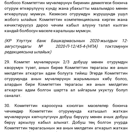
болбосо Комитеттин м
ү
ч
ө
л
ө
р
ү
н
ү
н биринин демилгеси боюнча
отурум
ө
тк
ө
р
ү
л
үү
ч
ү
к
ү
нд
ү
жана убакытты маалымдоо менен
ө
тк
ө
р
ү
л
ү
ш
ү
м
ү
мк
ү
н. Кезексиз отурумдун ж
ү
р
ү
ш
ү
нд
ө
ушул
жобого ылайык Комитеттин компетенциясына кирген жана
кечиктир
үү
с
ү
з дароо чечим кабыл алууну талап кылган
кандай болбосун маселе каралышы м
ү
мк
ү
н.
(КР Улуттук банк Башкармасынын 2020-жылдын 12-
августундагы № 2020-П-12/45-4-(НПА) токтомунун
редакциясына ылайык)
29. Комитет м
ү
ч
ө
л
ө
р
ү
н
ү
н 2/3 добушу менен отурумдун
кворумун т
ү
з
ө
т, анын бир
өө
Комитеттин т
ө
рагасы же анын
милдетин аткарган адам болууга тийиш Эгерде Комитеттин
отурумунда анын м
ү
ч
ө
л
ө
р
ү
н
ү
н жарымынын к
ө
б
ү
болсо,
алардын бири Комитеттин т
ө
рагасы же анын милдетин
аткарган адам болгон шартта ал ыйгарым укуктуу болуп
саналат.
30. Комитеттин кароосуна коюлган маселелер боюнча
чечимдер Комитеттин отурумунда катышып жаткан
м
ү
ч
ө
л
ө
р
ү
н
ү
н к
ө
пч
ү
л
ү
г
ү
н
ү
н добуш бер
үү
с
ү
менен ачык добуш
бер
үү
аркылуу кабыл алынат. Добуш те
ң
болгон учурда
Комитеттин т
ө
рагасынын же анын милдетин аткарып жаткан