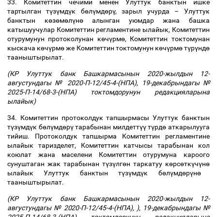
33. Комитеттин чечими менен Улуттук банктын ишке
тартылган т
ү
з
ү
мд
ү
к б
ө
л
ү
мд
ө
р
ү
, зарыл учурда
–
Улуттук
банктын к
ө
з
ө
м
ө
л
ү
н
ө
алынган уюмдар жана башка
катышуучулар Комитеттин регламентине ылайык, Комитеттин
отурумунун протоколунан к
ө
ч
ү
рм
ө
, Комитеттин токтомунан
кыскача к
ө
ч
ү
рм
ө
же Комитеттин токтомунун к
ө
ч
ү
рм
ө
т
ү
р
ү
нд
ө
тааныштырылат.
(КР Улуттук банк Башкармасынын 2020-жылдын 12-
августундагы № 2020-П-12/45-4-(НПА), 19-декабрындагы №
2025-П-14/68-3-(НПА) токтомдорунун редакцияларына
ылайык)
34. Комитеттин протоколдук тапшырмасы Улуттук банктын
т
ү
з
ү
мд
ү
к б
ө
л
ү
мд
ө
р
ү
тарабынан милдетт
үү
т
ү
рд
ө
аткарылууга
тийиш. Протоколдук тапшырма Комитеттин регламентине
ылайык таризделет, Комитеттин катчысы тарабынан кол
коюлат жана маселени Комитеттин отурумуна кароого
сунуштаган жак тарабынан т
ү
з
ү
лг
ө
н таркатуу к
ө
рс
ө
тк
ү
ч
ү
н
ө
ылайык Улуттук банктын т
ү
з
ү
мд
ү
к б
ө
л
ү
мд
ө
р
ү
н
ө
тааныштырылат.
(КР Улуттук банк Башкармасынын 2020-жылдын 12-
августундагы № 2020-П-12/45-4-(НПА), ), 19-декабрындагы №