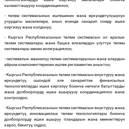
кызматташууну координациялоо;
- т
ө
л
ө
м системасынын иштешинин жана
ө
рк
ү
нд
ө
т
ү
л
ү
ш
ү
н
ү
н
учурдагы маселелери, анын ичинде санарип сомду ишке
киргиз
үү
жана колдонуу;
- Кыргыз Республикасынын т
ө
л
ө
м системасын эл аралык
т
ө
л
ө
м системалары жана башка
ө
лк
ө
л
ө
рд
ү
н улуттук т
ө
л
ө
м
системалары менен интеграциялоо;
- системалык маанил
үү
т
ө
л
ө
м системаларынын жана алардын
айрым компоненттеринин ишт
өө
регламентин аныктоо;
- Кыргыз Республикасынын т
ө
л
ө
м системасын
ө
н
ү
кт
ү
р
үү
жана
ө
рк
ү
нд
ө
т
үү
, ошондой эле санариптик финансылык
технологияларды ишке киргиз
үү
боюнча негизги багыттарды
жана долбоорлорду ишке ашырууну координациялоо жана
контролдоо;
- Кыргыз Республикасынын т
ө
л
ө
м системасын
ө
н
ү
кт
ү
р
үү
жана
ө
рк
ү
нд
ө
т
үү
, инновациялык т
ө
л
ө
м технологиялары боюнча
долбоорлорду ишке ашыруу пландарын жана м
өө
н
ө
тт
ө
р
ү
н
кароо, бекит
үү
, о
ң
доо;