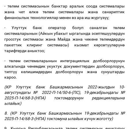
- т
ө
л
ө
м системасынын банктар аралык соода системалары
жана чет
ө
лк
ө
т
ө
л
ө
м системалары жана санариптик
финансылык технологиялар менен
ө
з ара иш ж
ү
рг
ү
з
үү
;
- Улуттук банк оператор болуп саналган т
ө
л
ө
м
системаларынын (
Айкын убакыт ыргагында эсептеш
үү
л
ө
рд
ү
н
гросстук системасы жана Майда жана чекене т
ө
л
ө
мд
ө
рд
ү
н
пакеттик клиринг системасы
) кызмат к
ө
рс
ө
т
үү
л
ө
р
ү
н
ө
тарифтерди аныктоо;
- т
ө
л
ө
м системаларынын интеграциялык долбоорлорунун
алкагында ченемдик укуктук документтердин долбоорлорун,
типт
үү
келишимдердин долбоорлорун жана сунуштарды
кароо.
(КР Улуттук банк Башкармасынын 2022-жылдын 10-
августундагы № 2022-П-14/50-6-(ПС), 19-декабрындагы №
2025-П-14/68-3-(НПА) токтомдорунун редакцияларына
ылайык)
8. (КР Улуттук банк Башкармасынын 19-декабрындагы №
2025-П-14/68-3-(НПА) токтомуна ылайык к
ү
ч
ү
н жоготту)
9. Кыргыз Республикасында т
ө
л
ө
м системасын
ө
н
ү
кт
ү
р
үү