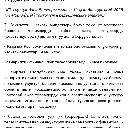
координациялоо болуп саналат.
(КР Улуттук банк Башкармасынын 19-декабрындагы № 2025-
П-14/68-3-(НПА) токтомунун редакциясына ылайык)
7. Комитеттин негизги милдеттери болуп т
ө
м
ө
нк
ү
маселелер
боюнча чечимдерди кабыл алуу, сунуштарды
(корутундуларды) иштеп чыгуу жана бер
үү
саналат:
- Кыргыз Республикасынын т
ө
л
ө
м системасын
ө
н
ү
кт
ү
р
үү
н
ү
н
негизги багыттарын аныктоо;
- санариптик финансылык технологияларды ишке киргиз
үү
;
- Кыргыз Республикасынын т
ө
л
ө
м системасын жана
санариптик финансылык технологияларды
ө
н
ү
кт
ү
р
үү
боюнча
ченемдик укуктук базаны камсыз кылуу жана
ө
рк
ү
нд
ө
т
үү
боюнча ишти координациялоо, анын ичинде санариптик
накталай эмес т
ө
л
ө
мд
ө
рд
ү
жана эсептеш
үү
л
ө
рд
ү
ө
н
ү
кт
ү
р
үү
,
жасалма интеллектти жана б
ө
л
ү
шт
ү
р
ү
лг
ө
н реестрлердин
технологияларын колдонуу;
- башка
ө
лк
ө
л
ө
рд
ү
н улуттук (борбордук) банктары менен
т
ө
л
ө
м системаларын
ө
н
ү
кт
ү
р
үү
жана санариптик финансылык
технологияларды ишке киргиз
үү
маселелери боюнча