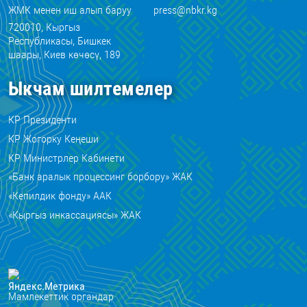
ЖМК менен иш алып баруу
press@nbkr.kg
720010, Кыргыз
Республикасы, Бишкек
шаары, Киев көчөсү, 189
Ыкчам шилтемелер
КР Президенти
КР Жогорку Кеңеши
КР Министрлер Кабинети
«Банк аралык процессинг борбору» ЖАК
«Кепилдик фонду» ААК
«Кыргыз инкассациясы» ЖАК
Мамлекеттик органдар