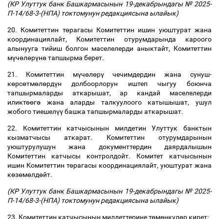
(КР Улуттук банк Башкармасынын 19-декабрындагы № 2025-
П-14/68-3-(НПА) токтомунун редакциясына ылайык)
20. Комитеттин т
ө
рагасы Комитеттин ишин уюштурат жана
координациялайт, Комитеттин отурумдарында кароого
алынууга тийиш болгон маселелерди аныктайт, Комитеттин
м
ү
ч
ө
л
ө
р
ү
н
ө
тапшырма берет.
21. Комитеттин м
ү
ч
ө
л
ө
р
ү
чечимдердин жана сунуш-
к
ө
рс
ө
тм
ө
л
ө
рд
ү
н долбоорлорун иштеп чыгуу боюнча
тапшырмаларды аткарышат, ар кандай маселелерди
иликт
өө
г
ө
жана аларды талкуулоого катышышат, ушул
жобого тиешел
үү
башка тапшырмаларды аткарышат.
22. Комитеттин катчысынын милдетин Улуттук банктын
кызматчысы аткарат. Комитеттин отурумдарынын
уюштурулушун жана документтердин даярдалышын
Комитеттин катчысы контролдойт.
Комитет катчысынын
ишин Комитеттин т
ө
рагасы координациялайт, уюштурат жана
к
ө
з
ө
м
ө
лд
ө
йт.
(КР Улуттук банк Башкармасынын 19-декабрындагы № 2025-
П-14/68-3-(НПА) токтомунун редакциясына ылайык)
23. Комитеттин катчысынын милдеттерине т
ө
м
ө
нк
ү
л
ө
р кирет: