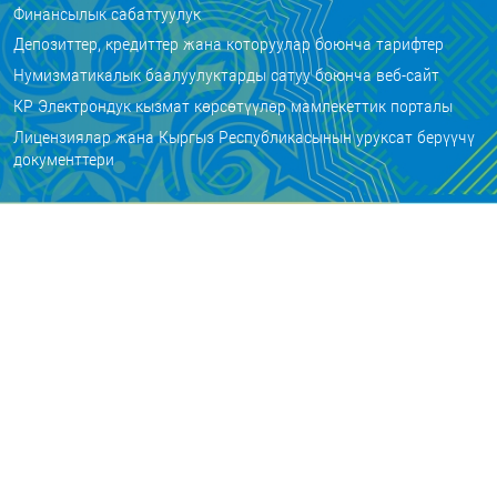
Финансылык сабаттуулук
Депозиттер, кредиттер жана которуулар боюнча тарифтер
Нумизматикалык баалуулуктарды сатуу боюнча веб-сайт
КР Электрондук кызмат көрсөтүүлөр мамлекеттик порталы
Лицензиялар жана Кыргыз Республикасынын уруксат берүүчү
документтери