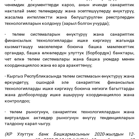
ченемдик документтерди кароо, анын ичинде санариптик
накталай эмес т
ө
л
ө
мд
ө
рд
ү
жана эсептеш
үү
л
ө
рд
ү
ө
н
ү
кт
ү
р
үү
,
жасалма интеллектти жана б
ө
л
ү
шт
ү
р
ү
лг
ө
н реестрлердин
технологияларын колдонуу (зарыл болгон учурда);
- т
ө
л
ө
м системаларын
ө
н
ү
кт
ү
р
үү
жана санариптик
финансылык технологияларды ишке киргиз
үү
жагында
кызматташуу маселелери боюнча башка мамлекеттик
органдар, башка
ө
лк
ө
л
ө
рд
ү
н улуттук (борбордук) банктары,
чет
ө
лк
ө
т
ө
л
ө
м системалары жана башка уюмдар менен
координациялоо жана
ө
з ара аракеттен
үү
;
- Кыргыз Республикасында т
ө
л
ө
м системасын
ө
н
ү
кт
ү
р
үү
жана
ө
рк
ү
нд
ө
т
үү
, ошондой эле санариптик финансылык
технологияларды ишке киргиз
үү
боюнча негизги багыттарды
жана долбоорлорду ишке ашырууну координациялоо жана
контролдоо;
- т
ө
л
ө
м рыногунун, санариптик технологиялардын жана
виртуалдык активдер рыногунун
ө
н
ү
г
үү
тенденцияларын
талдоону карап чыгуу.
(КР Улуттук банк Башкармасынын 2020-жылдын 12-