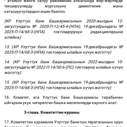
- атайын ж
ө
нг
ө
салуу режиминин алкагында жер-жерлерде
текшер
үү
л
ө
рд
ү
ж
ү
рг
ү
з
үү
н
ү
демилгел
өө
жана
катышуучулардын ишин баалоо.
(КР Улуттук банк Башкармасынын 2020-жылдын 12-
августундагы № 2020-П-12/45-4-(НПА), 19-декабрындагы №
2025-П-14/68-3-(НПА) токтомдорунун редакцияларына
ылайык)
13.
(
КР Улуттук банк Башкармасынын 19-декабрындагы №
2025-П-14/68-3-(НПА) токтомуна ылайык к
ү
ч
ү
н жоготту)
14. (КР Улуттук банк Башкармасынын 2022-жылдын 10-
августундагы № 2022-П-14/50-6-(ПС) токтомуна ылайык к
ү
ч
ү
н
жоготту)
15. (КР Улуттук банк Башкармасынын 19-декабрындагы №
2025-П-14/68-3-(НПА) токтомуна ылайык к
ү
ч
ү
н жоготту)
16. Комитет, ага Улуттук банк Башкармасы тарабынан
ыйгарым укук чегерилген башка маселелерди кароого алат.
3-глава. Комитеттин курамы
17. Комитеттин курамына Улуттук банктын т
ө
рагасынын орун