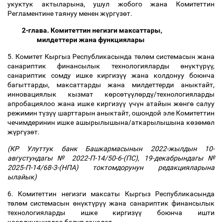
укуктук актыларына, ушул жобого жана Комитеттин
Регламентине таянуу менен ж
ү
рг
ү
з
ө
т.
2-глава. Комитеттин негизги максаттары,
милдеттери жана функциялары
5. Комитет Кыргыз Республикасында т
ө
л
ө
м системасын жана
санариптик финансылык технологияларды
ө
н
ү
кт
ү
р
үү
,
санариптик сомду ишке киргиз
үү
жана колдонуу боюнча
багыттарды, максаттарды жана милдеттерди аныктайт,
инновациялык кызмат к
ө
рс
ө
т
үү
л
ө
рд
ү
/технологияларды
апробациялоо жана ишке киргиз
үү
ү
ч
ү
н атайын ж
ө
нг
ө
салуу
режимин т
ү
з
үү
шарттарын аныктайт, ошондой эле Комитеттин
чечимдеринин ишке ашырылышына/аткарылышына к
ө
з
ө
м
ө
л
ж
ү
рг
ү
з
ө
т.
(КР Улуттук банк Башкармасынын 2022-жылдын 10-
августундагы № 2022-П-14/50-6-(ПС), 19-декабрындагы №
2025-П-14/68-3-(НПА) токтомдорунун редакцияларына
ылайык)
6. Комитеттин негизги максаты Кыргыз Республикасында
т
ө
л
ө
м системасын
ө
н
ү
кт
ү
р
үү
жана санариптик финансылык
технологияларды ишке киргиз
үү
боюнча ишти