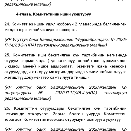
редакциясына ылайык)
4-глава. Комитетинин ишин уюштуруу
24. Комитет
ө
з ишин ушул жобонун 2-главасында белгиленген
милдеттерге ылайык ж
ү
з
ө
г
ө
ашырат.
(КР Улуттук банк Башкармасынын 19-декабрындагы № 2025-
П-14/68-3-(НПА) токтомунун редакциясына ылайык)
25. Комитеттин иши бекитилген к
ү
н тартибинин негизинде
отурум формасында (т
ү
з катышуу, онлайн же сурамжылоо
ыкмасы менен) ишке ашырылат. Кезектеги жана кезексиз
отурумдарды
ө
тк
ө
р
үү
материалдарында чечим кабыл алууга
жетишт
үү
документтер камтылууга тийиш.»;
(КР Улуттук банк Башкармасынын 2020-жылдын 12-
августундагы № 2020-П-12/45-4-(НПА) токтомунун
редакциясына ылайык)
26. Комитеттин отурумдары бекитилген к
ү
н тартибинин
негизинде
ө
тк
ө
р
ү
л
ө
т. Зарыл болгон учурда Комитеттин
т
ө
рагасы Комитеттин кезексиз отурумун чакырууга укуктуу.
(КР Улуттук банк Башкармасынын 2020-жылдын 12-