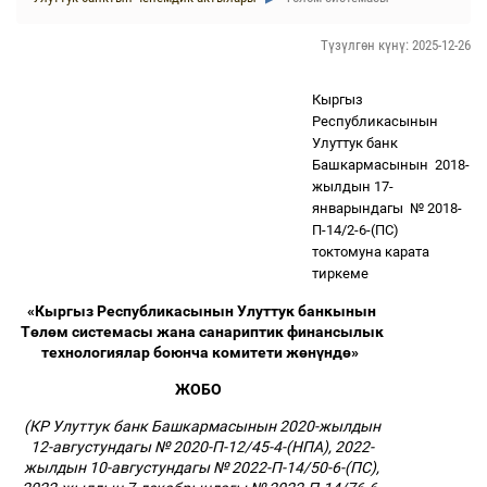
Түзүлгөн күнү: 2025-12-26
Кыргыз
Республикасынын
Улуттук банк
Башкармасынын
2018-
жылдын 17-
январындагы
№ 2018-
П-14/2-6-(ПС)
токтомуна карата
тиркеме
«Кыргыз Республикасынын Улуттук банкынын
Т
ө
л
ө
м системасы жана санариптик финансылык
технологиялар боюнча комитети ж
ө
н
ү
нд
ө
»
ЖОБО
(КР Улуттук банк Башкармасынын 2020-жылдын
12-августундагы № 2020-П-12/45-4-(НПА), 2022-
жылдын 10-августундагы № 2022-П-14/50-6-(ПС),