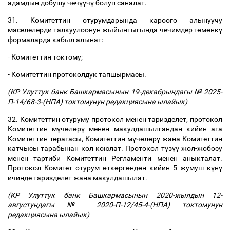
адамдын добушу чеч
үү
ч
ү
болуп саналат.
31. Комитеттин отурумдарында кароого алынуучу
маселелерди талкуулоонун жыйынтыгында чечимдер т
ө
м
ө
нк
ү
формаларда кабыл алынат:
- Комитеттин токтому;
- Комитеттин протоколдук тапшырмасы.
(КР Улуттук банк Башкармасынын 19-декабрындагы № 2025-
П-14/68-3-(НПА) токтомунун редакциясына ылайык)
32. Комитеттин отуруму протокол менен таризделет, протокол
Комитеттин м
ү
ч
ө
л
ө
р
ү
менен макулдашылгандан кийин ага
Комитеттин т
ө
рагасы, Комитеттин м
ү
ч
ө
л
ө
р
ү
жана Комитеттин
катчысы тарабынан кол коюлат. Протокол т
ү
з
үү
жол-жобосу
менен тартиби Комитеттин Регламенти менен аныкталат.
Протокол Комитет отурум
ө
тк
ө
рг
ө
нд
ө
н кийин 5 жумуш к
ү
н
ү
ичинде таризделет жана макулдашылат.
(КР Улуттук банк Башкармасынын 2020-жылдын 12-
августундагы № 2020-П-12/45-4-(НПА) токтомунун
редакциясына ылайык)