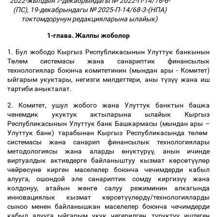
2022-жылдын 7-декабрындагы № 2022-П-14/76-6-
(ПС), 19-декабрындагы № 2025-П-14/68-3-(НПА)
токтомдорунун редакцияларына ылайык)
1-глава. Жалпы жоболор
1. Бул жободо Кыргыз Республикасынын Улуттук банкынын
Т
ө
л
ө
м системасы жана санариптик финансылык
технологиялар боюнча комитетинин (мындан ары - Комитет)
ыйгарым укуктары, негизги милдеттери, аны т
ү
з
үү
жана иш
тартиби аныкталат.
2. Комитет, ушул жобого жана Улуттук банктын башка
ченемдик укуктук актыларына ылайык Кыргыз
Республикасынын Улуттук банк Башкармасы (мындан ары
–
Улуттук банк) тарабынан Кыргыз Республикасында т
ө
л
ө
м
системасы жана санарип финансылык технологиялары
методологиясы жана аларды
ө
н
ү
кт
ү
р
үү
, анын ичинде
виртуалдык активдерге байланыштуу
кызмат
к
ө
рс
ө
т
үү
л
ө
р
ч
ө
йр
ө
с
ү
н
ө
кирген маселелер боюнча чечимдерди кабыл
алууга, ошондой эле санариптик сомду киргиз
үү
жана
колдонуу, атайын ж
ө
нг
ө
салуу режиминин алкагында
инновациялык кызмат к
ө
рс
ө
т
үү
л
ө
рд
ү
/технологияларды
сыноо менен байланышкан маселелер боюнча чечимдерди
кабыл алууга ыйгарым укук чегерилген, туруктуу иштеген