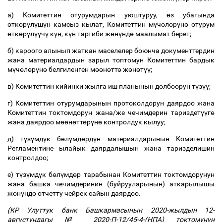
а) Комитеттин отурумдарын уюштуруу,
ө
з убагында
ө
тк
ө
р
ү
л
ү
ш
ү
н камсыз кылат, Комитеттин м
ү
ч
ө
л
ө
р
ү
н
ө
отурум
ө
тк
ө
р
ү
л
үү
ч
ү
к
ү
н, к
ү
н тартиби ж
ө
н
ү
нд
ө
маалымат берет;
б) кароого алынып жаткан маселелер боюнча документтердин
жана материалдардын зарыл топтомун Комитеттин бардык
м
ү
ч
ө
л
ө
р
ү
н
ө
белгиленген м
өө
н
ө
тт
ө
ж
ө
н
ө
т
үү
;
в) Комитеттин кийинки жылга иш планынын долбоорун т
ү
з
үү
;
г) Комитеттин отурумдарынын протоколдорун даярдоо жана
Комитеттин токтомдорун жана/же чечимдерин тариздет
үү
г
ө
жана даярдоо м
өө
н
ө
тт
ө
р
ү
н
ө
контролдук кылуу;
д) т
ү
з
ү
мд
ү
к б
ө
л
ү
мд
ө
рд
ү
н материалдарынын Комитеттин
Регламентине ылайык даярдалышын жана таризделишин
контролдоо;
е) т
ү
з
ү
мд
ү
к б
ө
л
ү
мд
ө
р тарабынан Комитеттин токтомдорунун
жана башка чечимдеринин (буйрууларынын) аткарылышы
ж
ө
н
ү
нд
ө
отчетту чейрек сайын даярдоо.
(КР Улуттук банк Башкармасынын 2020-жылдын 12-
августундагы № 2020-П-12/45-4-(НПА) токтомунун