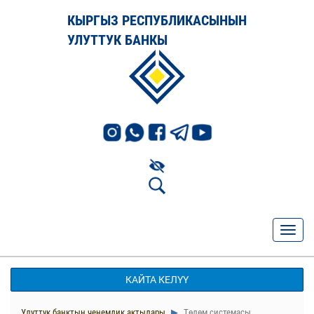
КЫРГЫЗ РЕСПУБЛИКАСЫНЫН
УЛУТТУК БАНКЫ
КАЙТА КЕЛҮҮ
Улуттук банктын ченемдик актылары
Төлөм системасы