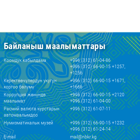
Байланыш маалыматтары
Коомдук кабылдама
+996 (312) 61-04-86
+996 (312) 66-90-15 +1257,
+1256
Керектөөчүлөрдүн укугун
+996 (312) 66-90-15 +1671,
коргоо бөлүмү
+1666
Коррупция жөнүндө
+996 (312) 66-90-15 +2120
маалымат
+996 (312) 61-04-00
Расмий валюта курстарын
+996 (312) 61-07-11
автомаалымдоо
Нумизматикалык музей
+996 (312) 66-90-15 +1232
+996 (312) 61-24-14
E-mail
mail@nbkr.kg