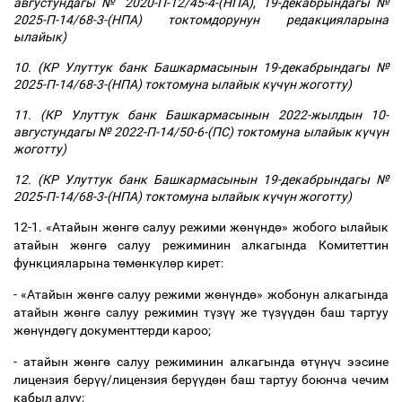
августундагы № 2020-П-12/45-4-(НПА), 19-декабрындагы №
2025-П-14/68-3-(НПА) токтомдорунун редакцияларына
ылайык)
10.
(КР Улуттук банк Башкармасынын 19-декабрындагы №
2025-П-14/68-3-(НПА) токтомуна ылайык к
ү
ч
ү
н жоготту)
11. (КР Улуттук банк Башкармасынын 2022-жылдын 10-
августундагы № 2022-П-14/50-6-(ПС) токтомуна ылайык к
ү
ч
ү
н
жоготту)
12.
(КР Улуттук банк Башкармасынын 19-декабрындагы №
2025-П-14/68-3-(НПА) токтомуна ылайык к
ү
ч
ү
н жоготту)
12-1. «Атайын ж
ө
нг
ө
салуу режими ж
ө
н
ү
нд
ө
» жобого ылайык
атайын ж
ө
нг
ө
салуу режиминин алкагында Комитеттин
функцияларына т
ө
м
ө
нк
ү
л
ө
р кирет:
- «Атайын ж
ө
нг
ө
салуу режими ж
ө
н
ү
нд
ө
» жобонун алкагында
атайын ж
ө
нг
ө
салуу режимин т
ү
з
үү
же т
ү
з
үү
д
ө
н баш тартуу
ж
ө
н
ү
нд
ө
г
ү
документтерди кароо;
- атайын ж
ө
нг
ө
салуу режиминин алкагында
ө
т
ү
н
ү
ч ээсине
лицензия бер
үү
/лицензия бер
үү
д
ө
н баш тартуу боюнча чечим
кабыл алуу;