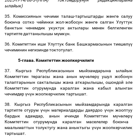
2025-П-14/68-3-(НПА) токтомдорунун редакцияларына
ылайык)
35. Комиссиянын чечими талаш-тартыштарды ж
ө
нг
ө
салуу
боюнча сотко чейинки жол-жобосун ж
ө
нг
ө
салган Улуттук
банктын ченемдик укуктук актылары менен белгиленген
тартипте даттанылышы м
ү
мк
ү
н.
36. Комитеттин иши Улуттук банк Башкармасынын тиешел
үү
чечиминин негизинде токтотулат.
5-глава. Комитеттин жоопкерчилиги
37. Кыргыз Республикасынын мыйзамдарына ылайык
Комитеттин т
ө
рагасы жана анын м
ү
ч
ө
л
ө
р
ү
ушул жобонун
талаптарынын сакталышы жана аткарылышы, ошондой эле
Комитеттин отурумунда каралган жана кабыл алынган
чечимдер
ү
ч
ү
н жоопкерчилик тартышат.
38. Кыргыз Республикасынын мыйзамдарында каралган
тартипте отурум
ү
ч
ү
н материалдарды даярдоо
ү
ч
ү
н жооптуу
бардык адамдар, анын ичинде Комитеттин м
ү
ч
ө
л
ө
р
ү
Комитеттин отурумунда каралган маселелер боюнча
маалыматтын толуктугу жана аныктыгы
ү
ч
ү
н жоопкерчилик
тартышат.