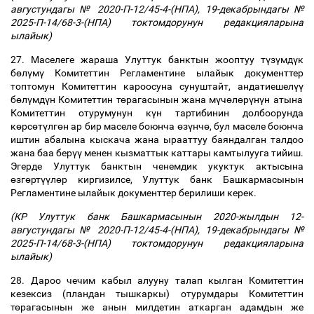
августундагы № 2020-П-12/45-4-(НПА), 19-декабрындагы №
2025-П-14/68-3-(НПА) токтомдорунун редакцияларына
ылайык)
27. Маселеге жараша Улуттук банктын жооптуу т
ү
з
ү
мд
ү
к
б
ө
л
ү
м
ү
Комитеттин Регламентине ылайык документтер
топтомун Комитеттин кароосуна сунуштайт, андатиешел
үү
б
ө
л
ү
мд
ү
н Комитеттин т
ө
рагасынын жана м
ү
ч
ө
л
ө
р
ү
н
ү
н атына
Комитеттин отурумунун к
ү
н тартибинин долбоорунда
к
ө
рс
ө
т
ү
лг
ө
н ар бир маселе боюнча
ө
з
ү
нч
ө
, бул маселе боюнча
иштин абалына кыскача жана ырааттуу баяндалган талдоо
жана баа бер
үү
менен кызматтык каттары камтылууга тийиш.
Эгерде Улуттук банктын ченемдик укуктук актысына
ө
зг
ө
рт
үү
л
ө
р киргизилсе, Улуттук банк Башкармасынын
Регламентине ылайык документтер берилиши керек.
(КР Улуттук банк Башкармасынын 2020-жылдын 12-
августундагы № 2020-П-12/45-4-(НПА), 19-декабрындагы №
2025-П-14/68-3-(НПА)
токтомдорунун редакцияларына
ылайык)
28. Дароо чечим кабыл алууну талап кылган Комитеттин
кезексиз (пландан тышкаркы) отурумдары Комитеттин
т
ө
рагасынын же анын милдетин аткарган адамдын же