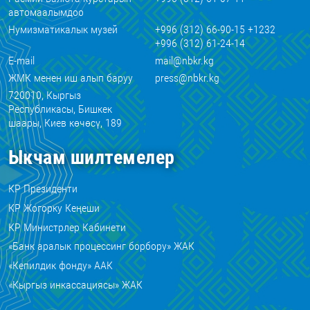
автомаалымдоо
Нумизматикалык музей
+996 (312) 66-90-15 +1232
+996 (312) 61-24-14
E-mail
mail@nbkr.kg
ЖМК менен иш алып баруу
press@nbkr.kg
720010, Кыргыз
Республикасы, Бишкек
шаары, Киев көчөсү, 189
Ыкчам шилтемелер
КР Президенти
КР Жогорку Кеңеши
КР Министрлер Кабинети
«Банк аралык процессинг борбору» ЖАК
«Кепилдик фонду» ААК
«Кыргыз инкассациясы» ЖАК