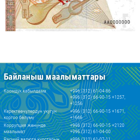
Байланыш маалыматтары
Коомдук кабылдама
+996 (312) 61-04-86
+996 (312) 66-90-15 +1257,
+1256
Керектөөчүлөрдүн укугун
+996 (312) 66-90-15 +1671,
коргоо бөлүмү
+1666
Коррупция жөнүндө
+996 (312) 66-90-15 +2120
маалымат
+996 (312) 61-04-00
Расмий валюта курстарын
+996 (312) 61-07-11