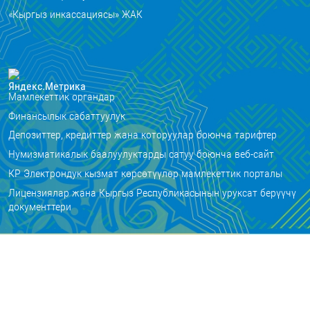
«Кыргыз инкассациясы» ЖАК
Мамлекеттик органдар
Финансылык сабаттуулук
Депозиттер, кредиттер жана которуулар боюнча тарифтер
Нумизматикалык баалуулуктарды сатуу боюнча веб-сайт
КР Электрондук кызмат көрсөтүүлөр мамлекеттик порталы
Лицензиялар жана Кыргыз Республикасынын уруксат берүүчү
документтери