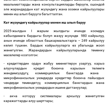
маалыматтарды жана консультацияларды бер
үү
г
ө
, ошондой
эле жарандардын кат ж
ү
з
ү
нд
ө
г
ү
жана оозеки кайрылуулары
менен иш алып барууга багытталган.
Кат ж
ү
з
ү
нд
ө
г
ү
кайрылуулар менен иш алып баруу
2025-жылдын I жарым жылдыгы ичинде коомдук
кабылдамага бардыгы болуп жазуу ж
ү
з
ү
нд
ө
980 кайрылуу,
анын ичинде областтык башкармалыктарга
–
249 кайрылуу
келип т
ү
шк
ө
н. Бардык кайрылууларга
ө
з убагында жооп
ж
ө
н
ө
т
ү
лг
ө
н. Жарандардын кайрылууларында т
ө
м
ө
нк
ү
маселелер козголгон:
- кредиттердин ордун жабуу м
өө
н
ө
тт
ө
р
ү
н узартуу, карыз
алуучулардын кредит боюнча карызын т
ө
л
өө
г
ө
ж
ө
нд
ө
мс
ү
зд
ү
г
ү
, коммерциялык банктарда жана
микрофинансылык уюмдарда кредиттер боюнча пайыздык
чендерди т
ө
м
ө
нд
ө
т
үү
, коммерциялык банктардын жана
микрофинансылык уюмдардын ишине даттануулар;
- акча которуу системалары аркылуу ж
ө
н
ө
т
ү
лг
ө
н
каражаттарды алуу шарттары;