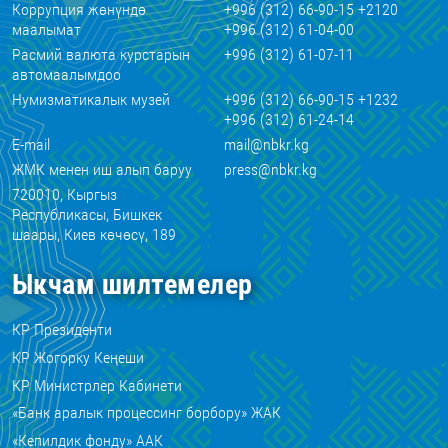
Коррупция жөнүндө
+996 (312) 66-90-15 +2120
маалымат
+996 (312) 61-04-00
Расмий валюта курстарын
+996 (312) 61-07-11
автомаалымдоо
Нумизматикалык музей
+996 (312) 66-90-15 +1232
+996 (312) 61-24-14
E-mail
mail@nbkr.kg
ЖМК менен иш алып баруу
press@nbkr.kg
720010, Кыргыз
Республикасы, Бишкек
шаары, Киев көчөсү, 189
Ыкчам шилтемелер
КР Президенти
КР Жогорку Кеңеши
КР Министрлер Кабинети
«Банк аралык процессинг борбору» ЖАК
«Кепилдик фонду» ААК