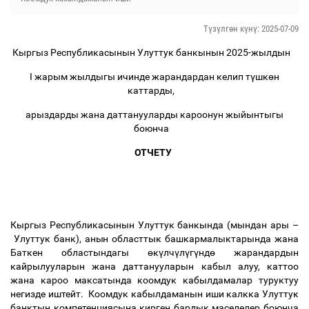
Түзүлгөн күнү: 2025-07-09
Кыргыз Республикасынын Улуттук банкынын 2025-жылдын
I жарым жылдыгы ичинде жарандардан келип т
ү
шк
ө
н
каттарды,
арыздарды жана даттанууларды кароонун жыйынтыгы
боюнча
ОТЧЕТУ
Кыргыз Республикасынын Улуттук банкында (мындан ары
–
Улуттук банк), анын областтык башкармалыктарында жана
Баткен областындагы
ө
к
ү
лч
ү
л
ү
г
ү
нд
ө
жарандардын
кайрылууларын жана даттанууларын кабыл алуу, каттоо
жана кароо максатында коомдук кабылдамалар туруктуу
негизде иштейт. Коомдук кабылдаманын иши калкка Улуттук
банктын компетенциясына кирген бардык маселелер боюнча