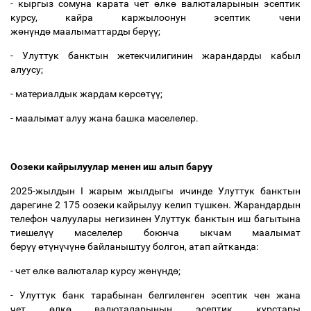
- кыргыз сомуна карата чет
ө
лк
ө
валюталарынын эсептик
курсу, кайра каржылоонун эсептик чени
ж
ө
н
ү
нд
ө
маалыматтарды бер
үү
;
- Улуттук банктын жетекчилигинин жарандарды кабыл
алуусу;
- материалдык жардам к
ө
рс
ө
т
үү
;
- маалымат алуу жана башка маселелер.
Оозеки кайрылуулар менен иш алып баруу
2025-жылдын I жарым жылдыгы ичинде Улуттук банктын
дарегине 2 175 оозеки кайрылуу келип т
ү
шк
ө
н. Жарандардын
телефон чалуулары негизинен Улуттук банктын иш багытына
тиешел
үү
маселелер боюнча ыкчам маалымат
бер
үү
ө
т
ү
н
ү
ч
ү
н
ө
байланыштуу болгон, атап айтканда:
- чет
ө
лк
ө
валюталар курсу ж
ө
н
ү
нд
ө
;
- Улуттук банк тарабынан белгиленген эсептик чен жана
чет
ө
лк
ө
валюталарынын эсептик курстары