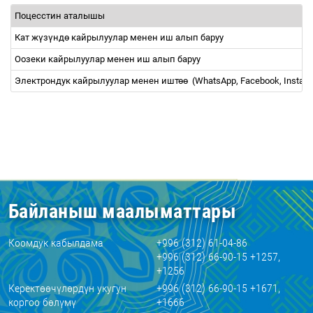
Поцесстин аталышы
Кат ж
ү
з
ү
нд
ө
кайрылуулар менен иш алып баруу
Оозеки кайрылуулар менен иш алып баруу
Электрондук кайрылуулар менен ишт
өө
(WhatsApp, Facebook, Insta
Байланыш маалыматтары
Коомдук кабылдама
+996 (312) 61-04-86
+996 (312) 66-90-15 +1257,
+1256
Керектөөчүлөрдүн укугун
+996 (312) 66-90-15 +1671,
коргоо бөлүмү
+1666