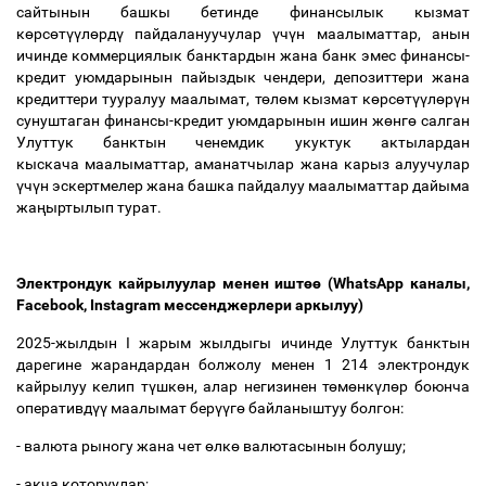
сайтынын башкы бетинде финансылык кызмат
к
ө
рс
ө
т
үү
л
ө
рд
ү
пайдалануучулар
ү
ч
ү
н маалыматтар, анын
ичинде коммерциялык банктардын жана банк эмес финансы-
кредит уюмдарынын пайыздык чендери, депозиттери жана
кредиттери тууралуу маалымат, т
ө
л
ө
м кызмат к
ө
рс
ө
т
үү
л
ө
р
ү
н
сунуштаган финансы-кредит уюмдарынын ишин ж
ө
нг
ө
салган
Улуттук банктын ченемдик укуктук актылардан
кыскача маалыматтар, аманатчылар жана карыз алуучулар
ү
ч
ү
н эскертмелер жана башка пайдалуу маалыматтар дайыма
жа
ң
ыртылып турат.
Электрондук кайрылуулар менен ишт
өө
(WhatsApp каналы,
Facebook, Instagram мессенджерлери аркылуу)
2025-жылдын I жарым жылдыгы ичинде Улуттук банктын
дарегине жарандардан болжолу менен 1 214 электрондук
кайрылуу келип т
ү
шк
ө
н, алар негизинен т
ө
м
ө
нк
ү
л
ө
р боюнча
оперативд
үү
маалымат бер
үү
г
ө
байланыштуу болгон:
- валюта рыногу жана чет
ө
лк
ө
валютасынын болушу;
- акча которуулар;