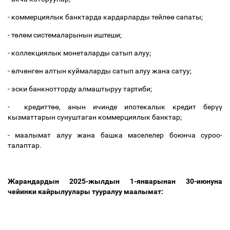
- коммерциялык банктарда кардарларды тейл
өө
сапаты;
- т
ө
л
ө
м системаларынын иштеши;
- коллекциялык монеталарды сатып алуу;
-
ө
лч
ө
нг
ө
н алтын куймаларды сатып алуу жана сатуу;
- эски банкнотторду алмаштыруу тартиби;
- кредитт
өө
, анын ичинде ипотекалык кредит бер
үү
кызматтарын сунуштаган коммерциялык банктар;
- маалымат алуу жана башка маселелер боюнча суроо-
талаптар.
Жарандардын 2025-жылдын 1-январынан 30-июнуна
чейинки кайрылуулары тууралуу маалымат: