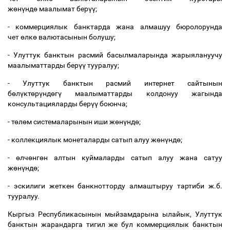
ж
ө
н
ү
нд
ө
маалымат бер
үү
;
- коммерциялык банктарда жана алмашуу бюролорунда
чет
ө
лк
ө
валютасынын болушу;
- Улуттук банктын расмий басылмаларында жарыялануучу
маалыматтарды бер
үү
тууралуу;
- Улуттук банктын расмий интернет сайтынын
б
ө
л
ү
кт
ө
р
ү
нд
ө
г
ү
маалыматтарды колдонуу жагында
консультацияларды бер
үү
боюнча;
- т
ө
л
ө
м системаларынын иши ж
ө
н
ү
нд
ө
;
- коллекциялык монеталарды сатып алуу ж
ө
н
ү
нд
ө
;
-
ө
лч
ө
нг
ө
н алтын куймаларды сатып алуу жана сатуу
ж
ө
н
ү
нд
ө
;
- эскилиги жеткен банкнотторду алмаштыруу тартиби ж.б.
тууралуу.
Кыргыз Республикасынын мыйзамдарына ылайык, Улуттук
банктын жарандарга тигил же бул коммерциялык банктын