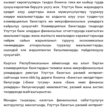
кызмат к
ө
рс
ө
т
үү
л
ө
р
ү
н тандоо боюнча тике же кыйыр т
ү
рд
ө
сунуш-к
ө
рс
ө
тм
ө
бер
үү
г
ө
укугу жок. Улуттук банк жарандарга
кредит алуу шарттары жана м
ү
мк
ү
нч
ү
л
ү
кт
ө
р
ү
тууралуу
ке
ң
ири маалыматтарды
ө
з алдынча алуу
ү
ч
ү
н т
ү
зд
ө
н-т
ү
з
коммерциялык банктарга же микрофинансылык уюмдарга
кайрылуу сунуштайт. Коммерциялык банктарды тандоодо
Улуттук банк алардын финансылык отчетторунда камтылган
маалыматтарды жана жалпыга маалымдоо каражаттарында
чейрек сайын жарыяланып туруучу экономикалык
ченемдердин аткарылышы тууралуу маалыматтарды,
ошондой эле жарыяланган басылмаларды пайдаланууну
сунуштайт.
Кыргыз Республикасынын аймагында иш алып барган
коммерциялык банктардын тизмеси жана микрофинансылык
уюмдардын реестри Улуттук банктын расмий интернет-
сайтында www.nbkr.kg дареги боюнча «Банктын милдеттери»
б
ө
л
ү
г
ү
нд
ө
(«Банк тутуму» жана «Банк эмес финансы
уюмдары» б
ө
л
ү
кч
ө
с
ү
нд
ө
) мамлекеттик, расмий жана англис
тилдеринде жайгаштырылган.
Мындан тышкары, калктын финансылык сабаттуулугун
жогорулатуу максатында, Улуттук банктын расмий интернет-