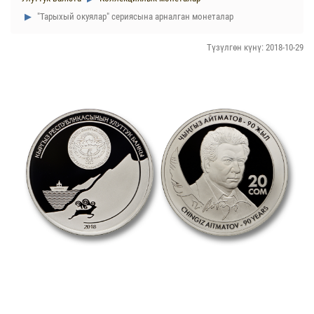
"Тарыхый окуялар" сериясына арналган монеталар
Түзүлгөн күнү: 2018-10-29