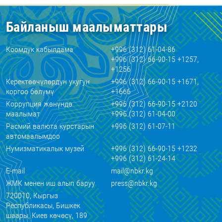
Байланыш маалыматтары
Коомдук кабылдама
+996 (312) 61-04-86
+996 (312) 66-90-15 +1257,
+1256
Керектөөчүлөрдүн укугун
+996 (312) 66-90-15 +1671,
коргоо бөлүмү
+1666
Коррупция жөнүндө
+996 (312) 66-90-15 +2120
маалымат
+996 (312) 61-04-00
Расмий валюта курстарын
+996 (312) 61-07-11
автомаалымдоо
Нумизматикалык музей
+996 (312) 66-90-15 +1232
+996 (312) 61-24-14
E-mail
mail@nbkr.kg
ЖМК менен иш алып баруу
press@nbkr.kg
720010, Кыргыз
Республикасы, Бишкек
шаары, Киев көчөсү, 189