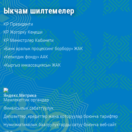
Ыкчам шилтемелер
КР Президенти
КР Жогорку Кеңеши
КР Министрлер Кабинети
«Банк аралык процессинг борбору» ЖАК
«Кепилдик фонду» ААК
«Кыргыз инкассациясы» ЖАК
Мамлекеттик органдар
Финансылык сабаттуулук
Депозиттер, кредиттер жана которуулар боюнча тарифтер
Нумизматикалык баалуулуктарды сатуу боюнча веб-сайт