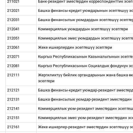
211021
Банк-резидент эместердин корреспонденттик эсеп
212021
Башка финансы-кредит уюмдарынын эсептеш
үү
эс
212031
Башка финансылык уюмдардын эсептеш
үү
эсепте
212041
Коммерциялык уюмдардын эсептеш
үү
эсептери
212051
Коммерциялык эмес уюмдардын эсептеш
үү
эсепт
212061
Жеке ишкерлердин эсептеш
үү
эсептери
212071
Кыргыз Республикасынын Казыналыгынын эсепт
212081
Кыргыз Республикасынын Социалдык фондунун э
212111
Жергиликт
үү
бийлик органдарынын жана башка
ө
эсептери
212121
Башка финансы-кредит уюмдар-резидент эместер
212131
Башка финансылык уюмдар-резидент эместердин
212141
Коммерциялык уюм-резидент эместердин эсепте
212151
Коммерциялык эмес уюм-резидент эместердин эс
212161
Жеке ишкерлер-резидент эместердин эсептеш
үү
э