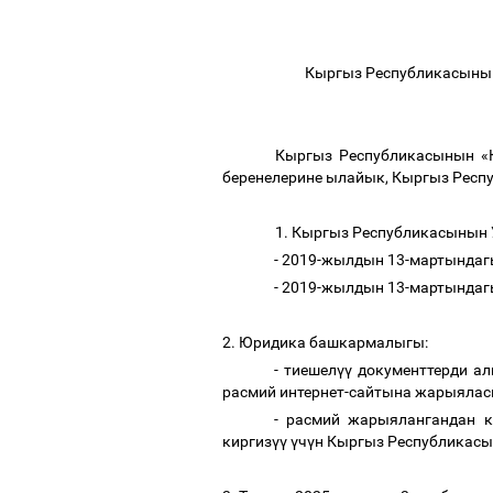
Кыргыз Республикасыны
Кыргыз Республикасынын «
беренелерине ылайык, Кыргыз Респ
1. Кыргыз Республикасынын 
- 2019-жылдын 13-мартындаг
- 2019-жылдын 13-мартындаг
2. Юридика башкармалыгы:
- тиешел
үү
документтерди ал
расмий интернет-сайтына жарыялас
- расмий жарыялангандан 
киргиз
үү
ү
ч
ү
н Кыргыз Республикасы