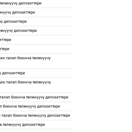
т
ө
л
ө
н
үү
ч
ү
депозиттери
ө
н
үү
ч
ү
депозиттери
ч
ү
депозиттери
л
ө
н
үү
ч
ү
депозиттери
иттери
ттери
н талап боюнча т
ө
л
ө
н
үү
ч
ү
ү
депозиттери
ин талап боюнча т
ө
л
ө
н
үү
ч
ү
талап боюнча т
ө
л
ө
н
үү
ч
ү
депозиттери
п боюнча т
ө
л
ө
н
үү
ч
ү
депозиттери
талап боюнча т
ө
л
ө
н
үү
ч
ү
депозиттери
а т
ө
л
ө
н
үү
ч
ү
депозиттери