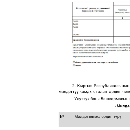
2. Кыргыз Республикасынын
милдетт
үү
камдык талаптардын чене
- Улуттук банк Башкармасын
«
Милде
№
Милдеттенмелердин т
ү
р
ү