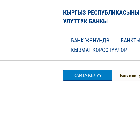
КЫРГЫЗ РЕСПУБЛИКАСЫНЫ
УЛУТТУК БАНКЫ
БАНК ЖӨНҮНДӨ
БАНКТЫ
КЫЗМАТ КӨРСӨТҮҮЛӨР
КАЙТА КЕЛҮҮ
Банк иши т