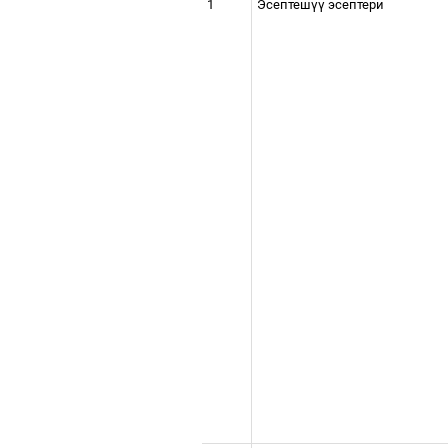
1
Эсептеш
үү
эсептери