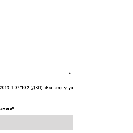
».
019-П-07/10-2-(ДКП) «Банктар
ү
ч
ү
н
измеги*