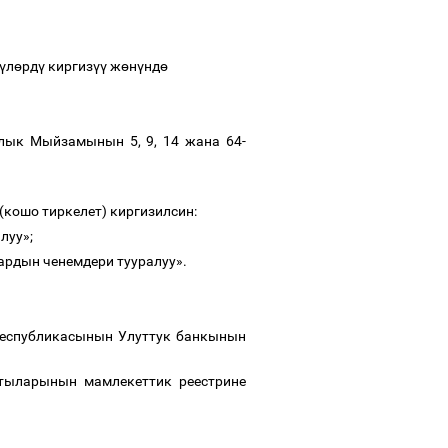
ү
л
ө
рд
ү
киргиз
үү
ж
ө
н
ү
нд
ө
ялык Мыйзамынын 5, 9, 14 жана 64-
 (кошо тиркелет) киргизилсин:
алуу»;
ардын ченемдери тууралуу».
еспубликасынын Улуттук банкынын
тыларынын мамлекеттик реестрине