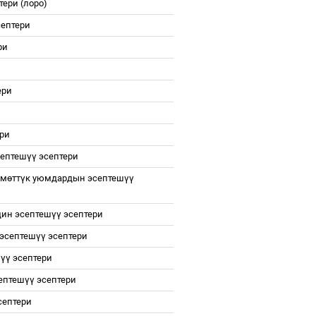
тери (лоро)
ептери
ри
ери
ери
септеш
үү
эсептери
км
ө
тт
ү
к уюмдардын эсептеш
үү
дин эсептеш
үү
эсептери
 эсептеш
үү
эсептери
ш
үү
эсептери
ептеш
үү
эсептери
септери