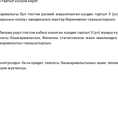
 тартып к
ү
ч
ү
н
ө
кирет.
шкармалыгы бул токтом расмий жарыяланган к
ү
нд
ө
н тартып 3 (
ү
ч
тарынын союзу» юридикалык жактар бирикмесин тааныштырсын.
б
ө
л
ү
м
ү
ушул токтом кабыл алынган к
ү
нд
ө
н тартып 3 (
ү
ч) жумуш к
ү
аясаты башкармалыгын, Финансы статистикасы жана маалымдоо
шкармалыгын тааныштырсын.
контролдоо Акча-кредит саясаты башкармалыгынын ишин теск
ө
с
ү
н
ө
ж
ү
кт
ө
лс
ү
н.