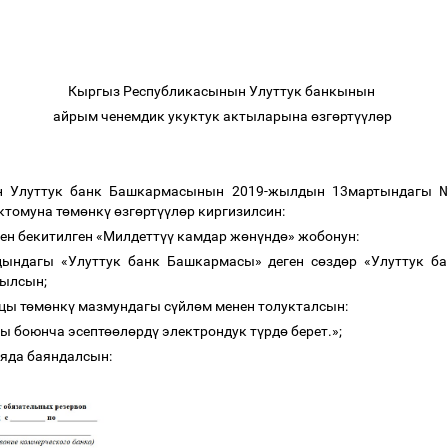
Кыргыз Республикасынын Улуттук банкынын
айрым ченемдик укуктук актыларына
ө
зг
ө
рт
үү
л
ө
р
н Улуттук банк Башкармасынын 2019-жылдын 13мартындагы № 
ктомуна т
ө
м
ө
нк
ү
ө
зг
ө
рт
үү
л
ө
р киргизилсин:
ен бекитилген «Милдетт
үү
камдар ж
ө
н
ү
нд
ө
» жобонун:
ацындагы «Улуттук банк Башкармасы» деген с
ө
зд
ө
р «Улуттук б
ылсын;
цы т
ө
м
ө
нк
ү
мазмундагы с
ү
йл
ө
м менен толукталсын:
бы боюнча
эсепт
өө
л
ө
рд
ү
электрондук т
ү
рд
ө
берет.»;
яда баяндалсын: