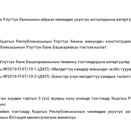
н Улуттук банкынын айрым ченемдик укуктук актыларына
ө
зг
ө
рт
ү
Кыргыз Республикасынын Улуттук банкы ж
ө
н
ү
нд
ө
» конституци
убликасынын Улуттук банк Башкармасы токтом кылат:
Улуттук банк Башкармасынын т
ө
м
ө
нк
ү
токтомдоруна
ө
зг
ө
рт
үү
л
ө
р
ы №2019-П-07/10-1-(ДКП) «Милдетт
үү
камдар ж
ө
н
ү
нд
ө
» жобо туур
ы №2019-П-07/10-2-(ДКП) «Банктар
ү
ч
ү
н милдетт
үү
камдык талапт
ган к
ү
нд
ө
н тартып 3 (
ү
ч) жумуш к
ү
н
ү
ичинде токтомду Кыргыз Р
ын;
кийин токтомду Кыргыз Республикасынын ченемдик укуктук ак
нын Юстиция министрлигине ж
ө
н
ө
тс
ү
н.