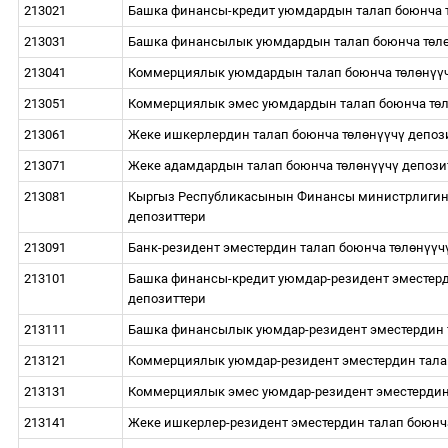
213021
Башка финансы-кредит уюмдардын талап боюнча 
213031
Башка финансылык уюмдардын талап боюнча т
ө
л
213041
Коммерциялык уюмдардын талап боюнча т
ө
л
ө
н
үү
213051
Коммерциялык эмес уюмдардын талап боюнча т
ө
213061
Жеке ишкерлердин талап боюнча т
ө
л
ө
н
үү
ч
ү
депоз
213071
Жеке адамдардын талап боюнча т
ө
л
ө
н
үү
ч
ү
депози
213081
Кыргыз Республикасынын Финансы министрлигини
депозиттери
213091
Банк-резидент эместердин талап боюнча т
ө
л
ө
н
үү
ч
213101
Башка финансы-кредит уюмдар-резидент эместерд
депозиттери
213111
Башка финансылык уюмдар-резидент эместердин 
213121
Коммерциялык уюмдар-резидент эместердин тала
213131
Коммерциялык эмес уюмдар-резидент эместердин 
213141
Жеке ишкерлер-резидент эместердин талап боюнч