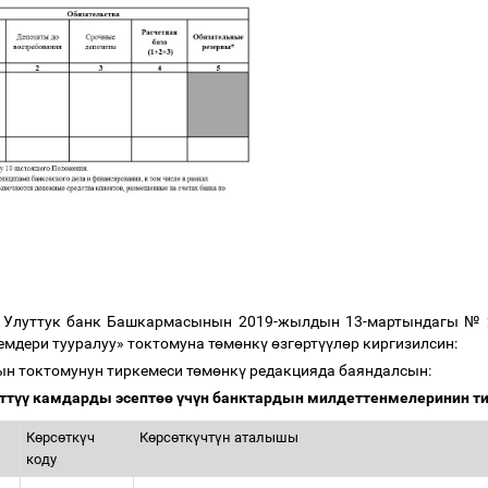
 Улуттук банк Башкармасынын 2019-жылдын 13-мартындагы № 2
мдери тууралуу» токтомуна т
ө
м
ө
нк
ү
ө
зг
ө
рт
үү
л
ө
р киргизилсин:
ын токтомунун тиркемеси т
ө
м
ө
нк
ү
редакцияда баяндалсын:
тт
үү
камдарды эсепт
өө
ү
ч
ү
н банктардын милдеттенмелеринин т
К
ө
рс
ө
тк
ү
ч
К
ө
рс
ө
тк
ү
чт
ү
н аталышы
коду