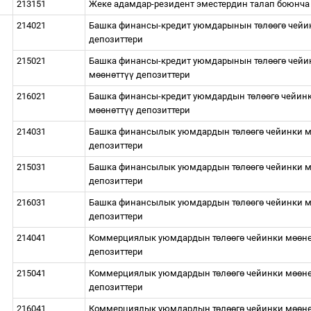
213151
Жеке адамдар-резидент эместердин талап боюнча 
214021
Башка финансы-кредит уюмдарынын т
ө
л
өө
г
ө
чейи
депозиттери
215021
Башка финансы-кредит уюмдарынын т
ө
л
өө
г
ө
чейи
м
өө
н
ө
тт
үү
депозиттери
216021
Башка финансы-кредит уюмдардын т
ө
л
өө
г
ө
чейинк
м
өө
н
ө
тт
үү
депозиттери
214031
Башка финансылык уюмдардын т
ө
л
өө
г
ө
чейинки 
депозиттери
215031
Башка финансылык уюмдардын т
ө
л
өө
г
ө
чейинки 
депозиттери
216031
Башка финансылык уюмдардын т
ө
л
өө
г
ө
чейинки 
депозиттери
214041
Коммерциялык уюмдардын т
ө
л
өө
г
ө
чейинки м
өө
н
депозиттери
215041
Коммерциялык уюмдардын т
ө
л
өө
г
ө
чейинки м
өө
н
депозиттери
216041
Коммерциялык уюмдардын т
ө
л
өө
г
ө
чейинки м
өө
н