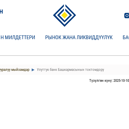
Н
Н МИЛДЕТТЕРИ
РЫНОК ЖАНА ЛИКВИДДҮҮЛҮК
БА
ууралуу мыйзамдар
Улуттук банк Башкармасынын токтомдору
Түзүлгөн күнү: 2025-10-10