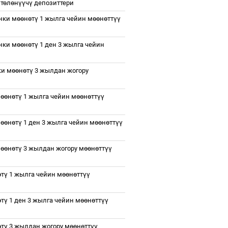
т
ө
л
ө
н
үү
ч
ү
депозиттери
нки м
өө
н
ө
т
ү
1 жылга чейин м
өө
н
ө
тт
үү
нки м
өө
н
ө
т
ү
1 ден 3 жылга чейин
и м
өө
н
ө
т
ү
3 жылдан жогору
м
өө
н
ө
т
ү
1 жылга чейин м
өө
н
ө
тт
үү
м
өө
н
ө
т
ү
1 ден 3 жылга чейин м
өө
н
ө
тт
үү
м
өө
н
ө
т
ү
3 жылдан жогору м
өө
н
ө
тт
үү
ө
т
ү
1 жылга чейин м
өө
н
ө
тт
үү
ө
т
ү
1 ден 3 жылга чейин м
өө
н
ө
тт
үү
ө
т
ү
3 жылдан жогору м
өө
н
ө
тт
үү