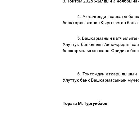
3. Токтом 2025-жылдын 3-ноябрынан
4. Акча-кредит саясаты ба
банктарды жана «Кыргызстан банк
5. Башкарманын катчылыгы 
Улуттук банкынын Акча-кредит с
башкармалыгын жана Юридика ба
6. Токтомдун аткарылышын 
Улуттук банк Башкармасынын м
ү
ч
ө
Т
ө
рага М. Тургунбаев