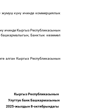
) жумуш к
ү
н
ү
ичинде коммерциялык
н
ү
ичинде Кыргыз Республикасынын
 башкармалыгын, Банктык к
ө
з
ө
м
ө
л
ө
г
ө
алган Кыргыз Республикасынын
Кыргыз Республикасынын
Улуттук банк Башкармасынын
2025-жылдын 8-октябрындагы