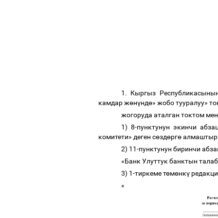
1. Кыргыз Республикасыны
камдар ж
ө
н
ү
нд
ө
» жобо тууралуу» то
жогоруда аталган токтом мен
1) 8-пунктунун экинчи абз
комитети» деген с
ө
зд
ө
рг
ө
алмаштыр
2) 11-пунктунун биринчи абза
«
Банк Улуттук банктын тала
3) 1-тиркеме т
ө
м
ө
нк
ү
редакци
«