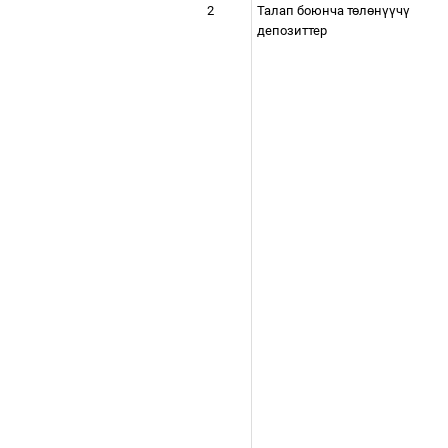
2
Талап боюнча т
ө
л
ө
н
үү
ч
ү
депозиттер