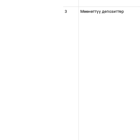
3
М
өө
н
ө
тт
үү
депозиттер