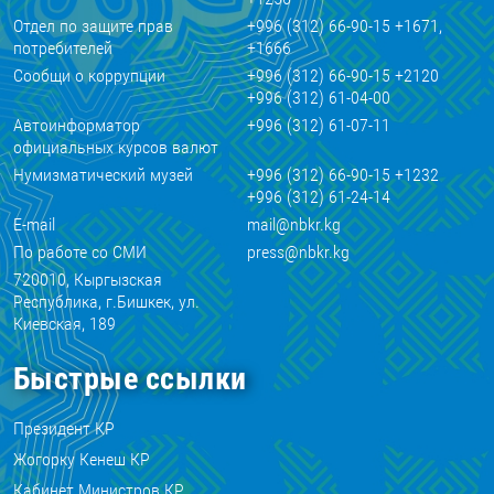
Отдел по защите прав
+996 (312) 66-90-15 +1671,
потребителей
+1666
Сообщи о коррупции
+996 (312) 66-90-15 +2120
+996 (312) 61-04-00
Автоинформатор
+996 (312) 61-07-11
официальных курсов валют
Нумизматический музей
+996 (312) 66-90-15 +1232
+996 (312) 61-24-14
E-mail
mail@nbkr.kg
По работе со СМИ
press@nbkr.kg
720010, Кыргызская
Республика, г.Бишкек, ул.
Киевская, 189
Быстрые ссылки
Президент КР
Жогорку Кенеш КР
Кабинет Министров КР