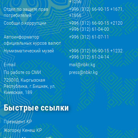
+1256
Отдел по защите прав
+996 (312) 66-90-15 +1671,
потребителей
+1666
Сообщи о коррупции
+996 (312) 66-90-15 +2120
+996 (312) 61-04-00
Автоинформатор
+996 (312) 61-07-11
официальных курсов валют
Нумизматический музей
+996 (312) 66-90-15 +1232
+996 (312) 61-24-14
E-mail
mail@nbkr.kg
По работе со СМИ
press@nbkr.kg
720010, Кыргызская
Республика, г.Бишкек, ул.
Киевская, 189
Быстрые ссылки
Президент КР
Жогорку Кенеш КР