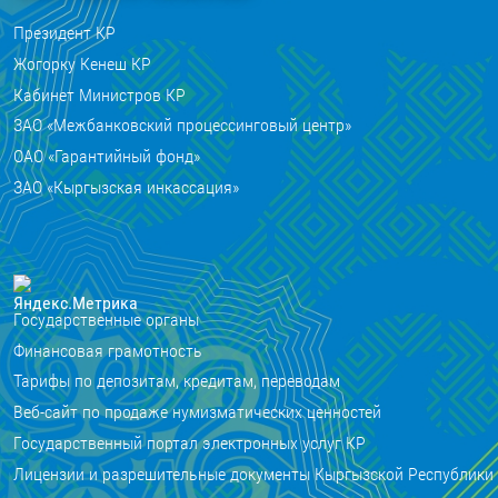
Президент КР
Жогорку Кенеш КР
Кабинет Министров КР
ЗАО «Межбанковский процессинговый центр»
ОАО «Гарантийный фонд»
ЗАО «Кыргызская инкассация»
Государственные органы
Финансовая грамотность
Тарифы по депозитам, кредитам, переводам
Веб-сайт по продаже нумизматических ценностей
Государственный портал электронных услуг КР
Лицензии и разрешительные документы Кыргызской Республики