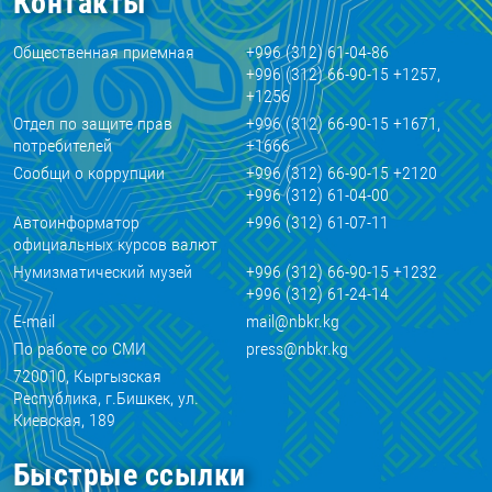
Контакты
Общественная приемная
+996 (312) 61-04-86
+996 (312) 66-90-15 +1257,
+1256
Отдел по защите прав
+996 (312) 66-90-15 +1671,
потребителей
+1666
Сообщи о коррупции
+996 (312) 66-90-15 +2120
+996 (312) 61-04-00
Автоинформатор
+996 (312) 61-07-11
официальных курсов валют
Нумизматический музей
+996 (312) 66-90-15 +1232
+996 (312) 61-24-14
E-mail
mail@nbkr.kg
По работе со СМИ
press@nbkr.kg
720010, Кыргызская
Республика, г.Бишкек, ул.
Киевская, 189
Быстрые ссылки