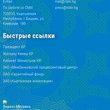
E-mail
mail@nbkr.kg
По работе со СМИ
press@nbkr.kg
720010, Кыргызская
Республика, г.Бишкек, ул.
Киевская, 189
Быстрые ссылки
Президент КР
Жогорку Кенеш КР
Кабинет Министров КР
ЗАО «Межбанковский процессинговый центр»
ОАО «Гарантийный фонд»
ЗАО «Кыргызская инкассация»