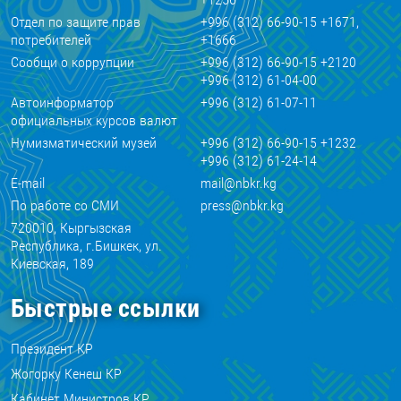
Отдел по защите прав
+996 (312) 66-90-15 +1671,
потребителей
+1666
Сообщи о коррупции
+996 (312) 66-90-15 +2120
+996 (312) 61-04-00
Автоинформатор
+996 (312) 61-07-11
официальных курсов валют
Нумизматический музей
+996 (312) 66-90-15 +1232
+996 (312) 61-24-14
E-mail
mail@nbkr.kg
По работе со СМИ
press@nbkr.kg
720010, Кыргызская
Республика, г.Бишкек, ул.
Киевская, 189
Быстрые ссылки
Президент КР
Жогорку Кенеш КР
Кабинет Министров КР