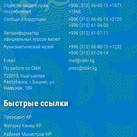
Отдел по защите прав
+996 (312) 66-90-15 +1671,
потребителей
+1666
Сообщи о коррупции
+996 (312) 66-90-15 +2120
+996 (312) 61-04-00
Автоинформатор
+996 (312) 61-07-11
официальных курсов валют
Нумизматический музей
+996 (312) 66-90-15 +1232
+996 (312) 61-24-14
E-mail
mail@nbkr.kg
По работе со СМИ
press@nbkr.kg
720010, Кыргызская
Республика, г.Бишкек, ул.
Киевская, 189
Быстрые ссылки
Президент КР
Жогорку Кенеш КР
Кабинет Министров КР