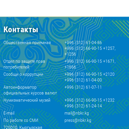
Контакты
Общественная приемная
+996 (312) 61-04-86
+996 (312) 66-90-15 +1257,
+1256
Отдел по защите прав
+996 (312) 66-90-15 +1671,
потребителей
+1666
Сообщи о коррупции
+996 (312) 66-90-15 +2120
+996 (312) 61-04-00
Автоинформатор
+996 (312) 61-07-11
официальных курсов валют
Нумизматический музей
+996 (312) 66-90-15 +1232
+996 (312) 61-24-14
E-mail
mail@nbkr.kg
По работе со СМИ
press@nbkr.kg
720010, Кыргызская