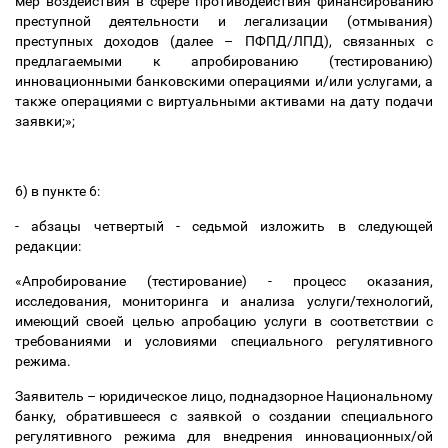
мер воздействия в сфере противодействия финансированию
преступной деятельности и легализации (отмывания)
преступных доходов (далее
–
ПФПД/ЛПД), связанных с
предлагаемыми к апробированию (тестированию)
инновационными банковскими операциями и/или услугами, а
также операциями с виртуальными активами на дату подачи
заявки;
»;
6) в пункте 6:
- абзацы четвертый - седьмой изложить в следующей
редакции:
«
Апробирование
(
тестирование) - процесс оказания,
исследования, мониторинга и анализа услуги/технологий,
имеющий своей целью апробацию услуги в соответствии с
требованиями и условиями специального регулятивного
режима.
Заявитель
–
юридическое лицо, поднадзорное Национальному
банку,
обратившееся
с заявкой о создании специального
регулятивного режима для внедрения инновационных/ой