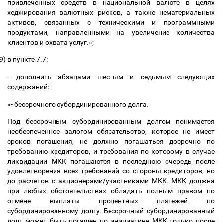
привлеченных средств в национальной валюте в целях
хеджирования валютных рисков, а также нематериальных
активов, связанных с техническими и программными
продуктами, направленными на увеличение количества
клиентов и охвата услуг.»;
9)
в пункте 7.7:
- дополнить абзацами шестым и седьмым следующих
содержаний:
«- бессрочного субординированного долга.
Под бессрочным субординированным долгом понимается
необеспеченное залогом обязательство, которое не имеет
сроков погашения, не должно погашаться досрочно по
требованию кредиторов, и требования по которому в случае
ликвидации МКК погашаются в последнюю очередь после
удовлетворения всех требований со стороны кредиторов, но
до расчетов с акционерами/участниками МКК. МКК должна
при любых обстоятельствах обладать полным правом по
отмене выплаты процентных платежей по
субординированному долгу. Бессрочный субординированный
долг может быть погашен по инициативе МКК только после