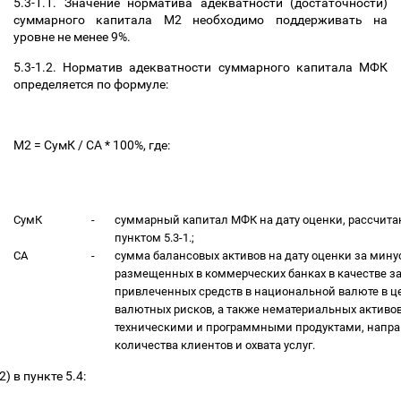
5.3-1.1. Значение норматива адекватности (достаточности)
суммарного капитала М2 необходимо поддерживать на
уровне не менее 9%.
5.3-1.2. Норматив адекватности суммарного капитала МФК
определяется по формуле:
М2 = СумК / СА * 100%, где:
СумК
-
суммарный капитал МФК на дату оценки, рассчитан
пунктом 5.3-1.;
СА
-
сумма балансовых активов на дату оценки за мин
размещенных в коммерческих банках в качестве з
привлеченных средств в национальной валюте в ц
валютных рисков, а также нематериальных активов
техническими и программными продуктами, напр
количества клиентов и охвата услуг.
2)
в пункте 5.4: