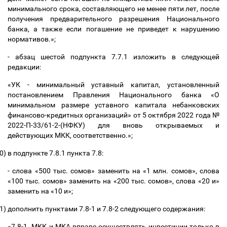
минимального срока, составляющего не менее пяти лет, после
получения предварительного разрешения Национального
банка, а также если погашение не приведет к нарушению
нормативов.»;
- абзац шестой подпункта 7.7.1 изложить в следующей
редакции:
«УК - минимальный уставный капитал, установленный
постановлением Правления Национального банка «О
минимальном размере уставного капитала небанковских
финансово-кредитных организаций» от 5 октября 2022 года №
2022-П-33/61-2-(НФКУ) для вновь открываемых и
действующих МКК, соответственно.»;
0)
в подпункте 7.8.1 пункта 7.8:
- слова «500 тыс. сомов» заменить на «1 млн. сомов», слова
«100 тыс. сомов» заменить на «200 тыс. сомов», слова «20 и»
заменить на «10 и»;
1)
дополнить пунктами 7.8-1 и 7.8-2 следующего содержания:
«7.8-1. МКК и МКА вправе осуществлять инвестиции только в