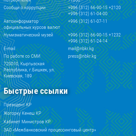
Сообщи о коррупции
+996 (312) 66-90-15 +2120
+996 (312) 61-04-00
Автоинформатор
+996 (312) 61-07-11
официальных курсов валют
Нумизматический музей
+996 (312) 66-90-15 +1232
+996 (312) 61-24-14
E-mail
mail@nbkr.kg
По работе со СМИ
press@nbkr.kg
720010, Кыргызская
Республика, г.Бишкек, ул.
Киевская, 189
Быстрые ссылки
Президент КР
Жогорку Кенеш КР
Кабинет Министров КР
ЗАО «Межбанковский процессинговый центр»