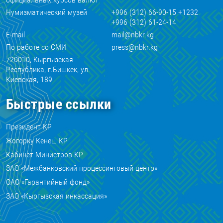
Нумизматический музей
+996 (312) 66-90-15 +1232
+996 (312) 61-24-14
E-mail
mail@nbkr.kg
По работе со СМИ
press@nbkr.kg
720010, Кыргызская
Республика, г.Бишкек, ул.
Киевская, 189
Быстрые ссылки
Президент КР
Жогорку Кенеш КР
Кабинет Министров КР
ЗАО «Межбанковский процессинговый центр»
ОАО «Гарантийный фонд»
ЗАО «Кыргызская инкассация»