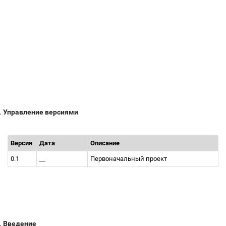
.
Управление версиями
Версия
Дата
Описание
0.1
__
Первоначальный проект
.
Введение