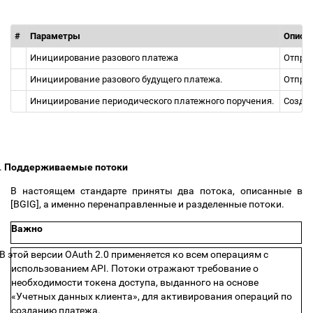
#
Параметры
Описа
Инициирование разового платежа
Отправ
Инициирование разового будущего платежа.
Отправ
Инициирование периодического платежного поручения.
Создан
.
Поддерживаемые потоки
В настоящем стандарте приняты два потока, описанные в
[BGIG], а именно перенаправленные и разделенные потоки.
Важно
В этой версии OAuth 2.0 применяется ко всем операциям с
использованием API. Потоки отражают требование о
необходимости токена доступа, выданного на основе
«Учетных данных клиента», для активирования операций по
созданию платежа.