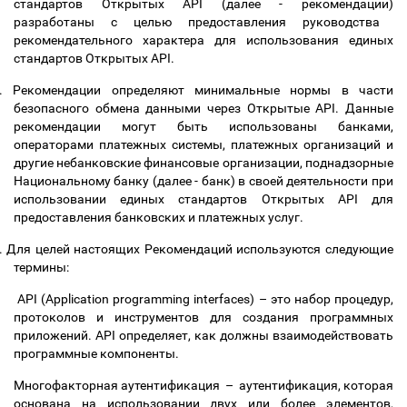
стандартов Открытых API (далее - рекомендации)
разработаны с целью предоставления руководства
рекомендательного характера для использования единых
стандартов Открытых
API.
.
Рекомендации определяют минимальные нормы в части
безопасного обмена данными через Открытые API. Данные
рекомендации могут быть использованы банками,
операторами платежных системы, платежных организаций
и
другие небанковские финансовые организации, поднадзорные
Национальному банку (далее - банк) в своей деятельности при
использовании единых стандартов Открытых
API
для
предоставления банковских и платежных услуг
.
.
Для целей настоящих Рекомендаций используются следующие
термины:
API (Application programming interfaces)
–
это набор процедур,
протоколов и инструментов для создания программных
приложений. API определяет, как должны взаимодействовать
программные компоненты.
Многофакторная аутентификация
–
аутентификация, которая
основана на использовании двух или более элементов,