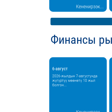
Кененирээк...
Финансы ры
6-август
2026-жылдын 7-августунда
жүгүртүү мөөнөтү 10 жыл
болгон...
Кененирээк...