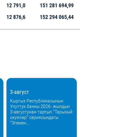
12 791,0
151 281 694,99
12 876,6
152 294 065,44
3-август
Кыргыз Республикасынын
Улуттук банкы 2026- жылдын
3-августунан тартып "Тарыхый
окуялар" сериясындагы
"Эгемен...