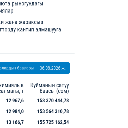
люта рыногундагы
иялар
ки жана жараксыз
тторду кантип алмашууга
алардын баалары
06.08.2026-ж.
химиялык
Куйманын сатуу
салмагы, г
баасы (сом)
12 967,6
153 370 444,78
12 984,0
153 564 310,78
13 166,7
155 725 162,54