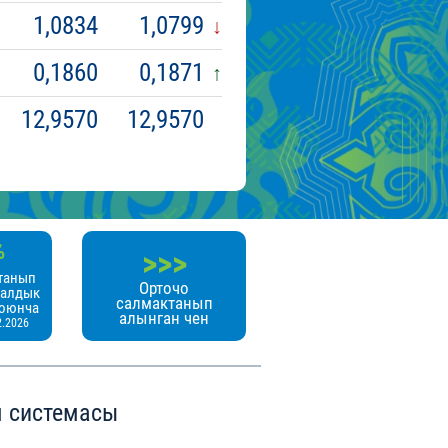
1,0834
1,0799
0,1860
0,1871
12,9570
12,9570
%
>>>
танып
Орточо
налдык
салмактанып
боюнча
алынган чен
2.2026
 системасы