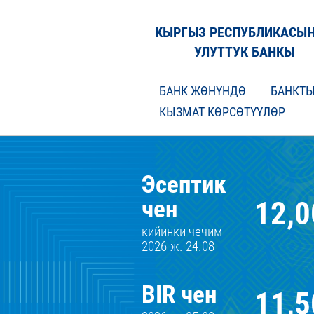
КЫРГЫЗ РЕСПУБЛИКАСЫ
УЛУТТУК БАНКЫ
БАНК ЖӨНҮНДӨ
БАНКТЫ
КЫЗМАТ КӨРСӨТҮҮЛӨР
Эсептик
12,
чен
кийинки чечим
2026-ж. 24.08
BIR чен
11,