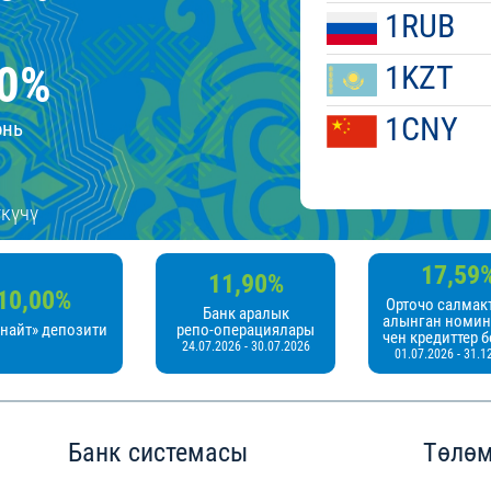
1RUB
,0%
1KZT
1CNY
юнь
күчү
17,59
11,90%
10,00%
Орточо салмак
Банк аралык
алынган номи
найт» депозити
репо-операциялары
чен кредиттер 
24.07.2026 - 30.07.2026
01.07.2026 - 31.1
Банк системасы
Төлөм