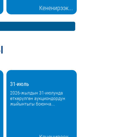
Кененирээк...
ы
31-июль
2026-жылдын 31-июлунда
өткөрүлгөн аукциондордун
жыйынтыгы боюнча...
Кененирээк...