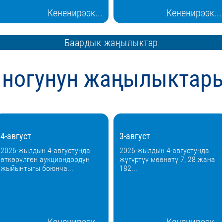
Кененирээк...
Кененирээк...
Баардык жаңылыктар
ногунун жаңылыктар
4-август
3-август
2026-жылдын 4-августунда
2026-жылдын 4-августунда
өткөрүлгөн аукциондордун
жүгүртүү мөөнөтү 7, 28 жана
жыйынтыгы боюнча...
182...
Кененирээк...
Кененирээк...