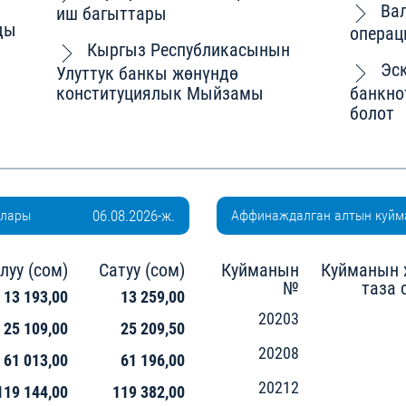
Ва
иш багыттары
ды
операц
Кыргыз Республикасынын
Эс
Улуттук банкы жөнүндө
конституциялык Мыйзамы
банкно
болот
алары
06.08.2026-ж.
Аффинаждалган алтын куйм
луу (сом)
Сатуу (сом)
Куйманын
Куйманын 
№
таза 
13 193,00
13 259,00
20203
25 109,00
25 209,50
20208
61 013,00
61 196,00
20212
119 144,00
119 382,00