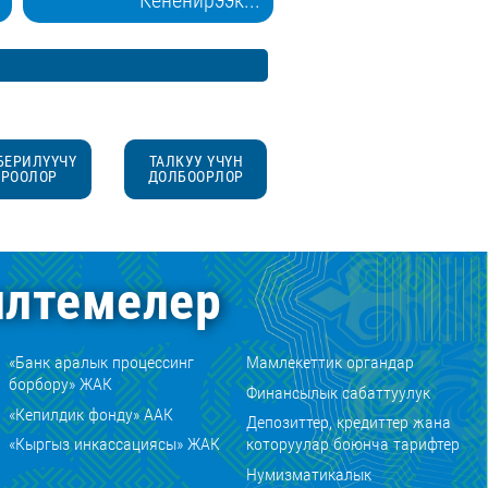
БЕРИЛҮҮЧҮ
ТАЛКУУ ҮЧҮН
УРООЛОР
ДОЛБООРЛОР
лтемелер
«Банк аралык процессинг
Мамлекеттик органдар
борбору» ЖАК
Финансылык сабаттуулук
«Кепилдик фонду» ААК
Депозиттер, кредиттер жана
«Кыргыз инкассациясы» ЖАК
которуулар боюнча тарифтер
Нумизматикалык