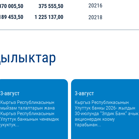
20216
370 005,50
375 555,50
189 453,50
1 225 137,00
20218
ңылыктар
3-август
3-август
Кыргыз Республикасынын
Кыргыз Республикасынын
мыйзам талаптарын жана
Улуттук банкы 2026- жылдын
Кыргыз Республикасынын
30-июлунда "Элдик Банк" ачык
Улуттук банкынын ченемдик
акционердик коому
укуктук...
тарабынан...