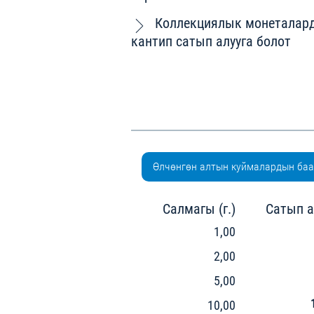
Коллекциялык монеталар
кантип сатып алууга болот
Өлчөнгөн алтын куймалардын ба
Салмагы (г.)
Сатып а
1,00
2,00
5,00
10,00