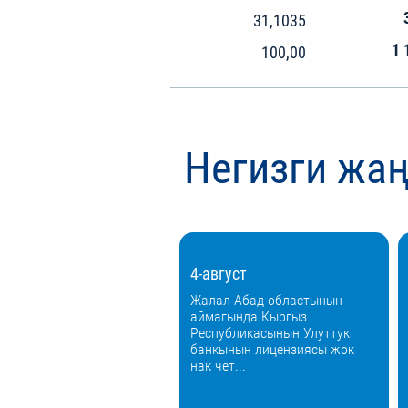
31,1035
1 
100,00
Негизги жа
4-август
Жалал-Абад областынын
аймагында Кыргыз
Республикасынын Улуттук
банкынын лицензиясы жок
нак чет...