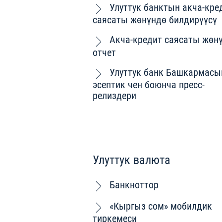
Улуттук банктын акча-кре
саясаты жөнүндө билдирүүсү
Акча-кредит саясаты жөн
отчет
Улуттук банк Башкармас
эсептик чен боюнча пресс-
релиздери
Улуттук валюта
Банкноттор
«Кыргыз сом» мобилдик
тиркемеси