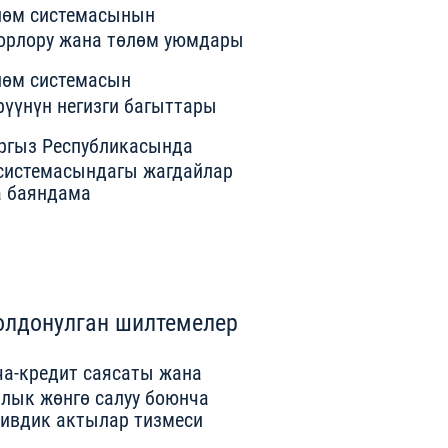
лөм системасынын
орлору жана төлөм уюмдары
лөм системасын
рүүнүн негизги багыттары
ргыз Республикасында
системасындагы жагдайлар
 баяндама
олдонулган шилтемелер
ча-кредит саясаты жана
лык жөнгө салуу боюнча
ивдик актылар тизмеси