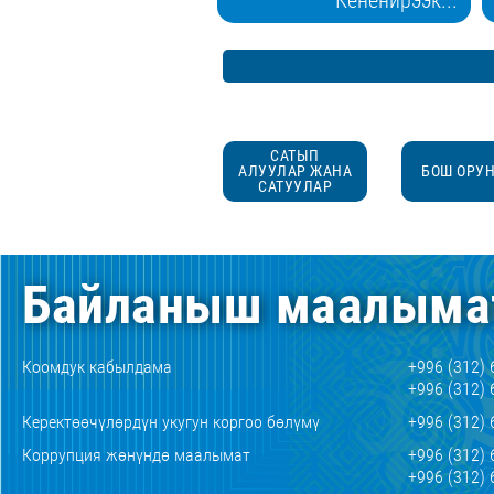
САТЫП
АЛУУЛАР ЖАНА
БОШ ОРУ
САТУУЛАР
Байланыш маалыма
Коомдук кабылдама
+996 (312) 
+996 (312) 
Керектөөчүлөрдүн укугун коргоо бөлүмү
+996 (312) 
Коррупция жөнүндө маалымат
+996 (312) 
+996 (312) 