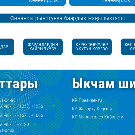
Финансы рыногунун баардык жаңылыктары
ЖАРАНДАРДЫН
КЕРЕКТӨӨЧҮЛӨР
КӨП 
НДАР
КАЙРЫЛУУСУ
УКУГУН КОРГОО
С
ттары
Ыкчам ши
61-04-86
КР Президенти
66-90-15 +1257, +1256
КР Жогорку Кеңеши
66-90-15 +1671, +1666
КР Министрлер Кабинети
66-90-15 +2120
61-04-00