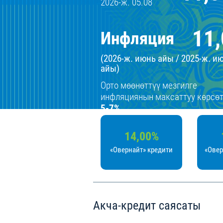
2026-ж. 05.08
11
Инфляция
(2026-ж. июнь айы / 2025-ж. и
айы)
Орто мөөнөттүү мезгилге
инфляциянын максаттуу көрсөт
5-7%
14,00%
«Овернайт» кредити
«Овер
Акча-кредит саясаты