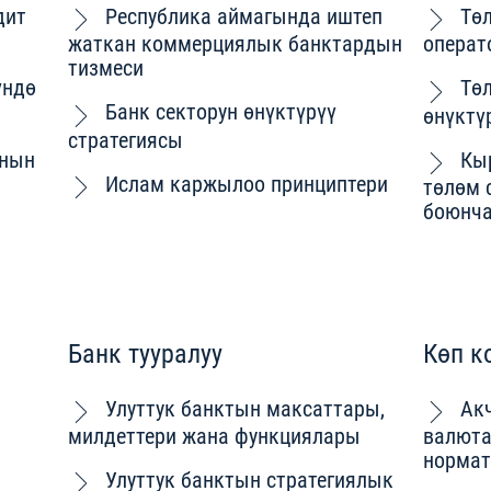
дит
Республика аймагында иштеп
Тө
жаткан коммерциялык банктардын
операт
тизмеси
үндө
Тө
Банк секторун өнүктүрүү
өнүктү
стратегиясы
ынын
Кы
Ислам каржылоо принциптери
төлөм 
боюнча
Банк тууралуу
Көп к
Улуттук банктын максаттары,
Ак
милдеттери жана функциялары
валюта
нормат
Улуттук банктын стратегиялык