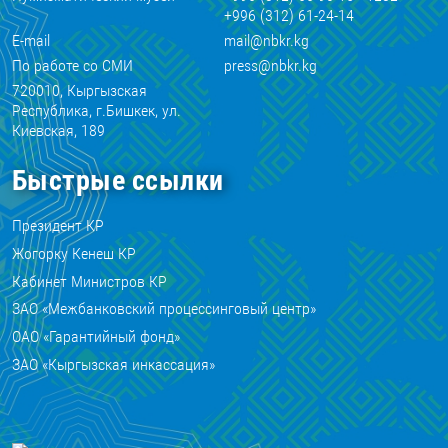
+996 (312) 61-24-14
E-mail
mail@nbkr.kg
По работе со СМИ
press@nbkr.kg
720010, Кыргызская
Республика, г.Бишкек, ул.
Киевская, 189
Быстрые ссылки
Президент КР
Жогорку Кенеш КР
Кабинет Министров КР
ЗАО «Межбанковский процессинговый центр»
ОАО «Гарантийный фонд»
ЗАО «Кыргызская инкассация»