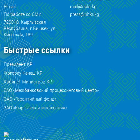
E-mail
mail@nbkr.kg
По работе со СМИ
press@nbkr.kg
720010, Кыргызская
Республика, г.Бишкек, ул.
Киевская, 189
Быстрые ссылки
Президент КР
Жогорку Кенеш КР
Кабинет Министров КР
ЗАО «Межбанковский процессинговый центр»
ОАО «Гарантийный фонд»
ЗАО «Кыргызская инкассация»