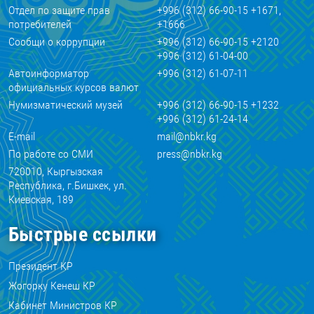
Отдел по защите прав
+996 (312) 66-90-15 +1671,
потребителей
+1666
Сообщи о коррупции
+996 (312) 66-90-15 +2120
+996 (312) 61-04-00
Автоинформатор
+996 (312) 61-07-11
официальных курсов валют
Нумизматический музей
+996 (312) 66-90-15 +1232
+996 (312) 61-24-14
E-mail
mail@nbkr.kg
По работе со СМИ
press@nbkr.kg
720010, Кыргызская
Республика, г.Бишкек, ул.
Киевская, 189
Быстрые ссылки
Президент КР
Жогорку Кенеш КР
Кабинет Министров КР