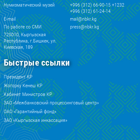
Нумизматический музей
+996 (312) 66-90-15 +1232
+996 (312) 61-24-14
E-mail
mail@nbkr.kg
По работе со СМИ
press@nbkr.kg
720010, Кыргызская
Республика, г.Бишкек, ул.
Киевская, 189
Быстрые ссылки
Президент КР
Жогорку Кенеш КР
Кабинет Министров КР
ЗАО «Межбанковский процессинговый центр»
ОАО «Гарантийный фонд»
ЗАО «Кыргызская инкассация»