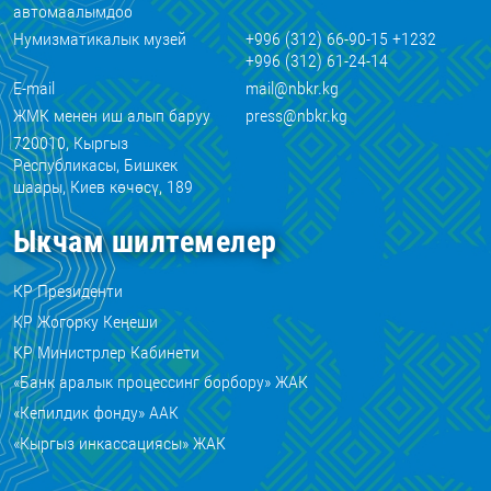
автомаалымдоо
Нумизматикалык музей
+996 (312) 66-90-15 +1232
+996 (312) 61-24-14
E-mail
mail@nbkr.kg
ЖМК менен иш алып баруу
press@nbkr.kg
720010, Кыргыз
Республикасы, Бишкек
шаары, Киев көчөсү, 189
Ыкчам шилтемелер
КР Президенти
КР Жогорку Кеңеши
КР Министрлер Кабинети
«Банк аралык процессинг борбору» ЖАК
«Кепилдик фонду» ААК
«Кыргыз инкассациясы» ЖАК