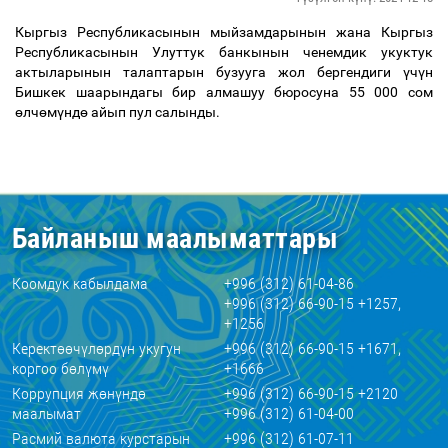
Кыргыз Республикасынын мыйзамдарынын жана Кыргыз
Республикасынын Улуттук банкынын ченемдик укуктук
актыларынын талаптарын бузууга жол бергендиги
ү
ч
ү
н
Бишкек шаарындагы бир алмашуу бюросуна 55 000 сом
ө
лч
ө
м
ү
нд
ө
айып пул салынды.
Байланыш маалыматтары
Коомдук кабылдама
+996 (312) 61-04-86
+996 (312) 66-90-15 +1257,
+1256
Керектөөчүлөрдүн укугун
+996 (312) 66-90-15 +1671,
коргоо бөлүмү
+1666
Коррупция жөнүндө
+996 (312) 66-90-15 +2120
маалымат
+996 (312) 61-04-00
Расмий валюта курстарын
+996 (312) 61-07-11