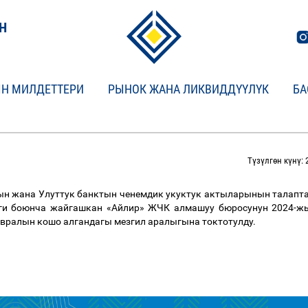
Н
Н МИЛДЕТТЕРИ
РЫНОК ЖАНА ЛИКВИДДҮҮЛҮК
БА
Түзүлгөн күнү: 
 жана Улуттук банктын ченемдик укуктук актыларынын талапта
реги боюнча жайгашкан
«Айлир» ЖЧК алмашуу бюросунун 2024-
вралын кошо алгандагы мезгил аралыгына токтотулду.