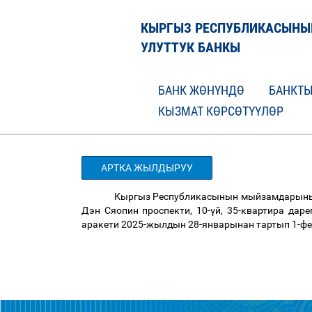
КЫРГЫЗ РЕСПУБЛИКАСЫНЫ
УЛУТТУК БАНКЫ
БАНК ЖӨНҮНДӨ
БАНКТЫ
КЫЗМАТ КӨРСӨТҮҮЛӨР
АРТКА ЖЫЛДЫРУУ
Кыргыз Республикасынын мыйзамдарынын
Дэн Сяопин проспекти, 10-
ү
й, 35-квартира да
аракети 2025-жылдын 28-январынан тартып 1-фе