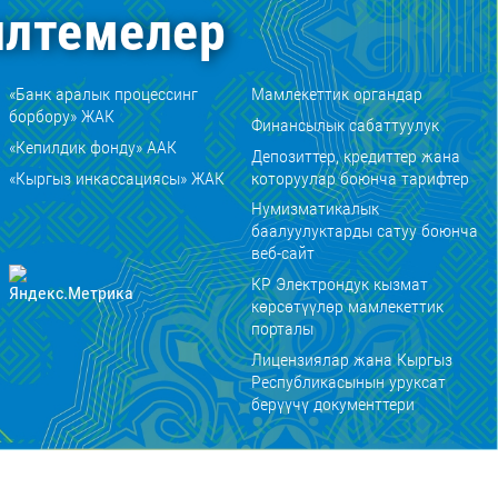
лтемелер
«Банк аралык процессинг
Мамлекеттик органдар
борбору» ЖАК
Финансылык сабаттуулук
«Кепилдик фонду» ААК
Депозиттер, кредиттер жана
«Кыргыз инкассациясы» ЖАК
которуулар боюнча тарифтер
Нумизматикалык
баалуулуктарды сатуу боюнча
веб-сайт
КР Электрондук кызмат
көрсөтүүлөр мамлекеттик
порталы
Лицензиялар жана Кыргыз
Республикасынын уруксат
берүүчү документтери