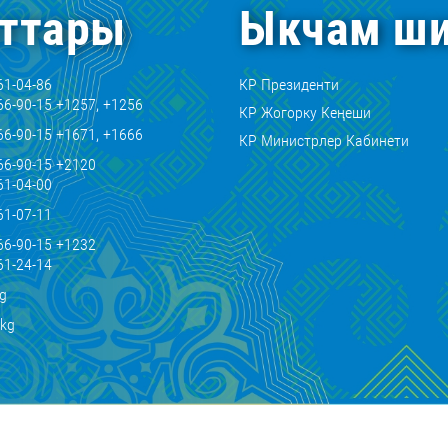
ттары
Ыкчам ши
61-04-86
КР Президенти
66-90-15 +1257, +1256
КР Жогорку Кеңеши
66-90-15 +1671, +1666
КР Министрлер Кабинети
66-90-15 +2120
61-04-00
61-07-11
66-90-15 +1232
61-24-14
kg
.kg