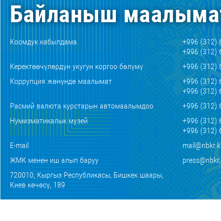
Байланыш маалыма
Коомдук кабылдама
+996 (312) 
+996 (312) 
Керектөөчүлөрдүн укугун коргоо бөлүмү
+996 (312) 
Коррупция жөнүндө маалымат
+996 (312) 
+996 (312) 
Расмий валюта курстарын автомаалымдоо
+996 (312) 
Нумизматикалык музей
+996 (312) 
+996 (312) 
E-mail
mail@nbkr.
ЖМК менен иш алып баруу
press@nbkr
720010, Кыргыз Республикасы, Бишкек шаары,
Киев көчөсү, 189