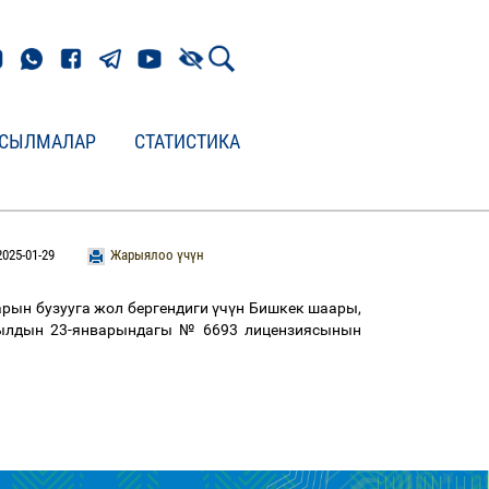
СЫЛМАЛАР
СТАТИСТИКА
2025-01-29
Жарыялоо үчүн
рын бузууга жол бергендиги
ү
ч
ү
н Бишкек шаары,
жылдын 23-январындагы № 6693
лицензиясынын