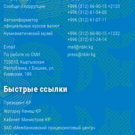
Сообщи о коррупции
+996 (312) 66-90-15 +2120
+996 (312) 61-04-00
Автоинформатор
+996 (312) 61-07-11
официальных курсов валют
Нумизматический музей
+996 (312) 66-90-15 +1232
+996 (312) 61-24-14
E-mail
mail@nbkr.kg
По работе со СМИ
press@nbkr.kg
720010, Кыргызская
Республика, г.Бишкек, ул.
Киевская, 189
Быстрые ссылки
Президент КР
Жогорку Кенеш КР
Кабинет Министров КР
ЗАО «Межбанковский процессинговый центр»