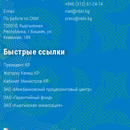
+996 (312) 61-24-14
E-mail
mail@nbkr.kg
По работе со СМИ
press@nbkr.kg
720010, Кыргызская
Республика, г.Бишкек, ул.
Киевская, 189
Быстрые ссылки
Президент КР
Жогорку Кенеш КР
Кабинет Министров КР
ЗАО «Межбанковский процессинговый центр»
ОАО «Гарантийный фонд»
ЗАО «Кыргызская инкассация»