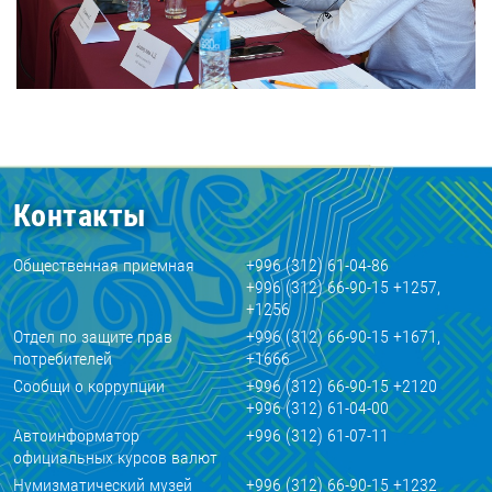
Контакты
Общественная приемная
+996 (312) 61-04-86
+996 (312) 66-90-15 +1257,
+1256
Отдел по защите прав
+996 (312) 66-90-15 +1671,
потребителей
+1666
Сообщи о коррупции
+996 (312) 66-90-15 +2120
+996 (312) 61-04-00
Автоинформатор
+996 (312) 61-07-11
официальных курсов валют
Нумизматический музей
+996 (312) 66-90-15 +1232