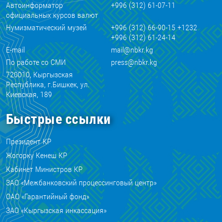
Автоинформатор
+996 (312) 61-07-11
официальных курсов валют
Нумизматический музей
+996 (312) 66-90-15 +1232
+996 (312) 61-24-14
E-mail
mail@nbkr.kg
По работе со СМИ
press@nbkr.kg
720010, Кыргызская
Республика, г.Бишкек, ул.
Киевская, 189
Быстрые ссылки
Президент КР
Жогорку Кенеш КР
Кабинет Министров КР
ЗАО «Межбанковский процессинговый центр»
ОАО «Гарантийный фонд»
ЗАО «Кыргызская инкассация»