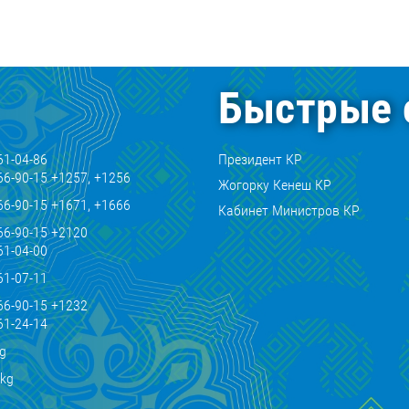
Быстрые 
61-04-86
Президент КР
66-90-15 +1257, +1256
Жогорку Кенеш КР
66-90-15 +1671, +1666
Кабинет Министров КР
66-90-15 +2120
61-04-00
61-07-11
66-90-15 +1232
61-24-14
kg
.kg