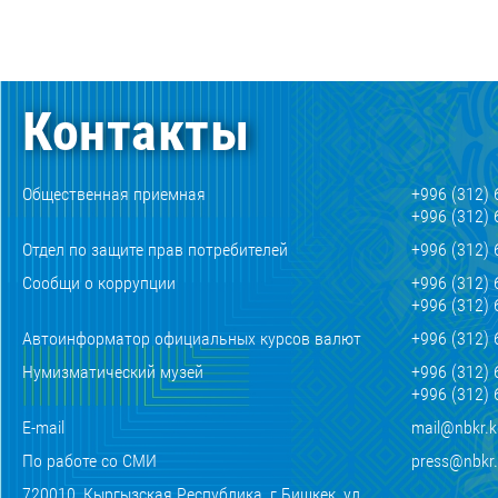
Контакты
Общественная приемная
+996 (312) 
+996 (312) 
Отдел по защите прав потребителей
+996 (312) 
Сообщи о коррупции
+996 (312) 
+996 (312) 
Автоинформатор официальных курсов валют
+996 (312) 
Нумизматический музей
+996 (312) 
+996 (312) 
E-mail
mail@nbkr.
По работе со СМИ
press@nbkr
720010, Кыргызская Республика, г.Бишкек, ул.