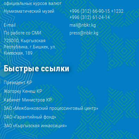
официальных курсов валют
Нумизматический музей
+996 (312) 66-90-15 +1232
+996 (312) 61-24-14
E-mail
mail@nbkr.kg
По работе со СМИ
press@nbkr.kg
720010, Кыргызская
Республика, г.Бишкек, ул.
Киевская, 189
Быстрые ссылки
Президент КР
Жогорку Кенеш КР
Кабинет Министров КР
ЗАО «Межбанковский процессинговый центр»
ОАО «Гарантийный фонд»
ЗАО «Кыргызская инкассация»