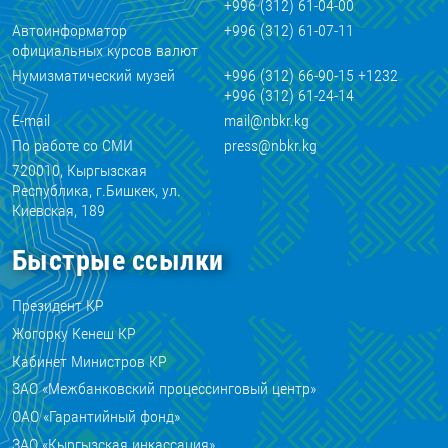
+996 (312) 61-04-00
Автоинформатор
+996 (312) 61-07-11
официальных курсов валют
Нумизматический музей
+996 (312) 66-90-15 +1232
+996 (312) 61-24-14
E-mail
mail@nbkr.kg
По работе со СМИ
press@nbkr.kg
720010, Кыргызская
Республика, г.Бишкек, ул.
Киевская, 189
Быстрые ссылки
Президент КР
Жогорку Кенеш КР
Кабинет Министров КР
ЗАО «Межбанковский процессинговый центр»
ОАО «Гарантийный фонд»
ЗАО «Кыргызская инкассация»