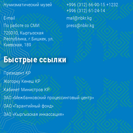
Нумизматический музей
+996 (312) 66-90-15 +1232
+996 (312) 61-24-14
E-mail
mail@nbkr.kg
По работе со СМИ
press@nbkr.kg
720010, Кыргызская
Республика, г.Бишкек, ул.
Киевская, 189
Быстрые ссылки
Президент КР
Жогорку Кенеш КР
Кабинет Министров КР
ЗАО «Межбанковский процессинговый центр»
ОАО «Гарантийный фонд»
ЗАО «Кыргызская инкассация»