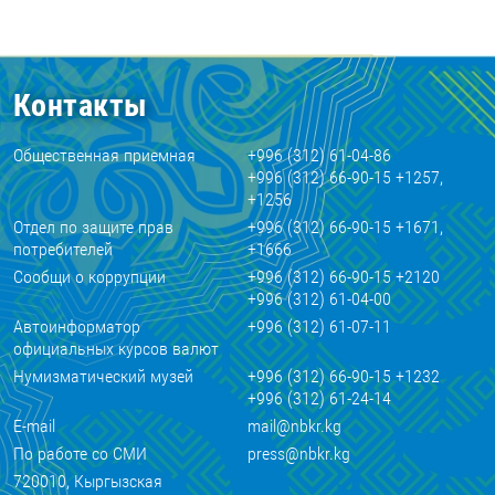
Контакты
Общественная приемная
+996 (312) 61-04-86
+996 (312) 66-90-15 +1257,
+1256
Отдел по защите прав
+996 (312) 66-90-15 +1671,
потребителей
+1666
Сообщи о коррупции
+996 (312) 66-90-15 +2120
+996 (312) 61-04-00
Автоинформатор
+996 (312) 61-07-11
официальных курсов валют
Нумизматический музей
+996 (312) 66-90-15 +1232
+996 (312) 61-24-14
E-mail
mail@nbkr.kg
По работе со СМИ
press@nbkr.kg
720010, Кыргызская