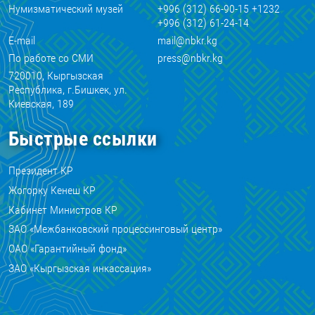
Нумизматический музей
+996 (312) 66-90-15 +1232
+996 (312) 61-24-14
E-mail
mail@nbkr.kg
По работе со СМИ
press@nbkr.kg
720010, Кыргызская
Республика, г.Бишкек, ул.
Киевская, 189
Быстрые ссылки
Президент КР
Жогорку Кенеш КР
Кабинет Министров КР
ЗАО «Межбанковский процессинговый центр»
ОАО «Гарантийный фонд»
ЗАО «Кыргызская инкассация»