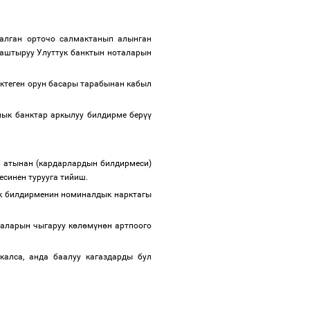
алган орточо салмактанып алынган
гаштыруу Улуттук банктын ноталарын
ктеген орун басары тарабынан кабыл
лык банктар аркылуу билдирме бер
үү
н атынан (кардарлардын билдирмеси)
месинен турууга тийиш.
к билдирменин номиналдык нарктагы
аларын чыгаруу к
ө
л
ө
м
ү
н
ө
н артпоого
калса, анда баалуу кагаздарды бул