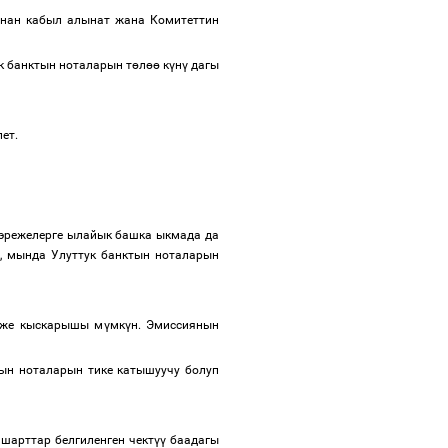
нан кабыл алынат жана Комитеттин
ук банктын ноталарын т
ө
л
өө
к
ү
н
ү
дагы
илет.
 эрежелерге ылайык башка ыкмада да
, мында Улуттук банктын ноталарын
же кыскарышы м
ү
мк
ү
н. Эмиссиянын
тын ноталарын тике катышуучу болуп
 шарттар белгиленген чект
үү
баадагы