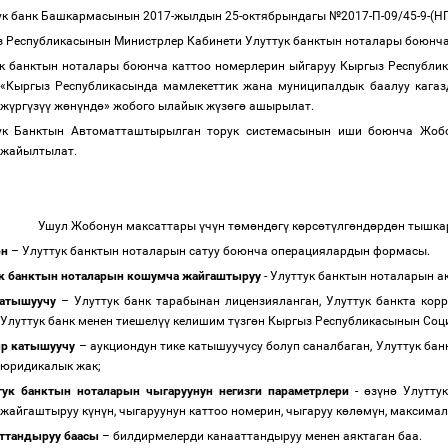
ук банк Башкармасынын 2017-жылдын
25-октябрындагы №2017-П-09/45-9-(Н
 Республикасынын Министрлер Кабинети Улуттук банктын ноталары боюнча
ук банктын ноталары боюнча каттоо номерлерин ыйгаруу Кыргыз Республ
«Кыргыз Республикасында мамлекеттик жана муниципалдык баалуу кагаз
ж
ү
рг
ү
з
үү
ж
ө
н
ү
нд
ө
» жобого ылайык ж
ү
з
ө
г
ө
ашырылат.
ук Банктын Автоматташтырылган торук системасынын иши боюнча Жобо
жайылтылат.
Ушул Жобонун максаттары
ү
ч
ү
н т
ө
м
ө
нд
ө
г
ү
к
ө
рс
ө
т
ү
лг
ө
нд
ө
рд
ө
н тышка
он
–
Улуттук банктын ноталарын сатуу боюнча операциялардын формасы.
к банктын ноталарын кошумча жайгаштыруу
- Улуттук банктын ноталарын 
катышуучу
–
Улуттук банк тарабынан лицензияланган, Улуттук банкта корр
Улуттук банк менен тиешел
үү
келишим т
ү
зг
ө
н Кыргыз Республикасынын Соци
р катышуучу
–
аукциондун тике катышуучусу болуп саналбаган, Улуттук ба
юридикалык жак;
тук банктын ноталарын чыгаруунун негизги параметрлери
-
ө
з
ү
н
ө
Улуттук
жайгаштыруу к
ү
н
ү
н, чыгаруунун каттоо номерин, чыгаруу к
ө
л
ө
м
ү
н, максима
ттандыруу баасы
–
билдирмелерди канааттандыруу менен аяктаган баа.