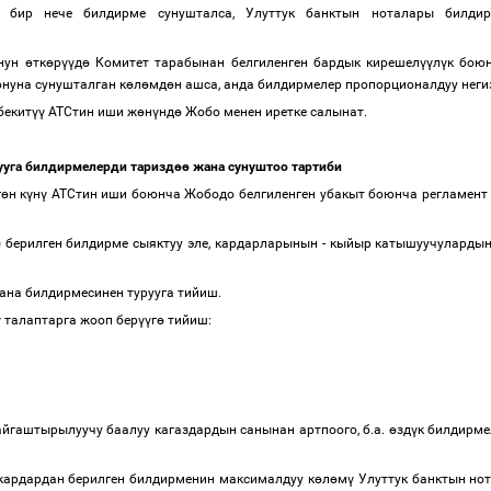
бир нече билдирме сунушталса, Улуттук банктын ноталары билдир
онун
ө
тк
ө
р
үү
д
ө
Комитет тарабынан белгиленген бардык кирешел
үү
л
ү
к бою
нуна сунушталган к
ө
л
ө
мд
ө
н ашса, анда билдирмелер пропорционалдуу не
бекит
үү
АТСтин иши ж
ө
н
ү
нд
ө
Жобо менен иретке салынат.
уга билдирмелерди таризд
өө
жана сунуштоо тартиби
г
ө
н к
ү
н
ү
АТСтин иши боюнча Жободо белгиленген убакыт боюнча регламент
) берилген билдирме сыяктуу эле, кардарларынын - кыйыр катышуучуларды
гана билдирмесинен турууга тийиш.
ү
талаптарга жооп бер
үү
г
ө
тийиш:
йгаштырылуучу баалуу кагаздардын санынан артпоого, б.а.
ө
зд
ү
к билдирме
кардардан берилген билдирменин максималдуу к
ө
л
ө
м
ү
Улуттук банктын нот