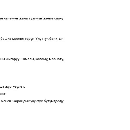
н к
ө
л
ө
м
ү
н жана т
ү
з
ү
м
ү
н ж
ө
нг
ө
салуу
 башка м
өө
н
ө
тт
ө
р
ү
н Улуттук банктын
ны чыгаруу ыкмасы, к
ө
л
ө
м
ү
, м
өө
н
ө
т
ү
,
.
 да ж
ү
рг
ү
з
ү
л
ө
т.
ышат.
 менен жарандык-укуктук б
ү
т
ү
мд
ө
рд
ү