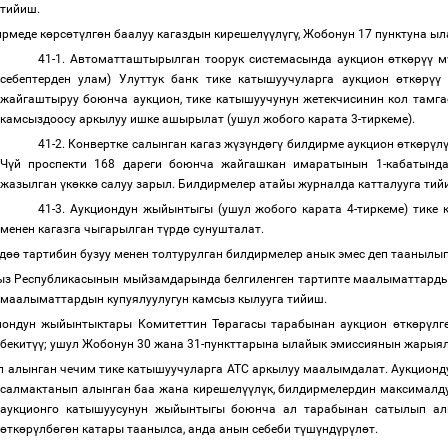
тийиш.
рмеде к
ө
рс
ө
т
ү
лг
ө
н баалуу кагаздын кирешел
үү
л
ү
г
ү
, Жобонун 17 пунктуна ы
41-1. Автоматташтырылган тоорук системасында аукцион
ө
тк
ө
р
үү
м
себептерден улам) Улуттук банк тике катышуучуларга аукцион
ө
тк
ө
р
үү
жайгаштыруу боюнча аукцион, тике катышуучунун жетекчисинин кол тамг
камсыздоосу аркылуу ишке ашырылат (ушул жобого карата 3-тиркеме).
41-2. Конвертке салынган кагаз ж
ү
з
ү
нд
ө
г
ү
билдирме аукцион
ө
тк
ө
р
ү
л
Ч
ү
й проспекти 168 дареги боюнча жайгашкан имаратынын 1-кабатында
жазылган
ү
к
ө
кк
ө
салуу зарыл. Билдирмелер атайы журналда катталууга ти
41-3. Аукциондун жыйынтыгы (ушул жобого карата 4-тиркеме) тик
менен кагазга чыгарылган т
ү
рд
ө
сунушталат.
д
өө
тартибин бузуу менен толтурулган билдирмелер анык эмес деп тааныл
ыз Республикасынын мыйзамдарында белгиленген тартипте маалыматтарды
маалыматтардын купуялуулугун камсыз кылууга тийиш.
иондун жыйынтыктары Комитеттин Т
ө
рагасы тарабынан аукцион
ө
тк
ө
р
ү
лг
бекит
үү
; ушул Жобонун 30 жана 31-пункттарына ылайык эмиссиянын жарыял
 алынган чечим тике катышуучуларга АТС аркылуу маалымдалат. Аукционду
салмактанып алынган баа жана кирешел
үү
л
ү
к, билдирмелердин максималд
аукционго катышуусунун жыйынтыгы боюнча ал тарабынан сатылып а
ө
тк
ө
р
ү
лб
ө
г
ө
н катары таанылса, анда анын себеби т
ү
ш
ү
нд
ү
р
ү
л
ө
т.