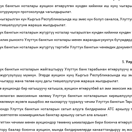
тук банктын ноталары аукцион
ө
тк
ө
р
ү
лг
ө
н к
ү
нд
ө
н кийинки иш к
ү
н
ү
чыгарыл
отурумунун протоколунда чагылдырылат.
чыгарылган к
ү
н Кыргыз Республикасында иш эмес к
ү
н болуп саналса, Улутт
тиешел
үү
л
ү
г
ү
н
ө
жараша жылдырылат.
ук банктын ноталарын ж
ү
г
ү
рт
үү
ноталар чыгарылган к
ү
нд
ө
н кийинки к
ү
нд
ө
н
илик рынокто Улуттук банктын ноталары менен жарандык-укуктук б
ү
т
ү
мд
ө
р
ук банктын ноталарын ж
ү
г
ү
рт
үү
тартиби Улуттук банктын ченемдик докумен
5.
Улу
тук банктын ноталарын жайгаштыруу Улуттук банк тарабынан
ө
тк
ө
р
ү
л
үү
ч
ү
а
ж
ү
рг
ү
з
ү
л
ү
ш
ү
м
ү
мк
ү
н. Эгерде аукцион к
ү
н
ү
Кыргыз Республикасында иш эм
чыгаруу жана т
ө
л
өө
к
ү
н
ү
дагы тиешел
үү
л
ү
г
ү
н
ө
жараша жылдырылат.
е аукциондо бир катышуучу катышса, аукцион
ө
тк
ө
р
ү
лб
ө
й ал эми эмиссия ж
яланган эмиссиянын к
ө
л
ө
м
ү
Улуттук банктын ноталарынын кирешел
үү
л
ү
к
ө
л
ө
м
ү
н ж
ү
з
ө
г
ө
ашырбоо же кыскартуу тууралуу чечим Улуттук банктын Т
ө
р
иондо Улуттук банктын ноталарын сатып алууга билдирмени АТС аркылуу 
эсептелген коммерциялык банктар аркылуу сатып ала алышат.
еттин чечими менен аукциондор т
ө
м
ө
нк
ү
ыкмалардын бири боюнча
ө
тк
ө
р
ү
л
гору баалар боюнча аукцион, мында билдирмелерди канааттандыруу э
ң
жог