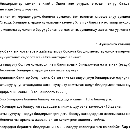
билдирмелер менен аяктайт. Ошол эле учурда, эгерде чект
үү
баада 
негизде б
ө
л
ү
шт
ү
р
ү
л
ө
т;
лгиленген кирешел
үү
л
ү
к боюнча аукцион. Белгиленген киреше алуу аукци
Эгерде, билдирмелердин суммардык к
ө
л
ө
м
ү
Улуттук банктын ноталар аукцио
рмелерди аукционго бер
үү
убакыт регламенти, аукционду иштеп чыгуу жана 
6.
Аукционго катышу
тук банктын ноталарын жайгаштыруу боюнча билдирмелер аукцион
ө
тк
ө
р
ү
л
сунушталат, о
ң
долот жана/же кайтарып алынат.
 катышуучу болгон коммерциялык банктардын билдирмеси
ө
з атынан (
ө
зд
ү
к
берилген билдирмелерди да камтышы м
ү
мк
ү
н.
рциялык банктар болуп саналбаган тике катышуучунун билдирмеси
ө
з
ү
н
ү
н 
катышуучунун атаандаша алган сунушту камтыган
ө
зд
ү
к билдирмеси т
ө
м
ө
нк
лдирменин саны
–
3-т
ө
н ашпоого тийиш,
 бир билдирме боюнча баалуу кагаздардын саны
–
10го б
ө
л
ү
н
үү
г
ө
,
р билдирмеде баалуу кагаздардын минималдуу саны кеминде - 10 даана.
 катышуучунун
ө
зд
ү
к билдирмелериндеги баалуу кагаздардын жалпы саны жа
боюнча чыгарылыш жарыяланган к
ө
л
ө
м
ү
н
ө
н ашпоого тийиш.
ардардан берилген билдирменин минималдуу к
ө
л
ө
м
ү
н
ө
чек коюлбайт. Бир 