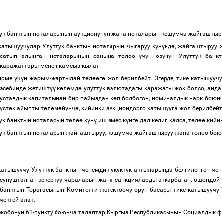
ук банктын ноталарынын аукционунун жана ноталарын кошумча жайгашты
катышуучулар Улуттук банктын ноталарын чыгаруу к
ү
н
ү
нд
ө
, жайгаштыруу 
сатып алынган ноталарынын санына т
ө
л
өө
ү
ч
ү
н
ө
з
ү
н
ү
н Улуттук банкт
каражаттары менен камсыз кылат.
ирме
ү
ч
ү
н жарым-жартылай т
ө
л
өө
г
ө
жол берилбейт. Эгерде, тике катышууч
эсебинде жетишт
үү
к
ө
л
ө
мд
ө
улуттук валютадагы каражаты жок болсо, анда
уставдык капиталынан бир пайыздан к
ө
п болбогон, номиналдык нарк боюнч
ү
ст
ө
к айыпты т
ө
л
ө
м
ө
й
ү
нч
ө
, кийинки аукциондорго катышууга жол берилбей
ук банктын ноталарын т
ө
л
өө
к
ү
н
ү
иш эмес к
ү
нг
ө
дал келип калса, т
ө
л
өө
кийин
ук банктын ноталарын жайгаштыруу, кошумча жайгаштыруу жана т
ө
л
өө
боюн
катышуучу Улуттук банктын ченемдик укуктук актыларында белгиленген чен
сунушталган эскерт
үү
чараларын жана санкцияларды аткарбаган, ошондой 
банктын Т
ө
рагасынын Комитетти жетект
өө
ч
ү
орун басары тике катышуучу 
чектей алат.
жобонун 61-пункту боюнча талаптар Кыргыз Республикасынын Социалдык ф