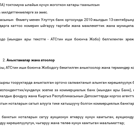
ПА)
токтомуна ылайык к
ү
ч
ү
н жоготкон катары таанылсын
 милдеттенмелерге ээ эмес.
икасынын
Ө
км
ө
т
ү
менен Улуттук банк ортосунда 2010-жылдын 13-сентябрын
дарга каттоо номерин ыйгаруу тартиби жана мамлекеттик жана муниципа
до (мындан ары текстте - АТСтин иши боюнча Жобо) белгиленген эре
2.
Аныктамалар жана атоолор
ры, АТСтин иши боюнча Жободогу бекитилген аныктоолор жана терминдер к
акыркы тооруктарда аныкталган орточо салмактанып алынган кирешел
үү
л
ү
к 
еспонденттик/к
ү
нд
ө
л
ү
к эсепке ээ коммерциалык банк (мындан ары Банк),
алдык фондусу жана Кыргыз Республикасынын Депозиттерди коргоо агенттиг
нктын ноталарын сатып алууга тике катышуучу болгон коммерциялык банктар
 банктын ноталарын сатуу аукционун
ө
тк
ө
р
үү
к
ү
н
ү
н камтыган, аукционд
лдуу кирешел
үү
л
ү
г
ү
н, чыгаруу жана т
ө
л
өө
к
ү
н
ү
н камтыган маалыматтар;