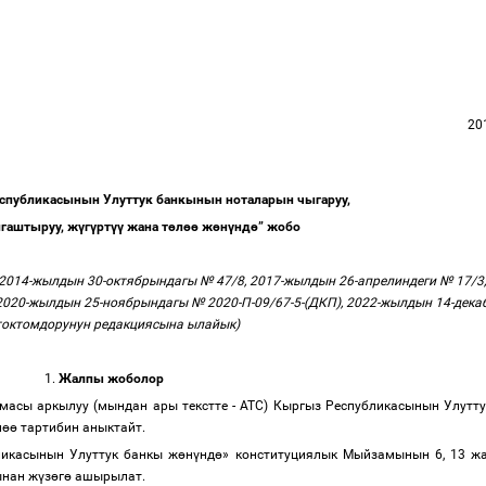
20
спубликасынын Улуттук банкынын ноталарын чыгаруу,
гаштыруу, ж
ү
г
ү
рт
үү
жана т
ө
л
өө
ж
ө
н
ү
нд
ө
” жобо
2014-жылдын 30-октябрындагы № 47/8, 2017-жылдын 26-апрелиндеги № 17/3
 2020-жылдын 25-ноябрындагы № 2020-П-09/67-5-(ДКП), 2022-жылдын 14-дека
токтомдорунун редакциясына ылайык)
1.
Жалпы жоболор
асы аркылуу (мындан ары текстте - АТС) Кыргыз Республикасынын Улутт
л
өө
тартибин аныктайт.
ликасынын Улуттук банкы ж
ө
н
ү
нд
ө
» конституциялык Мыйзамынын 6, 13 жа
ынан ж
ү
з
ө
г
ө
ашырылат.