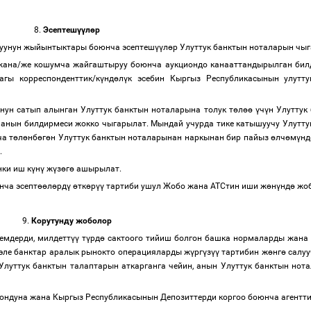
8.
Эсептеш
үү
л
ө
р
руунун жыйынтыктары боюнча эсептеш
үү
л
ө
р Улуттук банктын ноталарын чыг
жана/же кошумча жайгаштыруу боюнча аукциондо канааттандырылган билд
агы корреспонденттик/к
ү
нд
ө
л
ү
к эсебин Кыргыз Республикасынын улутт
унун сатып алынган Улуттук банктын ноталарына толук т
ө
л
өө
ү
ч
ү
н Улуттук
 анын билдирмеси жокко чыгарылат. Мындай учурда тике катышуучу Улуттук
а т
ө
л
ө
нб
ө
г
ө
н Улуттук банктын ноталарынан наркынан бир пайыз
ө
лч
ө
м
ү
нд
т.
ки иш к
ү
н
ү
ж
ү
з
ө
г
ө
ашырылат.
ча эсепт
өө
л
ө
рд
ү
ө
тк
ө
р
үү
тартиби ушул Жобо жана АТСтин иши ж
ө
н
ү
нд
ө
жоб
9.
Корутунду жоболор
емдерди, милдетт
үү
т
ү
рд
ө
сактоого тийиш болгон башка нормаларды жана 
эле банктар аралык рынокто операцияларды ж
ү
рг
ү
з
үү
тартибин ж
ө
нг
ө
салуу
Улуттук банктын талаптарын аткарганга чейин, анын Улуттук банктын нота
ондуна жана Кыргыз Республикасынын Депозиттерди коргоо боюнча агентт