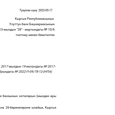
Түзүлгөн күнү: 2023-05-17
Кыргыз Республикасынын
Улуттук банк Башкармасынын
13-жылдын "28" - мартындагы № 10/6
токтому менен бекитилген
, 2017-жылдын 19-июлундагы № 2017-
брындагы № 2022-П-09/78-12-(НПА)
ук банкынын ноталарын (мындан ары
на 26-беренелерине ылайык, Кыргыз