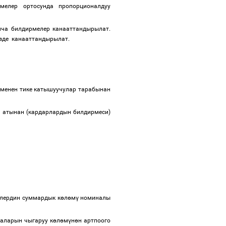
мелер ортосунда пропорционалдуу
нча билдирмелер канааттандырылат.
гизде канааттандырылат.
 менен тике катышуучулар тарабынан
н атынан (кардарлардын билдирмеси)
лердин суммардык к
ө
л
ө
м
ү
номиналы
аларын чыгаруу к
ө
л
ө
м
ү
н
ө
н артпоого