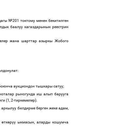
дагы №201 токтому менен бекитилген
лдык баалуу кагаздарынын реестрин
желер жана шарттар азыркы Жобого
олдонулат:
боюнча аукциондон тышкары сатуу;
 ноталар рыногунда иш алып барууга
и (1, 2-тиркемелер).
 аркылуу билдирме берген жеке адам,
у
ө
тк
ө
р
үү
ыкмасын, аларды кошумча