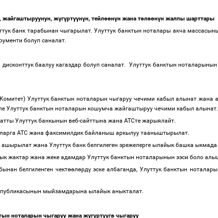
, жайгаштыруунун, ж
ү
г
ү
рт
үү
н
ү
н, тейл
өө
н
ү
н жана т
ө
л
өө
н
ү
н жалпы шарттары
тук банк тарабынан чыгарылат. Улуттук банктын ноталары акча массасыны
трументи болуп саналат.
н дисконттук баалуу кагаздар болуп саналат. Улуттук банктын ноталарынын
 Комитет) Улуттук банктын ноталарын чыгаруу чечими кабыл алынат жана а
эле Улуттук банктын ноталарын кошумча жайгаштыруу чечими кабыл алынат
тты Улуттук банкынын веб-сайттына жана АТСте жарыялайт.
чуларга АТС жана факсимилдик байланыш аркылуу тааныштырылат.
ашырылат жана Улуттук банк белгилеген эрежелерге ылайык башка ыкмада
лык жактар жана жеке адамдар Улуттук банктын ноталарынын ээси боло ал
бынан белгиленген чект
өө
л
ө
рд
ү
эске албаганда, Улуттук банктын ноталары
Республикасынын мыйзамдарына ылайык аныкталат.
тын ноталарын чыгаруу жана ж
ү
г
ү
рт
үү
г
ө
чыгаруу