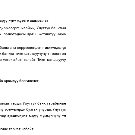
аруу к
ү
н
ү
ж
ү
з
ө
г
ө
ашырылат.
ирмелерге ылайык, Улуттук банктын
ук валютадасындагы жетишт
үү
акча
 банктагы корреспонденттик/к
ү
нд
ө
л
ү
к
 банкка тике катышуучунун т
ө
л
ө
нг
ө
н
ө
ү
ст
ө
к айып т
ө
л
ө
йт. Тике катышуучу
о аркылуу белгиленет.
лимиттерди, Улуттук банк тарабынан
чу эрежелерди бузган учурда, Улуттук
лар аукционуна кир
үү
м
ү
мк
ү
нч
ү
л
ү
г
ү
н
игине таркатылбайт.