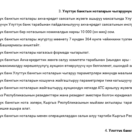
3.
Улуттук банктын ноталарын чыгаруунун
ук банктын ноталары акча-кредит саясатын ж
ү
з
ө
г
ө
ашыруу максатында Улут
ү
ч
ү
н Улуттук банк тарабынан пайдаланылуучу акча-кредит саясатынын инс
ук банктын бир нотасынын номиналдык наркы 10 000 (он ми
ң
) сом.
ук банктын ноталары ж
ү
г
ү
рт
үү
м
өө
н
ө
т
ү
7 к
ү
нд
ө
н 364 к
ү
нг
ө
чейинкини т
ү
зг
ө
Башкармасы аныктайт.
ук банктын ноталары кагазсыз формада чыгарылат.
ук банктын Акча-кредиттик ж
ө
нг
ө
салуу комитети тарабынан (мындан ары -
максималдуу кирешел
үү
л
ү
г
ү
, аукцион
ө
тк
ө
р
ү
л
үү
ч
ү
к
ү
н белгиленет, ошондой 
ук банк Улуттук банктын ноталарын чыгаруу параметрлери ж
ө
н
ү
нд
ө
маалыма
ук банктын ноталарын кошумча жайгаштыруу параметрлери тике катышуу
ук банктын ноталарын жайгаштыруу, аукциондук негизде АТС аркылуу ж
ү
з
ө
г
ө
з Республикасынын резиденттери жана резидент эместери болгон юридика
тук банктын нота ээлери, Кыргыз Республикасынын мыйзам актылары тара
ишке ашыра алат.
ук банктын ноталары менен операциялардан салык алуу тартиби Кыргыз 
4.
Улуттук банк