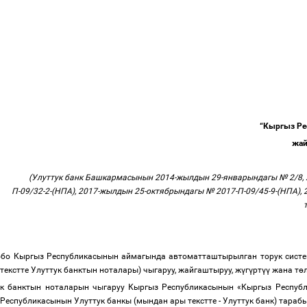
“Кыргыз Ре
жай
(Улуттук банк Башкармасынын 2014-жылдын 29-январындагы № 2/8, 
П-09/32-2-(НПА), 2017-жылдын 25-октябрындагы № 2017-П-09/45-9-(НПА),
обо Кыргыз Республикасынын аймагында автоматташтырылган торук систем
текстте Улуттук банктын ноталары) чыгаруу, жайгаштыруу, ж
ү
г
ү
рт
үү
жана т
ө
ук банктын ноталарын чыгаруу Кыргыз Республикасынын «Кыргыз Респуб
Республикасынын Улуттук банкы (мындан ары текстте - Улуттук банк) тараб