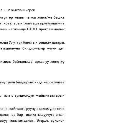
 ашып чыкпаш керек.
лт
ү
кт
ө
р келип чыкса жана/же башка
ын ноталарын жайгаштыруу/кошумча
нин негизинде EXCEL программалык
ерди Улуттук банктын Бишкек шаары,
 аукционуна билдирмелер
ү
ч
ү
н» деп
аксимиль байланышы аркылуу ж
ө
н
ө
т
үү
уучусунун билдирмесинде к
ө
рс
ө
т
ү
лг
ө
н
л алат: аукциондун жыйынтыктарын
 жана жайгаштыруунун к
ө
л
ө
м
ү
, орточо
алат; ар бир тике катышуучуга анын
луу маалымдалат. Эгерде, аукцион