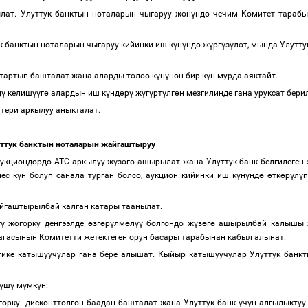
ат. Улуттук банктын ноталарын чыгаруу ж
ө
н
ү
нд
ө
чечим Комитет тарабы
ук банктын ноталарын чыгаруу кийинки иш к
ү
н
ү
нд
ө
ж
ү
рг
ү
з
ү
л
ө
т, мында Улутт
 тартып башталат жана аларды т
ө
л
өө
к
ү
н
ү
н
ө
н бир к
ү
н мурда аяктайт.
д
ү
келиш
үү
г
ө
алардын иш к
ү
нд
ө
р
ү
ж
ү
г
ү
рт
ү
лг
ө
н мезгилинде гана уруксат бер
ттери аркылуу аныкталат.
ттук банктын ноталарын жайгаштыруу
укциондордо АТС аркылуу ж
ү
з
ө
г
ө
ашырылат жана Улуттук банк белгилеген
ес к
ү
н болуп санала турган болсо, аукцион кийинки иш к
ү
н
ү
нд
ө
ө
тк
ө
р
ү
л
ү
п
айгаштырылбай калган катары таанылат.
г
ү
жогорку денгээлде
ө
зг
ө
р
ү
лм
ө
л
үү
болгондо ж
ү
з
ө
г
ө
ашырылбай калышы 
агасынын Комитетти жетектеген орун басары тарабынан кабыл алынат.
тике катышуучулар гана бере алышат. Кыйыр катышуучулар Улуттук банк
ү
ш
ү
м
ү
мк
ү
н:
орку дисконттолгон баадан башталат жана Улуттук банк
ү
ч
ү
н алгылыктуу