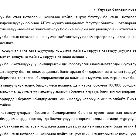
7.
Улуттук банктын но
тук банктын ноталарын кошумча жайгаштыруу Улуттук банктын нотала
кирешел
үү
л
ү
к боюнча АТСте ж
ү
з
ө
г
ө
ашырылат. Улуттук банктын ноталары
тиешел
үү
м
өө
н
ө
тк
ө
жайгаштыруу боюнча акыркы аукционундо аныкталган о
ук банктын ноталарын кошумча жайгаштыруу параметрлери орун алган рыно
алынат.
е кошулган тике катышуучулар кошумча жайгаштырууга катышуу укугуна э
менен, кошумча жайгаштырууга катыша алышат.
ук банк катышуучунун билдирмесинде к
ө
рс
ө
т
ү
лг
ө
н маалыматтардын купуялу
 катышуучу болгон коммерциялык банктардын билдирмеси
ө
з атынан (
ө
зд
ү
к
берилген топтолгон билдирмелерди да камтышы м
ү
мк
ү
н. коммерциялык ба
 катышуучунун
ө
зд
ү
к билдирмеси номиналдык наркы боюнча 100
’
000 сомдон
максималдуу к
ө
л
ө
м
ү
тиешел
үү
эмиссия боюнча Улуттук банктын ноталарын
ардардан берилген билдирменин минималдуу к
ө
л
ө
м
ү
н
ө
чек коюлбайт. Бир 
тийиш.
 катышуучулардан берилген билдирмелер боюнча суроо-талаптын к
ө
л
ө
м
билдирмелердин ортосунда б
ө
л
ү
шт
ү
р
үү
пропорционалдык негизде ж
ү
рг
ү
з
ү
л
ук банктын ноталарын кошумча жайгаштыруу жыйынтыктарын Комитеттин 
ук банктын ноталарын кошумча жайгаштыруу жыйынтыктары тике катышу