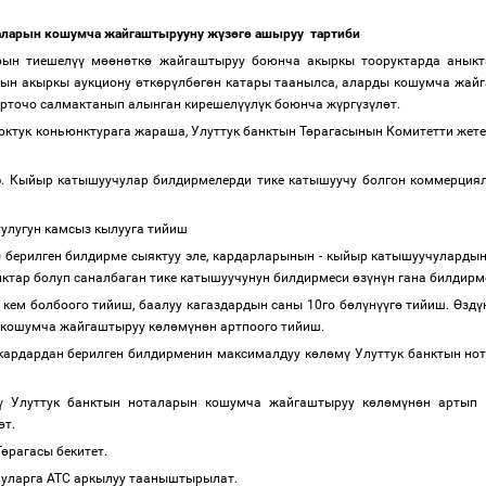
таларын кошумча жайгаштырууну ж
ү
з
ө
г
ө
ашыруу тартиби
рын тиешел
үү
м
өө
н
ө
тк
ө
жайгаштыруу боюнча акыркы тооруктарда аныкт
нын акыркы аукциону
ө
тк
ө
р
ү
лб
ө
г
ө
н катары таанылса, аларды кошумча жай
рточо салмактанып алынган кирешел
үү
л
ү
к боюнча ж
ү
рг
ү
з
ү
л
ө
т.
ктук коньюнктурага жараша, Улуттук банктын Т
ө
рагасынын Комитетти жете
э. Кыйыр катышуучулар билдирмелерди тике катышуучу болгон коммерция
улугун камсыз кылууга тийиш
) берилген билдирме сыяктуу эле, кардарларынын - кыйыр катышуучуларды
нктар болуп саналбаган тике катышуучунун билдирмеси
ө
з
ү
н
ү
н гана билдир
 кем болбоого тийиш, баалуу кагаздардын саны 10го б
ө
л
ү
н
үү
г
ө
тийиш.
Ө
зд
ү
 кошумча жайгаштыруу к
ө
л
ө
м
ү
н
ө
н артпоого тийиш.
кардардан берилген билдирменин максималдуу к
ө
л
ө
м
ү
Улуттук банктын нот
ү
Улуттук банктын ноталарын кошумча жайгаштыруу к
ө
л
ө
м
ү
н
ө
н артып 
ө
т.
Т
ө
рагасы бекитет.
учуларга АТС аркылуу тааныштырылат.