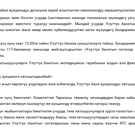
лайык аукциондун датасына карай аныкталган максималдуу кирешел
үү
л
ү
кт
ө
н
ү
мк
ү
н эмес болгон учурда (системанын ишинде техникалык м
ү
н
ө
зд
ө
г
ү
ү
зг
ү
м
ү
мк
ү
н эместиги туралуу маалымдайт. Мындай учурда Улуттук банкт
асы коюлган жана м
өө
р менен к
ү
б
ө
л
ө
нд
ү
р
ү
лг
ө
н кагаз ж
ү
з
ү
нд
ө
г
ү
билдирмеси
үү
ч
ү
к
ү
н
ү
саат 12:00г
ө
чейин Улуттук банкка сунушталууга тийиш. Билдирмел
гы 117-б
ө
лм
ө
н
ү
н жанында жайгаштырылган «Улуттук банктын ноталар
йиш.
е катышуучуларга Улуттук банктын экспедициясы тарабынан алдын ала ф
ып, аукционго катыштырылбайт.
 ачып к
ө
рс
ө
т
үү
учурларын эске албаганда, Улуттук банк аукциондун катыш
ө
н к
ү
н
ү
бекитилет. Комитеттин Т
ө
рагасы т
ө
м
ө
нк
ү
чечимдердин бирин кабы
анган к
ө
л
ө
м
ү
н кыскартуу же аукционду
ө
тк
ө
р
ү
лб
ө
г
ө
н катары таануу.
н жыйынтыктары бекитилген учурда, тике катышуучуларга суроо-талаптын
уу баасы жана канааттандыруу баасы, тике катышуучулардын саны маалымд
лынган Улуттук банктын ноталарынын саны жана наркы
ө
з
ү
нч
ө
АТС аркы