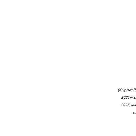
(Кыргыз 
2021-жы
2025-жы
т