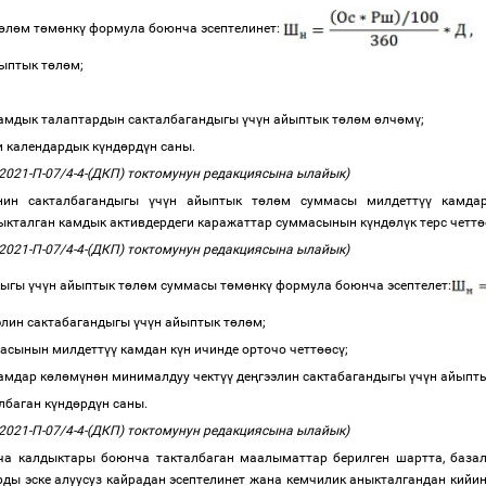
ө
л
ө
м т
ө
м
ө
нк
ү
формула боюнча эсептелинет:
ыптык т
ө
л
ө
м;
;
амдык талаптардын сакталбагандыгы
ү
ч
ү
н айыптык т
ө
л
ө
м
ө
лч
ө
м
ү
;
и календардык к
ү
нд
ө
рд
ү
н саны.
021-П-07/4-4-(ДКП) токтомунун редакциясына ылайык)
инин сакталбагандыгы
ү
ч
ү
н айыптык т
ө
л
ө
м суммасы милдетт
үү
камдар
ныкталган камдык активдердеги каражаттар суммасынын к
ү
нд
ө
л
ү
к терс четт
ө
021-П-07/4-4-(ДКП) токтомунун редакциясына ылайык)
дыгы
ү
ч
ү
н айыптык т
ө
л
ө
м суммасы т
ө
м
ө
нк
ү
формула боюнча эсептелет:
элин сактабагандыгы
ү
ч
ү
н айыптык т
ө
л
ө
м;
масынын милдетт
үү
камдан к
ү
н ичинде орточо четт
өө
с
ү
;
амдар к
ө
л
ө
м
ү
н
ө
н минималдуу чект
үү
де
ң
гээлин сактабагандыгы
ү
ч
ү
н айыпты
лбаган к
ү
нд
ө
рд
ү
н саны.
021-П-07/4-4-(ДКП) токтомунун редакциясына ылайык)
кча калдыктары боюнча такталбаган маалыматтар берилген шартта, баз
рды эске алуусуз кайрадан эсептелинет жана кемчилик аныкталгандан кий