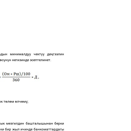
дын минималдуу чект
үү
де
ң
гээлин
ө
с
ү
н
ү
н негизинде эсептелинет.
к т
ө
л
ө
м
ө
лч
ө
м
ү
;
алык мезгилдин башталышынан берки
инки бир жыл ичинде банкоматтардагы