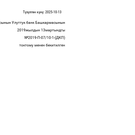
Түзүлгөн күнү: 2025-10-13
асынын Улуттук банк Башкармасынын
2019жылдын 13мартындгы
№2019-П-07/10-1-(ДКП)
токтому менен бекитилген