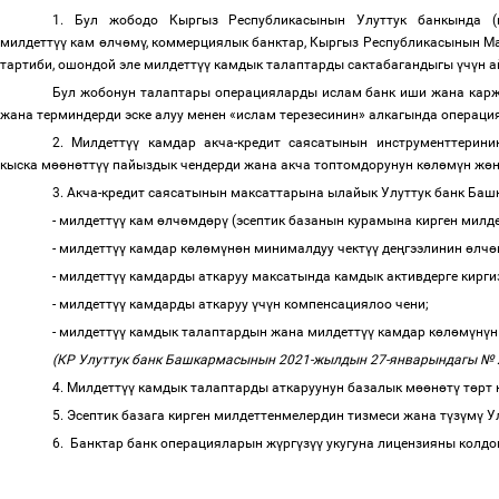
1. Бул жободо Кыргыз Республикасынын Улуттук банкында
милдетт
үү
кам
ө
лч
ө
м
ү
, коммерциялык банктар, Кыргыз Республикасынын М
тартиби, ошондой эле милдетт
үү
камдык талаптарды сактабагандыгы
ү
ч
ү
н 
Бул жобонун талаптары операцияларды ислам банк иши жана кар
жана терминдерди эске алуу менен «ислам терезесинин» алкагында операц
2. Милдетт
үү
камдар акча-кредит саясатынын инструменттерини
кыска м
өө
н
ө
тт
үү
пайыздык чендерди жана акча топтомдорунун к
ө
л
ө
м
ү
н ж
ө
н
3. Акча-кредит саясатынын максаттарына ылайык Улуттук банк Б
- милдетт
үү
кам
ө
лч
ө
мд
ө
р
ү
(эсептик базанын курамына кирген милд
- милдетт
үү
камдар к
ө
л
ө
м
ү
н
ө
н минималдуу чект
үү
де
ң
гээлинин
ө
лч
ө
- милдетт
үү
камдарды аткаруу максатында камдык активдерге кирги
- милдетт
үү
камдарды аткаруу
ү
ч
ү
н компенсациялоо чени;
- милдетт
үү
камдык талаптардын жана милдетт
үү
камдар к
ө
л
ө
м
ү
н
ү
н
(КР Улуттук банк Башкармасынын 2021-жылдын 27-январындагы № 2
4. Милдетт
үү
камдык талаптарды аткаруунун базалык м
өө
н
ө
т
ү
т
ө
рт
5. Эсептик базага кирген милдеттенмелердин тизмеси жана т
ү
з
ү
м
ү
Ул
6. Банктар банк операцияларын ж
ү
рг
ү
з
үү
укугуна лицензияны колдо