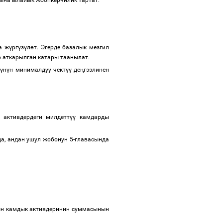
арына ылайык жоопкерчилик тартат.
а ж
ү
рг
ү
з
ү
л
ө
т. Эгерде базалык мезгил
 аткарылган катары таанылат.
м
ү
н
ү
н минималдуу чект
үү
де
ң
гээлинен
 активдердеги милдетт
үү
камдарды
а, андан ушул жобонун 5-главасында
ын камдык активдеринин суммасынын