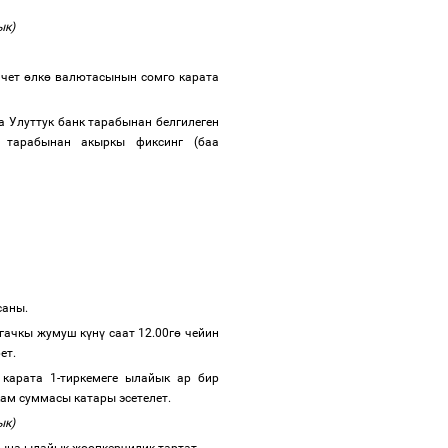
йык)
 чет
ө
лк
ө
валютасынын сомго карата
а Улуттук банк тарабынан белгилеген
ы тарабынан акыркы фиксинг (баа
 саны.
лгачкы жумуш к
ү
н
ү
саат 12.00г
ө
чейин
ет.
 карата 1-тиркемеге ылайык ар бир
ам суммасы катары эсетелет.
йык)