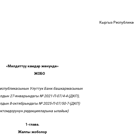
Кыргыз Республик
«
Милдетт
үү
камдар ж
ө
н
ү
нд
ө
»
ЖОБО
Республикасынын Улуттук Банк башкармасынын
лдын 27-январындагы № 2021-П-07/4-4-(ДКП),
лдын 8-октябрындагы № 2025-П-07/50-7-(ДКП)
октомдорунун редакцияларына ылайык)
1-глава.
Жалпы жоболор