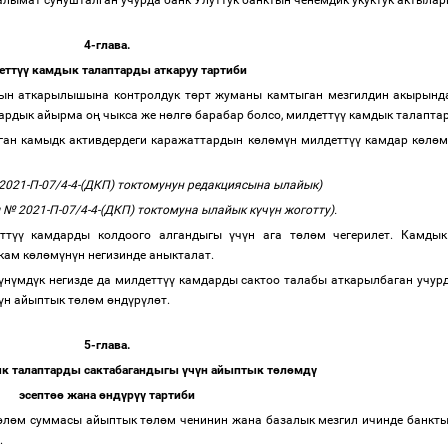
аалымат сунушталган учурда банк Улуттук банктын ченемдик укуктук актыл
4-глава.
етт
үү
камдык талаптарды аткаруу тартиби
ын аткарылышына контролдук т
ө
рт жуманы камтыган мезгилдин акырынд
мардык айырма о
ң
чыкса же н
ө
лг
ө
барабар болсо, милдетт
үү
камдык талаптар
лган камыдк активдердеги каражаттардын к
ө
л
ө
м
ү
н милдетт
үү
камдар к
ө
л
ө
021-П-07/4-4-(ДКП) токтомунун редакциясына ылайык)
№ 2021-П-07/4-4-(ДКП) токтомуна ылайык к
ү
ч
ү
н жоготту).
тт
үү
камдарды колдоого алгандыгы
ү
ч
ү
н ага т
ө
л
ө
м чегерилет. Камдык
кам к
ө
л
ө
м
ү
н
ү
н негизинде аныкталат.
ү
н
ү
мд
ү
к негизде да милдетт
үү
камдарды сактоо талабы аткарылбаган учурд
ү
н айыптык т
ө
л
ө
м
ө
нд
ү
р
ү
л
ө
т.
5-глава.
к талаптарды сактабагандыгы
ү
ч
ү
н айыптык т
ө
л
ө
мд
ү
эсепт
өө
жана
ө
нд
ү
р
үү
тартиби
ө
л
ө
м суммасы айыптык т
ө
л
ө
м ченинин жана базалык мезгил ичинде банкт
т.