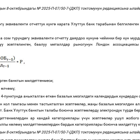
ын 8-октябрындагы № 2025-П-07/50-7-(ДКП) токтомунун редакциясына ыла
ө
г
ү
эквиваленти отчеттук к
ү
нг
ө
карата Улуттук банк тарабынан белгиленген
а сом т
ү
р
ү
нд
ө
г
ү
эквиваленти отчетту даярдоо к
ү
н
ү
н
ө
чейинки бир к
ү
н мурд
уу эсептелинген, баалуу металлдар рыногунун Лондон ассоциацияс
кирген банктын милдеттенмеси;
м
ө
лч
ө
м
ү
;
 4-пунктунда аныкталган
ө
тк
ө
н базалык мезгилдеги календардык к
ү
нд
ө
рд
ү
н
ин кол тамгасы менен тастыкталган эсепт
өө
л
ө
р, жа
ң
ы базалык мезгилдин а
т.
Банк Улуттук банктын талабы боюнча
эсепт
өө
л
ө
рд
ү
электрондук т
ү
рд
ө
бер
еттенмелердин ар кандай категориялары
ү
ч
ү
н эсепт
өө
л
ө
р ушул жобого
лпы к
ө
л
ө
м
ү
милдеттенмелердин бардык категориялары боюнча милдетт
үү
к
ын 8-октябрындагы № 2025-П-07/50-7-(ДКП) токтомунун редакциясына ыла