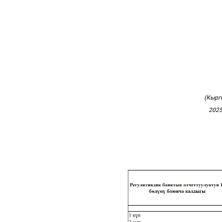
(Кырг
2025