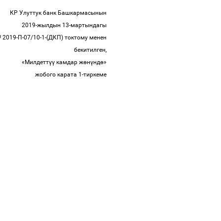
КР Улуттук банк Башкармасынын
2019-жылдын 13-мартындагы
 2019-П-07/10-1-(ДКП) токтому менен
бекитилген,
«Милдетт
үү
камдар ж
ө
н
ү
нд
ө
»
жобого карата 1-тиркеме