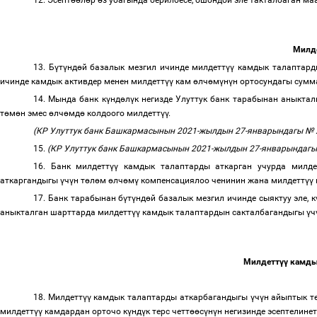
12. Эсепт
өө
л
ө
р
ө
з убагында берилбесе, ошондой эле такталбаган м
Милд
13. Б
ү
т
ү
нд
ө
й базалык мезгил ичинде милдетт
үү
камдык талаптард
ичинде камдык активдер менен милдетт
үү
кам
ө
лч
ө
м
ү
н
ү
н ортосундагы сум
14. Мында банк к
ү
нд
ө
л
ү
к негизде Улуттук банк тарабынан аныкта
т
ө
м
ө
н эмес
ө
лч
ө
мд
ө
колдоого милдетт
үү
.
(КР Улуттук банк Башкармасынын 2021-жылдын 27-январындагы № 2
15.
(КР Улуттук банк Башкармасынын 2021-жылдын 27-январындагы 
16. Банк милдетт
үү
камдык талаптарды аткарган учурда милде
аткаргандыгы
ү
ч
ү
н т
ө
л
ө
м
ө
лч
ө
м
ү
компенсациялоо ченинин жана милдетт
үү
17. Банк тарабынан б
ү
т
ү
нд
ө
й базалык мезгил ичинде сыяктуу эле, к
аныкталган шарттарда милдетт
үү
камдык талаптардын сакталбагандыгы
ү
ч
Милдетт
үү
камды
18. Милдетт
үү
камдык талаптарды аткарбагандыгы
ү
ч
ү
н айыптык т
милдетт
үү
камдардан орточо к
ү
нд
ү
к терс четт
өө
с
ү
н
ү
н негизинде эсептелине