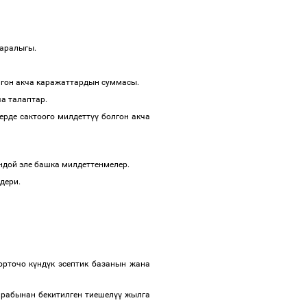
 аралыгы.
гон акча каражаттардын суммасы.
а талаптар.
ерде сактоого милдетт
үү
болгон акча
дой эле башка милдеттенмелер.
вдери.
орточо к
ү
нд
ү
к эсептик базанын жана
рабынан бекитилген тиешел
үү
жылга