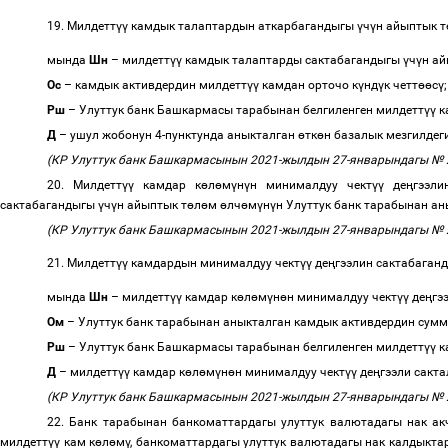
19. Милдетт
үү
камдык талаптардын аткарбагандыгы
ү
ч
ү
н айыптык т
мында
Шн
–
милдетт
үү
камдык талаптарды сактабагандыгы
ү
ч
ү
н ай
Ос
–
камдык активдердин милдетт
үү
камдан орточо к
ү
нд
ү
к четт
өө
с
ү
Рш
–
Улуттук банк Башкармасы тарабынан белгиленген милдетт
үү
к
Д
–
ушул жобонун 4-пунктунда аныкталган
ө
тк
ө
н базалык мезгилдег
(КР Улуттук банк Башкармасынын 2021-жылдын 27-январындагы № 2
20. Милдетт
үү
камдар к
ө
л
ө
м
ү
н
ү
н минималдуу чект
үү
де
ң
гээл
сактабагандыгы
ү
ч
ү
н айыптык т
ө
л
ө
м
ө
лч
ө
м
ү
н
ү
н Улуттук банк тарабынан а
(КР Улуттук банк Башкармасынын 2021-жылдын 27-январындагы № 2
21. Милдетт
үү
камдардын минималдуу чект
үү
де
ң
гээлин сактабаган
мында
Шн
–
милдетт
үү
камдар к
ө
л
ө
м
ү
н
ө
н минималдуу чект
үү
де
ң
гэ
Ом
–
Улуттук банк тарабынан аныкталган камдык активдердин сум
Рш
–
Улуттук банк Башкармасы тарабынан белгиленген милдетт
үү
к
Д
–
милдетт
үү
камдар к
ө
л
ө
м
ү
н
ө
н минималдуу чект
үү
де
ң
гээли сакта
(КР Улуттук банк Башкармасынын 2021-жылдын 27-январындагы № 2
22. Банк тарабынан банкоматтардагы улуттук валютадагы нак а
милдетт
үү
кам к
ө
л
ө
м
ү
, банкоматтардагы улуттук валютадагы нак калдыкта