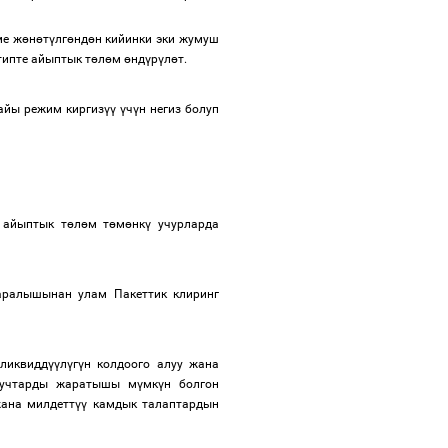
е ж
ө
н
ө
т
ү
лг
ө
нд
ө
н кийинки эки жумуш
типте айыптык т
ө
л
ө
м
ө
нд
ү
р
ү
л
ө
т.
айы режим киргиз
үү
ү
ч
ү
н негиз болуп
 айыптык т
ө
л
ө
м т
ө
м
ө
нк
ү
учурларда
аралышынан улам Пакеттик клиринг
 ликвидд
үү
л
ү
г
ү
н колдоого алуу жана
унучтарды жаратышы м
ү
мк
ү
н болгон
ана милдетт
үү
камдык талаптардын