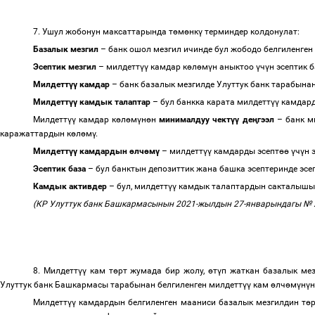
7. Ушул жобонун максаттарында т
ө
м
ө
нк
ү
терминдер колдонулат:
Базалык мезгил
–
банк ошол мезгил ичинде бул жободо белгиленген
Эсептик мезгил
–
милдетт
үү
камдар к
ө
л
ө
м
ү
н аныктоо
ү
ч
ү
н эсептик 
Милдетт
үү
камдар
–
банк базалык мезгилде Улуттук банк тарабына
Милдетт
үү
камдык талаптар
–
бул банкка карата милдетт
үү
камдард
Милдетт
үү
камдар к
ө
л
ө
м
ү
н
ө
н
минималдуу чект
үү
де
ң
гээл
–
банк м
каражаттардын к
ө
л
ө
м
ү
.
Милдетт
үү
камдардын
ө
лч
ө
м
ү
–
милдетт
үү
камдарды эсепт
өө
ү
ч
ү
н 
Эсептик база
–
бул банктын депозиттик жана башка эсептеринде эсе
Камдык активдер
–
бул, милдетт
үү
камдык талаптардын сакталышы 
(КР Улуттук банк Башкармасынын 2021-жылдын 27-январындагы № 2
8. Милдетт
үү
кам т
ө
рт жумада бир жолу,
ө
т
ү
п жаткан базалык ме
Улуттук банк Башкармасы тарабынан белгиленген милдетт
үү
кам
ө
лч
ө
м
ү
н
ү
н
Милдетт
үү
камдардын белгиленген мааниси базалык мезгилдин т
ө