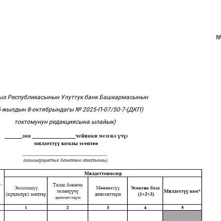
№
ыз Республикасынын Улуттук банк Башкармасынын
-жылдын 8-октябрындагы № 2025-П-07/50-7-(ДКП)
токтомунун редакциясына ылайык)