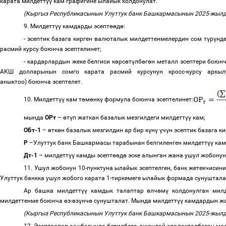
карата милдетт
үү
кам графигине ылайык колдонулат.
(Кыргыз Республикасынын Улуттук банк Башкармасынын 2025-жылд
9. Милдетт
үү
камдарды эсепт
өө
д
ө
:
- эсептик базага кирген валюталык милдеттенмелердин сом т
ү
р
ү
нд
расмий курсу боюнча эсептелинет;
- кардарлардын жеке белгиси к
ө
рс
ө
т
ү
лб
ө
г
ө
н металл эсептери боюнч
АКШ долларынын сомго карата расмий курсунун кросс-курсу аркыл
аныктоо) боюнча эсептелет.
10. Милдетт
үү
кам т
ө
м
ө
нк
ү
формула боюнча эсептелинет:
мында
OРт
–
ө
т
ү
п жаткан базалык мезгилдеги милдетт
үү
кам;
ОБт-1
–
ө
тк
ө
н базалык мезгилдин ар бир к
ү
н
ү
ү
ч
ү
н эсептик базага 
Р
–
Улуттук банк Башкармасы тарабынан белгиленген милдетт
үү
ка
Дт-1
–
милдетт
үү
камды эсепт
өө
д
ө
эске алынган жана ушул жобонун
11. Ушул жобонун 10-пунктуна ылайык эсептелген, банк жетекчисин
Улуттук банкка ушул жобого карата 1-тиркемеге ылайык формада сунуштала
Ар башка милдетт
үү
камдык талаптар
ө
лч
ө
м
ү
колдонулган милд
милдеттенме боюнча
ө
з-
ө
з
ү
нч
ө
сунушталат. Мында милдетт
үү
камдардын жа
(Кыргыз Республикасынын Улуттук банк Башкармасынын 2025-жылд