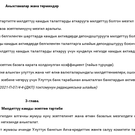
Аныктамалар жана терминдер
 тартипте милдетт
үү
камдык талаптарды аткарууга милдетт
үү
болгон мезгил
база эсептелин
үү
ч
ү
мезгил аралыгы.
н белгиленген шарттарда камдык активдерде депондоштурууга милдетт
үү
бол
ы камдык активдерде белгиленген талаптарга ылайык депондоштуруу боюнч
илдетт
үү
камдык талаптарды аткаруу
ү
ч
ү
н к
ү
нд
ө
л
ү
к негизде камдык активд
эсептик базага карата колдонулган коэффициент (пайыз т
ү
р
ү
нд
ө
).
пке алынган улуттук жана чет
ө
лк
ө
валюталарындагы милдеттенмелери, ошон
эсебине чегер
үү
ү
ч
ү
н Улуттук банк тарабынан аныкталган банктардын акти
021-П-07/4-4-(ДКП) токтомунун редакциясына ылайык)
3-глава.
Милдетт
үү
камды эсепт
өө
тартиби
згилдин алгачкы жумуш к
ү
н
ү
эсептелинет жана
ө
тк
ө
н базалык мезгилдеги 
 негизинде аныкталат.
рт жумасы ичинде
Улуттук банктын Акча-кредиттик ж
ө
нг
ө
салуу комитети
та