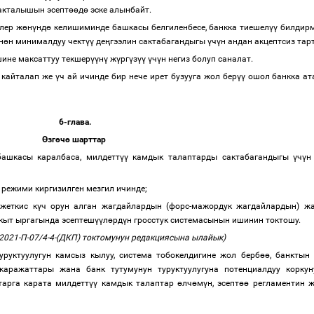
акталышын эсепт
өө
д
ө
эске алынбайт.
лер ж
ө
н
ү
нд
ө
келишиминде башкасы белгиленбесе, банкка тиешел
үү
билдирм
н
ө
н минималдуу чект
үү
де
ң
гээлин сактабагандыгы
ү
ч
ү
н андан акцептсиз тар
ине максаттуу текшер
үү
н
ү
ж
ү
рг
ү
з
үү
ү
ч
ү
н негиз болуп саналат.
) кайталап же
ү
ч ай ичинде бир нече ирет бузууга жол бер
үү
ошол банкка ат
6-глава.
Ө
зг
ө
ч
ө
шарттар
ашкасы каралбаса, милдетт
үү
камдык талаптарды сактабагандыгы
ү
ч
ү
н
 режими киргизилген мезгил ичинде;
жеткис к
ү
ч орун алган жагдайлардын (форс-мажордук жагдайлардын) ж
кыт ыргагында эсептеш
үү
л
ө
рд
ү
н гросстук системасынын ишинин токтошу.
021-П-07/4-4-(ДКП) токтомунун редакциясына ылайык)
уруктуулугун камсыз кылуу, система тобокелдигине жол берб
өө
, банктын
аражаттары жана банк тутумунун туруктуулугуна потенциалдуу корк
арга карата милдетт
үү
камдык талаптар
ө
лч
ө
м
ү
н, эсепт
өө
регламентин ж