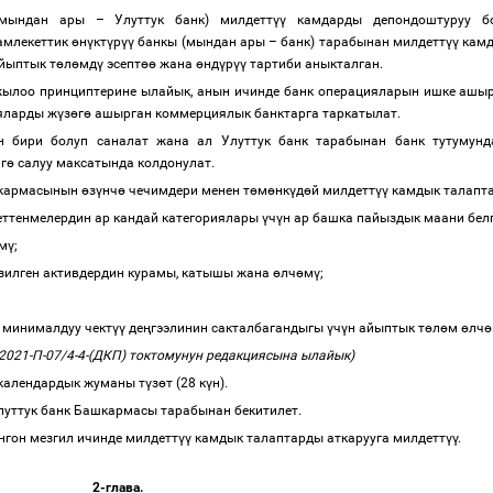
 (мындан ары
–
Улуттук банк) милдетт
үү
камдарды депондоштуруу бо
амлекеттик
ө
н
ү
кт
ү
р
үү
банкы (мындан ары
–
банк) тарабынан милдетт
үү
камд
айыптык т
ө
л
ө
мд
ү
эсепт
өө
жана
ө
нд
ү
р
үү
тартиби аныкталган.
жылоо принциптерине ылайык, анын ичинде банк операцияларын ишке ашы
ияларды ж
ү
з
ө
г
ө
ашырган коммерциялык банктарга таркатылат.
н бири болуп саналат жана ал Улуттук банк тарабынан банк тутумун
г
ө
салуу максатында колдонулат.
ашкармасынын
ө
з
ү
нч
ө
чечимдери менен т
ө
м
ө
нк
ү
д
ө
й милдетт
үү
камдык талапта
еттенмелердин ар кандай категориялары
ү
ч
ү
н ар башка пайыздык маани бел
м
ү
;
зилген активдердин курамы, катышы жана
ө
лч
ө
м
ү
;
 минималдуу чект
үү
де
ң
гээлинин сакталбагандыгы
ү
ч
ү
н айыптык т
ө
л
ө
м
ө
лч
ө
021-П-07/4-4-(ДКП) токтомунун редакциясына ылайык)
 календардык жуманы т
ү
з
ө
т (28 к
ү
н).
уттук банк Башкармасы тарабынан бекитилет.
нгон мезгил ичинде милдетт
үү
камдык талаптарды аткарууга милдетт
үү
.
2-глава.