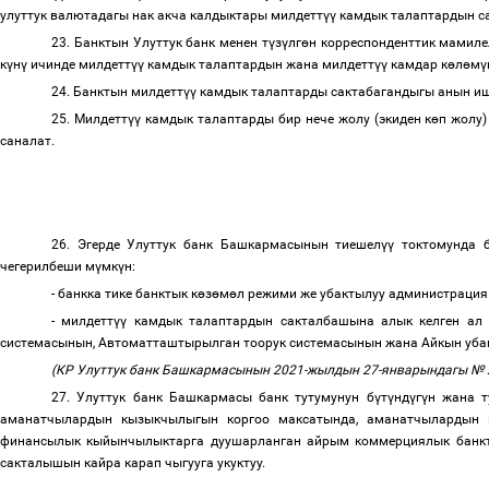
улуттук валютадагы нак акча калдыктары милдетт
үү
камдык талаптардын с
23. Банктын Улуттук банк менен т
ү
з
ү
лг
ө
н корреспонденттик мамиле
к
ү
н
ү
ичинде милдетт
үү
камдык талаптардын жана милдетт
үү
камдар к
ө
л
ө
м
ү
24. Банктын милдетт
үү
камдык талаптарды сактабагандыгы анын иш
25. Милдетт
үү
камдык талаптарды бир нече жолу (экиден к
ө
п жолу
саналат.
26. Эгерде Улуттук банк Башкармасынын тиешел
үү
токтомунда б
чегерилбеши м
ү
мк
ү
н:
- банкка тике банктык к
ө
з
ө
м
ө
л режими же убактылуу администрация
- милдетт
үү
камдык талаптардын сакталбашына алык келген ал 
системасынын, Автоматташтырылган тоорук системасынын жана Айкын уба
(КР Улуттук банк Башкармасынын 2021-жылдын 27-январындагы № 2
27. Улуттук банк Башкармасы банк тутумунун б
ү
т
ү
нд
ү
г
ү
н жана т
аманатчылардын кызыкчылыгын коргоо максатында, аманатчылардын к
финансылык кыйынчылыктарга дуушарланган айрым коммерциялык банкт
сакталышын кайра карап чыгууга укуктуу.