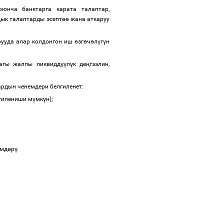
юнча банктарга карата талаптар,
ык талаптарды эсепт
өө
жана аткаруу
рууда алар колдонгон иш
ө
зг
ө
ч
ө
л
ү
г
ү
н
дагы жалпы ликвидд
үү
л
ү
к де
ң
гээлин,
рдын ченемдери белгиленет:
гилениши м
ү
мк
ү
н);
мд
ө
р
ү
.