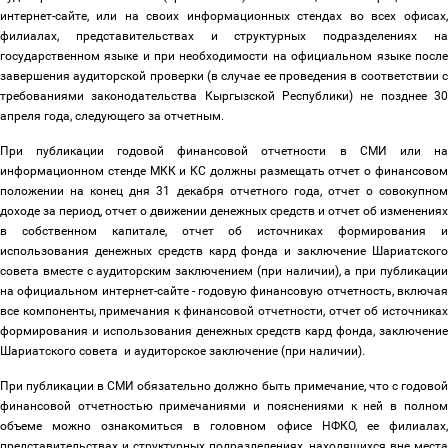
интернет-сайте, или на своих информационных стендах во всех офисах,
филиалах, представительствах и структурных подразделениях на
государственном языке и при необходимости на официальном языке после
завершения аудиторской проверки (в случае ее проведения в соответствии с
требованиями законодательства Кыргызской Республики) не позднее 30
апреля года, следующего за отчетным.
При публикации годовой финансовой отчетности в СМИ или на
информационном стенде МКК и КС должны размещать отчет о финансовом
положении на конец дня 31 декабря отчетного года, отчет о совокупном
доходе за период, отчет о движении денежных средств и отчет об изменениях
в собственном капитале, отчет об источниках формирования и
использования денежных средств кард фонда и заключение Шариатского
совета вместе с аудиторским заключением (при наличии), а при публикации
на официальном интернет-сайте - годовую финансовую отчетность, включая
все компоненты, примечания к финансовой отчетности, отчет об источниках
формирования и использования денежных средств кард фонда, заключение
Шариатского совета и аудиторское заключение (при наличии).
При публикации в СМИ обязательно должно быть примечание, что с годовой
финансовой отчетностью примечаниями и пояснениями к ней в полном
объеме можно ознакомиться в головном офисе НФКО, ее филиалах,
представительствах и структурных подразделениях, находящихся вне места