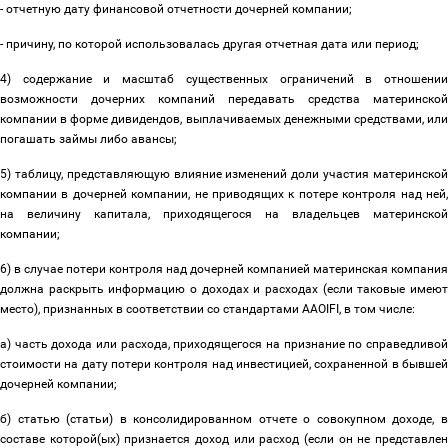
- отчетную дату финансовой отчетности дочерней компании;
- причину, по которой использовалась другая отчетная дата или период;
4) содержание и масштаб существенных ограничений в отношении
возможности дочерних компаний передавать средства материнской
компании в форме дивидендов, выплачиваемых денежными средствами, или
погашать займы либо авансы;
5) таблицу, представляющую влияние изменений доли участия материнской
компании в дочерней компании, не приводящих к потере контроля над ней,
на величину капитала, приходящегося на владельцев материнской
компании;
6) в случае потери контроля над дочерней компанией материнская компания
должна раскрыть информацию о доходах и расходах (если таковые имеют
место), признанных в соответствии со стандартами AAOIFI, в том числе:
а) часть дохода или расхода, приходящегося на признание по справедливой
стоимости на дату потери контроля над инвестицией, сохраненной в бывшей
дочерней компании;
б) статью (статьи) в консолидированном отчете о совокупном доходе, в
составе которой(ых) признается доход или расход (если он не представлен