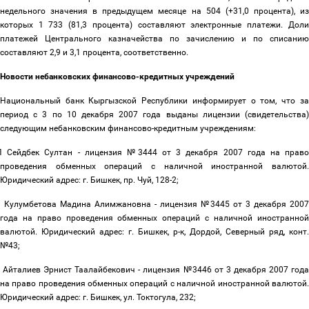
недельного значения в предыдущем месяце на 504 (+31,0 процента), из
которых 1 733 (81,3 процента) составляют электронные платежи. Доли
платежей Центрального казначейства по зачислению и по списанию
составляют 2,9 и 3,1 процента, соответственно.
Новости небанковских финансово-кредитных учреждений
Национальный банк Кыргызской Республики информирует о том, что за
период с 3 по 10 декабря 2007 года выданы лицензии (свидетельства)
следующим небанковским финансово-кредитным учреждениям:
П Сейдбек Султан - лицензия №3444 от 3 декабря 2007 года на прав
проведения обменных операций с наличной иностранной валютой.
Юридический адрес: г. Бишкек, пр. Чуй, 128-2;
 Кулумбетова Мадина Алимжановна - лицензия №3445 от 3 декабря 2007
года на право проведения обменных операций с наличной иностранной
валютой. Юридический адрес: г. Бишкек, р-к, Дордой, Северный ряд, конт.
№43;
 Айталиев Эрнист Таалайбекович - лицензия №3446 от 3 декабря 2007 год
на право проведения обменных операций с наличной иностранной валютой.
Юридический адрес: г. Бишкек, ул. Токтогула, 232;