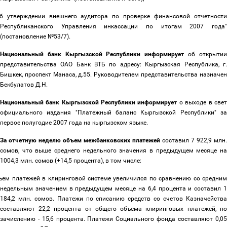
Об утверждении внешнего аудитора по проверке финансовой отчетности
Республиканского Управления инкассации по итогам 2007 года"
(постановление №53/7).
Национальный банк Кыргызской Республики информирует
об открыти
представительства ОАО Банк ВТБ по адресу: Кыргызская Республика, г.
Бишкек, проспект Манаса, д.55. Руководителем представительства назначен
Бекбулатов Д.Н.
Национальный банк Кыргызской Республики информирует
о выходе в свет
официального издания "Платежный баланс Кыргызской Республики" за
первое полугодие 2007 года на кыргызском языке.
За отчетную неделю объем межбанковских платежей
составил 7 922,9 млн.
сомов, что выше среднего недельного значения в предыдущем месяце на
1004,3 млн. сомов (+14,5 процента), в том числе:
ъем платежей в клиринговой системе увеличился по сравнению со средни
недельным значением в предыдущем месяце на 6,4 процента и составил 1
184,2 млн. сомов. Платежи по списанию средств со счетов Казначейства
составляют 22,2 процента от общего объема клиринговых платежей, по
зачислению - 15,6 процента. Платежи Социального фонда составляют 0,05