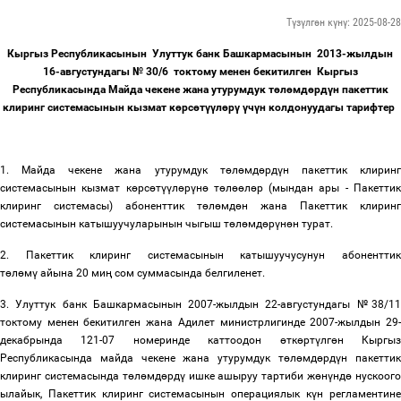
Түзүлгөн күнү: 2025-08-28
Кыргыз Республикасынын Улуттук банк Башкармасынын 2013-жылдын
16-августундагы № 30/6 токтому менен бекитилген Кыргыз
Республикасында Майда чекене жана утурумдук т
ө
л
ө
мд
ө
рд
ү
н пакеттик
клиринг системасынын кызмат к
ө
рс
ө
т
үү
л
ө
р
ү
ү
ч
ү
н колдонуудагы тарифтер
1. Майда чекене жана утурумдук т
ө
л
ө
мд
ө
рд
ү
н пакеттик клирин
системасынын кызмат к
ө
рс
ө
т
үү
л
ө
р
ү
н
ө
т
ө
л
өө
л
ө
р (мындан ары - Пакетти
клиринг системасы) абоненттик т
ө
л
ө
мд
ө
н жана Пакеттик клиринг
системасынын катышуучуларынын чыгыш т
ө
л
ө
мд
ө
р
ү
н
ө
н турат.
2. Пакеттик клиринг системасынын катышуучусунун абоненттик
т
ө
л
ө
м
ү
айына 20 ми
ң
сом суммасында белгиленет.
3. Улуттук банк Башкармасынын 2007-жылдын 22-августундагы №38/11
токтому менен бекитилген жана Адилет министрлигинде 2007-жылдын 29-
декабрында 121-07 номеринде каттоодон
ө
тк
ө
рт
ү
лг
ө
н Кыргы
Республикасында майда чекене жана утурумдук т
ө
л
ө
мд
ө
рд
ү
н пакетти
клиринг системасында т
ө
л
ө
мд
ө
рд
ү
ишке ашыруу тартиби ж
ө
н
ү
нд
ө
нускоог
ылайык, Пакеттик клиринг системасынын операциялык к
ү
н регламентин