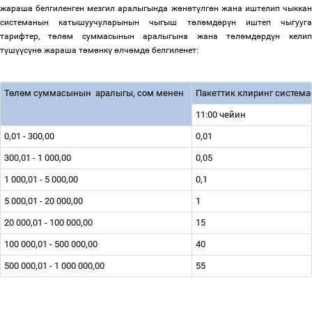
жараша белгиленген мезгил аралыгында ж
ө
н
ө
т
ү
лг
ө
н жана иштелип чыкка
системанын катышуучуларынын чыгыш т
ө
л
ө
мд
ө
р
ү
н иштеп чыгууг
тарифтер, т
ө
л
ө
м суммасынын аралыгына жана т
ө
л
ө
мд
ө
рд
ү
н келип
т
ү
ш
үү
с
ү
н
ө
жараша т
ө
м
ө
нк
ү
ө
лч
ө
мд
ө
белгиленет:
Т
ө
л
ө
м суммасынын аралыгы, сом менен
Пакеттик клиринг система
11:00 чейин
0,01 - 300,00
0,01
300,01 - 1 000,00
0,05
1 000,01 - 5 000,00
0,1
5 000,01 - 20 000,00
1
20 000,01 - 100 000,00
15
100 000,01 - 500 000,00
40
500 000,01 - 1 000 000,00
55