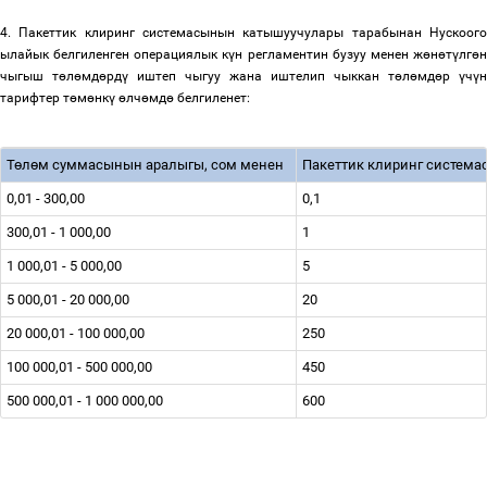
4. Пакеттик клиринг системасынын катышуучулары тарабынан Нускоого
ылайык белгиленген операциялык к
ү
н регламентин бузуу менен ж
ө
н
ө
т
ү
лг
ө
чыгыш т
ө
л
ө
мд
ө
рд
ү
иштеп чыгуу жана иштелип чыккан т
ө
л
ө
мд
ө
р
ү
ч
ү
н
тарифтер т
ө
м
ө
нк
ү
ө
лч
ө
мд
ө
белгиленет:
Т
ө
л
ө
м суммасынын аралыгы, сом менен
Пакеттик клиринг систем
0,01 - 300,00
0,1
300,01 - 1 000,00
1
1 000,01 - 5 000,00
5
5 000,01 - 20 000,00
20
20 000,01 - 100 000,00
250
100 000,01 - 500 000,00
450
500 000,01 - 1 000 000,00
600