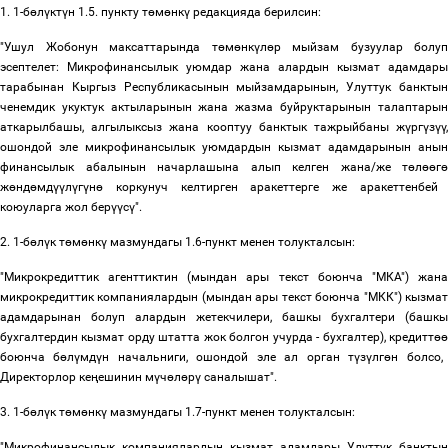
1. 1-б
ө
л
ү
кт
ү
н 1.5. пункту т
ө
м
ө
нк
ү
редакцияда берилсин:
"Ушул Жобонун максаттарында т
ө
м
ө
нк
ү
л
ө
р мыйзам бузуулар болуп
эсептелет: Микрофинансылык уюмдар жана алардын кызмат адамдары
тарабынан Кыргыз Республикасынын мыйзамдарынын, Улуттук банктын
ченемдик укуктук актыларынын жана жазма буйруктарынын талаптарын
аткарылбашы, алгылыксыз жана кооптуу банктык тажрыйбаны ж
ү
рг
ү
з
үү
,
ошондой эле микрофинансылык уюмдардын кызмат адамдарынын анын
финансылык абалынын начарлашына алып келген жана/же т
ө
л
өө
г
ө
ж
ө
нд
ө
мд
үү
л
ү
г
ү
н
ө
коркунуч келтирген аракеттерге же аракеттенбей
коюуларга жол бер
үү
с
ү
".
2. 1-б
ө
л
ү
к т
ө
м
ө
нк
ү
мазмундагы 1.6-пункт менен толукталсын:
"Микрокредиттик агенттиктин (мындан ары текст боюнча "МКА") жана
микрокредиттик компаниялардын (мындан ары текст боюнча "МКК") кызмат
адамдарынан болуп алардын жетекчилери, башкы бухгалтери (башкы
бухгалтердин кызмат орду штатта жок болгон учурда - бухгалтер), кредитт
өө
боюнча б
ө
л
ү
мд
ү
н начальниги, ошондой эле ал орган т
ү
з
ү
лг
ө
н болсо,
Директорлор ке
ң
ешинин м
ү
ч
ө
л
ө
р
ү
саналышат".
3. 1-б
ө
л
ү
к т
ө
м
ө
нк
ү
мазмундагы 1.7-пункт менен толукталсын:
"Микрофинансылык компаниялардын кызмат адамдары Улуттук банктын