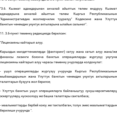
"3.6. Кызмат адамдарынан акчалай айыптык т
ө
л
ө
м
ө
нд
ү
р
үү
. Кызмат
адамдарына акчалай айыптык т
ө
л
ө
м Кыргыз Республикасынын
"Административдик жоопкерчилик тууралуу" Кодексине жана Улуттук
банктын ченемдик укуктук актыларына ылайык салынат".
11. 3.6-пункт т
ө
м
ө
нк
ү
редакцияда берилсин:
"Лицензияны кайтарып алуу.
Карыздык милдеттенмелерди (факторинг) сатуу жана сатып алуу жана/же
финансы лизинги боюнча банктык операцияларды ж
ү
рг
ү
з
үү
укугун
лицензияны кайтарып алуу чарасы т
ө
м
ө
нк
ү
учурларда колдонулат:
- ушул операцияларды ж
ү
рг
ү
з
үү
учурунда Кыргыз Республикасынын
мыйзамдарынын жана Улуттук банктын ченемдик укуктук актыларынын
талаптарын бузууга жол берилсе;
- Улуттук банктын ушул операцияларга байланыштуу сунуш-к
ө
рс
ө
тм
ө
л
ө
р
ү
,
эскерт
үү
л
ө
р
ү
, нускоолору же башка талаптары сакталбаса;
- маалыматтарды бербей коюу же такталбаган, толук эмес маалыматтардын
берилиши учурунда ".