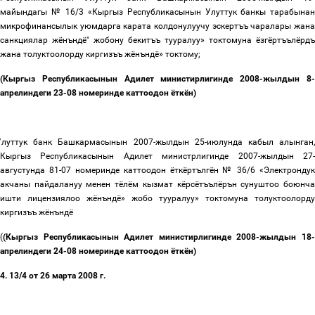
майындагы №
16/3 «Кыргыз Республикасынын Улуттук банкы тарабынан
микрофинансылык уюмдарга карата колдонулуучу эскертъъ чаралары жана
санкциялар жёнъндё" жобону бекитъъ тууралуу» токтомуна ёзгёртъълёрдъ
жана толуктоолорду киргизъъ жёнъндё
»
токтому;
(
Кыргыз Республикасынын Адилет министирлигинде 2008-жылдын 8-
апрелиндеги 23-08 номеринде каттоодон ёткён)
Улуттук
банк
Башкармасынын
2007-
жылдын
25-
июлунда
кабыл
алынган
Кыргыз
Республикасынын
Адилет
министрлигинде
2007-
жылдын
27
августунда
81-07
номеринде
каттоодон
ёткёртългён №
36/6 «
Электрондук
акчаны
пайдалануу
менен тёлём
кызмат
кёрсётъълёрън
сунуштоо
боюнч
ишти
лицензиялоо
жёнъндё
»
жобо
тууралуу» токтомуна толуктоолорду
киргизъъ жёнъндё
(
(
Кыргыз Республикасынын Адилет министирлигинде 2008-жылдын 18-
апрелиндеги 24-08 номеринде каттоодон ёткён)
4. 13/4
от 26 марта 2008 г.