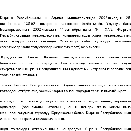
Кыргыз Республикасынын Адилет министрлигинде 2002-жылдын 25-
октябрында 135-02 номеринде каттоодон ёткёртългён, Улуттук банк
Башкармасынын 2002-жылдын 11-сентябрындагы №
37/2 «Кыргыз
Республикасында микрокредиттик компанияларды жана микрокредиттик
агенттиктерди тъзъъ жёнъндё» Убактылуу жобо тууралуу» токтомуна
ёзгёртъълёр жана толуктоолор (кошо тиркелет) бекитилсин.
Юридикалык бёлъм Кёзёмёл методологиясы жана лицензияло
башкармалыгы менен бирдикте бул токтомду мамлекеттик каттоодон
ёткёртъъ ъчън Кыргыз Республикасынын Адилет министрлигине белгиленген
тартипте жёнётъшсън
.
Токтом Кыргыз Республикасынын Адилет министрлигинде мамлекетти
каттоодон ёткёртълъп, расмий жарыяланган учурдан тартып къчънё кирет
.
аттоодон ёткён ченемдик укуктук акты жарыялангандан кийин, жарыялоо
булактары (басылманын аталышы, анын номери жана кайсы кънъ
жарыялангандыгы) тууралуу Юридикалык бёлъм Кыргыз Республикасынын
Адилет министрлигине маалымдасын
.
Ушул токтомдун аткарылышына контролдук Кыргыз Республикасыны