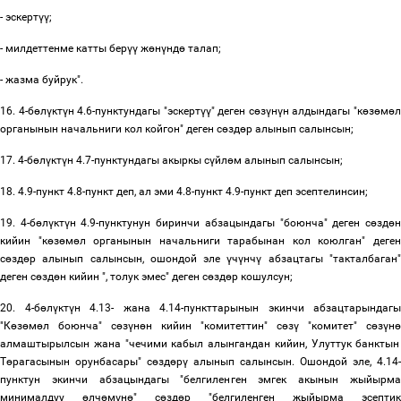
- эскерт
үү
;
- милдеттенме катты бер
үү
ж
ө
н
ү
нд
ө
талап;
- жазма буйрук".
16. 4-б
ө
л
ү
кт
ү
н 4.6-пунктундагы "эскерт
үү
" деген с
ө
з
ү
н
ү
н алдындагы "к
ө
з
ө
м
ө
органынын начальниги кол койгон" деген с
ө
зд
ө
р алынып салынсын;
17. 4-б
ө
л
ү
кт
ү
н 4.7-пунктундагы акыркы с
ү
йл
ө
м алынып салынсын;
18. 4.9-пункт 4.8-пункт деп, ал эми 4.8-пункт 4.9-пункт деп эсептелинсин;
19. 4-б
ө
л
ү
кт
ү
н 4.9-пунктунун биринчи абзацындагы "боюнча" деген с
ө
зд
ө
кийин "к
ө
з
ө
м
ө
л органынын начальниги тарабынан кол коюлган" деге
с
ө
зд
ө
р алынып салынсын, ошондой эле
ү
ч
ү
нч
ү
абзацтагы "такталбаган
деген с
ө
зд
ө
н кийин ", толук эмес" деген с
ө
зд
ө
р кошулсун;
20. 4-б
ө
л
ү
кт
ү
н 4.13- жана 4.14-пункттарынын экинчи абзацтарындагы
"К
ө
з
ө
м
ө
л боюнча" с
ө
з
ү
н
ө
н кийин "комитеттин" с
ө
з
ү
"комитет" с
ө
з
ү
н
ө
алмаштырылсын жана "чечими кабыл алынгандан кийин, Улуттук банктын
Т
ө
рагасынын орунбасары" с
ө
зд
ө
р
ү
алынып салынсын. Ошондой эле, 4.14-
пунктун экинчи абзацындагы "белгиленген эмгек акынын жыйырма
минималдуу
ө
лч
ө
м
ү
н
ө
" с
ө
зд
ө
р "белгиленген жыйырма эсептик