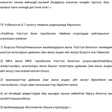
алынган чечим жёнъндё расмий билдиръъ алынган къндён тартып, беш
жумуш кънъ ичинде даттана алат
.».
19. 6
-бёлъктън
6.1-
пункту
тёмёнкъ
редакцияда
берилсин:
«
Къбёлък
Улуттук
банк
тарабынан
тёмёнкъ
учурларда
кайтарылып
алынышы
мъмкън
:
1)
Кыргыз
Республикасынын
мыйзамдарын жана
Улуттук
банктын
ченемди
укуктук актыларын
дайыма
(
эки
жана
андан
кёп
жолу
)
бузууга
жол
берилсе
;
2)
МКА жана МКК тарабынан Улуттук
банктын
сунуш
-
кёрсётмёлёръ
эскертъълёръ
,
нускоолору
жана
башка
талаптары
дайыма
(
эки
жана
андан
кёп
жолу
)
сакталбай келген болсо;
3)
маалыматтар дайыма
(
эки
жана
андан
кёп
жолу
)
берилбесе
ж
такталбаган
,
толук
эмес
маалыматтар
берилип келсе
;
4)
аз ёлчёмдё кредиттерди бир жылдан ашкан мёёнёткё беръъ боюнча и
жъзёгё ашырылбаса
;
5) мыйзамдарда
белгиленген
башка
учурларда.».