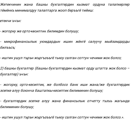
Жетекчинин жана башкы бухгалтердин кызмат
ордуна талапкерлер
тёмёнкъ минималдуу талаптарга жооп беръъгё тийиш:
етекчи ъчън:
- жогорку же орто
-
кесиптик
билимдин болушу
;
- микрофинансылык уюмдардын ишин жёнгё салуучу мыйзамдарды
билъъсъ
;
- иштин
ушул търън жъргъзъъгё тыюу салган соттун чечими жок болсо
;
2)
башкы бухгалтер (башкы бухгалтердин кызмат
орду
штатта
жок
болсо
–
бухгалтер) ъчън:
- жогорку
,
орто-кесиптик, же болбосо банк иши жана/же бухгалтердик
эсепке алуу боюнча баштапкы-кесиптик билиминин
болушу
;
- бухгалтердик эсепке алуу жана финансылык отчетту
тъзъъ жагында
билиминин болушу
;
- иштин ушул търън жъргъзъъгё тыюу салган соттун чечими жок болсо
.».