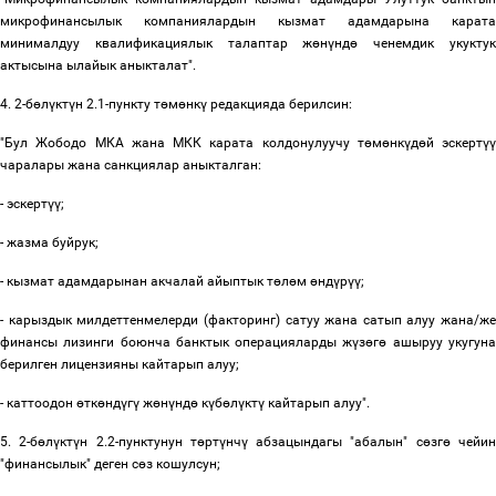
микрофинансылык компаниялардын кызмат адамдарына карата
минималдуу квалификациялык талаптар ж
ө
н
ү
нд
ө
ченемдик укукту
актысына ылайык аныкталат".
4. 2-б
ө
л
ү
кт
ү
н 2.1-пункту т
ө
м
ө
нк
ү
редакцияда берилсин:
"Бул Жободо МКА жана МКК карата колдонулуучу т
ө
м
ө
нк
ү
д
ө
й эскерт
үү
чаралары жана санкциялар аныкталган:
- эскерт
үү
;
- жазма буйрук;
- кызмат адамдарынан акчалай айыптык т
ө
л
ө
м
ө
нд
ү
р
үү
;
- карыздык милдеттенмелерди (факторинг) сатуу жана сатып алуу жана/же
финансы лизинги боюнча банктык операцияларды ж
ү
з
ө
г
ө
ашыруу укугун
берилген лицензияны кайтарып алуу;
- каттоодон
ө
тк
ө
нд
ү
г
ү
ж
ө
н
ү
нд
ө
к
ү
б
ө
л
ү
кт
ү
кайтарып алуу".
5. 2-б
ө
л
ү
кт
ү
н 2.2-пунктунун т
ө
рт
ү
нч
ү
абзацындагы "абалын" с
ө
зг
ө
чейи
"финансылык" деген с
ө
з кошулсун;