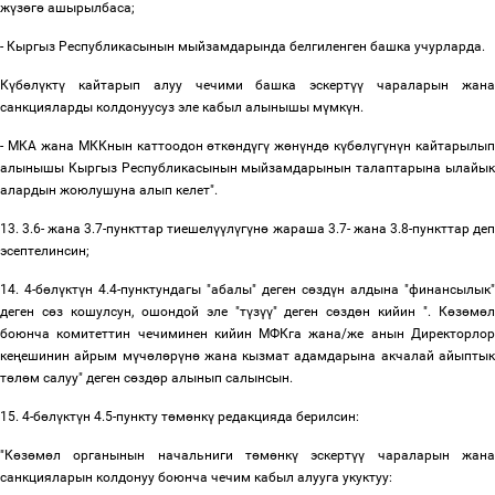
ж
ү
з
ө
г
ө
ашырылбаса;
- Кыргыз Республикасынын мыйзамдарында белгиленген башка учурларда.
К
ү
б
ө
л
ү
кт
ү
кайтарып алуу чечими башка эскерт
үү
чараларын жан
санкцияларды колдонуусуз эле кабыл алынышы м
ү
мк
ү
н.
- МКА жана МККнын каттоодон
ө
тк
ө
нд
ү
г
ү
ж
ө
н
ү
нд
ө
к
ү
б
ө
л
ү
г
ү
н
ү
н кайтарылып
алынышы Кыргыз Республикасынын мыйзамдарынын талаптарына ылайык
алардын жоюлушуна алып келет".
13. 3.6- жана 3.7-пункттар тиешел
үү
л
ү
г
ү
н
ө
жараша 3.7- жана 3.8-пункттар де
эсептелинсин;
14. 4-б
ө
л
ү
кт
ү
н 4.4-пунктундагы "абалы" деген с
ө
зд
ү
н алдына "финансылык"
деген с
ө
з кошулсун, ошондой эле "т
ү
з
үү
" деген с
ө
зд
ө
н кийин ". К
ө
з
ө
м
ө
боюнча комитеттин чечиминен кийин МФКга жана/же анын Директорлор
ке
ң
ешинин айрым м
ү
ч
ө
л
ө
р
ү
н
ө
жана кызмат адамдарына акчалай айыпты
т
ө
л
ө
м салуу" деген с
ө
зд
ө
р алынып салынсын.
15. 4-б
ө
л
ү
кт
ү
н 4.5-пункту т
ө
м
ө
нк
ү
редакцияда берилсин:
"К
ө
з
ө
м
ө
л органынын начальниги т
ө
м
ө
нк
ү
эскерт
үү
чараларын жан
санкцияларын колдонуу боюнча чечим кабыл алууга укуктуу: