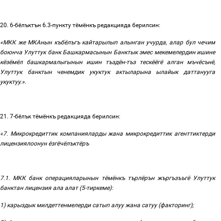
20. 6
-бёлъктън
6.3-
пункту
тёмёнкъ
редакцияда
берилсин:
«МКК
же
МКАнын
къбёлъгъ
кайтарылып
алынган
учурда
,
алар
бул
чечим
боюнча
Улуттук банк Башкармасынын Банктык эмес мекемелердин ишине
кёзёмёл башкармалыгынын ишин тъздён-тъз тескёёгё алган мъчёсънё,
Улуттук банктын ченемдик укуктук актыларына ылайык даттанууга
укуктуу
.».
21. 7
-бёлък
тёмёнкъ
редакцияда
берилсин:
«7. Микрокредиттик компанияларды жана микрокредиттик агенттиктерди
лицензиялоонун
ёзгёчёлъктёръ
7.1.
МКК банк операцияларынын тёмёнкъ търлёрън жъргъзъъгё Улуттук
банктан лицензия ала алат (5-тиркеме):
1) карыздык милдеттенмелерди сатып алуу жана сатуу (факторинг);