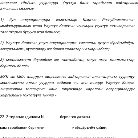
лицензия тёмёнкъ учурларда Улуттук банк тарабынан кайтарылып
алынышы мъмкън:
1) бул операцияларды жъргъзъъдё Кыргыз Республикасынын
мыйзамдарынын жана Улуттук банктын ченемдик укуктук актыларынын
талаптарын бузууга жол берилсе
;
2) Улуттук банктын ушул
операцияларга тиешелъъ сунуш-кёрсётмёлёръ,
эскертъълёръ, нускоолору же башка талаптары аткарылбаса;
3)
маалыматтар берилбесе же такталбаган,
толук эмес маалыматтар
берилген болсо
».
МКК же МКА алардын лицензиясы кайтарылып алынгандыгы тууралуу
маалыматты алган учурдан кийинки ъч кън ичинде Улуттук банкка
лицензияны тапшырып жана лицензияда каралган операцияларды
жъргъзъънъ токтотууга тийиш
.».
22.
2-тиркеме «диплом N__________ берилген датасы______________
ким тарабынан берилген__________________» сёздёрънён кийин: