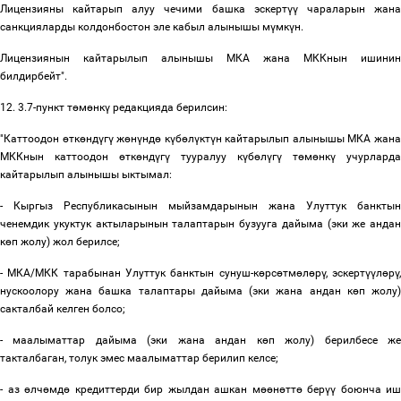
Лицензияны кайтарып алуу чечими башка эскерт
үү
чараларын жан
санкцияларды колдонбостон эле кабыл алынышы м
ү
мк
ү
н.
Лицензиянын кайтарылып алынышы МКА жана МККнын ишинин
билдирбейт".
12. 3.7-пункт т
ө
м
ө
нк
ү
редакцияда берилсин:
"Каттоодон
ө
тк
ө
нд
ү
г
ү
ж
ө
н
ү
нд
ө
к
ү
б
ө
л
ү
кт
ү
н кайтарылып алынышы МКА жан
МККнын каттоодон
ө
тк
ө
нд
ү
г
ү
тууралуу к
ү
б
ө
л
ү
г
ү
т
ө
м
ө
нк
ү
учурларда
кайтарылып алынышы ыктымал:
- Кыргыз Республикасынын мыйзамдарынын жана Улуттук банктын
ченемдик укуктук актыларынын талаптарын бузууга дайыма (эки же андан
к
ө
п жолу) жол берилсе;
- МКА/МКК тарабынан Улуттук банктын сунуш-к
ө
рс
ө
тм
ө
л
ө
р
ү
, эскерт
үү
л
ө
р
ү
нускоолору жана башка талаптары дайыма (эки жана андан к
ө
п жолу
сакталбай келген болсо;
- маалыматтар дайыма (эки жана андан к
ө
п жолу) берилбесе ж
такталбаган, толук эмес маалыматтар берилип келсе;
- аз
ө
лч
ө
мд
ө
кредиттерди бир жылдан ашкан м
өө
н
ө
тт
ө
бер
үү
боюнча иш