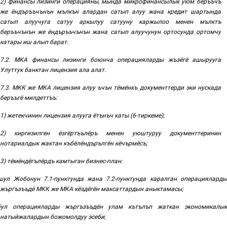
2)
финансы лизинги операцияны, мында микрофинансылык уюм беръъчъ
же ёндъръъчънън
мълкън алардан сатып алуу жана кредит шартында
сатып алуучуга сатуу аркылуу сатууну каржылоо менен мълктъ
беръъчънън же ёндъръъчънън жана сатып алуучунун ортосунда ортомчу
катары иш алып барат
.
7.2. МКА
финансы
лизинги
боюнча
операцияларды
жъзёгё
ашырууга
Улуттук банктан лицензия ала алат
.
7.3. МКК
же
МКА
лицензия
алуу
ъчън
тёмёнкъ
документтерди
эки
нускада
беръъгё
милдеттъъ
:
1)
жетекчинин лицензия алууга ётънъч каты (6-тиркеме);
2) киргизилген ёзгёртъълёръ менен уюштуруу документтеринин
нотариалдык жактан къбёлёндърългён кёчърмёсъ;
3) тёмёндёгълёрдъ камтыган бизнес-план:
шул Жобонун 7
.1-
пунктунда жана 7.2
-
пунктунда каралган операциялард
жъргъзъъдё
МКК же МКА кёздёгён максаттардын аныктамасы
;
бул операцияларды жъргъзъъдён улам кътълъп жаткан экономикалы
натыйжалардын божомолдуу эсеби
;