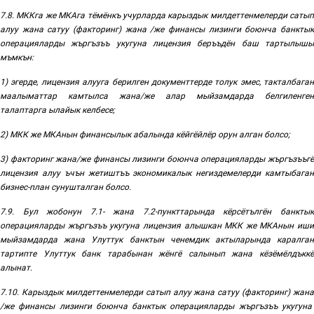
7.8.
МККга же МКАга тёмёнкъ учурларда карыздык милдеттенмелерди сатып
алуу жана сатуу (факторинг) жана /же финансы лизинги боюнча банктык
операцияларды жъргъзъъ укугуна
лицензия беръъдён баш тартылыш
мъмкън:
1) эгерде, лицензия алууга берилген документтерде толук эмес, такталбаган
маалыматтар камтылса жана/же алар мыйзамдарда белгиленген
талаптарга ылайык келбесе;
2) МКК же МКАнын финансылык абалында кёйгёйлёр
орун алган болсо
;
3) факторинг жана/же финансы лизинги боюнча операцияларды жъргъзъъгё
лицензия алуу ъчън жетиштъъ экономикалык негиздемелерди камтыбаган
бизнес-план сунушталган болсо
.
7.9. Бул жобонун 7.1
-
жана 7.2
-
пункттарында кёрсётългён банкты
операцияларды жъргъзъъ укугуна лицензия алышкан МКК же МКАнын иши
мыйзамдарда жана Улуттук банктын ченемдик актыларында каралган
тартипте Улуттук банк тарабынан жёнгё салынып жана кёзёмёлдъккё
алынат
.
7.10. Карыздык
милдеттенмелерди
сатып
алуу
жана
сатуу
(
факторинг
)
жана
/
же
финансы
лизинги
боюнча
банктык
операцияларды
жъргъзъъ
укугуна