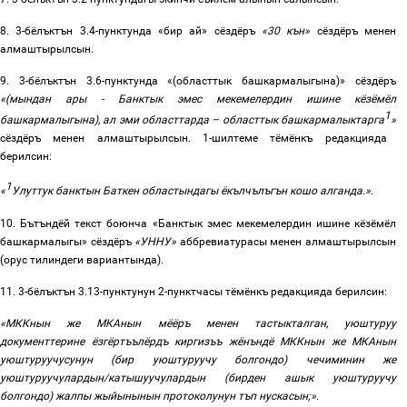
8. 3-бёлъктън
3.4-
пунктунда «бир ай» сёздёръ
«30 кън»
сёздёръ менен
алмаштырылсын.
9.
3-бёлъктън
3.6-
пунктунда «(областтык башкармалыгына
)»
сёздёръ
«(мындан ары - Банктык эмес мекемелердин ишине кёзёмёл
1
башкармалыгына), ал эми областтарда
–
областтык башкармалыктарга
»
сёздёръ менен алмаштырылсын. 1
-
шилтеме тёмёнкъ редакцияда
берилсин:
1
«
Улуттук банктын Баткен областындагы ёкълчълъгън кошо алганда.».
10. Бътъндёй текст боюнча «Банктык эмес мекемелердин ишине кёзёмёл
башкармалыгы» сёздёръ
«УННУ»
аббревиатурасы менен алмаштырылсын
(орус тилиндеги вариантында)
.
11.
3-бёлъктън 3.13-пунктунун 2-пунктчасы тёмёнкъ редакцияда берилсин:
«МККнын
же
МКАнын
мёёръ
менен
тастыкталган
,
уюштуруу
документтерине ёзгёртъълёрдъ киргизъъ жёнъндё МККнын
же
МКАнын
уюштуруучусунун
(
бир
уюштуруучу
болгондо
)
чечиминин
же
уюштуруучулардын
/
катышуучулардын
(
бирден
ашык
уюштуруучу
болгондо
)
жалпы
жыйынынын
протоколунун тъп
нускасын
;».