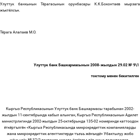
Улуттук банкынын Тёрагасынын орунбасары К.К.Боконтаев мырзага
жъктёлсън
.
Тёрага
Алапаев М.О.
Улуттук банк Башкармасынын 2008-жылдын 29.02 № 9\1
токтому менен бекитилген
Кыргыз
Республикасынын
Улуттук
банк
Башкармасы тарабынан
2002-
жылдын
11-
сентябрында кабыл алынган, Кыргыз Республикасынын Адилет
министрлигинде
2002-
жылдын
25-
октябрында
135-02
номеринде
каттоодон
ёткёртългён
«
Кыргыз
Республикасында
микрокредиттик
компанияларды
жана
микрокредиттик
агенттиктерди
тъзъъ
жёнъндё
»
Убактылуу
жобо