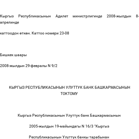
Кыргыз Республикасынын Адилет министрлигинде 2008-жылдын 8-
апрелинде
каттоодон
ө
тк
ө
н. Каттоо номери 23-08
Бишкек шаары
2008-жылдын 29-февралы N 9/2
КЫРГЫЗ РЕСПУБЛИКАСЫНЫН УЛУТТУК БАНК БАШКАРМАСЫНЫН
ТОКТОМУ
Кыргыз Республикасынын Улуттук банк Башкармасынын
2005-жылдын 19-майындагы N 16/3 "Кыргыз
Республикасынын Улуттук банкы тарабынан