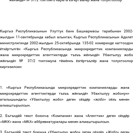
жёнъндё
»
№
37/2
токтомго карата
ёзгёртъълёр
жана
толуктоолор
Кыргыз
Республикасынын
Улуттук
банк
Башкармасы тарабынан
2002
жылдын
11-
сентябрында кабыл алынган, Кыргыз Республикасынын Адилет
министрлигинде
2002-
жылдын
25-
октябрында
135-02
номеринде
каттоодо
ёткёртългён
«
Кыргыз
Республикасында
микрокредиттик
компанияларды
жана
микрокредиттик
агенттиктерди
тъзъъ
жёнъндё
»
Убактылуу
жоб
жёнъндё
»
№
37/2
токтомуна
тёмёнкъ ёзгёртъълёр
жана
толуктоолор
киргизилсин:
1. «
Кыргыз
Республикасында
микрокредиттик
компанияларды
жана
микрокредиттик
агенттиктерди
тъзъъ
жёнъндё
»
Убактылуу
жобонун
»
аталышындагы «Убактылуу жобо» деген сёздёр
«
жобо»
сёзъ менен
алмаштырылсын.
2. Бътъндёй текст боюнча «Компания» жана «Агенттик
»
деген сёздёр
«МКК»
жана
«МКА»
аббревиатуралары менен алмаштырылсын.
3. Бътъндёй текст боюнча «Убактылуу жобо» деген сёздёр
«
Жобо»
деген