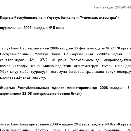
Түзүлгөн күнү: 2012-05-14
Кыргыз
Республикасынын
Улуттук
банкынын
“
Ченемдик
актылары
”»
журналынын
2008
жылдын
№
5
саны
луттук банк Башкармасынын 2008-жылдын 29 февралындагы № 9/1
“
Кыргыз
Республикасынын Улуттук банк Башкармасынын «2002-жылдын
11-
сентябрындагы №
37/2 «Кыргыз Республикасында микрокредитти
компанияларды жана микрокредиттик агенттиктерди тъзъъ жёнъндё»
Убактылуу жобо тууралуу» токтомуна ёзгёртъълёрдъ жана толуктоолорду
киргизъъ жёнъндё
токтому;
(
Кыргыз Республикасынын Адилет министирлигинде 2008-жылдын 8-
апрелиндеги 22-08 номеринде каттоодон ёткён)
луттук банк Башкармасынын 2008 жылдын 29 февралындагы № 9/2
«
Кыргы
Республикасынын Улуттук банк Башкармасынын 2005-жылдын 19-