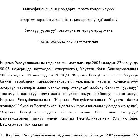
микрофинансылык уюмдарга карата колдонулуучу
эскерт
үү
чаралары жана санкциялар ж
ө
н
ү
нд
ө
" жобону
бекит
үү
тууралуу" токтомуна
ө
зг
ө
рт
үү
л
ө
рд
ү
жана
толуктоолорду киргиз
үү
ж
ө
н
ү
нд
ө
Кыргыз Республикасынын Адилет министрлигинде 2005-жылдын 27-июнунда
90-05 номеринде каттоодон
ө
тк
ө
рт
ү
лг
ө
н, Улуттук банк Башкармасынын
2005-жылдын 19-майындагы N 16/3 "Кыргыз Республикасынын Улуттук
банкы тарабынан микрофинансылык уюмдарга карата колдонулуучу
эскерт
үү
чаралары жана санкциялар ж
ө
н
ү
нд
ө
" жобону бекит
үү
тууралуу
токтомуна
ө
зг
ө
рт
үү
л
ө
рд
ү
н жана толуктоолордун долбоорун карап к
ө
р
ү
п,
Кыргыз Республикасынын "Кыргыз Республикасынын Улуттук банкы
ж
ө
н
ү
нд
ө
", "Кыргыз Республикасындагы микрофинансылык уюмдар ж
ө
н
ү
нд
ө
",
"Кыргыз Республикасындагы банктар жана банк иши ж
ө
н
ү
нд
ө
"
мыйзамдарына таянуу менен Кыргыз Республикасынын Улуттук банк
Башкармасы токтом кылат:
1. Кыргыз Республикасынын Адилет министрлигинде 2005-жылдын 27-