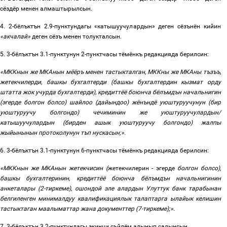
сёздёр менен алмаштырылсын.
4. 2-бёлъктън 2.9-пунктундагы «катышуучулардын» деген сёзънён кийин
«акчалай
»
деген сёзъ менен толукталсын.
5. 3-бёлъктън 3.1-пунктунун 2-пунктчасы тёмёнкъ редакцияда берилсин:
«
МККнын же МКАнын мёёръ менен тастыкталган, МККны же МКАны тъзъъ,
жетекчилерди, башкы бухгалтерди (башкы бухгалтердин кызмат
орду
штатта жок учурда бухгалтерди)
,
кредиттёё боюнча бёлъмдън начальнигин
(эгерде болгон болсо) шайлоо (дайындоо) жёнъндё уюштуруучунун (бир
уюштуруучу болгондо) чечиминин же уюштуруучулардын/
катышуучулардын (бирден ашык уюштуруучу болгондо) жалпы
жыйынынын протоколунун тъп
нускасын
;».
6. 3-бёлъктън
3.1-
пунктунун
6-
пунктчасы
тёмёнкъ
редакцияда
берилсин:
«
МККнын же МКАнын жетекчисин
(
жетекчилерин - эгерде
болгон болсо
)
,
башкы бухгалтеринин, кредиттёё боюнча бёлъмдън начальнигинин
анкеталары (2-тиркеме), ошондой эле алардын Улуттук банк тарабынан
белгиленген минималдуу квалификациялык талаптарга ылайык келишин
тастыктаган маалыматтар жана документтер (7-тиркеме);».
7. 3-бёлъктън
3.2-
пунктундагы экинчи съйлём алынып салынсын.