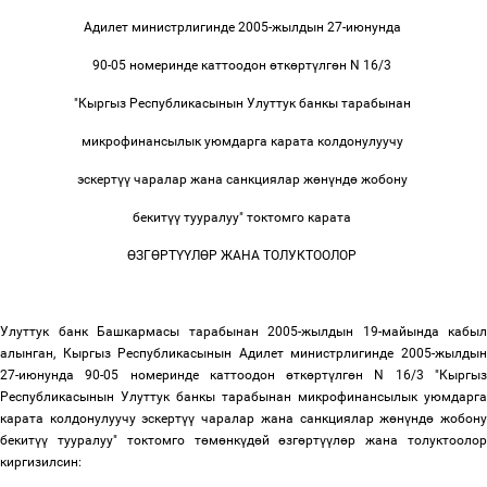
Адилет министрлигинде 2005-жылдын 27-июнунда
90-05 номеринде каттоодон
ө
тк
ө
рт
ү
лг
ө
н N 16/3
"Кыргыз Республикасынын Улуттук банкы тарабынан
микрофинансылык уюмдарга карата колдонулуучу
эскерт
үү
чаралар жана санкциялар ж
ө
н
ү
нд
ө
жобону
бекит
үү
тууралуу" токтомго карата
Ө
ЗГ
Ө
РТ
ҮҮ
Л
Ө
Р ЖАНА ТОЛУКТООЛОР
Улуттук банк Башкармасы тарабынан 2005-жылдын 19-майында кабыл
алынган, Кыргыз Республикасынын Адилет министрлигинде 2005-жылдын
27-июнунда 90-05 номеринде каттоодон
ө
тк
ө
рт
ү
лг
ө
н N 16/3 "Кыргы
Республикасынын Улуттук банкы тарабынан микрофинансылык уюмдарга
карата колдонулуучу эскерт
үү
чаралар жана санкциялар ж
ө
н
ү
нд
ө
жобон
бекит
үү
тууралуу" токтомго т
ө
м
ө
нк
ү
д
ө
й
ө
зг
ө
рт
үү
л
ө
р жана толуктооло
киргизилсин: