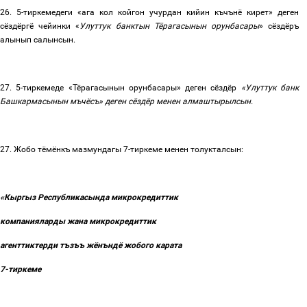
26
. 5-тиркемедеги
«ага кол койгон учурдан кийин къчънё кирет» деген
сёздёргё чейинки «
Улуттук банктын Тёрагасынын орунбасары
» сёздёръ
алынып салынсын.
27
. 5-тиркемеде
«Тёрагасынын
орунбасары»
деген сёздёр
«
Улуттук банк
Башкармасынын мъчёсъ
»
деген сёздёр менен алмаштырылсын.
27.
Жобо тёмёнкъ мазмундагы 7-тиркеме менен толукталсын:
«Кыргыз Республикасында микрокредиттик
компанияларды жана микрокредиттик
агенттиктерди тъзъъ жёнъндё жобого
карата
7-тиркеме