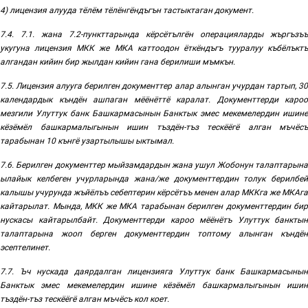
4)
лицензия алууда тёлём тёлёнгёндъгън тастыктаган документ.
7.4. 7.1.
жана 7.2
-
пункттарында кёрсётългён операцияларды жъргъзъъ
укугуна лицензия МКК же МКА каттоодон
ёткёндъгъ
тууралуу
къбёлъктъ
алгандан кийин бир жылдан кийин гана берилиши мъмкън
.
7.5. Лицензия алууга берилген документтер алар алынган учурдан тартып, 30
календардык къндён ашпаган мёёнёттё каралат. Документтерди кароо
мезгили
Улуттук банк Башкармасынын Банктык эмес мекемелердин ишин
кёзёмёл башкармалыгынын ишин тъздён-тъз тескёёгё алган мъчёсъ
тарабынан 10 кънгё узартылышы ыктымал
.
7.6.
Берилген документтер мыйзамдардын жана ушул Жобонун талаптарын
ылайык келбеген учурларында жана/же
документтердин толук берилбе
калышы учурунда жъйёлъъ себептерин кёрсётъъ менен алар
МККга же МКАга
кайтарылат. Мында, МКК же МКА тарабынан берилген документтердин бир
нускасы кайтарылбайт. Документтерди кароо мёёнётъ Улуттук банктын
талаптарына жооп берген документтердин топтому алынган къндён
эсептелинет
.
7.7.
Ъч
нускада даярдалган
лицензияга
Улуттук банк Башкармасыны
Банктык эмес мекемелердин ишине кёзёмёл башкармалыгынын ишин
тъздён-тъз тескёёгё алган мъчёсъ
кол коет
.