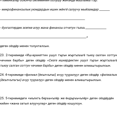
«
Тёмёнкълёр боюнча билиминин болушу жёнъндё маалыматтар:
- микрофинансылык уюмдардын ишин жёнгё салуучу мыйзамдар ________
_________________________________________________________________
- бухгалтердик эсепке алуу жана финансы отчетун тъзъъ ________________
__________________________________________________________________»
деген сёздёр менен толукталсын.
23
. 2-тиркемеде «Иш-аракеттин ушул търън жъргъзъъгё тыюу салган соттун
чечими барбы
»
деген сёздёр
«Сизге ишкердиктин ушул търън жъргъзъъгё
тыюу салган соттун чечими барбы»
деген сёздёр менен алмаштырылсын.
24
. 4-тиркемеде «филиал (ёкълчълък) ачуу тууралуу» деген сёздёр
«филиалын
(ёкълчълъгън) ачуу тууралуу»
деген
сёздёр менен алмаштырылсын.
25. 5-тиркемедеги «мълктъ беръъчълёр же ёндъръъчълёр» деген сёздёрдён
кийин «жана сатып алуучулар» деген сёздёр кошулсун.