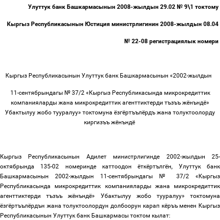
Улуттук банк Башкармасынын 200
8
-жылдын
29.02
№ 9\1 токтому
Кыргыз Республикасынын Юстиция министрлигинин 2008-жылдын 08.04
№
22-08
регистрациялык номери
Кыргыз Республикасынын Улуттук банк Башкармасынын «2002-жылдын
11-сентябрындагы №
37/2 «Кыргыз Республикасында микрокредиттик
компанияларды жана микрокредиттик агенттиктерди тъзъъ жёнъндё»
Убактылуу жобо тууралуу» токтомуна ёзгёртъълёрдъ жана толуктоолорду
киргизъъ жёнъндё
Кыргыз Республикасынын Адилет министрлигинде 2002-жылдын 25-
октябрында 135-02 номеринде каттоодон ёткёртългён, Улуттук банк
Башкармасынын 2002-жылдын 11-сентябрындагы №
37/2 «Кыргыз
Республикасында микрокредиттик компанияларды жана микрокредиттик
агенттиктерди тъзъъ жёнъндё» Убактылуу жобо тууралуу» токтомуна
ёзгёртъълёрдън жана толуктоолордун долбоорун карап кёръъ менен Кыргыз
Республикасынын Улуттук банк Башкармасы токтом кылат: