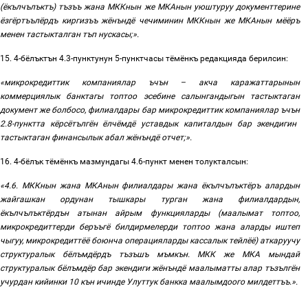
(ёкълчълъктъ) тъзъъ жана МККнын же МКАнын уюштуруу документтерине
ёзгёртъълёрдъ киргизъъ жёнъндё чечиминин МККнын
же
МКАнын
мёёръ
менен
тастыкталган тъп
нускасы;».
15. 4-бёлъктън
4.3-
пунктунун
5-
пунктчасы
тёмёнкъ
редакцияда
берилсин:
«микрокредиттик компаниялар ъчън
–
акча каражаттарынын
коммерциялык банктагы топтоо эсебине салынгандыгын тастыктаган
документ же болбосо, филиалдары
бар
микрокредиттик
компаниялар
ъчън
2.8-
пунктта
кёрсётългён
ёлчёмдё уставдык капиталдын бар экендигин
тастыктаган финансылык абал жёнъндё отчет
;».
16.
4-бёлък
тёмёнкъ
мазмундагы
4.6-
пункт
менен
толукталсын
:
«4.6. МККнын жана МКАнын филиалдары жана ёкълчълъктёръ алардын
жайгашкан ордунан тышкары турган жана филиалдардын,
ёкълчълъктёрдън атынан айрым функцияларды (маалымат топтоо,
микрокредиттерди беръъгё билдирмелерди топтоо жана аларды иштеп
чыгуу, микрокредиттёё боюнча операцияларды кассалык тейлёё
)
аткаруучу
структуралык бёлъмдёрдъ тъзъшъ мъмкън. МКК же МКА мындай
структуралык бёлъмдёр бар экендиги жёнъндё маалыматты алар тъзългён
учурдан
кийинки 10 кън ичинде Улуттук банкка маалымдоого милдеттъъ.».