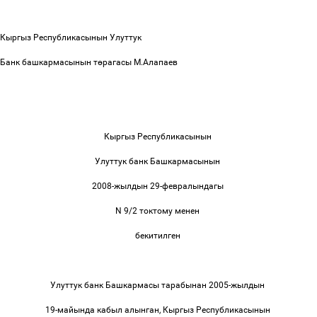
Кыргыз Республикасынын Улуттук
Банк башкармасынын т
ө
рагасы М.Алапаев
Кыргыз Республикасынын
Улуттук банк Башкармасынын
2008-жылдын 29-февралындагы
N 9/2 токтому менен
бекитилген
Улуттук банк Башкармасы тарабынан 2005-жылдын
19-майында кабыл алынган, Кыргыз Республикасынын