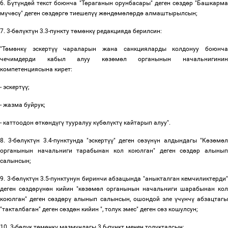
6. Б
ү
т
ү
нд
ө
й текст боюнча "Т
ө
раганын орунбасары" деген с
ө
зд
ө
р "Башкарма
м
ү
ч
ө
с
ү
" деген с
ө
зд
ө
рг
ө
тиешел
үү
ж
ө
нд
ө
м
ө
л
ө
рд
ө
алмаштырылсын;
7. 3-б
ө
л
ү
кт
ү
н 3.3-пункту т
ө
м
ө
нк
ү
редакцияда берилсин:
"Т
ө
м
ө
нк
ү
эскерт
үү
чараларын жана санкцияларды колдонуу боюнч
чечимдерди кабыл алуу к
ө
з
ө
м
ө
л органынын начальнигини
компетенциясына кирет:
- эскерт
үү
;
- жазма буйрук;
- каттоодон
ө
тк
ө
нд
ү
г
ү
тууралуу к
ү
б
ө
л
ү
кт
ү
кайтарып алуу".
8. 3-б
ө
л
ү
кт
ү
н 3.4-пунктунда "эскерт
үү
" деген с
ө
з
ү
н
ү
н алдындагы "К
ө
з
ө
м
ө
органынын начальниги тарабынан кол коюлган" деген с
ө
зд
ө
р алыны
салынсын;
9. 3-б
ө
л
ү
кт
ү
н 3.5-пунктунун биринчи абзацында "аныкталган кемчиликтерди"
деген с
ө
зд
ө
р
ү
н
ө
н кийин "к
ө
з
ө
м
ө
л органынын начальниги шарабынан кол
коюлган" деген с
ө
зд
ө
р
ү
алынып салынсын, ошондой эле
ү
ч
ү
нч
ү
абзацтагы
"такталбаган" деген с
ө
зд
ө
н кийин ", толук эмес" деген с
ө
з кошулсун;
10. 3-б
ө
л
ү
к т
ө
м
ө
нк
ү
мазмундагы 3.6-пункт менен толукталсын: