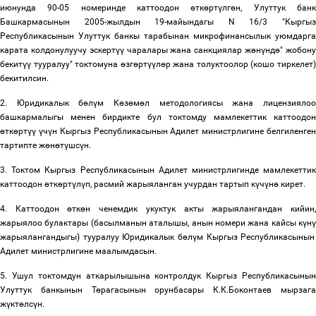
июнунда 90-05 номеринде каттоодон
ө
тк
ө
рт
ү
лг
ө
н, Улуттук бан
Башкармасынын 2005-жылдын 19-майындагы N 16/3 "Кыргыз
Республикасынын Улуттук банкы тарабынан микрофинансылык уюмдарга
карата колдонулуучу эскерт
үү
чаралары жана санкциялар ж
ө
н
ү
нд
ө
" жобон
бекит
үү
тууралуу" токтомуна
ө
зг
ө
рт
үү
л
ө
р жана толуктоолор (кошо тиркелет
бекитилсин.
2. Юридикалык б
ө
л
ү
м К
ө
з
ө
м
ө
л методологиясы жана лицензияло
башкармалыгы менен бирдикте бул токтомду мамлекеттик каттоодон
ө
тк
ө
рт
үү
ү
ч
ү
н Кыргыз Республикасынын Адилет министрлигине белгиленге
тартипте ж
ө
н
ө
т
ү
шс
ү
н.
3. Токтом Кыргыз Республикасынын Адилет министрлигинде мамлекеттик
каттоодон
ө
тк
ө
рт
ү
л
ү
п, расмий жарыяланган учурдан тартып к
ү
ч
ү
н
ө
кирет.
4. Каттоодон
ө
тк
ө
н ченемдик укуктук акты жарыялангандан кийин
жарыялоо булактары (басылманын аталышы, анын номери жана кайсы к
ү
н
ү
жарыялангандыгы) тууралуу Юридикалык б
ө
л
ү
м Кыргыз Республикасынын
Адилет министрлигине маалымдасын.
5. Ушул токтомдун аткарылышына контролдук Кыргыз Республикасынын
Улуттук банкынын Т
ө
рагасынын орунбасары К.К.Боконтаев мырзаг
ж
ү
кт
ө
лс
ү
н
.