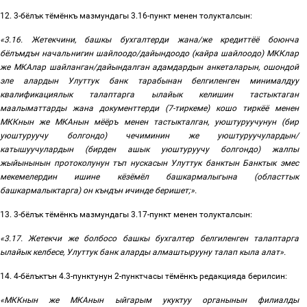
12.
3-бёлък тёмёнкъ мазмундагы 3.16-пункт менен толукталсын:
«3.16
. Жетекчини
,
башкы
бухгалтерди жана/же
кредиттёё
боюнча
бёлъмдън
начальнигин шайлоодо/дайындоодо (кайра шайлоодо) МККлар
же МКАлар шайланган/дайындалган адамдардын анкеталарын, ошондой
эле алардын
Улуттук
банк
тарабынан
белгиленген
минималдуу
квалификациялык
талаптарга
ылайык
келишин
тастыктаган
маалыматтарды
жана
документтерди
(7-
тиркеме) кошо тиркёё менен
МККнын
же
МКАнын
мёёръ
менен
тастыкталган
,
уюштуруучунун
(
бир
уюштуруучу
болгондо
)
чечиминин
же
уюштуруучулардын
/
катышуучулардын
(
бирден
ашык
уюштуруучу
болгондо
)
жалпы
жыйынынын
протоколунун
тъп
нускасын
Улуттук банктын Банктык
эмес
мекемелердин ишине
кёзёмёл
башкармалыгына (областтык
башкармалыктарга) он къндън ичинде беришет
;».
13. 3-бёлък тёмёнкъ мазмундагы
3.17-
пункт менен
толукталсын
:
«3.17. Жетекчи же болбосо башкы бухгалтер белгиленген талаптарга
ылайык келбесе, Улуттук банк аларды алмаштырууну талап кыла алат».
14
. 4-бёлъктън
4.3-
пунктунун
2-
пунктчасы
тёмёнкъ
редакцияда
берилсин:
«
МККнын же МКАнын ыйгарым укуктуу органынын филиалды