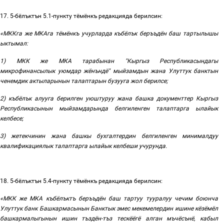
17. 5-бёлъктън
5.1-
пункту
тёмёнкъ
редакцияда
берилсин:
«МККга
же
МКАга тёмёнкъ
учурларда
къбёлък
беръъдён баш
тартылышы
ыктымал
:
1)
МКК
же
МКА тарабынан
"
Кыргыз
Республикасындагы
микрофинансылык
уюмдар
жёнъндё
"
мыйзамдын
жана
Улуттук
банктын
ченемдик актыларынын
талаптарын
бузууга
жол
берилсе
;
2)
къбёлък
алууга
берилген
уюштуруу жана башка документтер
Кыргыз
Республикасынын мыйзамдарында белгиленген талаптарга ылайык
келбесе;
3)
жетекчинин жана башкы бухгалтердин белгиленген минималдуу
квалификациялык талаптарга ылайык келбеши учурунда
.
18. 5-бёлъктън
5.4-
пункту
тёмёнкъ
редакцияда
берилсин:
«
МКК же МКА къбёлъктъ беръъдён баш тартуу тууралуу чечим боюнча
Улуттук банк Башкармасынын Банктык эмес мекемелердин ишине кёзёмёл
башкармалыгынын ишин тъздён-тъз тескёёгё алган мъчёсънё, кабыл