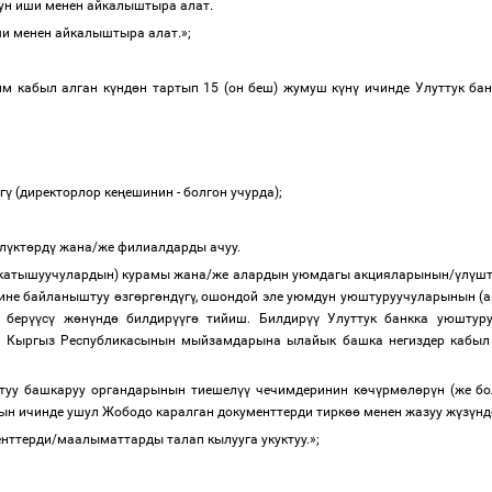
ун иши менен айкалыштыра алат.
ши менен айкалыштыра алат.
»
;
м кабыл алган к
ү
нд
ө
н тартып 15 (он беш) жумуш к
ү
н
ү
ичинде Улуттук бан
г
ү
(директорлор ке
ң
ешинин - болгон учурда);
л
ү
кт
ө
рд
ү
жана/же филиалдарды ачуу.
н/катышуучулардын) курамы жана/же алардын уюмдагы акцияларынын/
ү
л
ү
ш
гине байланыштуу
ө
зг
ө
рг
ө
нд
ү
г
ү
, ошондой эле уюмдун уюштуруучуларынын (
 бер
үү
с
ү
ж
ө
н
ү
нд
ө
билдир
үү
г
ө
тийиш. Билдир
үү
Улуттук банкка уюштуру
а Кыргыз Республикасынын мыйзамдарына ылайык башка негиздер кабыл
ктуу башкаруу органдарынын тиешел
үү
чечимдеринин к
ө
ч
ү
рм
ө
л
ө
р
ү
н (же б
нын ичинде
ушул Жободо каралган документтерди
тирк
өө
менен жазуу ж
ү
з
ү
нд
ттерди/маалыматтарды талап кылууга укуктуу.»;