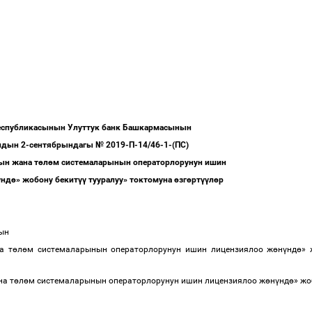
еспубликасынын Улуттук банк Башкармасынын
дын 2-сентябрындагы № 2019-П-14/46-1-(ПС)
н жана т
ө
л
ө
м системаларынын операторлорунун ишин
ү
нд
ө
» жобону бекит
үү
тууралуу» токтомуна
ө
зг
ө
рт
үү
л
ө
р
дын
а т
ө
л
ө
м системаларынын операторлорунун ишин лицензиялоо ж
ө
н
ү
нд
ө
» 
а т
ө
л
ө
м системаларынын операторлорунун ишин лицензиялоо ж
ө
н
ү
нд
ө
» жо