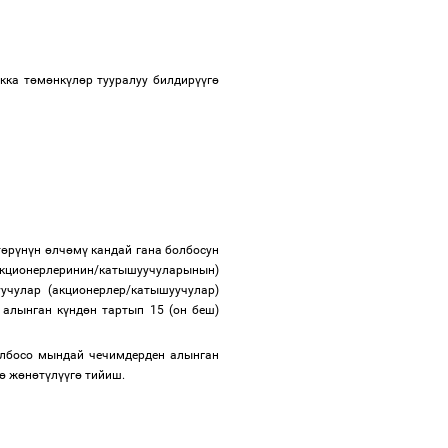
кка т
ө
м
ө
нк
ү
л
ө
р тууралуу билдир
үү
г
ө
т
ө
р
ү
н
ү
н
ө
лч
ө
м
ү
кандай гана болбосун
акционерлеринин/катышуучуларынын)
учулар (акционерлер/катышуучулар)
 алынган к
ү
нд
ө
н тартып 15 (он беш)
олбосо мындай чечимдерден алынган
ө
ж
ө
н
ө
т
ү
л
үү
г
ө
тийиш.