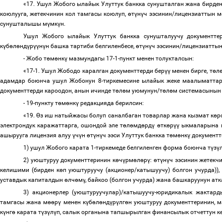
«17. Ушул Жобого ылайык Улуттук банкка сунушталган жана бирде
коюлууга, жетекчинин кол тамгасы коюлуп,
ө
т
ү
н
ү
ч ээсинин/лицензиаттын м
сунушталышы м
ү
мк
ү
н.
Ушул Жобого ылайык Улуттук банкка сунушталуучу документте
к
ү
б
ө
л
ө
нд
ү
р
үү
н
ү
н башка тартиби белгиленбесе,
ө
т
ү
н
ү
ч ээсинин/лицензиатты
- Жобо т
ө
м
ө
нк
ү
мазмундагы 17-1-пункт менен толукталсын:
«17-1. Ушул Жободо каралган документтерди бер
үү
менен бирге, т
ө
л
адамдар боюнча ушул Жобонун 8-тиркемесине ылайык жеке маалыматтард
документтерди кароодон, анын ичинде т
ө
л
ө
м уюмунун/т
ө
л
ө
м системасынын
- 19-пункту т
ө
м
ө
нк
ү
редакцияда берилсин:
«19.
Ө
з иш натыйжасы болуп саналбаган товарлар жана кызмат к
ө
р
электрондук каражаттарга, ошондой эле т
ө
л
ө
мд
ө
рд
ү
ө
тк
ө
р
үү
ыкмаларына н
ашырууга лицензия алуу
ү
ч
ү
н
ө
т
ү
н
ү
ч ээси Улуттук банкка т
ө
м
ө
нк
ү
документт
1) ушул Жобого карата
1-тиркемеде
белгиленген форма боюнча т
ү
з
ү
2) уюштуруу документтеринин к
ө
ч
ү
рм
ө
л
ө
р
ү
:
ө
т
ү
н
ү
ч ээсинин жетекч
келишими (бирден к
ө
п уюштуруучу (акционер/катышуучу) болгон учурда))
уставдык капиталдын
ө
лч
ө
м
ү
, байкоо (болгон учурда) жана
башкаруунун ат
3) акционерлер (уюштуруучулар)/катышуучу-юридикалык жактард
тамгасы жана м
өө
р
ү
менен к
ү
б
ө
л
ө
нд
ү
р
ү
лг
ө
н уюштуруу документтеринин, 
к
ү
нг
ө
карата т
ү
з
ү
л
ү
п, салык органына тапшырылган финансылык отчеттун к