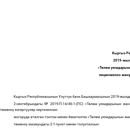
Кыргыз Р
2019-жыл
«Т
ө
л
ө
м уюмдарыны
лицензиялоо ж
ө
н
Кыргыз Республикасынын Улуттук банк Башкармасынын 2019-жыл
2-сентябрындагы № 2019-П-14/46-1-(ПС) «Т
ө
л
ө
м уюмдарынын жан
т
ө
м
ө
нк
ү
ө
зг
ө
рт
үү
л
ө
р киргизилсин:
жогоруда аталган токтом менен бекитилген «Т
ө
л
ө
м уюмдарынын жан
т
ө
м
ө
нк
ү
мазмундагы 2-1-пункт менен толукталсын: