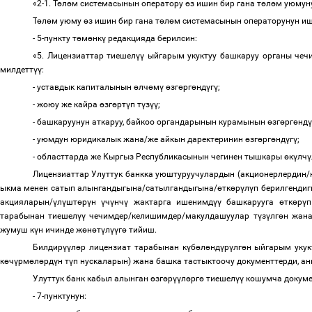
«2-1. Т
ө
л
ө
м системасынын оператору
ө
з ишин
бир гана т
ө
л
ө
м уюмун
Т
ө
л
ө
м уюму
ө
з ишин бир гана т
ө
л
ө
м системасынын операторунун и
- 5-пункту т
ө
м
ө
нк
ү
редакцияда берилсин:
«5. Лицензиаттар тиешел
үү
ыйгарым укуктуу башкаруу органы чечи
милдетт
үү
:
- уставдык капиталынын
ө
лч
ө
м
ү
ө
зг
ө
рг
ө
нд
ү
г
ү
;
- жоюу же кайра
ө
зг
ө
рт
ү
п т
ү
з
үү
;
- башкаруунун аткаруу, байкоо органдарынын курамынын
ө
зг
ө
рг
ө
нд
ү
- уюмдун юридикалык жана/же айкын даректеринин
ө
зг
ө
рг
ө
нд
ү
г
ү
;
- областтарда же Кыргыз Республикасынын чегинен тышкары
ө
к
ү
лч
ү
Лицензиаттар Улуттук банкка уюштуруучулардын (акционерлерди
ыкма менен сатып алынгандыгына/сатылгандыгына/
ө
тк
ө
р
ү
л
ү
п берилгенди
акцияларын/
ү
л
ү
шт
ө
р
ү
н
ү
ч
ү
нч
ү
жактарга ишенимд
үү
башкарууга
ө
тк
ө
р
ү
п
тарабынан тиешел
үү
чечимдер/келишимдер/макулдашуулар т
ү
з
ү
лг
ө
н жан
жумуш к
ү
н ичинде ж
ө
н
ө
т
ү
л
үү
г
ө
тийиш.
Билдир
үү
л
ө
р лицензиат тарабынан к
ү
б
ө
л
ө
нд
ү
р
ү
лг
ө
н ыйгарым уку
к
ө
ч
ү
рм
ө
л
ө
рд
ү
н т
ү
п нускаларын) жана башка тастыктоочу документтерди, а
Улуттук банк кабыл алынган
ө
зг
ө
р
үү
л
ө
рг
ө
тиешел
үү
кошумча докумен
- 7-пунктунун: