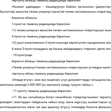
т
ө
рт
ү
нч
ү
абзацы т
ө
м
ө
нк
ү
редакцияда берилсин:
«Кызмат адамдары
–
башкаруунун байкоо органынын (директорл
бухгалтер) жана/же т
ө
л
ө
м уюмунун жана/же т
ө
л
ө
м системасынын оператору
бешинчи абзацта:
1-пунктча т
ө
м
ө
нк
ү
редакцияда берилсин:
«1) т
ө
л
ө
м уюмунун жана/же т
ө
л
ө
м системасынын операторунун кыз
3-пунктча т
ө
м
ө
нк
ү
редакцияда берилсин:
«3) ушул аныктаманын 2-пунктчасында к
ө
рс
ө
т
ү
лг
ө
н юридикалык жа
4 жана 5-пунктчалардагы ар башка ж
ө
нд
ө
м
ө
д
ө
г
ү
«термин» деген с
ө
з
- 10-пунктунда:
биринчи абзацы т
ө
м
ө
нк
ү
редакцияда берилсин:
«Т
ө
л
ө
м уюмунун/т
ө
л
ө
м системасынын операторунун уставдык кап
т
ө
рт
ү
нч
ү
абзац т
ө
м
ө
нк
ү
редакцияда берилсин:
«
Эгерде
ө
т
ү
н
ү
ч ээси эки лицензия
ү
ч
ү
н документтерди тапшырса/лиц
капиталы кеминде 3 000 000 (
ү
ч миллион) сомду т
ү
з
үү
г
ө
тийиш.
»
;
- 11-пункту т
ө
м
ө
нк
ү
редакцияда берилсин:
«11.
Ө
з иш натыйжасы болуп саналбаган
товарлар/кызмат к
ө
рс
ө
т
ү
резидент эместердин пайдасына
кабыл алуу жана ж
ү
рг
ү
з
үү
кызматтарын с
интеграцияланган жана чек ара аркылуу
ө
т
үү
ч
ү
т
ө
л
ө
мд
ө
р боюнча финанс