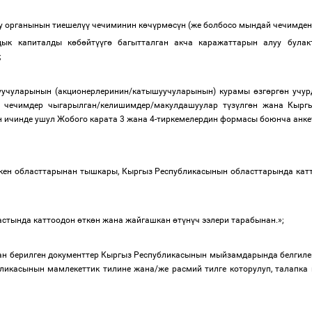
:
уу органынын тиешел
үү
чечиминин к
ө
ч
ү
рм
ө
с
ү
н (же болбосо мындай чечимден
дык капиталды к
ө
б
ө
йт
үү
г
ө
багытталган акча каражаттарын алуу булак
;
уучуларынын (акционерлеринин/катышуучуларынын) курамы
ө
зг
ө
рг
ө
н учур
чечимдер чыгарылган/келишимдер/макулдашуулар т
ү
з
ү
лг
ө
н жана Кырг
н ичинде ушул Жобого карата 3 жана 4-тиркемелердин формасы боюнча анке
кен областтарынан тышкары, Кыргыз Республикасынын областтарында ка
астында каттоодон
ө
тк
ө
н жана жайгашкан
ө
т
ү
н
ү
ч ээлери тарабынан.
»;
ан берилген документтер Кыргыз Республикасынын мыйзамдарында белгиле
ликасынын мамлекеттик тилине жана/же расмий тилге которулуп, талапка