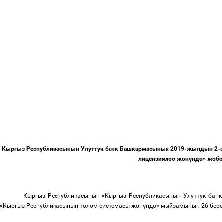
Кыргыз Республикасынын Улуттук банк Башкармасынын 2019-жылдын 2-се
лицензиялоо ж
ө
н
ү
нд
ө
» жобо
Кыргыз Республикасынын «Кыргыз Республикасынын Улуттук банк
«Кыргыз Республикасынын т
ө
л
ө
м системасы ж
ө
н
ү
нд
ө
» мыйзамынын 26-бере