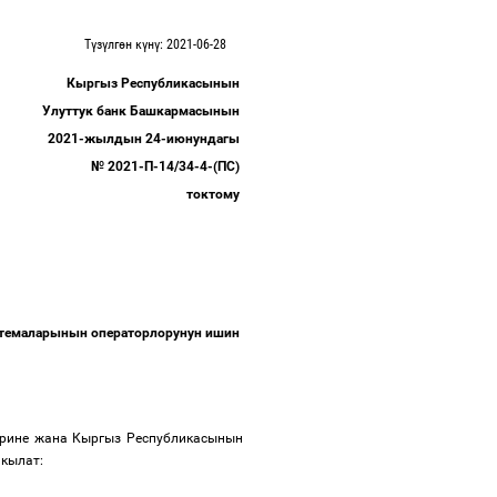
Түзүлгөн күнү: 2021-06-28
Кыргыз Республикасынын
Улуттук банк Башкармасынын
2021-жылдын 24-июнундагы
№ 2021-П-14/34-4-(ПС)
токтому
стемаларынын операторлорунун ишин
ерине жана Кыргыз Республикасынын
 кылат: