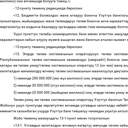
миллион) сом
ө
лч
ө
м
ү
нд
ө
болууга тийиш.»;
- 12-пункту т
ө
м
ө
нк
ү
редакцияда берилсин:
«12. Бюджетти болжолдоо жана аткаруу боюнча Улуттук банктаг
салыктарын, жыйымдарын жана т
ө
л
ө
мд
ө
р
ү
н т
ө
л
өө
боюнча акча каражатта
жергиликт
үү
ө
з алдынча башкаруу органдары менен тике келишимдер болгон
Ушул пункттун талабы коммерциялык банк менен агенттик макулд
каражаттарын кабыл алууну ж
ү
з
ө
г
ө
ашырган жана
банктын атынан кызмат 
- 13-пункту т
ө
м
ө
нк
ү
редакцияда берилсин:
«13. Эгерде т
ө
л
ө
м системасынын операторунун т
ө
л
ө
м система
Республикасынын т
ө
л
ө
м системасына к
ө
з
ө
м
ө
лд
ү
к (оверсайт) боюнча сая
катары же т
ө
л
ө
м уюму/т
ө
л
ө
м системасынын оператору 12 (он эки) жана 
капиталдын минималдуу
ө
лч
ө
м
ү
т
ө
л
ө
м системасынын маанил
үү
л
ү
к де
ң
гээл
1) кеминде 200 000 000 (эки ж
ү
з миллион) сом, эгерде т
ө
л
ө
м система
2) кеминде 30 000 000 (отуз миллион) сом, эгерде т
ө
л
ө
м системасы 
3) кеминде 20 000 000 (жыйырма миллион) сом, эгерде т
ө
л
ө
м уюму ж
Т
ө
л
ө
м уюму же т
ө
л
ө
м системасынын оператору Улуттук банктын Т
ө
Жобонун ушул пунктунда к
ө
рс
ө
т
ү
лг
ө
н
ө
лч
ө
мд
ө
уставдык капиталды к
ө
б
ө
йт
м
өө
н
ө
тт
ө
салынбаган учурда Улуттук банк тиешел
үү
ченемдик укуктук актыл
Жобо т
ө
м
ө
нк
ү
мазмундагы 13-1-пункт менен толукталсын:
«13-1.
Уставдык капиталдын
ө
лч
ө
м
ү
н
ө
зг
ө
рт
үү
ж
ө
н
ү
нд
ө
чечим кабыл