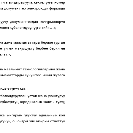
т чагылдырылууга, к
ө
кт
ө
л
үү
г
ө
, номер
м документтер электрондук формада
уучу документтердин к
ө
ч
ү
рм
ө
л
ө
р
ү
н
енен к
ү
б
ө
л
ө
нд
ү
р
ү
л
үү
г
ө
тийиш.
»;
кка жеке маалыматтары бериле турган
ө
т
ү
лг
ө
н макулдукту берб
өө
берилген
налат.»;
а маалымат технологияларына жана
кызматтарды сунуштоо ишин ж
ү
з
ө
г
ө
ү
нд
ө
ө
т
ү
н
ү
ч кат;
ү
б
ө
л
ө
нд
ү
р
ү
лг
ө
н
устав жана уюштуруу
к
ү
б
ө
л
ү
кт
ү
н, юридикалык жакты т
ү
з
үү
,
шка ыйгарым укуктуу адамынын кол
ү
г
ү
н
ү
н, ошондой эле акыркы отчеттук