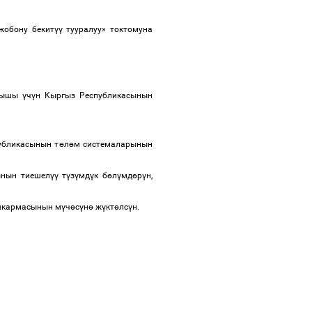
жобону бекит
үү
тууралуу» токтомуна
ылышы
ү
ч
ү
н Кыргыз Республикасынын
убликасынын т
ө
л
ө
м системаларынын
ынын тиешел
үү
т
ү
з
ү
мд
ү
к б
ө
л
ү
мд
ө
р
ү
н,
ашкармасынын м
ү
ч
ө
с
ү
н
ө
ж
ү
кт
ө
лс
ү
н.