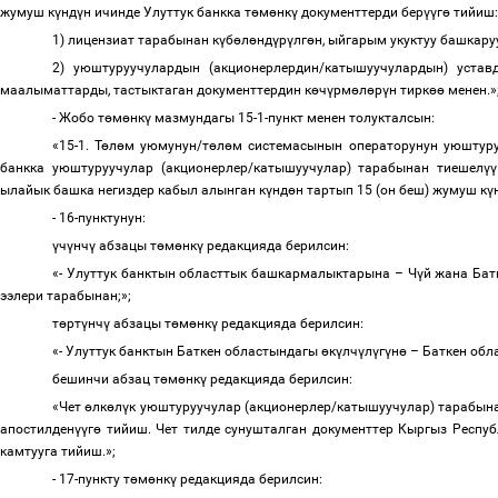
жумуш к
ү
нд
ү
н ичинде Улуттук банкка т
ө
м
ө
нк
ү
документтерди бер
үү
г
ө
тийиш
1) лицензиат тарабынан к
ү
б
ө
л
ө
нд
ү
р
ү
лг
ө
н, ыйгарым укуктуу башкар
2) уюштуруучулардын (акционерлердин/катышуучулардын) устав
маалыматтарды, тастыктаган документтердин к
ө
ч
ү
рм
ө
л
ө
р
ү
н тирк
өө
менен.»
- Жобо т
ө
м
ө
нк
ү
мазмундагы 15-1-пункт менен толукталсын:
«15-1. Т
ө
л
ө
м уюмунун/т
ө
л
ө
м системасынын операторунун уюштур
банкка уюштуруучулар (акционерлер/катышуучулар) тарабынан тиешел
үү
ылайык башка негиздер кабыл алынган к
ү
нд
ө
н тартып 15 (он беш) жумуш к
ү
- 16-пунктунун:
ү
ч
ү
нч
ү
абзацы т
ө
м
ө
нк
ү
редакцияда берилсин:
«- Улуттук банктын областтык башкармалыктарына
–
Ч
ү
й жана Бат
ээлери тарабынан;
»;
т
ө
рт
ү
нч
ү
абзацы т
ө
м
ө
нк
ү
редакцияда берилсин:
«- Улуттук банктын Баткен областындагы
ө
к
ү
лч
ү
л
ү
г
ү
н
ө
–
Баткен обл
бешинчи абзац т
ө
м
ө
нк
ү
редакцияда берилсин:
«
Чет
ө
лк
ө
л
ү
к уюштуруучулар (акционерлер/катышуучулар) тарабын
апостилден
үү
г
ө
тийиш.
Чет тилде сунушталган документтер Кыргыз Респуб
камтууга тийиш.
»;
- 17-пункту т
ө
м
ө
нк
ү
редакцияда берилсин: