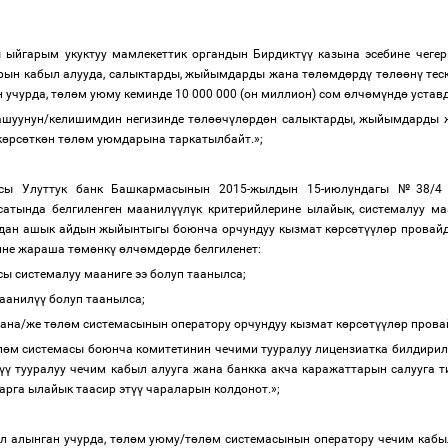
ы ыйгарым укуктуу мамлекеттик органдын Бирдикт
үү
казына эсебине чегер
рын кабыл алууда, салыктарды, жыйымдарды жана т
ө
л
ө
мд
ө
рд
ү
т
ө
л
өө
н
ү
тес
 учурда, т
ө
л
ө
м уюму кеминде 10 000 000 (он миллион) сом
ө
лч
ө
м
ү
нд
ө
уставд
ашуунун/келишимдин негизинде т
ө
л
өө
ч
ү
л
ө
рд
ө
н салыктарды, жыйымдарды 
к
ө
рс
ө
тк
ө
н т
ө
л
ө
м уюмдарына таркатылбайт
.»;
сы Улуттук банк Башкармасынын 2015-жылдын 15-июлундагы №38/4 
сатында белгиленген маанил
үү
л
ү
к критерийлерине ылайык, системалуу ма
андан ашык айдын жыйынтыгы боюнча орчундуу кызмат к
ө
рс
ө
т
үү
л
ө
р провай
ине жараша т
ө
м
ө
нк
ү
ө
лч
ө
мд
ө
рд
ө
белгиленет:
сы системалуу мааниге ээ болуп таанылса;
маанил
үү
болуп таанылса;
ана/же т
ө
л
ө
м системасынын оператору орчундуу кызмат к
ө
рс
ө
т
үү
л
ө
р прова
л
ө
м системасы боюнча комитетинин чечими тууралуу лицензиатка билдирил
үү
тууралуу чечим кабыл алууга жана банкка акча каражаттарын салууга т
арга ылайык таасир эт
үү
чараларын колдонот.»;
 алынган учурда, т
ө
л
ө
м уюму/т
ө
л
ө
м системасынын оператору чечим кабы