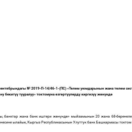
нтябрындагы № 2019-П-14/46-1-(ПС) «Т
ө
л
ө
м уюмдарынын жана т
ө
л
ө
м си
ну бекит
үү
тууралуу» токтомуна
ө
зг
ө
рт
үү
л
ө
рд
ү
киргиз
үү
ж
ө
н
ү
нд
ө
ы, банктар жана банк иштери ж
ө
н
ү
нд
ө
» мыйзамынын 20 жана 68-беренел
несине ылайык, Кыргыз Республикасынын Улуттук банк Башкармасы токтом