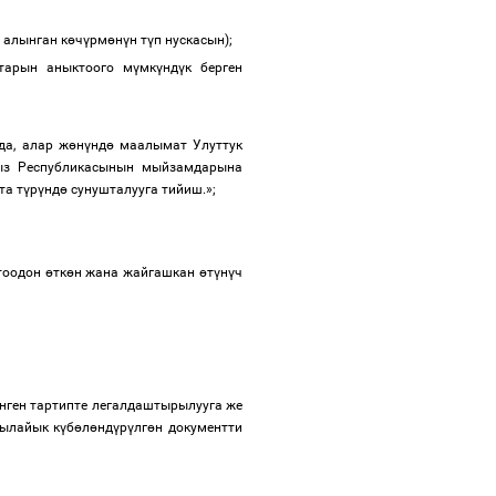
 алынган к
ө
ч
ү
рм
ө
н
ү
н т
ү
п нускасын);
тарын аныктоого м
ү
мк
ү
нд
ү
к берген
да, алар ж
ө
н
ү
нд
ө
маалымат Улуттук
ыз Республикасынын мыйзамдарына
та т
ү
р
ү
нд
ө
сунушталууга тийиш.»;
ттоодон
ө
тк
ө
н жана жайгашкан
ө
т
ү
н
ү
ч
нген тартипте легалдаштырылууга же
 ылайык к
ү
б
ө
л
ө
нд
ү
р
ү
лг
ө
н документти