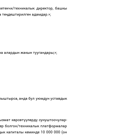
етекчи/техникалык директор, башкы
 те
ң
дештирилген адамдар.»;
а алардын жакын туугандары;»;
лыштырса, анда бул уюмдун уставдык
ызмат к
ө
рс
ө
т
үү
л
ө
рд
ү
сунуштоочулар-
ер болгон/техникалык платформалар
ык капиталы кеминде 10 000 000 (он