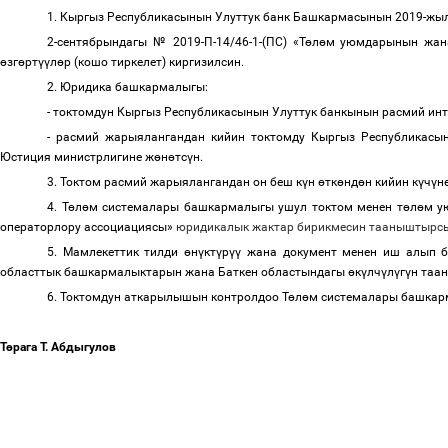
1. Кыргыз Республикасынын Улуттук банк Башкармасынын 2019-ж
2-сентябрындагы № 2019-П-14/46-1-(ПС) «Т
ө
л
ө
м уюмдарынын жан
ө
зг
ө
рт
үү
л
ө
р (кошо тиркелет) киргизилсин.
2. Юридика башкармалыгы:
- токтомдун Кыргыз Республикасынын Улуттук банкынын расмий и
- расмий жарыялангандан кийин токтомду Кыргыз Республикас
Юстиция министрлигине ж
ө
н
ө
тс
ү
н.
3. Токтом расмий жарыялангандан он беш к
ү
н
ө
тк
ө
нд
ө
н кийин к
ү
ч
ү
н
4. Т
ө
л
ө
м системалары башкармалыгы ушул токтом менен т
ө
л
ө
м у
операторлору ассоциациясы»
юридикалык жактар бирикмесин тааныштырс
5. Мамлекеттик тилди
ө
н
ү
кт
ү
р
үү
жана документ менен иш алып б
областтык башкармалыктарын жана Баткен областындагы
ө
к
ү
лч
ү
л
ү
г
ү
н таа
6. Токтомдун аткарылышын контролдоо Т
ө
л
ө
м системалары башкар
Т
ө
рага Т. Абдыгулов