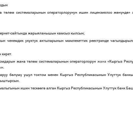
ылдын
а т
ө
л
ө
м системаларынын операторлорунун ишин лицензиялоо ж
ө
н
ү
нд
ө
» 
нтернет-сайтында жарыяланышын камсыз кылсын;
ынын ченемдик укуктук актыларынын мамлекеттик реестринде чагылдыр
ө
кирет.
юмдарын жана т
ө
л
ө
м системаларынын операторлорун
жана
«Кыргыз Респ
ын
.
аруу б
ө
л
ү
м
ү
ушул токтом менен Кыргыз Республикасынын Улуттук банк
ныштырсын.
малыгынын ишин теск
өө
г
ө
алган Кыргыз Республикасынын Улуттук банк Б