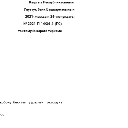
Кыргыз Республикасынын
Улуттук банк Башкармасынын
2021-жылдын 24-июнундагы
№ 2021-П-14/34-4-(ПС)
токтомуна карата тиркеме
жобону бекит
үү
тууралуу» токтомуна
бо: