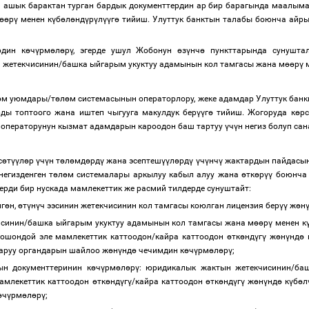
н ашык барактан турган бардык документтердин ар бир барагында маалыма
өө
р
ү
менен к
ү
б
ө
л
ө
нд
ү
р
ү
л
үү
г
ө
тийиш. Улуттук банктын талабы боюнча айры
рдин к
ө
ч
ү
рм
ө
л
ө
р
ү
, эгерде ушул Жобонун
ө
з
ү
нч
ө
пункттарында сунуштал
н жетекчисинин/башка ыйгарым укуктуу адамынын кол тамгасы жана м
өө
р
ү
м
ө
м уюмдары/т
ө
л
ө
м системасынын операторлору, жеке адамдар Улуттук бан
ы топтоого жана иштеп чыгууга макулдук бер
үү
г
ө
тийиш. Жогоруда к
ө
рс
 операторунун кызмат адамдарын кароодон баш тартуу
ү
ч
ү
н негиз болуп са
с
ө
т
үү
л
ө
р
ү
ч
ү
н т
ө
л
ө
мд
ө
рд
ү
жана эсептеш
үү
л
ө
рд
ү
ү
ч
ү
нч
ү
жактардын пайдасын
егизденген т
ө
л
ө
м системалары аркылуу кабыл алуу жана
ө
тк
ө
р
үү
боюнча 
ерди бир нускада мамлекеттик же расмий тилдерде сунуштайт:
лг
ө
н,
ө
т
ү
н
ү
ч ээсинин жетекчисинин кол тамгасы коюлган лицензия бер
үү
ж
ө
н
исинин/башка ыйгарым укуктуу адамынын кол тамгасы жана м
өө
р
ү
менен к
, ошондой эле мамлекеттик каттоодон/кайра каттоодон
ө
тк
ө
нд
ү
г
ү
ж
ө
н
ү
нд
ө
каруу органдарын шайлоо
ж
ө
н
ү
нд
ө
чечимдин к
ө
ч
ү
рм
ө
л
ө
р
ү
;
ын документтеринин к
ө
ч
ү
рм
ө
л
ө
р
ү
: юридикалык жактын жетекчисинин/ба
мамлекеттик каттоодон
ө
тк
ө
нд
ү
г
ү
/кайра каттоодон
ө
тк
ө
нд
ү
г
ү
ж
ө
н
ү
нд
ө
к
ү
б
ө
л
ө
ч
ү
рм
ө
л
ө
р
ү
;