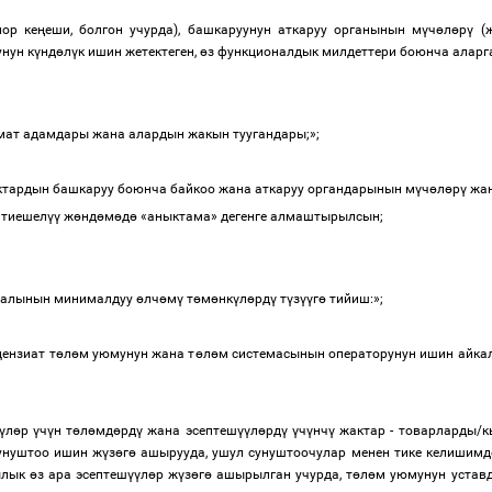
ор ке
ң
еши, болгон учурда), башкаруунун аткаруу органынын м
ү
ч
ө
л
ө
р
ү
(ж
нун к
ү
нд
ө
л
ү
к ишин жетектеген,
ө
з функционалдык милдеттери боюнча аларга
мат адамдары жана алардын жакын туугандары;»;
ктардын башкаруу боюнча байкоо жана аткаруу органдарынын м
ү
ч
ө
л
ө
р
ү
жан
 тиешел
үү
ж
ө
нд
ө
м
ө
д
ө
«аныктама» дегенге алмаштырылсын;
италынын минималдуу
ө
лч
ө
м
ү
т
ө
м
ө
нк
ү
л
ө
рд
ү
т
ү
з
үү
г
ө
тийиш:»;
ензиат т
ө
л
ө
м уюмунун жана т
ө
л
ө
м системасынын операторунун ишин айка
ү
л
ө
р
ү
ч
ү
н т
ө
л
ө
мд
ө
рд
ү
жана эсептеш
үү
л
ө
рд
ү
ү
ч
ү
нч
ү
жактар
-
товарларды/к
унуштоо ишин ж
ү
з
ө
г
ө
ашырууда,
ушул сунуштоочулар менен тике келишимд
ылык
ө
з ара эсептеш
үү
л
ө
р ж
ү
з
ө
г
ө
ашырылган учурда,
т
ө
л
ө
м уюмунун уставд