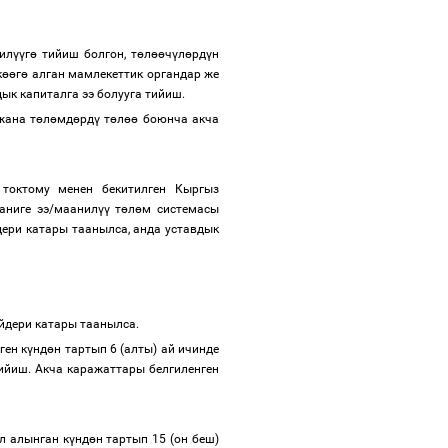
ил
үү
г
ө
тийиш болгон, т
ө
л
өө
ч
ү
л
ө
рд
ү
н
к
өө
г
ө
алган мамлекеттик органдар же
ык капиталга ээ болууга тийиш.
жана т
ө
л
ө
мд
ө
рд
ү
т
ө
л
өө
боюнча акча
токтому менен бекитилген Кыргыз
аниге ээ/маанил
үү
т
ө
л
ө
м системасы
дери катары таанылса, анда уставдык
йдери катары таанылса.
ген к
ү
нд
ө
н тартып 6 (алты) ай ичинде
ийиш. Акча каражаттары белгиленген
л алынган к
ү
нд
ө
н тартып 15 (он беш)