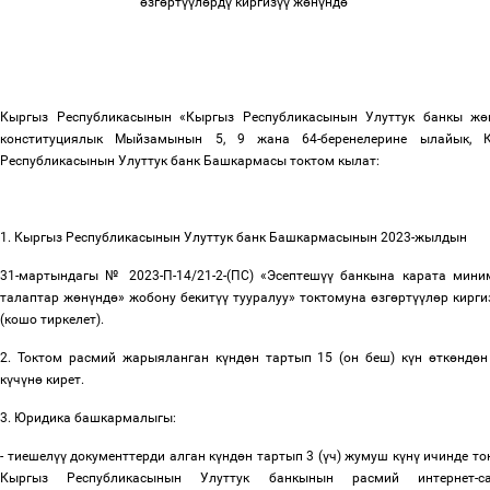
ө
зг
ө
рт
үү
л
ө
рд
ү
киргиз
үү
ж
ө
н
ү
нд
ө
Кыргыз Республикасынын «Кыргыз Республикасынын Улуттук банкы ж
ө
конституциялык Мыйзамынын 5, 9 жана 64-беренелерине ылайык, 
Республикасынын Улуттук банк Башкармасы токтом кылат:
1. Кыргыз Республикасынын Улуттук банк Башкармасынын 2023-жылдын
31-мартындагы № 2023-П-14/21-2-(ПС) «Эсептеш
үү
банкына карата мини
талаптар ж
ө
н
ү
нд
ө
» жобону бекит
үү
тууралуу» токтомуна
ө
зг
ө
рт
үү
л
ө
р кирги
(кошо тиркелет).
2. Токтом расмий жарыяланган к
ү
нд
ө
н тартып 15 (он беш) к
ү
н
ө
тк
ө
нд
ө
н
к
ү
ч
ү
н
ө
кирет.
3. Юридика башкармалыгы:
- тиешел
үү
документтерди алган к
ү
нд
ө
н тартып 3 (
ү
ч) жумуш к
ү
н
ү
ичинде то
Кыргыз Республикасынын Улуттук банкынын расмий интернет-са