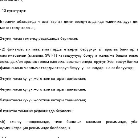
белгиленет.»;
- 13-пунктунун:
Биринчи абзацында «талаптарга» деген с
ө
зд
ү
н алдында «минималдуу» дег
менен толукталсын;
2-пунктчасы т
ө
м
ө
нк
ү
редакцияда берилсин:
«2) финансылык маалыматтарды
ө
тк
ө
р
ү
п бер
үү
н
ү
н эл аралык банктар 
системасынын (мисалы, SWIFT) катышуучусу болууга жана/же башка
ө
лк
ө
локалдык/эл аралык т
ө
л
ө
м системаларынын операторунун Эсептеш
үү
банкы
финансылык маалыматтарды
ө
тк
ө
р
ү
п бер
үү
н
ү
н каналдарына ээ болууга;»;
3-пунктчасы к
ү
ч
ү
н жоготкон катары таанылсын;
4-пунктчасы к
ү
ч
ү
н жоготкон катары таанылсын;
5-пунктчасы к
ү
ч
ү
н жоготкон катары таанылсын;
6-пунктча т
ө
м
ө
нк
ү
редакцияда берилсин:
«6) «
жоюу процессинде, тике банктык к
ө
з
ө
м
ө
л режиминде, уба
администрация режиминде болбоого;
»