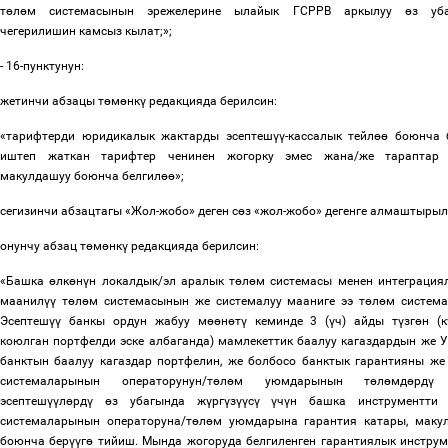
т
ө
л
ө
м системасынын эрежелерине ылайык ГСРРВ аркылуу
ө
з уб
чегерилишин камсыз кылат;»;
- 16-пунктунун:
жетинчи абзацы т
ө
м
ө
нк
ү
редакцияда берилсин:
«тарифтерди юридикалык жактарды эсептеш
үү
-кассалык тейл
өө
боюнча 
иштеп жаткан тарифтер ченинен жогорку эмес жана/же тараптар
макулдашуу боюнча белгил
өө
»;
сегизинчи абзацтагы «Жол-жобо» деген с
ө
з «жол-жобо» дегенге алмаштыры
онунчу абзац т
ө
м
ө
нк
ү
редакцияда берилсин:
«Башка
ө
лк
ө
н
ү
н локалдык/эл аралык т
ө
л
ө
м системасы менен интеграциял
маанил
үү
т
ө
л
ө
м системасынын же системалуу мааниге ээ т
ө
л
ө
м систем
Эсептеш
үү
банкы ордун жабуу м
өө
н
ө
т
ү
кеминде 3 (
ү
ч) айды т
ү
зг
ө
н (к
коюлган портфелди эске албаганда) мамлекеттик баалуу кагаздардын же У
банктын баалуу кагаздар портфелин, же болбосо банктык гарантияны же
системаларынын операторунун/т
ө
л
ө
м уюмдарынын т
ө
л
ө
мд
ө
рд
ү
ж
эсептеш
үү
л
ө
рд
ү
ө
з убагында ж
ү
рг
ү
з
үү
с
ү
ү
ч
ү
н башка инструментти
системаларынын операторуна/т
ө
л
ө
м уюмдарына гарантия катары, маку
боюнча бер
үү
г
ө
тийиш. Мында жогоруда белгиленген гарантиялык инструм