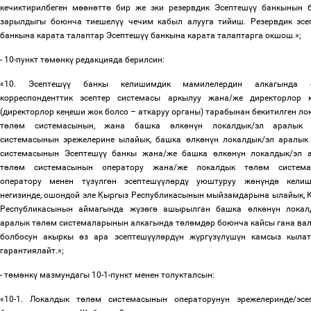
кечиктирилбеген м
өө
н
ө
тт
ө
бир же эки резервдик Эсептеш
үү
банкынын б
зарылдыгы боюнча тиешел
үү
чечим кабыл алууга тийиш. Резервдик эсе
банкына карата талаптар Эсептеш
үү
банкына карата талаптарга окшош.»;
- 10-пункт т
ө
м
ө
нк
ү
редакцияда берилсин:
«10. Эсептеш
үү
банкы келишимдик мамилелердин алкагында
корреспонденттик эсептер системасы аркылуу жана/же директорлор 
(директорлор ке
ң
еши жок болсо
–
аткаруу органы) тарабынан бекитилген ло
т
ө
л
ө
м системасынын, жана башка
ө
лк
ө
н
ү
н локалдык/эл аралык
системасынын эрежелерине ылайык, башка
ө
лк
ө
н
ү
н локалдык/эл аралык
системасынын Эсептеш
үү
банкы жана/же башка
ө
лк
ө
н
ү
н локалдык/эл 
т
ө
л
ө
м системасынын оператору жана/же локалдык т
ө
л
ө
м система
оператору менен т
ү
з
ү
лг
ө
н эсептеш
үү
л
ө
рд
ү
уюштуруу ж
ө
н
ү
нд
ө
келиш
негизинде, ошондой эле Кыргыз Республикасынын мыйзамдарына ылайык, 
Республикасынын аймагында ж
ү
з
ө
г
ө
ашырылган башка
ө
лк
ө
н
ү
н локал
аралык т
ө
л
ө
м системаларынын алкагында т
ө
л
ө
мд
ө
р боюнча кайсы гана ва
болбосун акыркы
ө
з ара эсептеш
үү
л
ө
рд
ү
н ж
ү
рг
ү
з
ү
л
ү
ш
ү
н камсыз кыла
гарантиялайт.»;
- т
ө
м
ө
нк
ү
мазмундагы 10-1-пункт менен толукталсын:
«10-1. Локалдык т
ө
л
ө
м системасынын операторунун эрежелеринде/эсе