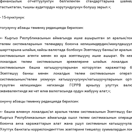
финансылык отчеттуулуктун белгиленген стандарттарына шайке
тастыктаган, тышкы аудитордун корутундусунун болушу зарыл.»;
- 15-пунктунун:
тогузунчу абзацы т
ө
м
ө
нк
ү
редакцияда берилсин:
«- Кыргыз Республикасынын аймагында ишке ашырылган эл аралык/ло
т
ө
л
ө
м системаларынын т
ө
л
ө
мд
ө
р
ү
боюнча келишимдердин/макулдашуу
шарттарына ылайык, кайсы валютада болбосун Эсептеш
үү
банкы/эл аралык
системасынын агенти менен
ө
з ара эсептеш
үү
н
ү
ишке ашырат.
Ө
з кез
локалдык т
ө
л
ө
м системасынын эрежелерине ылайык локалдык 
системасынын башка катышуучуларынан которулган каражаттар 
Эсептеш
үү
банкы менен локалдык т
ө
л
ө
м системасынын операто
системасынын/т
ө
л
ө
м уюмунун катышуучусунун/катышуучуларынын орт
т
ү
з
ү
лг
ө
н келишимдин негизинде ГСРРВ аркылуу улуттук валю
эквивалентинде же чет
ө
лк
ө
валютасында ордун жабууну алат;»;
онунчу абзацы т
ө
м
ө
нк
ү
редакцияда берилсин:
«- башка
ө
лк
ө
н
ү
н локалдык/эл аралык т
ө
л
ө
м системасынын Эсептеш
үү
бан
Кыргыз Республикасынын аймагында ошол т
ө
л
ө
м системасынын операц
боюнча акча каражаттарын алат жана ушул системанын катышуучул
Улуттук банктагы корреспондентттик эсептерине тиешел
үү
суммалардын ло