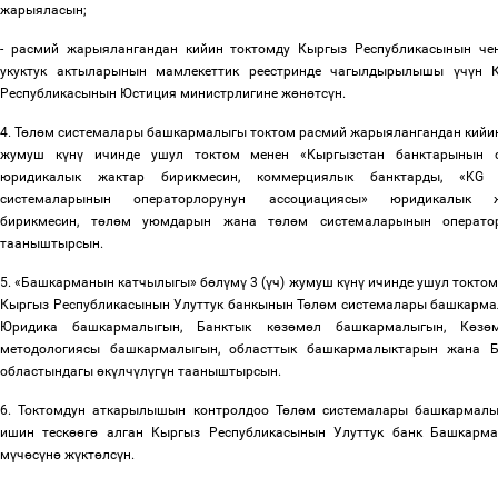
жарыяласын;
- расмий жарыялангандан кийин токтомду Кыргыз Республикасынын че
укуктук актыларынын мамлекеттик реестринде чагылдырылышы
ү
ч
ү
н 
Республикасынын Юстиция министрлигине ж
ө
н
ө
тс
ү
н.
4. Т
ө
л
ө
м системалары башкармалыгы токтом расмий жарыялангандан кийин
жумуш к
ү
н
ү
ичинде ушул токтом менен «Кыргызстан банктарынын 
юридикалык жактар бирикмесин, коммерциялык банктарды, «KG
системаларынын операторлорунун ассоциациясы» юридикалык ж
бирикмесин, т
ө
л
ө
м уюмдарын жана т
ө
л
ө
м системаларынын операто
тааныштырсын.
5. «Башкарманын катчылыгы» б
ө
л
ү
м
ү
3 (
ү
ч) жумуш к
ү
н
ү
ичинде ушул токтом
Кыргыз Республикасынын Улуттук банкынын Т
ө
л
ө
м системалары башкарма
Юридика башкармалыгын, Банктык к
ө
з
ө
м
ө
л башкармалыгын, К
ө
з
ө
методологиясы башкармалыгын, областтык башкармалыктарын жана Б
областындагы
ө
к
ү
лч
ү
л
ү
г
ү
н тааныштырсын.
6. Токтомдун аткарылышын контролдоо Т
ө
л
ө
м системалары башкармал
ишин теск
өө
г
ө
алган Кыргыз Республикасынын Улуттук банк Башкарм
м
ү
ч
ө
с
ү
н
ө
ж
ү
кт
ө
лс
ү
н.