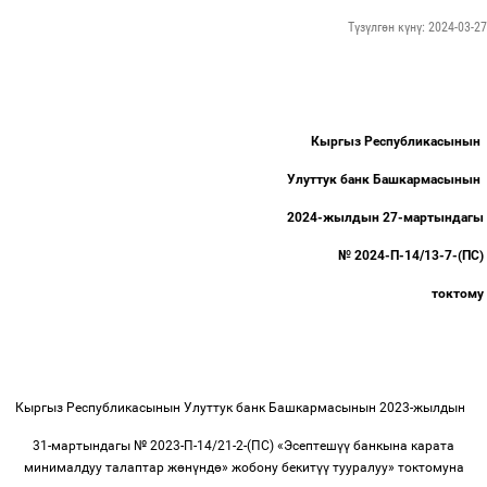
Түзүлгөн күнү: 2024-03-27
Кыргыз Республикасынын
Улуттук банк Башкармасынын
2024-жылдын 27-мартындагы
№ 2024-П-14/13-7-(ПС)
токтому
Кыргыз Республикасынын Улуттук банк Башкармасынын 2023-жылдын
31-мартындагы № 2023-П-14/21-2-(ПС) «Эсептеш
үү
банкына карата
минималдуу талаптар ж
ө
н
ү
нд
ө
» жобону бекит
үү
тууралуу» токтомуна