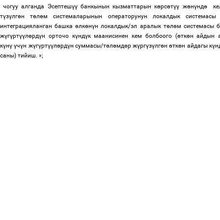
чогуу алганда Эсептеш
үү
банкынын кызматтарын к
ө
рс
ө
т
үү
ж
ө
н
ү
нд
ө
ке
т
ү
з
ү
лг
ө
н т
ө
л
ө
м системаларынын операторунун локалдык системасы
интеграцияланган башка
ө
лк
ө
н
ү
н локалдык/эл аралык т
ө
л
ө
м системасы 
ж
ү
г
ү
рт
үү
л
ө
рд
ү
н орточо к
ү
нд
ү
к маанисинен кем болбоого (
ө
тк
ө
н айдын 
к
ү
н
ү
ү
ч
ү
н ж
ү
г
ү
рт
үү
л
ө
рд
ү
н суммасы/т
ө
л
ө
мд
ө
р ж
ү
рг
ү
з
ү
лг
ө
н
ө
тк
ө
н айдагы к
ү
н
саны) тийиш.
»;