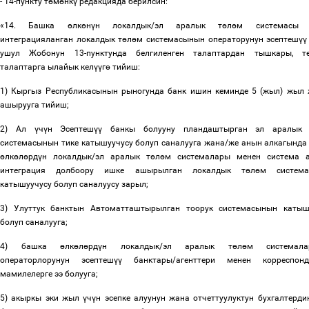
- 14-пункту т
ө
м
ө
нк
ү
редакцияда берилсин:
«14. Башка
ө
лк
ө
н
ү
н локалдык/эл аралык т
ө
л
ө
м системасы 
интеграцияланган локалдык т
ө
л
ө
м системасынын операторунун эсептеш
үү
ушул Жобонун 13-пунктунда белгиленген талаптардан тышкары, т
талаптарга ылайык кел
үү
г
ө
тийиш:
1) Кыргыз Республикасынын рыногунда банк ишин кеминде 5 (жыл) жыл
ашырууга тийиш;
2) Ал
ү
ч
ү
н Эсептеш
үү
банкы болууну пландаштырган эл аралык
системасынын тике катышуучусу болуп саналууга жана/же анын алкагында
ө
лк
ө
л
ө
рд
ү
н локалдык/эл аралык т
ө
л
ө
м системалары менен система 
интеграция долбоору ишке ашырылган локалдык т
ө
л
ө
м система
катышуучусу болуп саналуусу зарыл;
3) Улуттук банктын Автоматташтырылган тоорук системасынын катыш
болуп саналууга;
4) башка
ө
лк
ө
л
ө
рд
ү
н локалдык/эл аралык т
ө
л
ө
м системала
операторлорунун
эсептеш
үү
банктары
/
агенттери
менен корреспонде
мамилелерге ээ болууга;
5) акыркы эки жыл
ү
ч
ү
н эсепке алуунун жана отчеттуулуктун бухгалтерди