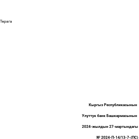
Т
ө
рага
К. Бо
Кыргыз Республикасынын
Улуттук банк Башкармасынын
2024-жылдын 27-мартындагы
№ 2024-П-14/13-7-(ПС)