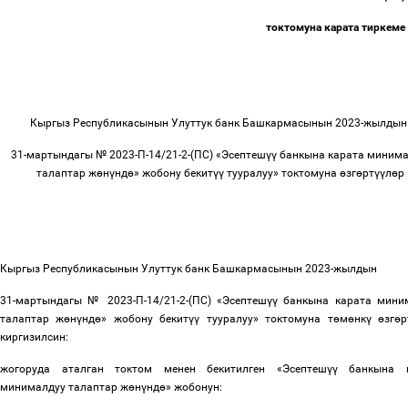
токтомуна карата тиркеме
Кыргыз Республикасынын Улуттук банк Башкармасынын 2023-жылды
31-мартындагы № 2023-П-14/21-2-(ПС) «Эсептеш
үү
банкына карата минима
талаптар ж
ө
н
ү
нд
ө
» жобону бекит
үү
тууралуу» токтомуна
ө
зг
ө
рт
үү
л
ө
р
Кыргыз Республикасынын Улуттук банк Башкармасынын 2023-жылдын
31-мартындагы № 2023-П-14/21-2-(ПС) «Эсептеш
үү
банкына карата мини
талаптар ж
ө
н
ү
нд
ө
» жобону бекит
үү
тууралуу» токтомуна т
ө
м
ө
нк
ү
ө
зг
ө
р
киргизилсин:
жогоруда аталган токтом менен бекитилген «Эсептеш
үү
банкына к
минималдуу талаптар ж
ө
н
ү
нд
ө
» жобонун: