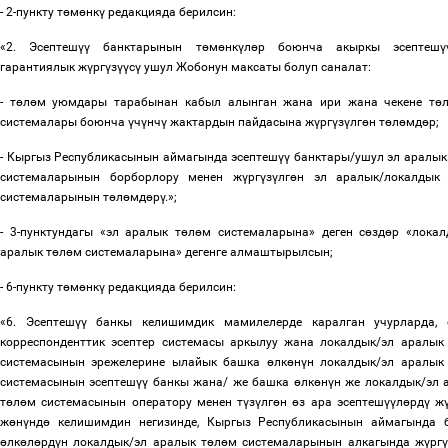
- 2-пункту т
ө
м
ө
нк
ү
редакцияда берилсин:
«2. Эсептеш
үү
банктарынын т
ө
м
ө
нк
ү
л
ө
р боюнча акыркы эсептеш
ү
гарантиялык ж
ү
рг
ү
з
үү
с
ү
ушул Жобонун максаты болуп саналат:
- т
ө
л
ө
м уюмдары тарабынан кабыл алынган жана ири жана чекене т
ө
системалары боюнча
ү
ч
ү
нч
ү
жактардын пайдасына ж
ү
рг
ү
з
ү
лг
ө
н т
ө
л
ө
мд
ө
р;
- Кыргыз Республикасынын аймагында эсептеш
үү
банктары/ушул эл аралык
системаларынын борборлору менен ж
ү
рг
ү
з
ү
лг
ө
н эл аралык/локалдык
системаларынын т
ө
л
ө
мд
ө
р
ү
.»;
- 3-пунктундагы «эл аралык т
ө
л
ө
м системаларына» деген с
ө
зд
ө
р «локал
аралык т
ө
л
ө
м системаларына» дегенге алмаштырылсын;
- 6-пункту т
ө
м
ө
нк
ү
редакцияда берилсин:
«6. Эсептеш
үү
банкы келишимдик мамилелерде каралган учурларда,
корреспонденттик эсептер системасы аркылуу жана локалдык/эл аралык
системасынын эрежелерине ылайык башка
ө
лк
ө
н
ү
н локалдык/эл аралык
системасынын эсептеш
үү
банкы жана/ же башка
ө
лк
ө
н
ү
н же локалдык/эл 
т
ө
л
ө
м системасынын оператору менен т
ү
з
ү
лг
ө
н
ө
з ара эсептеш
үү
л
ө
рд
ү
ж
ж
ө
н
ү
нд
ө
келишимдин негизинде, Кыргыз Республикасынын аймагында 
ө
лк
ө
л
ө
рд
ү
н локалдык/эл аралык т
ө
л
ө
м системаларынын алкагында ж
ү
рг
ү