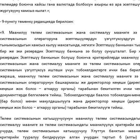
т
ө
л
ө
мд
ө
р боюнча кайсы гана валютада болбосун акыркы
ө
з ара эсептеш
ү
ж
ү
рг
ү
з
үү
н
ү
камсыз кылат.»;
- 9-пункту т
ө
м
ө
нк
ү
редакцияда берилсин:
«9. Маанил
үү
т
ө
л
ө
м системасынын жана системалуу мааниге ээ
системасынын операторуна эсептеш
үү
л
ө
рд
ү
н
ү
зг
ү
лт
ү
кс
ү
зд
ү
г
ү
н 
тынымсыздыгын камсыз кылуу максатында, негизги Эсептеш
үү
банкынан ты
бир же эки резервдик Эсептеш
үү
банкына ээ болуу сунушталат. Бир 
резервдик Эсептеш
үү
банкынын болушу боюнча критерийлерди маанил
үү
системасынын жана системалуу мааниге ээ т
ө
л
ө
м системасынын опе
системанын
ү
зг
ү
лт
ү
кс
ү
з иштеши
ү
ч
ү
н тобокелдиктерге ички баа бери
жараша, маанил
үү
т
ө
л
ө
м системасынын жана системалуу мааниге ээ
системасынын операторунун башкармасы же директорлор ке
ң
еши (дирек
ке
ң
еши жок болсо
–
аткаруу органы) тарабынан бекитилген ички че
документтерде белгил
өө
г
ө
тийиш. Тобокелдиктерди баалоо тобокелдик-мен
(бар болсо) менен макулдашылууга жана директорлор ке
ң
еши (дирек
ке
ң
еши жок болсо
–
аткаруу органы) тарабынан бекитил
үү
г
ө
тийиш.
Т
ө
л
ө
м системасынын катышуучусунун маанил
үү
т
ө
л
ө
м системасындаг
системалуу мааниге ээ т
ө
л
ө
м системасындагы маанил
үү
л
ү
к критерийи
ө
з
учурда, т
ө
л
ө
м системасынын катышуучусу Улуттук банктын маани
критерийи тууралуу билдир
үү
с
ү
н алган учурдан тартып 6 (алты) 