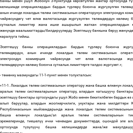
банкы менен ушул Жобонун 3-пунктунда к
ө
рс
ө
т
ү
лг
ө
н жактар ортосунда т
ү
келишимде операциялардын бардык т
ү
рл
ө
р
ү
боюнча ж
ү
рг
ү
з
ү
лг
ө
н т
ө
л
ө
м
анын ичинде локалдык т
ө
л
ө
м системасынын операторунун электрондук ком
ч
ө
йр
ө
с
ү
нд
ө
г
ү
чет
ө
лк
ө
валютасында ж
ү
рг
ү
з
ү
лг
ө
н т
ө
л
ө
мд
ө
рд
ү
н к
ө
л
ө
м
ү
б
суткалык лимиттер жана ишке ашырылып жаткан операциялардын 
ж
ө
н
ү
нд
ө
маалыматтарды/билдир
үү
л
ө
рд
ү
Эсептеш
үү
банкына бер
үү
ж
ө
н
ү
нд
каралууга тийиш.
Эсептеш
үү
банкы операциялардын бардык т
ү
рл
ө
р
ү
боюнча ж
ү
рг
т
ө
л
ө
мд
ө
рд
ү
н, анын ичинде локалдык т
ө
л
ө
м системасынын операт
электрондук коммерция ч
ө
йр
ө
с
ү
нд
ө
чет
ө
лк
ө
валютасында ж
ү
т
ө
л
ө
мд
ө
р
ү
н
ү
н к
ө
л
ө
м
ү
боюнча суткалык лимиттерге талдоо ж
ү
рг
ү
з
ө
т.»;
- т
ө
м
ө
нк
ү
мазмундагы 11-1-пункт менен толукталсын:
«11-1. Локалдык т
ө
л
ө
м системасынын оператору жана башка
ө
лк
ө
н
ү
н локал
аралык т
ө
л
ө
м системаларынын оператору, алардын катышуучу банктар
эсептеш
үү
банктары ортосундагы ушул Жобо менен бекитилбеген бардык
ө
з
алып баруулар, алардын жоопкерчилиги, укуктары жана милдеттери 
Республикасынын мыйзамдарында жана локалдык т
ө
л
ө
м системасыны
башка
ө
лк
ө
н
ү
н локалдык/эл аралык т
ө
л
ө
м системаларынын ти
эрежелеринде, тиешел
үү
ички ченемдик документтерде, ошондой эле ал
ортосунда т
ү
з
ү
л
үү
ч
ү
башка келишимдерде жана/же макулдашуу