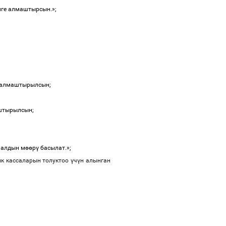
нге
алмаштырсын
.»;
алмаштырылсын
;
штырылсын
;
иалдын
м
өө
р
ү
басылат
.»;
ык
кассаларын
толуктоо
ү
ч
ү
н
алынган