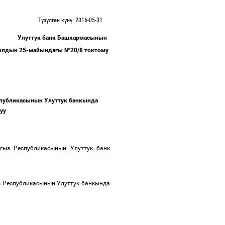
Түзүлгөн күнү: 2016-05-31
Улуттук
банк
Башкармасынын
ылдын
25-
майындагы
№
20/8
токтому
публикасынын
Улуттук
банкында
луу
гыз
Республикасынын
Улуттук
банк
з
Республикасынын
Улуттук
банкында