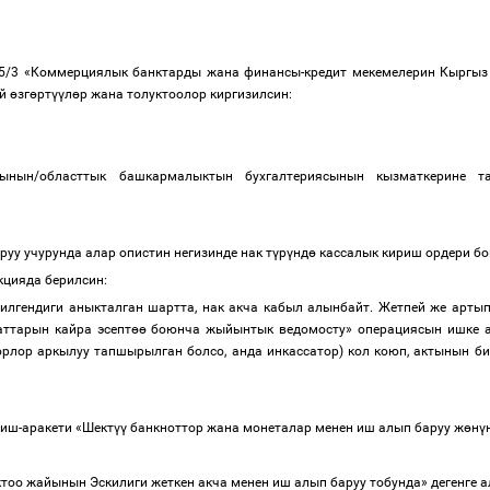
5/3 «
Коммерциялык
банктарды
жана
финансы
-
кредит
мекемелерин
Кыргыз
й
ө
зг
ө
рт
үү
л
ө
р
жана
толуктоолор
киргизилсин
:
гынын
/
областтык
башкармалыктын
бухгалтериясынын
кызматкерине
т
руу
учурунда
алар
опистин
негизинде
нак
т
ү
р
ү
нд
ө
кассалык
кириш
ордери
бо
кцияда
берилсин
:
илгендиги
аныкталган
шартта
,
нак
акча
кабыл
алынбайт
.
Жетпей
же
арты
аттарын
кайра
эсепт
өө
боюнча
жыйынтык
ведомосту
»
операциясын
ишке
орлор
аркылуу
тапшырылган
болсо
,
анда
инкассатор
)
кол
коюп
,
актынын
би
иш
-
аракети
«
Шект
үү
банкноттор
жана
монеталар
менен
иш
алып
баруу
ж
ө
н
ү
ктоо
жайынын
Эскилиги
жеткен
акча
менен
иш
алып
баруу
тобунда
»
дегенге
а