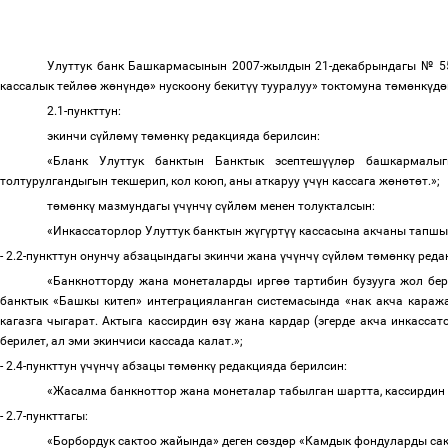
Улуттук
банк
Башкармасынын
2007-
жылдын
21-
декабрындагы
№
5
кассалык
тейл
өө
ж
ө
н
ү
нд
ө
»
нускоону
бекит
үү
тууралуу
»
токтомуна
т
ө
м
ө
нк
ү
д
ө
2.1-
пункттун
:
экинчи
с
ү
йл
ө
м
ү
т
ө
м
ө
нк
ү
редакцияда
берилсин
:
«
Бланк
Улуттук
банктын
Банктык
эсептеш
үү
л
ө
р
башкармалы
толтурулгандыгын
текшерип
,
кол
коюп
,
аны
аткаруу
ү
ч
ү
н
кассага
ж
ө
н
ө
т
ө
т
.»;
т
ө
м
ө
нк
ү
мазмундагы
ү
ч
ү
нч
ү
с
ү
йл
ө
м
менен
толукталсын
:
«
Инкассаторлор
Улуттук
банктын
ж
ү
г
ү
рт
үү
кассасына
акчаны
тапшы
- 2.2-
пункттун
онунчу
абзацындагы
экинчи
жана
ү
ч
ү
нч
ү
с
ү
йл
ө
м
т
ө
м
ө
нк
ү
реда
«
Банкнотторду
жана
монеталарды
ирг
өө
тартибин
бузууга
жол
бер
банктык
«
Башкы
китеп
»
интеграцияланган
системасында
«
нак
акча
караж
кагазга
чыгарат
.
Актыга
кассирдин
ө
з
ү
жана
кардар
(
эгерде
акча
инкассат
берилет
,
ал
эми
экинчиси
кассада
калат
.»;
- 2.4-
пункттун
ү
ч
ү
нч
ү
абзацы
т
ө
м
ө
нк
ү
редакцияда
берилсин
:
«
Жасалма
банкноттор
жана
монеталар
табылган
шартта
,
кассирдин
- 2.7-
пункттагы
:
«
Борбордук
сактоо
жайында
»
деген
с
ө
зд
ө
р
«
Камдык
фондуларды
са