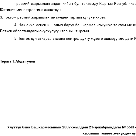
-
расмий
жарыялангандан
кийин
бул
токтомду
Кыргыз
Республика
Юстиция
министрлигине
ж
ө
н
ө
тс
ү
н
.
3.
Токтом
расмий
жарыяланган
к
ү
нд
ө
н
тартып
к
ү
ч
ү
н
ө
кирет
.
4.
Нак
акча
менен
иш
алып
баруу
башкармалыгы
ушул
токтом
мене
Баткен
областындагы
ө
к
ү
лч
ү
л
ү
г
ү
н
тааныштырсын
.
5.
Токтомдун
аткарылышына
контролдукту
ж
ү
з
ө
г
ө
ашыруу
милдети
Т
ө
рага
Т
.
Абдыгулов
Улуттук
банк
Башкармасынын
2007-
жылдын
21-
декабрындагы
№
55/3 
кассалык
тейл
өө
ж
ө
н
ү
нд
ө
»
ну