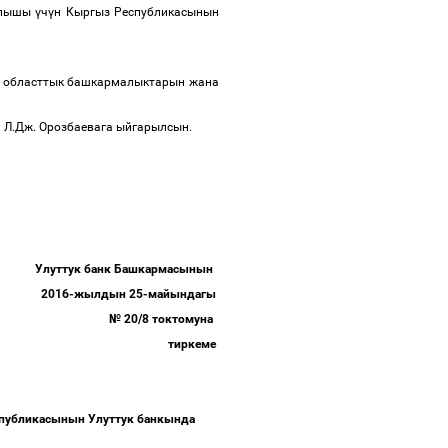
лышы
ү
ч
ү
н
Кыргыз
Республикасынын
областтык
башкармалыктарын
жана
м
Л
.
Дж
.
Орозбаевага
ыйгарылсын
.
Улуттук
банк
Башкармасынын
2016-
жылдын
25-
майындагы
№
20/8
токтомуна
тиркеме
публикасынын
Улуттук
банкында