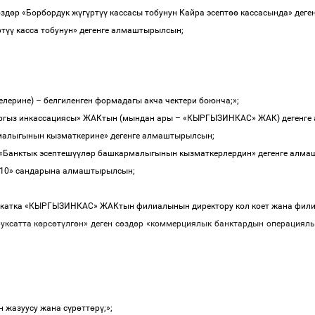
ө
зд
ө
р
«
Борбордук
ж
ү
г
ү
рт
үү
кассасы
тобунун
Кайра
эсепт
өө
кассасында
»
деге
рт
үү
касса
тобунун
»
дегенге
алмаштырылсын
;
елерине
)
–
белгиленген
формадагы
акча
чектери
боюнча
;»;
ргыз
инкассациясы
»
ЖАКтын
(
мындан
ары
–
«
КЫРГЫЗИНКАС
»
ЖАК
)
дегенге
малыгынын
кызматкерине
»
дегенге
алмаштырылсын
;
«
Банктык
эсептеш
үү
л
ө
р
башкармалыгынын
кызматкерлердин
»
дегенге
алма
10»
сандарына
алмаштырылсын
;
катка
«
КЫРГЫЗИНКАС
»
ЖАКтын
филиалынын
директору
кол
коет
жана
фил
руксатта
к
ө
рс
ө
т
ү
лг
ө
н
»
деген
с
ө
зд
ө
р
«
коммерциялык
банктардын
операциял
н
жазуусу
жана
с
ү
р
ө
тт
ө
р
ү
;»;