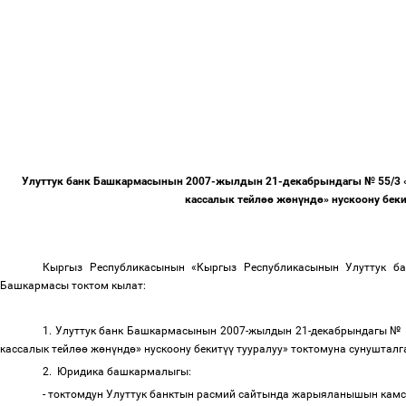
Улуттук
банк
Башкармасынын
2007-
жылдын
21-
декабрындагы
№
55/3 
кассалык
тейл
өө
ж
ө
н
ү
нд
ө
»
нускоону
бек
Кыргыз
Республикасынын
«
Кыргыз
Республикасынын
Улуттук
ба
Башкармасы
токтом
кылат
:
1.
Улуттук
банк
Башкармасынын
2007-
жылдын
21-
декабрындагы
№
кассалык
тейл
өө
ж
ө
н
ү
нд
ө
»
нускоону
бекит
үү
тууралуу
»
токтомуна
сунушталг
2.
Юридика
башкармалыгы
:
-
токтомдун
Улуттук
банктын
расмий
сайтында
жарыяланышын
кам