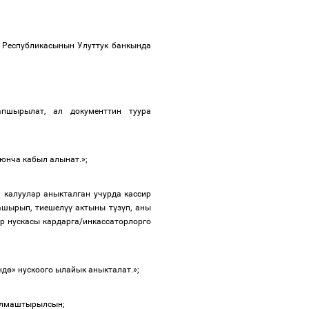
Республикасынын
Улуттук
банкында
апшырылат
,
ал
документтин
туура
юнча
кабыл
алынат
.»;
п
калуулар
аныкталган
учурда
кассир
ашырып
,
тиешел
үү
актыны
т
ү
з
ү
п
,
аны
р
нускасы
кардарга
/
инкассаторлорго
нд
ө
»
нускоого
ылайык
аныкталат
.»;
лмаштырылсын
;