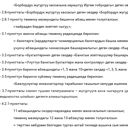
«
Борбордук
ж
ү
г
ү
рт
үү
кассасына
караштуу
Ирг
өө
тобундагы
»
деген
с
- 2.8-
пункттагы
«
Борбордук
ж
ү
г
ү
рт
үү
кассасы
»
деген
с
ө
зд
ө
р
«
Борбордук
ж
ү
г
ү
- 2.8.1-
пунктту
т
ө
м
ө
нк
ү
мазмундагы
бешинчи
абзац
менен
толукталсын
:
«-
кайрадан
бирден
эсептеп
чыгуу
;»;
- 3.1-
пункттун
экинчи
абзацы
т
ө
м
ө
нк
ү
редакцияда
берилсин
:
«-
банктарга
(
кардарларга
–
коммерциялык
банктардын
башка
мекем
ү
ч
ү
нч
ү
абзацындагы
«
инкассация
башкармалыгы
»
деген
с
ө
зд
ө
р
«
Кы
- 3.2-
пункттагы
«
бухгалтерине
»
деген
с
ө
зд
ө
р
«
Банктык
эсептеш
үү
л
ө
р
башкар
- 3.3-
пункттагы
«
Улуттук
банктын
бухгалтери
жана
контролеру
»
деген
с
ө
зд
ө
р
- 3.4-
пункттун
биринчи
абзацындагы
«1, 5
жана
10»
деген
сандар
«1, 3, 5,
жана
- 3.5-
пункттун
биринчи
с
ү
йл
ө
м
ү
т
ө
м
ө
нк
ү
редакцияда
берилсин
:
«
Баалуулуктар
инкассаторлор
тарабынан
ташылып
кел
үү
д
ө
ишеним
- 3.7-
пункттагы
«
келип
т
ү
шк
ө
н
телеграммага
–
ж
ү
г
ү
рт
үү
г
ө
акча
чыгарууга
у
ведомостко
ылайык
»
дегенге алмаштырылсын
;
- 4.2.1-
пункттагы:
11-абзацындагы
с
ө
зд
ө
р
«карандаш менен жана
»
алынып салынсын
;
т
ө
м
ө
нк
ү
мазмундагы
12
жана
13-
абзацтар
менен
толукталсын
:
«-
т
ө
ртт
ө
н
к
ө
б
ү
р
өө
к
белгиден
турган
актай
тилкеде
ашыкча
сыя
мене