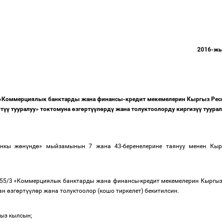
2016-
ж
«
Коммерциялык
банктарды
жана
финансы
-
кредит
мекемелерин
Кыргыз
Рес
ит
үү
тууралуу
»
токтомуна
ө
зг
ө
рт
үү
л
ө
рд
ү
жана
толуктоолорду
киргиз
үү
туура
нкы
ж
ө
н
ү
нд
ө
»
мыйзамынын
7
жана
43-
беренелерине
таянуу
менен
Кыр
55/3 «
Коммерциялык
банктарды
жана
финансы
-
кредит
мекемелерин
Кыргы
ан
ө
зг
ө
рт
үү
л
ө
р
жана
толуктоолор
(
кошо
тиркелет
)
бекитилсин
.
сыз
кылсын
;