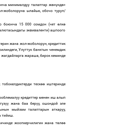
нча минималдуу талаптар ж
ө
н
ү
нд
ө
»
л-жоболоруна ылайык, обочо туруп/
ер боюнча 15 000 сомдон (чет
ө
лк
ө
алютасындагы эквиваленти) ашпоого
ерин жана жол-жоболорун, кредиттик
илиндеги, Улуттук банктын ченемдик
 жагдайларга жараша, бирок кеминде
 тобокелдиктерди теск
өө
иштеринде
проблемалуу кредиттер менен иш алып
г
ү
з
үү
жана баа бер
үү
, ошондой эле
ынын мыйзам талаптарын аткаруу,
а тийиш.
 ичинде жоопкерчилигин жана т
ө
л
өө