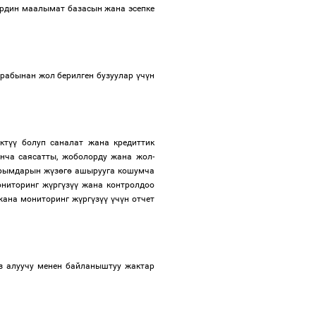
ердин маалымат базасын жана эсепке
арабынан жол берилген бузуулар
ү
ч
ү
н
кт
үү
болуп саналат жана кредиттик
ча саясатты, жоболорду жана жол-
рымдарын ж
ү
з
ө
г
ө
ашырууга кошумча
ониторинг ж
ү
рг
ү
з
үү
жана контролдоо
ана мониторинг ж
ү
рг
ү
з
үү
ү
ч
ү
н отчет
 алуучу менен байланыштуу жактар