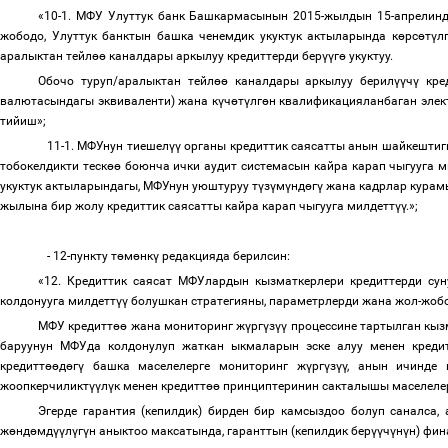
«10-1. МФУ Улуттук банк Башкармасынын 2015-жылдын 15-апрелинд
жободо, Улуттук банктын башка ченемдик укуктук актыларында к
ө
рс
ө
т
ү
л
аралыктан тейл
өө
каналдары аркылуу кредиттерди бер
үү
г
ө
укуктуу.
Обочо туруп/аралыктан тейл
өө
каналдары аркылуу берил
үү
ч
ү
кре
валютасындагы эквиваленти) жана к
ү
ч
ө
т
ү
лг
ө
н квалификацияланбаган элек
тийиш»;
11-1. МФУнун тиешел
үү
органы кредиттик саясатты анын шайкештиги
тобокелдикти теск
өө
боюнча ички аудит системасын кайра карап чыгууга м
укуктук актыларындагы, МФУнун уюштуруу т
ү
з
ү
м
ү
нд
ө
г
ү
жана кадрлар кура
жылына бир жолу кредиттик саясатты кайра карап чыгууга милдетт
үү
.»;
- 12-пункту т
ө
м
ө
нк
ү
редакцияда берилсин:
«12. Кредиттик саясат МФУлардын кызматкерлери кредиттерди сун
колдонууга милдетт
үү
болушкан стратегияны, параметрлерди жана жол-жоб
МФУ кредитт
өө
жана мониторинг ж
ү
рг
ү
з
үү
процессине тартылган кыз
баруунун МФУда колдонулуп жаткан ыкмаларын эске алуу менен креди
кредитт
өө
д
ө
г
ү
башка маселелерге мониторинг ж
ү
рг
ү
з
үү
, анын ичинде
жоопкерчиликт
үү
л
ү
к менен кредитт
өө
принциптеринин сакталышы маселелери
Эгерде гарантия (кепилдик) бирден бир камсыздоо болуп саналса
ж
ө
нд
ө
мд
үү
л
ү
г
ү
н аныктоо максатында, гаранттын (кепилдик бер
үү
ч
ү
н
ү
н) фи