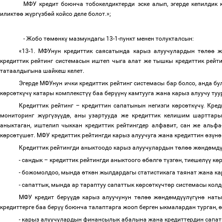
МФУ кредит боюнча тобокелдиктерди эске алып, эгерде кепилдик
иликт
өө
ж
ү
рг
ү
зб
ө
й койсо деле болот.»;
- Жобо т
ө
м
ө
нк
ү
мазмундагы 13-1-пункт менен толукталсын:
«13-1. МФУнун кредиттик саясатында карыз алуучулардын т
ө
л
өө
кредиттик рейтинг системасын иштеп чыга алат же тышкы кредиттик рейт
татаалдыгына шайкеш келет.
Эгерде МФУнун ички кредиттик рейтинг системасы бар болсо, анда б
к
ө
рс
ө
тк
ү
ч
ү
катары комплекст
үү
баа бер
үү
н
ү
камтууга жана карыз алуучу ту
Кредиттик рейтинг
–
кредиттин сапатынын негизги к
ө
рс
ө
тк
ү
ч
ү
. Кред
мониторинг ж
ү
рг
ү
з
үү
д
ө
, аны узартууда же кредиттик келишим шартта
аныктаган, иштелип чыккан кредиттик рейтингдер алфавит, сан же альфа
к
ө
рс
ө
т
ү
ш
ө
т. МФУ кредиттик рейтингди карыз алуучуга жана кредиттин
ө
з
ү
н
ө
Кредиттик рейтингди аныктоодо карыз алуучулардын т
ө
л
өө
ж
ө
нд
ө
мд
- сандык
–
кредиттик рейтингди аныктоого
ө
б
ө
лг
ө
т
ү
зг
ө
н, тиешел
үү
к
ө
- божомолдоо, мында
ө
тк
ө
н жылдардагы статистикага таянат жана к
- сапаттык, мында ар тараптуу сапаттык к
ө
рс
ө
тк
ү
чт
ө
р системасы кол
МФУ кредит бер
үү
д
ө
карыз алуучунун т
ө
л
өө
ж
ө
нд
ө
мд
үү
л
ү
г
ү
н
ө
наты
кредиттерге баа бер
үү
боюнча талаптарга жооп берген ыкмалардан турган,
ө
- карыз алуучулардын финансылык абалына жана кредиттердин сапа