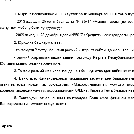
1. Кыргыз Республикасынын Улуттук банк Башкармасынын т
ө
м
ө
нк
ү
- 2013-жылдын 25-сентябрындагы № 35/14 «Аманаттарды (депози
ж
ө
н
ү
нд
ө
»
жобону бекит
үү
тууралуу»;
- 2009-жылдын 23-декабрындагы №50/7 «Кредиттик союздардагы кр
2. Юридика башкармалыгы:
- токтомдун Улуттук банктын расмий интернет-сайтында жарыяла
- расмий жарыялангандан кийин токтомду Кыргыз Республикас
Юстиция министрлигине ж
ө
н
ө
тс
ү
н.
3. Токтом расмий жарыялангандан он беш к
ү
н
ө
тк
ө
нд
ө
н кийин к
ү
ч
ү
н
4. Банк эмес финансы-кредит уюмдарын к
ө
з
ө
м
ө
лд
өө
башкармалы
агенттиктерди, кредиттик союздарды, «Микрофинансылык уюмдар а
кооперативдердин улуттук ассоциациясы» ЮЖБны, Кыргыз Республикасыны
5. Токтомдун аткарылышын контролдоо Банк эмес финансы-кре
Башкармасынын м
ү
ч
ө
с
ү
н
ө
ж
ү
кт
ө
лс
ү
н.
Т
ө
рага