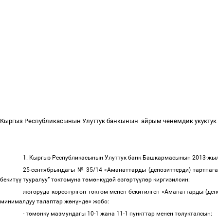
Кыргыз Республикасынын Улуттук банкынын
айрым ченемдик укукту
1. Кыргыз Республикасынын Улуттук банк Башкармасынын 2013-ж
25-сентябрындагы № 35/14 «Аманаттарды (депозиттерди) тартпаг
бекит
үү
тууралуу” токтомуна т
ө
м
ө
нк
ү
д
ө
й
ө
зг
ө
рт
үү
л
ө
р киргизилсин:
жогоруда к
ө
рс
ө
т
ү
лг
ө
н токтом менен бекитилген «Аманаттарды (де
минималдуу талаптар ж
ө
н
ү
нд
ө
» жобо:
- т
ө
м
ө
нк
ү
мазмундагы 10-1 жана 11-1 пункттар менен толукталсын: