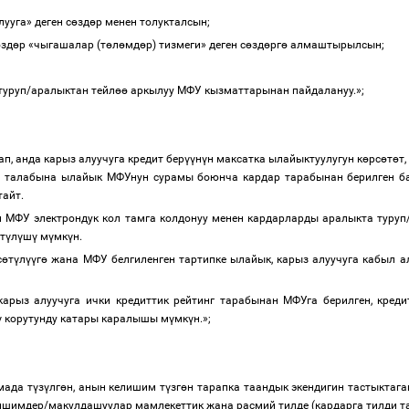
лууга
» деген с
ө
зд
ө
р менен толукталсын;
ө
зд
ө
р «чыгашалар (т
ө
л
ө
мд
ө
р) тизмеги» деген с
ө
зд
ө
рг
ө
алмаштырылсын;
туруп/аралыктан тейл
өө
аркылуу МФУ кызматтарынан пайдалануу.»;
п, анда карыз алуучуга кредит бер
үү
н
ү
н максатка ылайыктуулугун к
ө
рс
ө
т
ө
т
 талабына ылайык МФУнун сурамы боюнча кардар тарабынан берилген б
тайт.
н МФУ электрондук кол тамга колдонуу менен кардарларды аралыкта туруп
т
ү
л
ү
ш
ү
м
ү
мк
ү
н.
с
ө
т
ү
л
үү
г
ө
жана МФУ белгиленген тартипке ылайык, карыз алуучуга кабыл 
карыз алуучуга ички кредиттик рейтинг тарабынан МФУга берилген, креди
ү
корутунду катары каралышы м
ү
мк
ү
н.»;
мада т
ү
з
ү
лг
ө
н, анын келишим т
ү
зг
ө
н тарапка таандык экендигин тастыктага
ишимдер/макулдашуулар мамлекеттик жана расмий тилде (кардарга тилди та