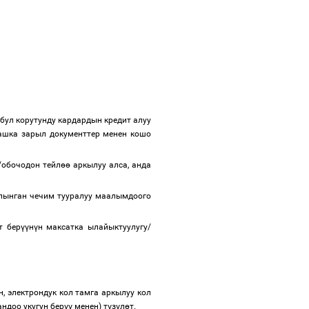
, бул корутунду кардардын кредит алуу
ашка зарыл документтер менен кошо
/обочодон тейл
өө
аркылуу алса, анда
алынган чечим тууралуу маалымдоого
т бер
үү
н
ү
н максатка ылайыктуулугу/
н, электрондук кол тамга аркылуу кол
ндоо укугун бер
үү
менен) т
ү
з
ү
л
ө
т.