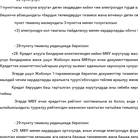
1-пунктчасы «колуна алууга» деген с
ө
зд
ө
рд
ө
н кийин «
же электрондук т
ү
рд
ө
а
бешинчи абзацындагы «бардык т
ө
л
ө
мд
ө
рд
ү
н тизмеси жана
ө
лч
ө
м
ү
» деген с
пункт т
ө
м
ө
нк
ү
мазмундагы 3-пунктча менен толукталсын:
«3) электрондук кол тамганы пайдалануу менен кардарларды обочо 
- 28-пункту т
ө
м
ө
нк
ү
редакцияда берилсин:
«28. Кредит алууга билдирме иликтенгенден кийин МФУ корутунду жаса
ү
ч
ү
н билдирмеси жана ушул Жобонун жана МФУнун ички документтеринин
Кредиттик комитеттин/ыйгарым укуктуу кызмат адамынын кароосуна сунуш
Эгерде ушул Жобонун 1-тиркемесинде берилген документтер тизмеги
мындай
чечим кардарларды аралыкта туруп/обочодон тейл
өө
аркылуу ж
ө
н
ө
Кредит бер
үү
д
ө
н баш тартылган учурда корутундуда аны себеби к
ө
р
тийиш.
Эгерде МФУ ички кредиттик рейтинг системасына ээ болсо, анда 
ылайыксыздыгы тууралуу рейтингдин маанисин камтыган натыйжа тиешел
ү
- 29-пункту т
ө
м
ө
нк
ү
редакцияда берилсин:
«29. МФУ менен кардардын ортосунда, анын ичинде электрондук фор
коюлган кредиттик келишим, ага карата бардык тиркемелер жана башка кел