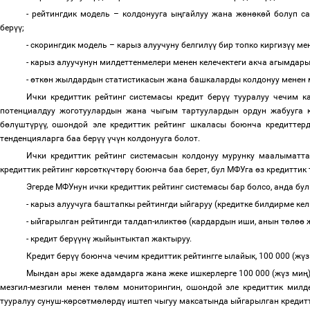
- рейтингдик модель
–
колдонууга ы
ң
гайлуу жана ж
ө
н
ө
к
ө
й болуп са
бер
үү
;
- скорингдик модель
–
карыз алуучуну белгил
үү
бир топко киргиз
үү
мен
- карыз алуучунун милдеттенмелери менен келечектеги акча агымдары
-
ө
тк
ө
н жылдардын статистикасын жана башкаларды колдонуу менен 
Ички кредиттик рейтинг системасы кредит бер
үү
тууралуу чечим ка
потенциалдуу жоготуулардын жана чыгым тартуулардын ордун жабууга 
б
ө
л
ү
шт
ү
р
үү
, ошондой эле кредиттик рейтинг шкаласы боюнча кредитте
тенденцияларга баа бер
үү
ү
ч
ү
н колдонууга болот.
Ички кредиттик рейтинг системасын колдонуу мурунку маалыматт
кредиттик рейтинг к
ө
рс
ө
тк
ү
чт
ө
р
ү
боюнча баа берет, бул МФУга
ө
з кредиттик
Эгерде МФУнун ички кредиттик рейтинг системасы бар болсо, анда бул
- карыз алуучуга баштапкы рейтингди ыйгаруу (кредитке билдирме кел
- ыйгарылган рейтингди талдап-иликт
өө
(кардардын иши, анын т
ө
л
өө
- кредит бер
үү
н
ү
жыйынтыктап жактыруу.
Кредит бер
үү
боюнча чечим кредиттик рейтингге ылайык, 100 000 (ж
ү
з
Мындан ары жеке адамдарга жана жеке ишкерлерге 100 000 (ж
ү
з ми
ң
мезгил-мезгили менен т
ө
л
ө
м мониторингин, ошондой эле кредиттик мил
тууралуу сунуш-к
ө
рс
ө
тм
ө
л
ө
рд
ү
иштеп чыгуу максатында ыйгарылган кредитт