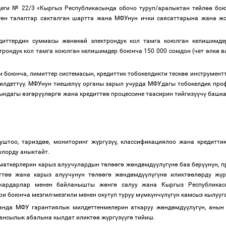
еги № 22/3 «Кыргыз Республикасында обочо туруп/аралыктан тейл
өө
бою
г
ө
н талаптар сакталган шартта жана МФУнун ички саясаттарына жана жо
диттердин суммасы ж
ө
н
ө
к
ө
й электрондук кол тамга коюлган келишимд
трондук кол тамга коюлган келишимдер боюнча 150 000 сомдон (чет
ө
лк
ө
в
 боюнча, лимиттер системасын, кредиттик тобокелдикти теск
өө
инструментт
илдетт
үү
. МФУнун тиешел
үү
органы зарыл учурда МФУдагы тобокелдик проф
мындагы
ө
зг
ө
р
үү
л
ө
рг
ө
жана кредитт
өө
процессине таасирин тийгиз
үү
ч
ү
башка
уштоо, таризд
өө
, мониторинг ж
ү
рг
ү
з
үү
, классификациялоо жана кредиттик
олорду аныктайт.
маткерлерин карыз алуучулардын т
ө
л
өө
г
ө
ж
ө
нд
ө
мд
үү
л
ү
г
ү
н
ө
баа бер
үү
н
ү
н, 
тт
өө
жана карыз алуучунун т
ө
л
өө
г
ө
ж
ө
нд
ө
мд
үү
л
ү
г
ү
н
ө
иликт
өө
л
ө
рд
ү
ж
ү
р
 кардарлар менен байланышты ж
ө
нг
ө
салуу жана Кыргыз Республикас
 боюнча мезгил-мезгили менен окутуп туруу м
ү
мк
ү
нч
ү
л
ү
г
ү
н камсыз кылууг
, анда МФУ гарантиялык милдеттенмелерин аткаруу ж
ө
нд
ө
мд
үү
л
ү
г
ү
н, анын
нансылык абалына кылдат иликт
өө
ж
ү
рг
ү
з
үү
г
ө
тийиш.