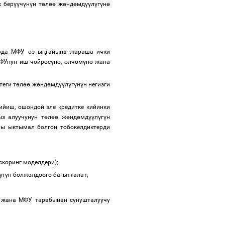
к бер
үү
ч
ү
н
ү
н т
ө
л
өө
ж
ө
нд
ө
мд
үү
л
ү
г
ү
н
ө
арда МФУ
ө
з ы
ң
гайына жараша ички
МФУнун иш ч
ө
йр
ө
с
ү
н
ө
,
ө
лч
ө
м
ү
н
ө
жана
теги т
ө
л
өө
ж
ө
нд
ө
мд
үү
л
ү
г
ү
н
ү
н негизги
йиш, ошондой эле кредитке кийинки
ыз алуучунун т
ө
л
өө
ж
ө
нд
ө
мд
үү
л
ү
г
ү
н
ы ыктымал болгон тобокелдиктерди
скоринг моделдери);
гун болжолдоого багытталат;
 жана МФУ тарабынан сунушталуучу