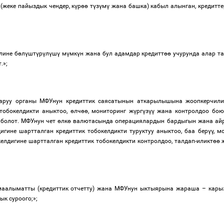
(жеке пайыздык чендер, к
ү
р
өө
т
ү
з
ү
м
ү
жана башка) кабыл алынган, кредитт
лине б
ө
л
ү
шт
ү
р
ү
л
ү
ш
ү
м
ү
мк
ү
н
жана бул адамдар кредитт
өө
учурунда алар т
.
»;
каруу органы МФУнун кредиттик саясатынын аткарылышына жоопкерчили
 тобокелдикти аныктоо,
ө
лч
өө
, мониторинг ж
ү
рг
ү
з
үү
жана контролдоо боюн
болот. МФУнун чет
ө
лк
ө
валютасында операциялардын бардыгын жана ай
игине шартталган кредиттик тобокелдикти туруктуу аныктоо, баа бер
үү
, м
елдигине шартталган кредиттик тобокелдикти контролдоо, талдап-иликт
өө
ж
у маалыматты (кредиттик отчетту) жана МФУнун ыктыярына жараша
–
карыз
к суроого;»;