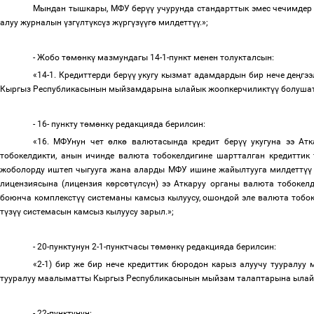
Мындан тышкары, МФУ бер
үү
учурунда стандарттык эмес чечимдер 
алуу журналын
ү
зг
ү
лт
ү
кс
ү
з ж
ү
рг
ү
з
үү
г
ө
милдетт
үү
.»;
- Жобо т
ө
м
ө
нк
ү
мазмундагы 14-1-пункт менен толукталсын:
«
14-1. Кредиттерди бер
үү
укугу кызмат адамдардын бир нече де
ң
гээ
Кыргыз Республикасынын мыйзамдарына ылайык жоопкерчиликт
үү
болушат
- 16- пункту т
ө
м
ө
нк
ү
редакцияда берилсин:
«
16. МФУнун чет
ө
лк
ө
валютасында кредит бер
үү
укугуна ээ Ат
тобокелдикти, анын ичинде валюта тобокелдигине шартталган кредиттик
жоболорду иштеп чыгууга жана аларды МФУ ишине жайылтууга милдетт
үү
лицензиясына (лицензия к
ө
рс
ө
т
ү
лс
ү
н) ээ Аткаруу органы валюта тобокелд
боюнча комплекст
үү
системаны камсыз кылуусу, ошондой эле валюта тобок
т
ү
з
үү
системасын камсыз кылуусу зарыл.
»;
- 20-пунктунун 2-1-пунктчасы т
ө
м
ө
нк
ү
редакцияда берилсин:
«2-1) бир же бир нече кредиттик бюродон карыз алуучу тууралу
тууралуу маалыматты Кыргыз Республикасынын мыйзам талаптарына ылайы
- 22-пунктунун: