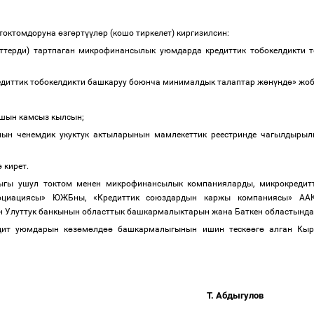
токтомдоруна
ө
зг
ө
рт
үү
л
ө
р (кошо тиркелет) киргизилсин:
ттерди) тартпаган микрофинансылык уюмдарда кредиттик тобокелдикти т
едиттик тобокелдикти башкаруу боюнча минималдык талаптар ж
ө
н
ү
нд
ө
» жо
нышын камсыз кылсын;
ынын ченемдик укуктук актыларынын мамлекеттик реестринде чагылдыр
ө
кирет.
гы ушул токтом менен микрофинансылык компанияларды, микрокредитт
ссоциациясы» ЮЖБны, «Кредиттик союздардын каржы компаниясы» АА
н Улуттук банкынын областтык башкармалыктарын жана Баткен областынд
дит уюмдарын к
ө
з
ө
м
ө
лд
өө
башкармалыгынын ишин теск
өө
г
ө
алган Кырг
Т. Абдыгулов