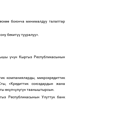
еск
өө
боюнча минималдуу талаптар
бону бекит
үү
тууралуу».
ылышы
ү
ч
ү
н Кыргыз Республикасынын
ик компанияларды, микрокредиттик
Кты, «Кредиттик союздардын жана
агы
ө
к
ү
лч
ү
л
ү
г
ү
н тааныштырсын.
ыз Республикасынын Улуттук банк