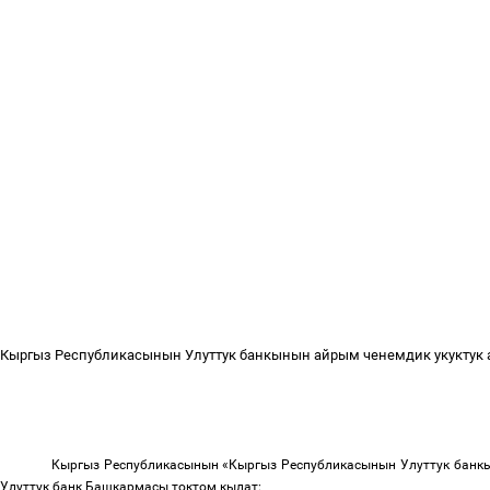
Кыргыз Республикасынын Улуттук банкынын айрым ченемдик укуктук
Кыргыз Республикасынын «Кыргыз Республикасынын Улуттук банкы
Улуттук банк Башкармасы токтом кылат: