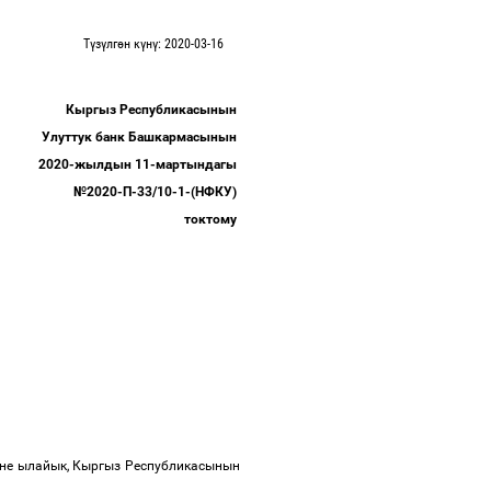
Түзүлгөн күнү: 2020-03-16
Кыргыз Республикасынын
Улуттук банк Башкармасынын
2020-жылдын 11-мартындагы
№2020-П-33/10-1-(НФКУ)
токтому
не ылайык, Кыргыз Республикасынын