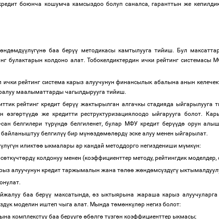
 кредит боюнча кошумча камсыздоо болуп саналса, гаранттын же кепилди
ж
ө
нд
ө
мд
үү
л
ү
г
ү
н
ө
баа бер
үү
методикасы камтылууга тийиш. Бул максатт
инг булактарын колдоно алат. Тобокелдиктердин ички рейтинг системасы 
ул ички рейтинг система карыз алуучунун финансылык абалына анын келечек
уралуу маалыматтарды чагылдырууга тийиш.
иттик рейтинг кредит бер
үү
жактырылган алгачкы стадияда ыйгарылууга ти
рын
ө
зг
ө
рт
үү
д
ө
же кредитти реструктуризациялоодо ыйгарууга болот. Кар
-сан белгилери т
ү
р
ү
нд
ө
белгиленет, булар МФУ кредит бер
үү
д
ө
орун алыш
байланыштуу белгил
үү
бир м
ү
н
ө
зд
ө
м
ө
л
ө
рд
ү
эске алуу менен ыйгарылат.
үү
л
ү
г
ү
н иликт
өө
ыкмалары ар кандай методдорго негиздениши м
ү
мк
ү
н:
рс
ө
тк
ү
чт
ө
рд
ү
колдонуу менен (коэффициенттер методу, рейтингдик моделдер, 
арыз алуучунун кредит таржымалын жана т
ө
л
өө
ж
ө
нд
ө
мс
ү
зд
ү
г
ү
ыктымалдуулу
донулат.
йжалуу баа бер
үү
максатында,
ө
з ыктыярына жараша карыз алуучуларга
зд
ү
к моделин иштеп чыга алат. Мында т
ө
м
ө
нк
ү
л
ө
р негиз болот:
тына комплекст
үү
баа бер
үү
г
ө
ө
б
ө
лг
ө
т
ү
зг
ө
н коэффициенттер ыкмасы;