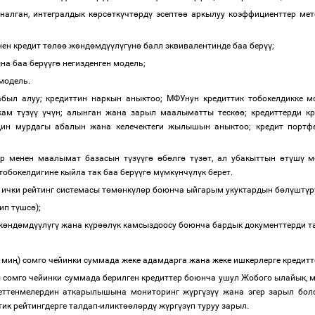
налган, интегралдык к
ө
рс
ө
тк
ү
чт
ө
рд
ү
эсепт
өө
аркылуу коэффициенттер мет
ен кредит т
ө
л
өө
ж
ө
нд
ө
мд
үү
л
ү
г
ү
н
ө
балл эквивалентинде баа бер
үү
;
на баа бер
үү
г
ө
негизденген модель;
модель.
был алуу; кредиттин наркын аныктоо; МФУнун кредиттик тобокелдикке м
кам т
ү
з
үү
ү
ч
ү
н; алынган жана зарыл маалыматты теск
өө
; кредиттерди к
рдин мурдагы абалын жана келечектеги жылышын аныктоо; кредит портф
ар менен маалымат базасын т
ү
з
үү
г
ө
ө
б
ө
лг
ө
т
ү
з
ө
т, ал убакыттын
ө
т
ү
ш
ү
ме
 тобокелдигине кыйла так баа бер
үү
г
ө
м
ү
мк
ү
нч
ү
л
ү
к берет.
 ички рейтинг системасы т
ө
м
ө
нк
ү
л
ө
р боюнча ыйгарым укуктардын б
ө
л
ү
шт
ү
р
ип т
ү
шс
ө
);
ж
ө
нд
ө
мд
үү
л
ү
г
ү
жана к
ү
р
өө
л
ү
к камсыздоосу боюнча бардык документтерди т
 ми
ң
) сомго чейинки суммада жеке адамдарга жана жеке ишкерлерге кредит
) сомго чейинки суммада берилген кредиттер боюнча ушул Жобого ылайык, 
деттенмелердин аткарылышына мониторинг ж
ү
рг
ү
з
үү
жана эгер зарыл болс
ик рейтингдерге талдап-иликт
өө
л
ө
рд
ү
ж
ү
рг
ү
з
ү
п туруу зарыл.