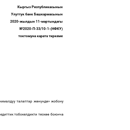
Кыргыз Республикасынын
Улуттук банк Башкармасынын
2020-жылдын 11-мартындагы
№2020-П-33/10-1-(НФКУ)
токтомуна карата тиркеме
ималдуу талаптар ж
ө
н
ү
нд
ө
»
жобону
едиттик тобокелдикти теск
өө
боюнча