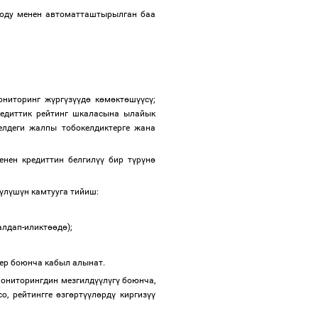
оду менен автоматташтырылган баа
ониторинг ж
ү
рг
ү
з
үү
д
ө
к
ө
м
ө
кт
ө
ш
үү
с
ү
;
редиттик рейтинг шкаласына ылайык
елдеги жалпы тобокелдиктерге жана
нен кредиттин белгил
үү
бир т
ү
р
ү
н
ө
ү
л
ү
ш
ү
н камтууга тийиш:
алдап-иликт
өө
д
ө
);
тер боюнча кабыл алынат.
мониторингдин мезгилд
үү
л
ү
г
ү
боюнча,
о, рейтингге
ө
зг
ө
рт
үү
л
ө
рд
ү
киргиз
үү