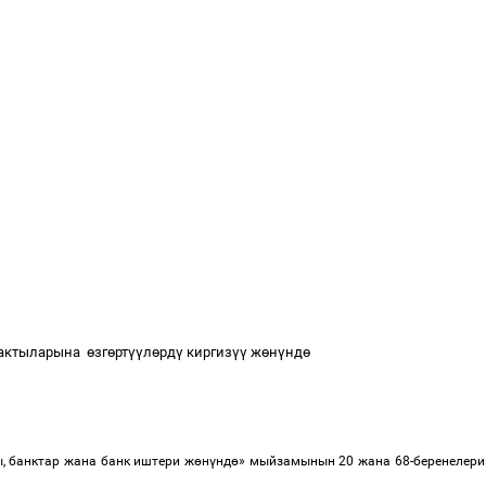
 актыларына
ө
зг
ө
рт
үү
л
ө
рд
ү
киргиз
үү
ж
ө
н
ү
нд
ө
, банктар жана банк иштери ж
ө
н
ү
нд
ө
» мыйзамынын 20 жана 68-беренелери