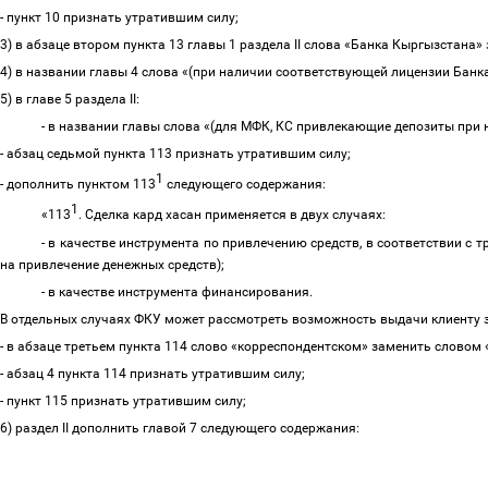
- пункт 10 признать утратившим силу;
3) в абзаце втором пункта 13 главы 1 раздела II слова «Банка Кыргызстана
4) в названии главы 4 слова «(при наличии соответствующей лицензии Бан
5) в главе 5 раздела II:
- в названии главы слова «(для МФК, КС привлекающие депозиты при
- абзац седьмой пункта 113 признать утратившим силу;
1
- дополнить пунктом 113
следующего содержания:
1
«113
. Сделка кард хасан применяется в двух случаях:
- в качестве инструмента по привлечению средств, в соответствии с
на привлечение денежных средств);
- в качестве инструмента финансирования.
В отдельных случаях ФКУ может рассмотреть возможность выдачи клиенту з
- в абзаце третьем пункта 114 слово «корреспондентском» заменить словом
- абзац 4 пункта 114 признать утратившим силу;
- пункт 115 признать утратившим силу;
6) раздел II дополнить главой 7 следующего содержания: