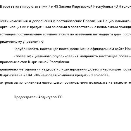
В соответствии со статьями 7 и 43 Закона Кыргызской Республики «О Наци
нести изменения и дополнения в постановление Правления Национального
организациями и кредитными союзами в соответствии с исламскими принцип
астоящее постановление вступает в силу по истечении пятнадцати дней пос
ридическому управлению:
- опубликовать настоящее постановление на официальном сайте Н
- после официального опубликования направить настоящее постан
правовых актов Кыргызской Республики.
правлению методологии надзора и лицензирования довести настоящее пост
Кыргызстана и ОАО «Финансовая компания кредитных союзов».
онтроль за исполнением настоящего постановления возложить на заместите
Председатель Абдыгулов Т.С.