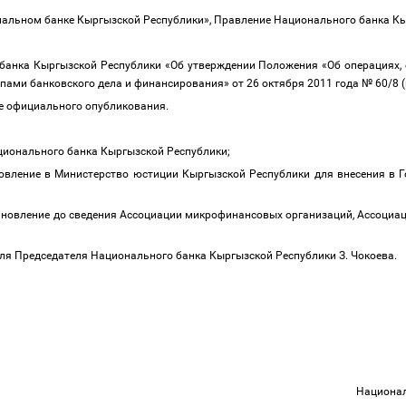
ональном банке Кыргызской Республики», Правление Национального банка К
 банка Кыргызской Республики «Об утверждении Положения «Об операция
ами банковского дела и финансирования» от 26 октября 2011 года № 60/8 
ле официального опубликования.
ационального банка Кыргызской Республики;
овление в Министерство юстиции Кыргызской Республики для внесения в 
ановление до сведения Ассоциации микрофинансовых организаций, Ассоциац
ля Председателя Национального банка Кыргызской Республики З. Чокоева.
Национал