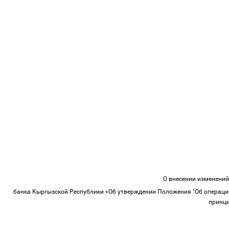
О внесении изменени
банка Кыргызской Республики «Об утверждении Положения "Об операц
принци