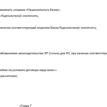
» заменить словами «Национального банка»;
ка Кыргызстана)» исключить;
 наличии соответствующей лицензии Банка Кыргызстана)» исключить;
 требованиями законодательства КР (только для КС, при наличии соответст
айма на условиях договора кард хасан.».
 «расчетном»;
«Глава 7