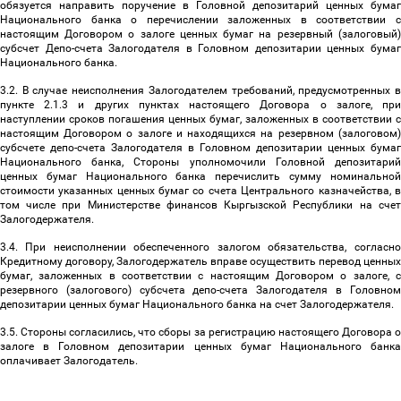
обязуется направить поручение в Головной депозитарий ценных бумаг
Национального банка о перечислении заложенных в соответствии с
настоящим Договором о залоге ценных бумаг на резервный (залоговый)
субсчет Депо-счета Залогодателя в Головном депозитарии ценных бумаг
Национального банка.
3.2. В случае неисполнения Залогодателем требований, предусмотренных в
пункте 2.1.3 и других пунктах настоящего Договора о залоге, при
наступлении сроков погашения ценных бумаг, заложенных в соответствии с
настоящим Договором о залоге и находящихся на резервном (залоговом)
субсчете депо-счета Залогодателя в Головном депозитарии ценных бумаг
Национального банка, Стороны уполномочили Головной депозитарий
ценных бумаг Национального банка перечислить сумму номинальной
стоимости указанных ценных бумаг со счета Центрального казначейства, в
том числе при Министерстве финансов Кыргызской Республики на счет
Залогодержателя.
3.4. При неисполнении обеспеченного залогом обязательства, согласно
Кредитному договору, Залогодержатель вправе осуществить перевод ценных
бумаг, заложенных в соответствии с настоящим Договором о залоге, с
резервного (залогового) субсчета депо-счета Залогодателя в Головном
депозитарии ценных бумаг Национального банка на счет Залогодержателя.
3.5. Стороны согласились, что сборы за регистрацию настоящего Договора о
залоге в Головном депозитарии ценных бумаг Национального банка
оплачивает Залогодатель.