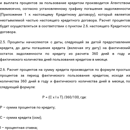
и выплата процентов за пользование кредитом производится Агентством
ежемесячно, согласно установленному графику погашения задолженности
(Приложение 1 к настоящему Кредитному договору), который является
неотъемлемой частью настоящего кредитного договора. Расчет процентов
будет осуществляться в соответствии с пунктом 2.6. настоящего Кредитного
договора.
2.5. Проценты начисляются с даты, следующей за датой предоставления
кредита, до даты погашения кредита (включая эту дату) на фактический
остаток задолженности по кредиту из расчета 360 дней в году и
фактического количества дней пользования кредитом в месяце.
2.6. Расчет процентов на сумму кредита производится по формуле простых
процентов за период фактического пользования кредитом, исходя из
количества 360 дней в году и фактического количества дней в месяце, по
следующей формуле:
P = (C x I x T) /360/100, где:
Р
–
сумма процентов по кредиту;
С
–
сумма кредита (сом);
I
–
процентная ставка;