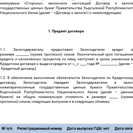
именуемые «Cтороны», заключили настоящий Договор о залоге
государственных ценных бумаг Правительства Кыргызской Республики/нот
Национального банка (далее
–
«Договор о залоге») о нижеследующем:
1. Предмет договора
1.1. Залогодержатель предоставил Залогодателю кредит в
размере _________ (сумма прописью) сомов. Окончательный срок погашения
кредита и начисленных процентов по нему, наступает в сроки, указанные в
Кредитном договоре о выдаче кредита от «__» ____ года № ____________ (далее
–
Кредитный договор).
1.2. В обеспечение выполнения обязательств Залогодателя по Кредитному
договору, Залогодатель передает Залогодержателю в залог
нижеперечисленные государственные ценные бумаги Правительства
Кыргызской Республики/ноты Национального банка (далее
–
ценны
бумаги) на общую номинальную стоимость в размере ______ (сумма
прописью) сомов, следующих выпусков и в следующих объемах:
№ п/п
Регистрационный номер
Дата выпуска ГЦБ/ нот
Дата пог