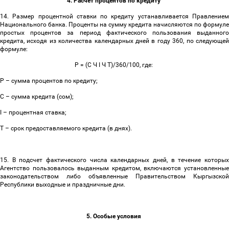
4. Расчет процентов по кредиту
14. Размер процентной ставки по кредиту устанавливается Правлением
Национального банка. Проценты на сумму кредита начисляются по формуле
простых процентов за период фактического пользования выданного
кредита, исходя из количества календарных дней в году 360, по следующей
формуле:
P = (C Ч I Ч T)/360/100,
где:
Р
–
сумма процентов по кредиту;
С
–
сумма кредита (сом);
I
–
процентная ставка;
Т
–
срок предоставляемого кредита (в днях).
15. В подсчет фактического числа календарных дней, в течение которых
Агентство пользовалось выданным кредитом, включаются установленные
законодательством либо объявленные Правительством Кыргызской
Республики выходные и праздничные дни.
5. Особые условия