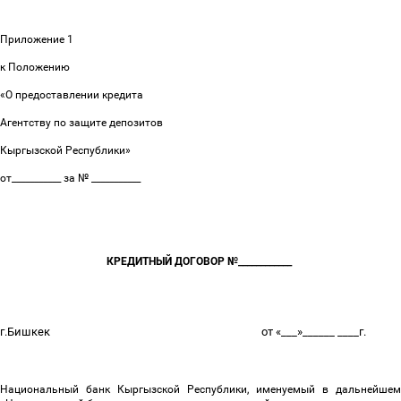
Приложение 1
к Положению
«О предоставлении кредита
Агентству по защите депозитов
Кыргызской Республики»
от___________ за № ___________
КРЕДИТНЫЙ ДОГОВОР №____________
г.Бишкек
от «___»______ ____г.
Национальный банк Кыргызской Республики, именуемый в дальнейшем