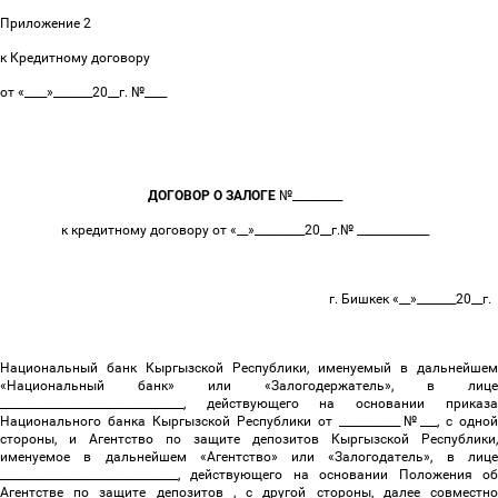
Приложение 2
к Кредитному договору
от «____»_______20__г. №____
ДОГОВОР О ЗАЛОГЕ
№_________
к кредитному договору от «__»_________20__г.№ _____________
г. Бишкек «__»_______20__г.
Национальный банк Кыргызской Республики, именуемый в дальнейшем
«Национальный банк» или «Залогодержатель», в лице
_________________________________, действующего на основании приказа
Национального банка Кыргызской Республики от ___________№___, с одной
стороны, и Агентство по защите депозитов Кыргызской Республики,
именуемое в дальнейшем «
Агентство
» или «Залогодатель», в лиц
________________________________, действующего на основании
Положения о
Агентстве по защите депозитов
, с другой стороны, далее совместн