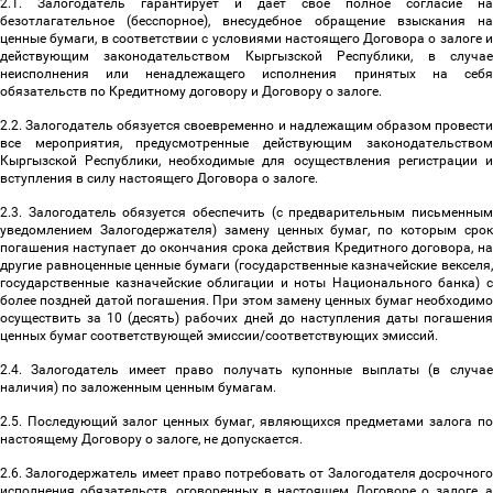
2.1. Залогодатель гарантирует и дает свое полное согласие на
безотлагательное (бесспорное), внесудебное обращение взыскания на
ценные бумаги, в соответствии с условиями настоящего Договора о залоге и
действующим законодательством Кыргызской Республики, в случае
неисполнения или ненадлежащего исполнения принятых на себя
обязательств по Кредитному договору и Договору о залоге.
2.2. Залогодатель обязуется своевременно и надлежащим образом провести
все мероприятия, предусмотренные действующим законодательством
Кыргызской Республики, необходимые для осуществления регистрации и
вступления в силу настоящего Договора о залоге.
2.3. Залогодатель обязуется обеспечить (с предварительным письменным
уведомлением Залогодержателя) замену ценных бумаг, по которым срок
погашения наступает до окончания срока действия Кредитного договора, на
другие равноценные ценные бумаги (государственные казначейские векселя,
государственные казначейские облигации и ноты Национального банка) с
более поздней датой погашения. При этом замену ценных бумаг необходимо
осуществить за 10 (десять) рабочих дней до наступления даты погашения
ценных бумаг соответствующей эмиссии/соответствующих эмиссий.
2.4. Залогодатель имеет право получать купонные выплаты (в случае
наличия) по заложенным ценным бумагам.
2.5. Последующий залог ценных бумаг, являющихся предметами залога по
настоящему Договору о залоге, не допускается.
2.6. Залогодержатель имеет право потребовать от Залогодателя досрочного
исполнения обязательств, оговоренных в настоящем Договоре о залоге, а