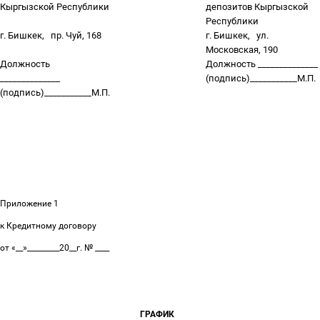
Кыргызской Республики
депозитов Кыргызской
Республики
г. Бишкек,
пр. Чуй, 168
г. Бишкек,
ул.
Московская, 190
Должность
Должность ______________
______________
(подпись)___________М.П.
(подпись)___________М.П.
Приложение 1
к Кредитному договору
от «__»_________20__г. № ____
ГРАФИК