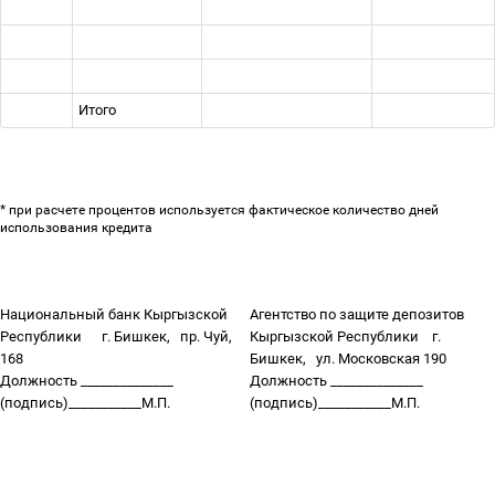
Итого
* при расчете процентов используется фактическое количество дней
использования кредита
Национальный банк Кыргызской
Агентство по защите депозитов
Республики
г. Бишкек,
пр. Чуй,
Кыргызской Республики
г.
168
Бишкек,
ул. Московская 190
Должность ______________
Должность ______________
(подпись)___________М.П.
(подпись)___________М.П.