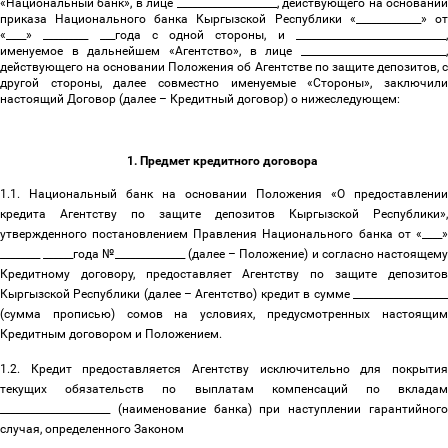
«Национальный банк», в лице ____________________, действующего на основании
приказа Национального банка Кыргызской Республики «_____________» от
«____» _________ ___года с одной стороны, и ______________________________,
именуемое в дальнейшем «Агентство», в лице _____________________________,
действующего на основании Положения об Агентстве по защите депозитов, с
другой стороны, далее совместно именуемые «Стороны», заключили
настоящий Договор (далее
–
Кредитный договор) о нижеследующем:
1. Предмет кредитного договора
1.1. Национальный банк на основании Положения «О предоставлении
кредита Агентству по защите депозитов Кыргызской Республики»,
утвержденного постановлением Правления Национального банка от «____»
________ ______года №______________ (далее
–
Положение) и согласно настоящем
Кредитному договору, предоставляет Агентству по защите депозитов
Кыргызской Республики (далее
–
Агентство) кредит в сумме ___________________
(сумма прописью) сомов на условиях, предусмотренных настоящим
Кредитным договором и Положением.
1.2. Кредит предоставляется Агентству исключительно для покрытия
текущих обязательств по выплатам компенсаций по вкладам
______________________ (наименование банка) при наступлении гарантийного
случая, определенного Законом