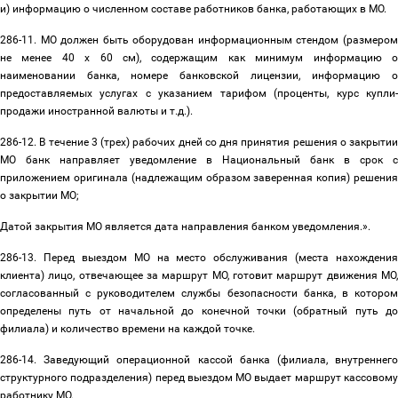
и) информацию о численном составе работников банка, работающих в МО.
286-11. МО должен быть оборудован информационным стендом (размером
не менее 40 x 60 см), содержащим как минимум информацию о
наименовании банка, номере банковской лицензии, информацию о
предоставляемых услугах с указанием тарифом (проценты, курс купли-
продажи иностранной валюты и т.д.).
286-12. В течение 3 (трех) рабочих дней со дня принятия решения о закрытии
МО банк направляет уведомление в Национальный банк в срок с
приложением оригинала (надлежащим образом заверенная копия) решения
о закрытии МО;
Датой закрытия МО является дата направления банком уведомления.».
286-13. Перед выездом МО на место обслуживания (места нахождения
клиента) лицо, отвечающее за маршрут МО, готовит маршрут движения МО,
согласованный с руководителем службы безопасности банка, в котором
определены путь от начальной до конечной точки (обратный путь до
филиала) и количество времени на каждой точке.
286-14. Заведующий операционной кассой банка (филиала, внутреннего
структурного подразделения) перед выездом МО выдает маршрут кассовому
работнику МО.