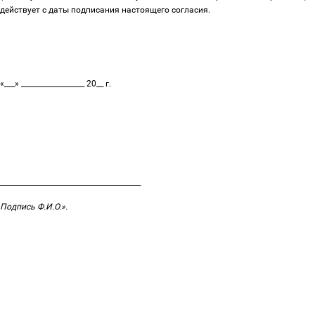
действует с даты подписания настоящего согласия.
«___» __________________ 20__ г.
________________________________________
Подпись Ф.И.О.».