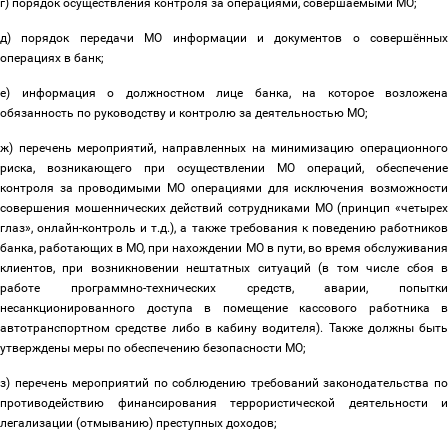
г) порядок осуществления контроля за операциями, совершаемыми МО;
д) порядок передачи МО информации и документов о совершённых
операциях в банк;
е) информация о должностном лице банка, на которое возложена
обязанность по руководству и контролю за деятельностью МО;
ж) перечень мероприятий, направленных на минимизацию операционного
риска, возникающего при осуществлении МО операций, обеспечение
контроля за проводимыми МО операциями для исключения возможности
совершения мошеннических действий сотрудниками МО (принцип «четырех
глаз», онлайн-контроль и т.д.), а также требования к поведению работников
банка, работающих в МО, при нахождении МО в пути, во время обслуживания
клиентов, при возникновении нештатных ситуаций (в том числе сбоя в
работе программно-технических средств, аварии, попытки
несанкционированного доступа в помещение кассового работника в
автотранспортном средстве либо в кабину водителя). Также должны быть
утверждены меры по обеспечению безопасности МО;
з) перечень мероприятий по соблюдению требований законодательства по
противодействию финансирования террористической деятельности и
легализации (отмыванию) преступных доходов;