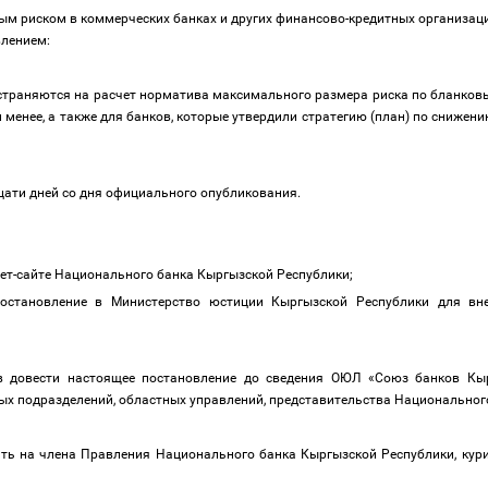
м риском в коммерческих банках и других финансово-кредитных организа
влением:
остраняются на расчет норматива максимального размера риска по бланков
 менее, а также для банков, которые утвердили стратегию (план) по снижен
дцати дней со дня официального опубликования.
нет-сайте Национального банка Кыргызской Республики;
остановление в Министерство юстиции Кыргызской Республики для вне
в довести настоящее постановление до сведения ОЮЛ «Союз банков Кыр
ных подразделений, областных управлений, представительства Национальног
ить на
члена Правления Национального банка Кыргызской Республики, ку