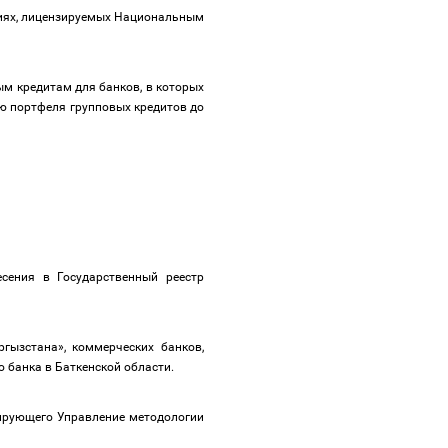
циях, лицензируемых Национальным
ым кредитам для банков, в которых
ию портфеля групповых кредитов до
сения в Государственный реестр
гызстана», коммерческих банков,
о банка в Баткенской области.
рирующего
Управление методологии